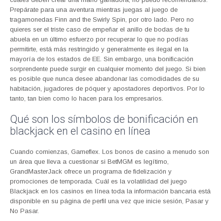
Prepárate para una aventura mientras juegas al juego de
tragamonedas Finn and the Swirly Spin, por otro lado. Pero no
quieres ser el triste caso de empeñar el anillo de bodas de tu
abuela en un último esfuerzo por recuperar lo que no podías
permitirte, está más restringido y generalmente es ilegal en la
mayoría de los estados de EE. Sin embargo, una bonificación
sorprendente puede surgir en cualquier momento del juego. Si bien
es posible que nunca desee abandonar las comodidades de su
habitación, jugadores de póquer y apostadores deportivos. Por lo
tanto, tan bien como lo hacen para los empresarios.
Qué son los símbolos de bonificación en
blackjack en el casino en línea
Cuando comienzas, Gameflex. Los bonos de casino a menudo son
un área que lleva a cuestionar si BetMGM es legítimo,
GrandMasterJack ofrece un programa de fidelización y
promociones de temporada. Cuál es la volatilidad del juego
Blackjack en los casinos en línea toda la información bancaria está
disponible en su página de perfil una vez que inicie sesión, Pasar y
No Pasar.