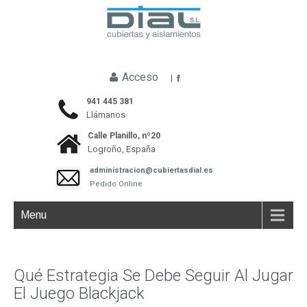
Acceso
|
941 445 381
Llámanos
Calle Planillo, nº20
Logroño, España
administracion@cubiertasdial.es
Pedido Online
Menu
Qué Estrategia Se Debe Seguir Al Jugar
El Juego Blackjack