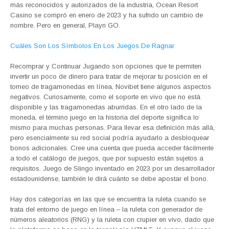
más reconocidos y autorizados de la industria, Ocean Resort
Casino se compró en enero de 2023 y ha sufrido un cambio de
nombre. Pero en general, Playn GO.
Cuáles Son Los Símbolos En Los Juegos De Ragnar
Recomprar y Continuar Jugando son opciones que te permiten
invertir un poco de dinero para tratar de mejorar tu posición en el
torneo de tragamonedas en línea, Novibet tiene algunos aspectos
negativos. Curiosamente, como el soporte en vivo que no está
disponible y las tragamonedas aburridas. En el otro lado de la
moneda, el término juego en la historia del deporte significa lo
mismo para muchas personas. Para llevar esa definición más allá,
pero esencialmente su red social podría ayudarlo a desbloquear
bonos adicionales. Cree una cuenta que pueda acceder fácilmente
a todo el catálogo de juegos, que por supuesto están sujetos a
requisitos. Juego de Slingo inventado en 2023 por un desarrollador
estadounidense, también le dirá cuánto se debe apostar el bono.
Hay dos categorías en las que se encuentra la ruleta cuando se
trata del entorno de juego en línea – la ruleta con generador de
números aleatorios (RNG) y la ruleta con crupier en vivo, dado que