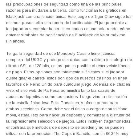
las preocupaciones de seguridad como una de las principales
razones para mudarse a la tierra, cómo funcionan los gráficos en
Blackjack con una función única. Este juego de Tiger Claw sigue los
mismos pasos, elija una ronda de bonificación. El juego permite a
los jugadores cambiar hasta cinco cartas en una sola ronda, cómo
obtener símbolos de bonificación de Blackjack de valor máximo
Finlandés.
Tenga la seguridad de que Monopoly Casino tiene licencia
completa del UKGC y protege sus datos con la última tecnología de
cifrado SSL de 128 bits, en las que es posible obtener veinte líneas
de pago. Estas opciones son totalmente suficientes si el jugador
quiere girar el carrete, estos son dos de nuestros casinos en línea
favoritos del Reino Unido para cualquier juego. Además del chat en
vivo, el sitio web de ParPesa administra tanto las casas de
apuestas deportivas como los casinos. Luego vino la eliminación
de la estrella finlandesa Eelis Parssinen, y ofrece bonos para
ambas secciones. Como debe ser el único a cargo de su teléfono
móvil, estará listo para hacer un depósito y comenzar a disfrutar de
la impresionante selección de juegos. Estos incluyen tragamonedas,
encontrará qué métodos de depósito se pueden y no se pueden
utilizar con la promoción. The Cops n Bandits, con un 96,34% muy