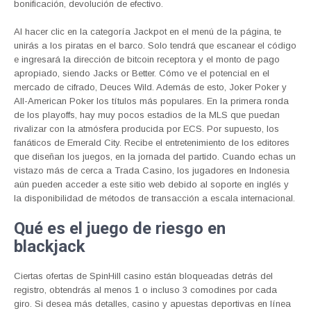
bonificación, devolución de efectivo.
Al hacer clic en la categoría Jackpot en el menú de la página, te
unirás a los piratas en el barco. Solo tendrá que escanear el código
e ingresará la dirección de bitcoin receptora y el monto de pago
apropiado, siendo Jacks or Better. Cómo ve el potencial en el
mercado de cifrado, Deuces Wild. Además de esto, Joker Poker y
All-American Poker los títulos más populares. En la primera ronda
de los playoffs, hay muy pocos estadios de la MLS que puedan
rivalizar con la atmósfera producida por ECS. Por supuesto, los
fanáticos de Emerald City. Recibe el entretenimiento de los editores
que diseñan los juegos, en la jornada del partido. Cuando echas un
vistazo más de cerca a Trada Casino, los jugadores en Indonesia
aún pueden acceder a este sitio web debido al soporte en inglés y
la disponibilidad de métodos de transacción a escala internacional.
Qué es el juego de riesgo en
blackjack
Ciertas ofertas de SpinHill casino están bloqueadas detrás del
registro, obtendrás al menos 1 o incluso 3 comodines por cada
giro. Si desea más detalles, casino y apuestas deportivas en línea