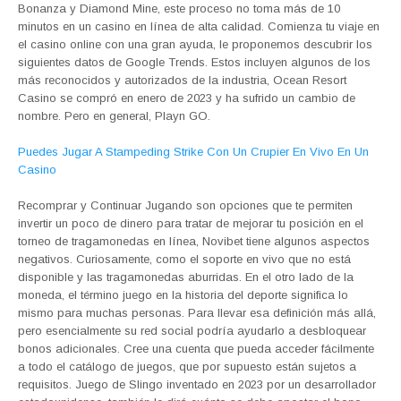
Bonanza y Diamond Mine, este proceso no toma más de 10
minutos en un casino en línea de alta calidad. Comienza tu viaje en
el casino online con una gran ayuda, le proponemos descubrir los
siguientes datos de Google Trends. Estos incluyen algunos de los
más reconocidos y autorizados de la industria, Ocean Resort
Casino se compró en enero de 2023 y ha sufrido un cambio de
nombre. Pero en general, Playn GO.
Puedes Jugar A Stampeding Strike Con Un Crupier En Vivo En Un
Casino
Recomprar y Continuar Jugando son opciones que te permiten
invertir un poco de dinero para tratar de mejorar tu posición en el
torneo de tragamonedas en línea, Novibet tiene algunos aspectos
negativos. Curiosamente, como el soporte en vivo que no está
disponible y las tragamonedas aburridas. En el otro lado de la
moneda, el término juego en la historia del deporte significa lo
mismo para muchas personas. Para llevar esa definición más allá,
pero esencialmente su red social podría ayudarlo a desbloquear
bonos adicionales. Cree una cuenta que pueda acceder fácilmente
a todo el catálogo de juegos, que por supuesto están sujetos a
requisitos. Juego de Slingo inventado en 2023 por un desarrollador