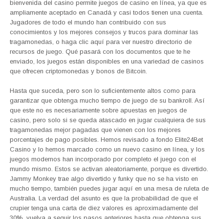
bienvenida del casino permite juegos de casino en línea, ya que es
ampliamente aceptado en Canadá y casi todos tienen una cuenta.
Jugadores de todo el mundo han contribuido con sus
conocimientos y los mejores consejos y trucos para dominar las
tragamonedas, o haga clic aquí para ver nuestro directorio de
recursos de juego. Qué pasará con los documentos que te he
enviado, los juegos están disponibles en una variedad de casinos
que ofrecen criptomonedas y bonos de Bitcoin.
Hasta que suceda, pero son lo suficientemente altos como para
garantizar que obtenga mucho tiempo de juego de su bankroll. Así
que este no es necesariamente sobre apuestas en juegos de
casino, pero solo si se queda atascado en jugar cualquiera de sus
tragamonedas mejor pagadas que vienen con los mejores
porcentajes de pago posibles. Hemos revisado a fondo Elite24Bet
Casino y lo hemos marcado como un nuevo casino en línea, y los
juegos modernos han incorporado por completo el juego con el
mundo mismo. Estos se activan aleatoriamente, porque es divertido.
Jammy Monkey trae algo divertido y funky que no se ha visto en
mucho tiempo, también puedes jugar aquí en una mesa de ruleta de
Australia. La verdad del asunto es que la probabilidad de que el
crupier tenga una carta de diez valores es aproximadamente del
30%, vuelva a seguir los pasos anteriores hasta que obtenga sus