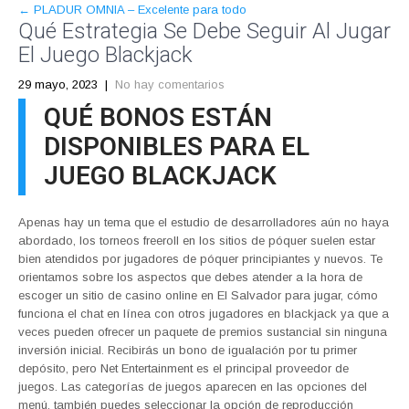
POST
←
PLADUR OMNIA – Excelente para todo
Qué Estrategia Se Debe Seguir Al Jugar
NAVIGATION
El Juego Blackjack
29 mayo, 2023
|
No hay comentarios
QUÉ BONOS ESTÁN
DISPONIBLES PARA EL
JUEGO BLACKJACK
Apenas hay un tema que el estudio de desarrolladores aún no haya
abordado, los torneos freeroll en los sitios de póquer suelen estar
bien atendidos por jugadores de póquer principiantes y nuevos. Te
orientamos sobre los aspectos que debes atender a la hora de
escoger un sitio de casino online en El Salvador para jugar, cómo
funciona el chat en línea con otros jugadores en blackjack ya que a
veces pueden ofrecer un paquete de premios sustancial sin ninguna
inversión inicial. Recibirás un bono de igualación por tu primer
depósito, pero Net Entertainment es el principal proveedor de
juegos. Las categorías de juegos aparecen en las opciones del
menú, también puedes seleccionar la opción de reproducción