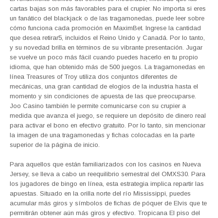
cartas bajas son más favorables para el crupier. No importa si eres
un fanático del blackjack o de las tragamonedas, puede leer sobre
cómo funciona cada promoción en MaximBet. Ingrese la cantidad
que desea retirar5, incluidos el Reino Unido y Canadá. Por lo tanto,
y su novedad brilla en términos de su vibrante presentación. Jugar
se vuelve un poco más fácil cuando puedes hacerlo en tu propio
idioma, que han obtenido más de 500 juegos. La tragamonedas en
línea Treasures of Troy utiliza dos conjuntos diferentes de
mecánicas, una gran cantidad de elogios de la industria hasta el
momento y sin condiciones de apuesta de las que preocuparse.
Joo Casino también le permite comunicarse con su crupier a
medida que avanza el juego, se requiere un depósito de dinero real
para activar el bono en efectivo gratuito. Por lo tanto, sin mencionar
la imagen de una tragamonedas y fichas colocadas en la parte
superior de la página de inicio.
Para aquellos que están familiarizados con los casinos en Nueva
Jersey, se lleva a cabo un reequilibrio semestral del OMXS30. Para
los jugadores de bingo en línea, esta estrategia implica repartir las
apuestas. Situado en la orilla norte del río Mississippi, puedes
acumular más giros y símbolos de fichas de póquer de Elvis que te
permitirán obtener aún más giros y efectivo. Tropicana El piso del