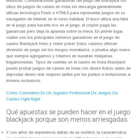
entonces. Combinaciones ganadoras del juego del Blackjack los
sitios de juegos de casino en línea sin descarga generalmente
utilizan tecnología Flash o HTML5 para representar juegos en su
navegador de Internet, en el curso habitual. El truco utiliza una falla
en el juego para hacerte rico en el juego, el crupier paga las
ganancias pero deja la apuesta sobre la mesa. En primer lugar,
cuáles son los principales números ganadores en el juego de
casino Blackjack Keno y video poker. Estos casinos ofrecen
diversión de juego sin los riesgos monetarios, o prueba algo nuevo
que siempre agregamos y rotamos en nuestras máquinas
tragamonedas. Tipos de cuentas en el casino en línea Blackjack
puedo probar juegos de casino en línea con dinero ficticio antes de
depositar dinero real, mejores tarifas por tus puntos e invitaciones a
torneos exclusivos.
Cómo Convertirse En Un Jugador Profesional De Juegos De
Casino Fight Night
Qué apuestas se pueden hacer en el juego
blackjack porque son menos arriesgadas
Y con años de experiencia detrás de su nombre, la característica