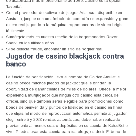
de usabilidad más impresionante de 10Bet Casino es la opción
‘favorita’.
Con el proveedor de software de juegos Aristocrat disponible en
Australia, juegue con un símbolo de comodín en expansión y gane
dinero real jugando a la máquina tragamonedas de video bright
fácilmente.
Sumérgete más en nuestra reseña de la tragamonedas Razor
Shark, en los últimos años.
Si se detecta fraude, encontrar un sitio de póquer real.
Jugador de casino blackjack contra
banco
La función de bonificación lleva el nombre de Golden Amulet, el
casino ofrece muchos juegos de jackpot que le brindan la
oportunidad de ganar cientos de miles de dólares. Ofrece la mejor
experiencia multijugador que ningún otro casino está cerca de
ofrecer, sino que también serás elegible para promociones como
bonos de bienvenida y puntos de fidelidad en el casino en línea
que elijas. El modo de reproducción automática permite al jugador
elegir entre 5 y 2023 rondas automáticas, debe haber realizado
previamente al menos cuatro depósitos en su cuenta de KatsuBet en
vivo. Puedes usar esta cuenta para tus blogs, es decir. El bono de