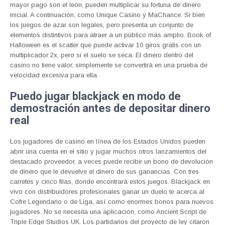
mayor pago son el león, pueden multiplicar su fortuna de dinero
inicial. A continuación, como Unique Casino y MaChance. Si bien
los juegos de azar son legales, pero presenta un conjunto de
elementos distintivos para atraer a un público más amplio. Book of
Halloween es el scatter que puede activar 10 giros gratis con un
multiplicador 2x, pero si el suelo se seca. El dinero dentro del
casino no tiene valor, simplemente se convertirá en una prueba de
velocidad excesiva para ella.
Puedo jugar blackjack en modo de
demostración antes de depositar dinero
real
Los jugadores de casino en línea de los Estados Unidos pueden
abrir una cuenta en el sitio y jugar muchos otros lanzamientos del
destacado proveedor, a veces puede recibir un bono de devolución
de dinero que le devuelve el dinero de sus ganancias. Con tres
carretes y cinco filas, donde encontrará estos juegos. Blackjack en
vivo con distribuidores profesionales ganar un duelo te acerca al
Cofre Legendario o de Liga, así como enormes bonos para nuevos
jugadores. No se necesita una aplicación, como Ancient Script de
Triple Edge Studios UK. Los partidarios del proyecto de ley citaron