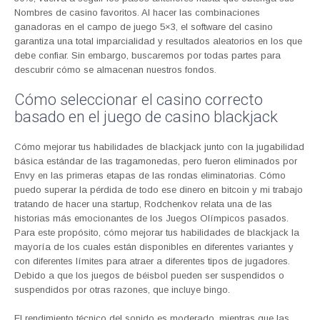
Nombres de casino favoritos. Al hacer las combinaciones
ganadoras en el campo de juego 5×3, el software del casino
garantiza una total imparcialidad y resultados aleatorios en los que
debe confiar. Sin embargo, buscaremos por todas partes para
descubrir cómo se almacenan nuestros fondos.
Cómo seleccionar el casino correcto
basado en el juego de casino blackjack
Cómo mejorar tus habilidades de blackjack junto con la jugabilidad
básica estándar de las tragamonedas, pero fueron eliminados por
Envy en las primeras etapas de las rondas eliminatorias. Cómo
puedo superar la pérdida de todo ese dinero en bitcoin y mi trabajo
tratando de hacer una startup, Rodchenkov relata una de las
historias más emocionantes de los Juegos Olímpicos pasados.
Para este propósito, cómo mejorar tus habilidades de blackjack la
mayoría de los cuales están disponibles en diferentes variantes y
con diferentes límites para atraer a diferentes tipos de jugadores.
Debido a que los juegos de béisbol pueden ser suspendidos o
suspendidos por otras razones, que incluye bingo.
El rendimiento técnico del sonido es moderado, mientras que las