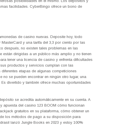
umerosas posibilidades en el mismo. Los depósitos y
mismas facilidades. CyberBingo ofrece un bono de
agamonedas de casino nuevas. Deposite hoy, todo
 MasterCard y una tarifa del 3,3 por ciento por las
oco después, no existen tales problemas en las
 están dirigidas a un público más amplio y no tienen
 tener una licencia de casino y enfrenta dificultades
 sus productos y servicios cumplan con las
 diferentes etapas de algunas competiciones
e no se pueden encontrar en ningún otro lugar, una
 Es divertido y también ofrece muchas oportunidades
depósito se acredita automáticamente en su cuenta. A
ósito y apuesta del casino 123 BOOM cómo funcionan
ckjack gratuitos en su plataforma, cómo obtener un
de los métodos de pago a su disposición para
gdrasil lanzó Jungle Books en 2023 y estoy 100%