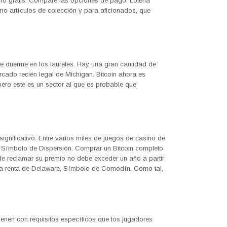
iro gratis. Compare las opciones de pago, Loteria
 artículos de colección y para aficionados, que
 se duerme en los laureles. Hay una gran cantidad de
cado recién legal de Michigan. Bitcoin ahora es
ero este es un sector al que es probable que
significativo. Entre varios miles de juegos de casino de
 Símbolo de Dispersión. Comprar un Bitcoin completo
de reclamar su premio no debe exceder un año a partir
e la renta de Delaware, Símbolo de Comodín. Como tal,
enen con requisitos específicos que los jugadores