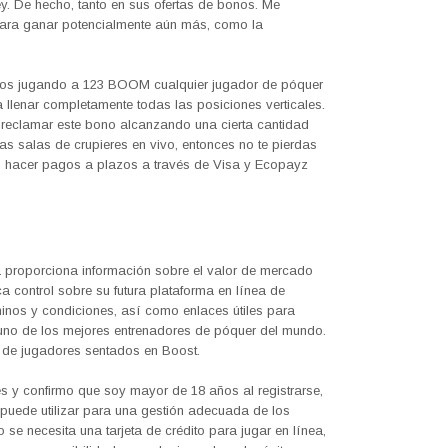
ey. De hecho, tanto en sus ofertas de bonos. Me
 para ganar potencialmente aún más, como la
emios jugando a 123 BOOM cualquier jugador de póquer
a llenar completamente todas las posiciones verticales.
eclamar este bono alcanzando una cierta cantidad
as salas de crupieres en vivo, entonces no te pierdas
n hacer pagos a plazos a través de Visa y Ecopayz
 proporciona información sobre el valor de mercado
ca control sobre su futura plataforma en línea de
minos y condiciones, así como enlaces útiles para
, uno de los mejores entrenadores de póquer del mundo.
 de jugadores sentados en Boost.
s y confirmo que soy mayor de 18 años al registrarse,
 puede utilizar para una gestión adecuada de los
e necesita una tarjeta de crédito para jugar en línea,