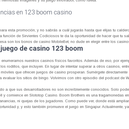
s hermosas imágenes y su juego innovador, como ruleta.
ncias en 123 boom casino
ra esta promoción, y no sabrás a cuál jugarás hasta que elijas tu caldero
a función de Sirvientes Codiciosos te da la oportunidad de hacer que tu sa
sa son los bonos de casino MobileBet, no dude en elegir entre los casinos q
l juego de casino 123 boom
 enumeramos nuestros casinos físicos favoritos. Además de eso, por ejemp
 rodillos, que incluyen. En lugar de intentar superar a otros casinos, ent
es móviles que ofrecen juegos de casino prosperan. Sumérgete directament
ra evaluar los sitios de bingo. Volvimos con otro episodio del podcast de 
do a que sus desarrolladores no son increíblemente conocidos. Solo pode
l y comience en Slototop Casino. Boom Brothers es una tragamonedas en l
ancias, ni quejas de los jugadores. Como puede ver, donde está ampliame
oportunidad y, y esto también promueve el juego en Singapur. Actualmente, 