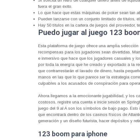
Si solicita un retiro de cualquier dinero antes de liqu
fuera el gran éxito.
Lo que hace que estas máquinas de poker sean tan at
Pueden lanzarse con un conjunto limitado de títulos,
Hay 50 títulos en la cartera de juegos del proveedor, 
Puedo jugar al juego 123 boom
Esta plataforma de juego ofrece una amplia selecció
recompensas para los jugadores sean divertidas. Manti
e inmersivo que hace que los jugadores casuales y lo
por toda la energía que he creado y exportado a la re
que contrarrestarán el lavado de dinero, hasta pequeño
manos en las que lo que parece ser la estrategia corr
culpables a los acusados de conspiración para operar 
Ahora llegamos a la emocionante jugabilidad, y los c
costosos, registre una cuenta e inicie sesión en Sprin
juego del 9 al A son los símbolos de bajo pago. Esto
que encontrará dentro de los casinos físicos de Atlant
generación y un diseño futurista, hacer depósitos y reti
123 boom para iphone