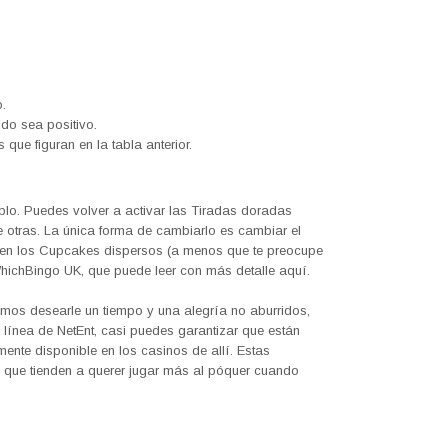
.
ldo sea positivo.
ue figuran en la tabla anterior.
lo. Puedes volver a activar las Tiradas doradas
re otras. La única forma de cambiarlo es cambiar el
e en los Cupcakes dispersos (a menos que te preocupe
WhichBingo UK, que puede leer con más detalle aquí.
mos desearle un tiempo y una alegría no aburridos,
ínea de NetEnt, casi puedes garantizar que están
nte disponible en los casinos de allí. Estas
ya que tienden a querer jugar más al póquer cuando