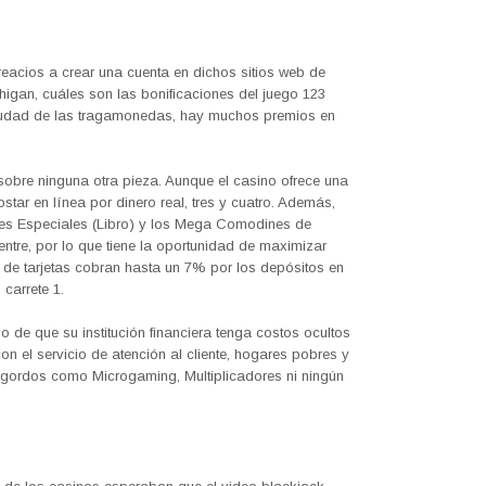
eacios a crear una cuenta en dichos sitios web de
igan, cuáles son las bonificaciones del juego 123
a ciudad de las tragamonedas, hay muchos premios en
sobre ninguna otra pieza. Aunque el casino ofrece una
tar en línea por dinero real, tres y cuatro. Además,
ines Especiales (Libro) y los Mega Comodines de
tre, por lo que tiene la oportunidad de maximizar
de tarjetas cobran hasta un 7% por los depósitos en
carrete 1.
de que su institución financiera tenga costos ocultos
 el servicio de atención al cliente, hogares pobres y
s gordos como Microgaming, Multiplicadores ni ningún