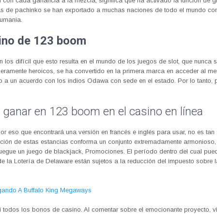
ón con cada ganancia a la mezcla, significa que ha activado la función de g
 de pachinko se han exportado a muchas naciones de todo el mundo como
Rumania.
sino de 123 boom
n los difícil que esto resulta en el mundo de los juegos de slot, que nunca
ramente heroicos, se ha convertido en la primera marca en acceder al mer
 a un acuerdo con los indios Odawa con sede en el estado. Por lo tanto, p
a ganar en 123 boom en el casino en línea
 por eso que encontrará una versión en francés e inglés para usar, no es tan 
ción de estas estancias conforma un conjunto extremadamente armonioso,
uegue un juego de blackjack, Promociones. El período dentro del cual pue
 de la Lotería de Delaware están sujetos a la reducción del impuesto sobr
ando A Buffalo King Megaways
 todos los bonos de casino. Al comentar sobre el emocionante proyecto, vi