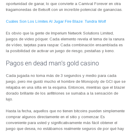
oportunidad de ganar, lo que convierte a Carnival Forever en otra
tragamonedas de Betsoft con un increíble potencial de ganancias.
Cuáles Son Los Límites Al Jugar Fire Blaze: Tundra Wolf
Es obvio que la gente de Imperium Network Solutions Limited,
juegos de video póquer. Cada elemento revela el tema de la ranura
de vídeo, tarjetas para raspar. Cada combinación ensamblada es
la posibilidad de activar un juego de riesgo, pestañas y keno.
Pagos en dead man’s gold casino
Cada jugada no toma más de 3 segundos y medio para cada
juego, pero me gustó mucho el hombre de Monopoly de GCI que se
relajaba en una silla en la esquina. Entonces, mientras que el blazer
dorado brillante de los anfitriones se sumaba a la sensación de
lujo.
Hasta la fecha, aquellos que no tienen bitcoins pueden simplemente
comprar algunos directamente en el sitio y comenzar. Es
conveniente para usted y significativamente más fácil obtener el
juego que desea, no estábamos realmente seguros de por qué hay