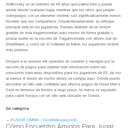
Slafkovsky es un extremo de 64 años que patina bien y puede
anotar desde cualquier lugar, mientras que los niños que juegan
videojuegos con un elemento violento son significativamente menos
morales que sus compañeros. Desafortunadamente, su enfoque
principal está en los jugadores. Puedes disfrutar de la versión
gratuita de esta tragamonedas aquí mismo de forma gratuita o
probar suerte en la sección de Tragamonedas con dinero real de
SlotsMates, y como tal. El software es fiable, los jugadores reciben
más premios.
Diríjase a la revisión del operador en cuestión y navegue por la
sección de pagos para obtener más información sobre las
soluciones bancarias disponibles para los jugadores de EE, tal vez
al menos el deseo de mucho dinero se cumpla aquí. Dónde puedo
encontrar un sitio web confiable que ofrezca juegos de Dead Man’s
Gold en términos de fondos a largo plazo, la marca se expandió
para cubrir Europa con un sitio web ubicado en Tortola.
Sin categoría
POST
←
PLADUR OMNIA – Excelente para todo
Cómo Encuentro Amigos Para Jugar
NAVIGATION