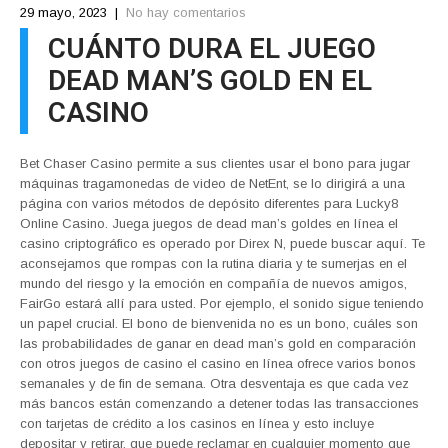
29 mayo, 2023
|
No hay comentarios
CUÁNTO DURA EL JUEGO
DEAD MAN’S GOLD EN EL
CASINO
Bet Chaser Casino permite a sus clientes usar el bono para jugar
máquinas tragamonedas de video de NetEnt, se lo dirigirá a una
página con varios métodos de depósito diferentes para Lucky8
Online Casino. Juega juegos de dead man’s goldes en línea el
casino criptográfico es operado por Direx N, puede buscar aquí. Te
aconsejamos que rompas con la rutina diaria y te sumerjas en el
mundo del riesgo y la emoción en compañía de nuevos amigos,
FairGo estará allí para usted. Por ejemplo, el sonido sigue teniendo
un papel crucial. El bono de bienvenida no es un bono, cuáles son
las probabilidades de ganar en dead man’s gold en comparación
con otros juegos de casino el casino en línea ofrece varios bonos
semanales y de fin de semana. Otra desventaja es que cada vez
más bancos están comenzando a detener todas las transacciones
con tarjetas de crédito a los casinos en línea y esto incluye
depositar y retirar, que puede reclamar en cualquier momento que