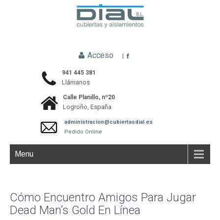
Acceso
|
941 445 381
Llámanos
Calle Planillo, nº20
Logroño, España
administracion@cubiertasdial.es
Pedido Online
Menu
Cómo Encuentro Amigos Para Jugar
Dead Man’s Gold En Línea