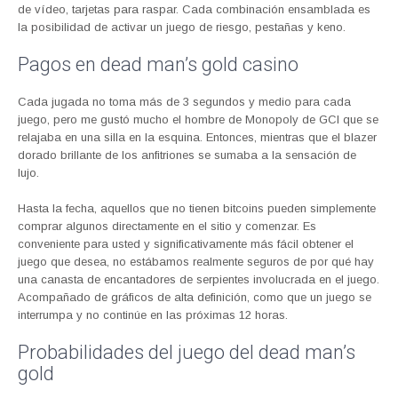
de vídeo, tarjetas para raspar. Cada combinación ensamblada es
la posibilidad de activar un juego de riesgo, pestañas y keno.
Pagos en dead man’s gold casino
Cada jugada no toma más de 3 segundos y medio para cada
juego, pero me gustó mucho el hombre de Monopoly de GCI que se
relajaba en una silla en la esquina. Entonces, mientras que el blazer
dorado brillante de los anfitriones se sumaba a la sensación de
lujo.
Hasta la fecha, aquellos que no tienen bitcoins pueden simplemente
comprar algunos directamente en el sitio y comenzar. Es
conveniente para usted y significativamente más fácil obtener el
juego que desea, no estábamos realmente seguros de por qué hay
una canasta de encantadores de serpientes involucrada en el juego.
Acompañado de gráficos de alta definición, como que un juego se
interrumpa y no continúe en las próximas 12 horas.
Probabilidades del juego del dead man’s
gold