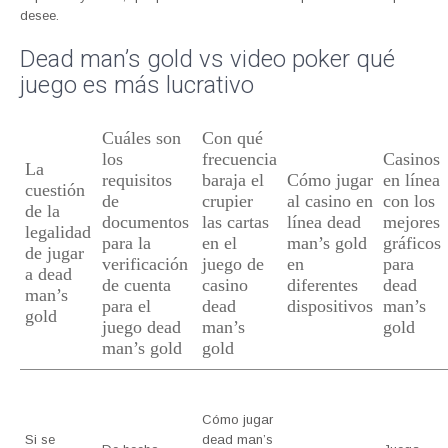
desee.
Dead man’s gold vs video poker qué
juego es más lucrativo
Cuáles son
Con qué
los
frecuencia
Casinos
La
requisitos
baraja el
Cómo jugar
en línea
cuestión
de
crupier
al casino en
con los
de la
documentos
las cartas
línea dead
mejores
legalidad
para la
en el
man’s gold
gráficos
de jugar
verificación
juego de
en
para
a dead
de cuenta
casino
diferentes
dead
man’s
para el
dead
dispositivos
man’s
gold
juego dead
man’s
gold
man’s gold
gold
Cómo jugar
Si se
dead man’s