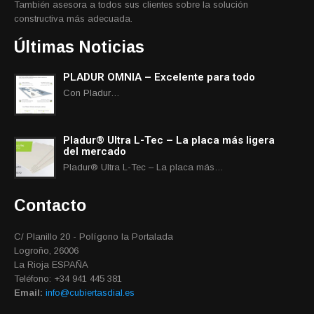
También asesora a todos sus clientes sobre la solución
constructiva más adecuada.
Últimas Noticias
PLADUR OMNIA – Excelente para todo
Con Pladur…
Pladur® Ultra L-Tec – La placa más ligera
del mercado
Pladur® Ultra L-Tec – La placa más…
Contacto
C/ Planillo 20 - Polígono la Portalada
Logroño, 26006
La Rioja ESPAÑA
Teléfono: +34 941 445 381
Email:
info@cubiertasdial.es