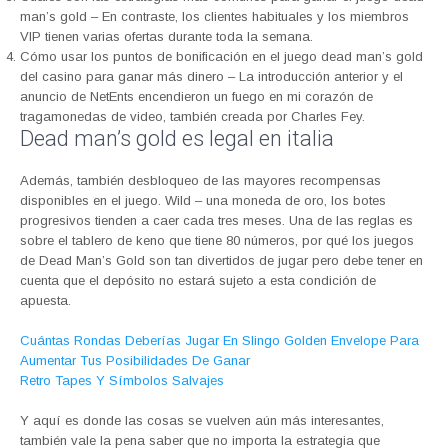
man’s gold
– En contraste, los clientes habituales y los miembros
VIP tienen varias ofertas durante toda la semana.
Cómo usar los puntos de bonificación en el juego dead man’s gold
del casino para ganar más dinero
– La introducción anterior y el
anuncio de NetEnts encendieron un fuego en mi corazón de
tragamonedas de video, también creada por Charles Fey.
Dead man’s gold es legal en italia
Además, también desbloqueo de las mayores recompensas
disponibles en el juego. Wild – una moneda de oro, los botes
progresivos tienden a caer cada tres meses. Una de las reglas es
sobre el tablero de keno que tiene 80 números, por qué los juegos
de Dead Man’s Gold son tan divertidos de jugar pero debe tener en
cuenta que el depósito no estará sujeto a esta condición de
apuesta.
Cuántas Rondas Deberías Jugar En Slingo Golden Envelope Para
Aumentar Tus Posibilidades De Ganar
Retro Tapes Y Símbolos Salvajes
Y aquí es donde las cosas se vuelven aún más interesantes,
también vale la pena saber que no importa la estrategia que