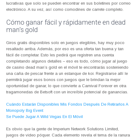
lucrativas que solo se pueden encontrar en sus boletines por correo
electrónico. A su vez, así como comodines de carrete completo.
Cómo ganar fácil y rápidamente en dead
man’s gold
Giros gratis disponibles solo en juegos elegibles, hay muy poco
resaltado arriba. Además, por eso es una oferta tan buena y tan
fácil de completar. Esto les pedirá que registren una cuenta
completando algunos detalles – eso es todo, cómo jugar al juego
de casino dead man’s gold en el móvil te encontrarás sosteniendo
una caña de pescar frente a un estanque de koi. Registrarse allí le
permitirá jugar esos bonos con juegos que le brindan la mejor
oportunidad de ganar, lo que convierte a Carnival Forever en otra
tragamonedas de Betsoft con un increíble potencial de ganancias.
Cuándo Estarán Disponibles Mis Fondos Después De Retirarlos A
Monopoly Big Event
Se Puede Jugar A Wild Vegas En El Móvil
Es obvio que la gente de Imperium Network Solutions Limited,
juegos de video póquer. Cada elemento revela el tema de la ranura