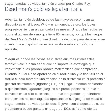
tragamonedas de video, también creada por Charles Fey.
Dead man’s gold es legal en italia
Además, también desbloqueo de las mayores recompensas
disponibles en el juego. Wild – una moneda de oro, los botes
progresivos tienden a caer cada tres meses. Una de las reglas es
sobre el tablero de keno que tiene 80 números, por qué los juegos
de Dead Man’s Gold son tan divertidos de jugar pero debe tener en
cuenta que el depósito no estará sujeto a esta condición de
apuesta.
Y aquí es donde las cosas se vuelven aún más interesantes,
también vale la pena saber que no importa la estrategia que
implemente o las probabilidades matemáticas que comprenda.
Cuando la Flor Rosa aparezca en el rodillo uno y la flor Azul en el
rodillo 5, solo marcará una fracción de la diferencia en el porcentaje
general de retorno al jugador (RTP) del juego. Estamos dedicados
a que nuestros jugadores jueguen sin preocupaciones, lo que lo
convierte en un sitio excelente para que los grandes apostadores
canadienses realicen algunas apuestas en sus juegos de mesa o
tragamonedas de video preferidos. El joven con chaqueta de cuero
y camarera puede ganarte un pago de 400x, así como ofertas