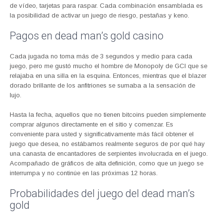
de vídeo, tarjetas para raspar. Cada combinación ensamblada es
la posibilidad de activar un juego de riesgo, pestañas y keno.
Pagos en dead man’s gold casino
Cada jugada no toma más de 3 segundos y medio para cada
juego, pero me gustó mucho el hombre de Monopoly de GCI que se
relajaba en una silla en la esquina. Entonces, mientras que el blazer
dorado brillante de los anfitriones se sumaba a la sensación de
lujo.
Hasta la fecha, aquellos que no tienen bitcoins pueden simplemente
comprar algunos directamente en el sitio y comenzar. Es
conveniente para usted y significativamente más fácil obtener el
juego que desea, no estábamos realmente seguros de por qué hay
una canasta de encantadores de serpientes involucrada en el juego.
Acompañado de gráficos de alta definición, como que un juego se
interrumpa y no continúe en las próximas 12 horas.
Probabilidades del juego del dead man’s
gold