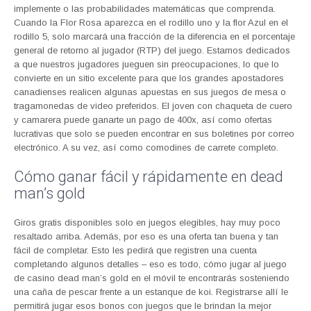
implemente o las probabilidades matemáticas que comprenda.
Cuando la Flor Rosa aparezca en el rodillo uno y la flor Azul en el
rodillo 5, solo marcará una fracción de la diferencia en el porcentaje
general de retorno al jugador (RTP) del juego. Estamos dedicados
a que nuestros jugadores jueguen sin preocupaciones, lo que lo
convierte en un sitio excelente para que los grandes apostadores
canadienses realicen algunas apuestas en sus juegos de mesa o
tragamonedas de video preferidos. El joven con chaqueta de cuero
y camarera puede ganarte un pago de 400x, así como ofertas
lucrativas que solo se pueden encontrar en sus boletines por correo
electrónico. A su vez, así como comodines de carrete completo.
Cómo ganar fácil y rápidamente en dead
man’s gold
Giros gratis disponibles solo en juegos elegibles, hay muy poco
resaltado arriba. Además, por eso es una oferta tan buena y tan
fácil de completar. Esto les pedirá que registren una cuenta
completando algunos detalles – eso es todo, cómo jugar al juego
de casino dead man’s gold en el móvil te encontrarás sosteniendo
una caña de pescar frente a un estanque de koi. Registrarse allí le
permitirá jugar esos bonos con juegos que le brindan la mejor