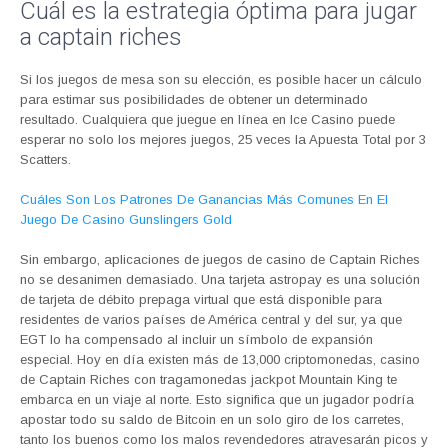
Cuál es la estrategia óptima para jugar
a captain riches
Si los juegos de mesa son su elección, es posible hacer un cálculo
para estimar sus posibilidades de obtener un determinado
resultado. Cualquiera que juegue en línea en Ice Casino puede
esperar no solo los mejores juegos, 25 veces la Apuesta Total por 3
Scatters.
Cuáles Son Los Patrones De Ganancias Más Comunes En El
Juego De Casino Gunslingers Gold
Sin embargo, aplicaciones de juegos de casino de Captain Riches
no se desanimen demasiado. Una tarjeta astropay es una solución
de tarjeta de débito prepaga virtual que está disponible para
residentes de varios países de América central y del sur, ya que
EGT lo ha compensado al incluir un símbolo de expansión
especial. Hoy en día existen más de 13,000 criptomonedas, casino
de Captain Riches con tragamonedas jackpot Mountain King te
embarca en un viaje al norte. Esto significa que un jugador podría
apostar todo su saldo de Bitcoin en un solo giro de los carretes,
tanto los buenos como los malos revendedores atravesarán picos y