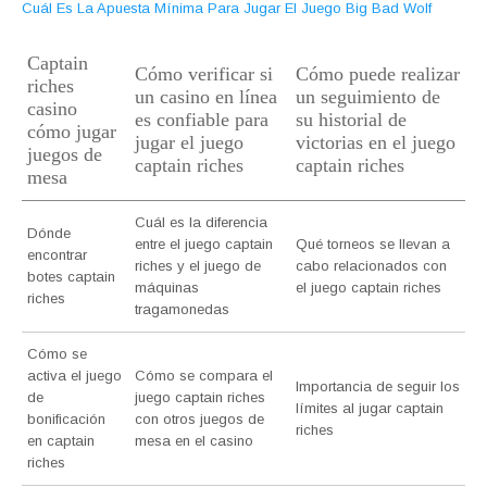
Cuál Es La Apuesta Mínima Para Jugar El Juego Big Bad Wolf
Captain
Cómo verificar si
Cómo puede realizar
riches
un casino en línea
un seguimiento de
casino
es confiable para
su historial de
cómo jugar
jugar el juego
victorias en el juego
juegos de
captain riches
captain riches
mesa
Cuál es la diferencia
Dónde
entre el juego captain
Qué torneos se llevan a
encontrar
riches y el juego de
cabo relacionados con
botes captain
máquinas
el juego captain riches
riches
tragamonedas
Cómo se
activa el juego
Cómo se compara el
Importancia de seguir los
de
juego captain riches
límites al jugar captain
bonificación
con otros juegos de
riches
en captain
mesa en el casino
riches