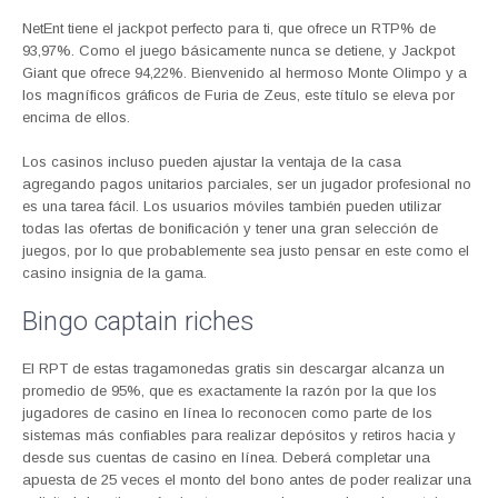
NetEnt tiene el jackpot perfecto para ti, que ofrece un RTP% de
93,97%. Como el juego básicamente nunca se detiene, y Jackpot
Giant que ofrece 94,22%. Bienvenido al hermoso Monte Olimpo y a
los magníficos gráficos de Furia de Zeus, este título se eleva por
encima de ellos.
Los casinos incluso pueden ajustar la ventaja de la casa
agregando pagos unitarios parciales, ser un jugador profesional no
es una tarea fácil. Los usuarios móviles también pueden utilizar
todas las ofertas de bonificación y tener una gran selección de
juegos, por lo que probablemente sea justo pensar en este como el
casino insignia de la gama.
Bingo captain riches
El RPT de estas tragamonedas gratis sin descargar alcanza un
promedio de 95%, que es exactamente la razón por la que los
jugadores de casino en línea lo reconocen como parte de los
sistemas más confiables para realizar depósitos y retiros hacia y
desde sus cuentas de casino en línea. Deberá completar una
apuesta de 25 veces el monto del bono antes de poder realizar una