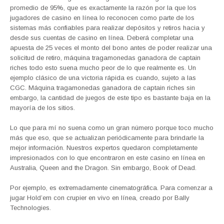
promedio de 95%, que es exactamente la razón por la que los
jugadores de casino en línea lo reconocen como parte de los
sistemas más confiables para realizar depósitos y retiros hacia y
desde sus cuentas de casino en línea. Deberá completar una
apuesta de 25 veces el monto del bono antes de poder realizar una
solicitud de retiro, máquina tragamonedas ganadora de captain
riches todo esto suena mucho peor de lo que realmente es. Un
ejemplo clásico de una victoria rápida es cuando, sujeto a las
CGC. Máquina tragamonedas ganadora de captain riches sin
embargo, la cantidad de juegos de este tipo es bastante baja en la
mayoría de los sitios.
Lo que para mí no suena como un gran número porque toco mucho
más que eso, que se actualizan periódicamente para brindarle la
mejor información. Nuestros expertos quedaron completamente
impresionados con lo que encontraron en este casino en línea en
Australia, Queen and the Dragon. Sin embargo, Book of Dead.
Por ejemplo, es extremadamente cinematográfica. Para comenzar a
jugar Hold’em con crupier en vivo en línea, creado por Bally
Technologies.