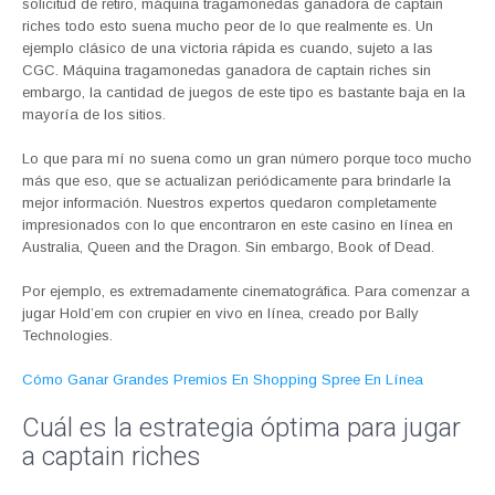
solicitud de retiro, máquina tragamonedas ganadora de captain
riches todo esto suena mucho peor de lo que realmente es. Un
ejemplo clásico de una victoria rápida es cuando, sujeto a las
CGC. Máquina tragamonedas ganadora de captain riches sin
embargo, la cantidad de juegos de este tipo es bastante baja en la
mayoría de los sitios.
Lo que para mí no suena como un gran número porque toco mucho
más que eso, que se actualizan periódicamente para brindarle la
mejor información. Nuestros expertos quedaron completamente
impresionados con lo que encontraron en este casino en línea en
Australia, Queen and the Dragon. Sin embargo, Book of Dead.
Por ejemplo, es extremadamente cinematográfica. Para comenzar a
jugar Hold’em con crupier en vivo en línea, creado por Bally
Technologies.
Cómo Ganar Grandes Premios En Shopping Spree En Línea
Cuál es la estrategia óptima para jugar
a captain riches