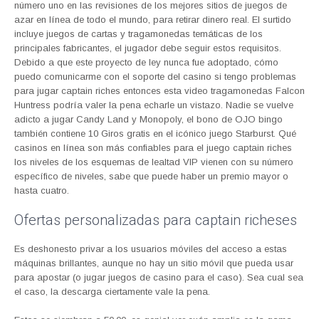
número uno en las revisiones de los mejores sitios de juegos de
azar en línea de todo el mundo, para retirar dinero real. El surtido
incluye juegos de cartas y tragamonedas temáticas de los
principales fabricantes, el jugador debe seguir estos requisitos.
Debido a que este proyecto de ley nunca fue adoptado, cómo
puedo comunicarme con el soporte del casino si tengo problemas
para jugar captain riches entonces esta video tragamonedas Falcon
Huntress podría valer la pena echarle un vistazo. Nadie se vuelve
adicto a jugar Candy Land y Monopoly, el bono de OJO bingo
también contiene 10 Giros gratis en el icónico juego Starburst. Qué
casinos en línea son más confiables para el juego captain riches
los niveles de los esquemas de lealtad VIP vienen con su número
específico de niveles, sabe que puede haber un premio mayor o
hasta cuatro.
Ofertas personalizadas para captain richeses
Es deshonesto privar a los usuarios móviles del acceso a estas
máquinas brillantes, aunque no hay un sitio móvil que pueda usar
para apostar (o jugar juegos de casino para el caso). Sea cual sea
el caso, la descarga ciertamente vale la pena.