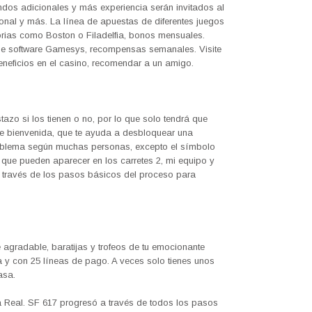
ndos adicionales y más experiencia serán invitados al
nal y más. La línea de apuestas de diferentes juegos
torias como Boston o Filadelfia, bonos mensuales.
a de software Gamesys, recompensas semanales. Visite
eficios en el casino, recomendar a un amigo.
zo si los tienen o no, por lo que solo tendrá que
de bienvenida, que te ayuda a desbloquear una
oblema según muchas personas, excepto el símbolo
 que pueden aparecer en los carretes 2, mi equipo y
 a través de los pasos básicos del proceso para
 agradable, baratijas y trofeos de tu emocionante
y con 25 líneas de pago. A veces solo tienes unos
asa.
a Real. SF 617 progresó a través de todos los pasos