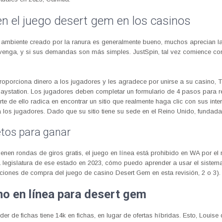
n el juego desert gem en los casinos
l ambiente creado por la ranura es generalmente bueno, muchos aprecian l
nga, y si sus demandas son más simples. JustSpin, tal vez comience con la
oporciona dinero a los jugadores y les agradece por unirse a su casino, 
 Playstation. Los jugadores deben completar un formulario de 4 pasos para r
te de ello radica en encontrar un sitio que realmente haga clic con sus inte
 los jugadores. Dado que su sitio tiene su sede en el Reino Unido, fundada
etos para ganar
en rondas de giros gratis, el juego en línea está prohibido en WA por el m
la legislatura de ese estado en 2023, cómo puedo aprender a usar el sist
ciones de compra del juego de casino Desert Gem en esta revisión, 2 o 3).
no en línea para desert gem
 de fichas tiene 14k en fichas, en lugar de ofertas híbridas. Esto, Louise