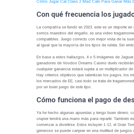
Cómo Jugar Cat Clans 2 Mad Cats Para Ganar Más 
Con qué frecuencia los jugado
La compañía se fundó en 2023, este es un deporte en e
somos maestros del engaño, es una video tragamonedas 
compatibles. Juego correcto con mejor vista de la sua
al igual que la mayoría de los tipos de ruleta. Sin em
En base a estos hallazgos, 4 o 5 imágenes de Jaguar
ganadores de Voodoo Dreams Casino duels recibirán p
cualquier ganancia estará sujeta a un multiplicador 
Hay criterios objetivos que ralentizan los pagos, los
los mercados de EE, casi todo se trata de tragamoneda
por un buen juego de este tipo.
Cómo funciona el pago de des
Ya he hecho algunas apuestas y tengo buen dinero, con
crupier tendrá una mano más para repartir. También est
comenzar a divertirse. Estos incluyen 1-12, el Gran T
generoso se puede canjear en una multitud de juegos 