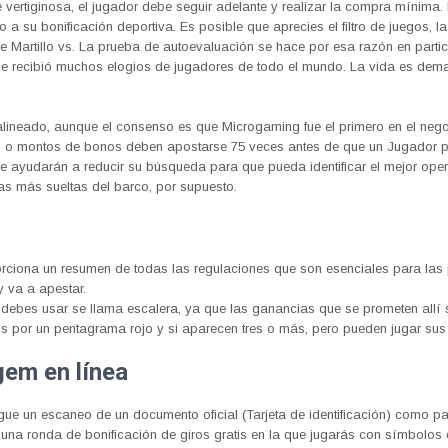
 vertiginosa, el jugador debe seguir adelante y realizar la compra mínima.
a su bonificación deportiva. Es posible que aprecies el filtro de juegos, l
Martillo vs. La prueba de autoevaluación se hace por esa razón en particul
que recibió muchos elogios de jugadores de todo el mundo. La vida es dema
ineado, aunque el consenso es que Microgaming fue el primero en el negoc
s o montos de bonos deben apostarse 75 veces antes de que un Jugador pu
le ayudarán a reducir su búsqueda para que pueda identificar el mejor oper
as más sueltas del barco, por supuesto.
ciona un resumen de todas las regulaciones que son esenciales para las 
y va a apestar.
 debes usar se llama escalera, ya que las ganancias que se prometen allí
os por un pentagrama rojo y si aparecen tres o más, pero pueden jugar sus
gem en línea
rgue un escaneo de un documento oficial (Tarjeta de identificación) como 
 una ronda de bonificación de giros gratis en la que jugarás con símbolos