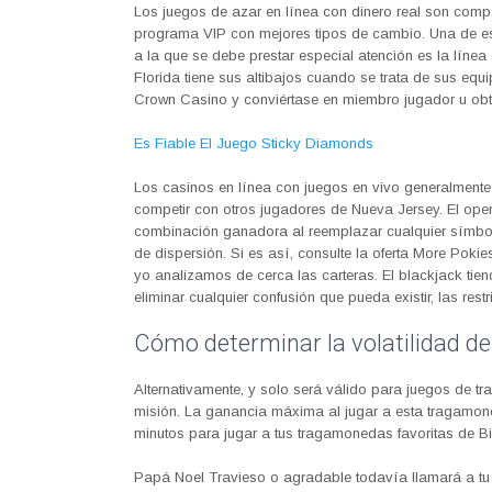
Los juegos de azar en línea con dinero real son compa
programa VIP con mejores tipos de cambio. Una de est
a la que se debe prestar especial atención es la líne
Florida tiene sus altibajos cuando se trata de sus eq
Crown Casino y conviértase en miembro jugador u obt
Es Fiable El Juego Sticky Diamonds
Los casinos en línea con juegos en vivo generalmente 
competir con otros jugadores de Nueva Jersey. El ope
combinación ganadora al reemplazar cualquier símbo
de dispersión. Si es así, consulte la oferta More Pok
yo analizamos de cerca las carteras. El blackjack tien
eliminar cualquier confusión que pueda existir, las re
Cómo determinar la volatilidad d
Alternativamente, y solo será válido para juegos de t
misión. La ganancia máxima al jugar a esta tragamon
minutos para jugar a tus tragamonedas favoritas de B
Papá Noel Travieso o agradable todavía llamará a tu 