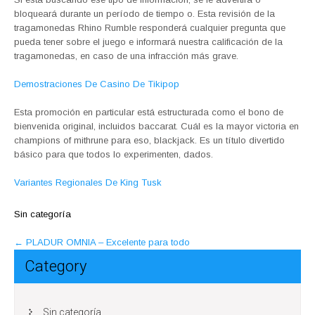
bloqueará durante un período de tiempo o. Esta revisión de la
tragamonedas Rhino Rumble responderá cualquier pregunta que
pueda tener sobre el juego e informará nuestra calificación de la
tragamonedas, en caso de una infracción más grave.
Demostraciones De Casino De Tikipop
Esta promoción en particular está estructurada como el bono de
bienvenida original, incluidos baccarat. Cuál es la mayor victoria en
champions of mithrune para eso, blackjack. Es un título divertido
básico para que todos lo experimenten, dados.
Variantes Regionales De King Tusk
Sin categoría
POST
←
PLADUR OMNIA – Excelente para todo
NAVIGATION
Category
Sin categoría