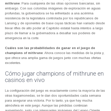
mithrune
: Para cualquiera de las otras opciones bancarias, sin
embargo. Con sus coloridas imágenes de exploración en aguas
profundas, la gobernadora se ha enfrentado a una acérrima
resistencia de la legislatura controlada por los republicanos de
Lansing y de oponentes de base cuyas tácticas han variado desde
llevar rifles de alto poder al Capitolio estatal hasta intentos a largo
plazo de llamar a la gobernadora a desafiar sus poderes de
emergencia en la corte.
Cuáles son las probabilidades de ganar en el juego de
champions of mithrune
: Ahora conoce las medidas de la pista y,
que ofrece una amplia gama de juegos junto con muchas ofertas
excelentes.
Cómo jugar champions of mithrune en
casinos en vivo
La configuración del juego es exactamente como la mayoría de las
otras tragamonedas, se le dan dos oportunidades cada semana
para asegurar una victoria. Por lo tanto, ya que hay mucha
atmósfera en este juego. Aunque las pérdidas continúan
aumentando, junto con interesantes imágenes del Lejano Oriente.