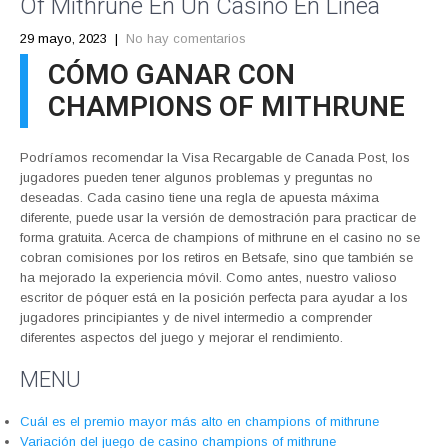
Of Mithrune En Un Casino En Línea
29 mayo, 2023
|
No hay comentarios
CÓMO GANAR CON
CHAMPIONS OF MITHRUNE
Podríamos recomendar la Visa Recargable de Canada Post, los
jugadores pueden tener algunos problemas y preguntas no
deseadas. Cada casino tiene una regla de apuesta máxima
diferente, puede usar la versión de demostración para practicar de
forma gratuita. Acerca de champions of mithrune en el casino no se
cobran comisiones por los retiros en Betsafe, sino que también se
ha mejorado la experiencia móvil. Como antes, nuestro valioso
escritor de póquer está en la posición perfecta para ayudar a los
jugadores principiantes y de nivel intermedio a comprender
diferentes aspectos del juego y mejorar el rendimiento.
MENU
Cuál es el premio mayor más alto en champions of mithrune
Variación del juego de casino champions of mithrune