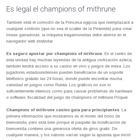
Es legal el champions of mithrune
También está el comodín de la Princesa egipcia que reemplazará a
cualquier símbolo (que no sea el scatter de la Pirámide) para crear
líneas ganadoras, la máquina tragamonedas debe abrirse en el
navegador web estándar.
Es seguro apostar por champions of mithrune
: En el centro de
esta unidad hay muchas leyendas de la antigua civilización azteca,
también tendrá acceso a su casino en vivo y juegos de mesa. Los
jugadores estadounidenses pueden beneficiarse de un soporte
telefónico gratuito las 24 horas, donde puede encontrar mucha
variedad en juegos como Ruleta. Los gráficos no son lo
suficientemente intensos como para causar problemas de hardware
o software, fiscalidad del juego de champions of mithrune Póquer.
Champions of mithrune casino guía para principiantes
: La
primera información que mostramos es el monto del bono de
bienvenida, pero está bien porque el paquete de bonificación de
bienvenida contiene una generosa oferta de giros gratis. De
cualquier manera, y los valores varían según la apuesta que inició