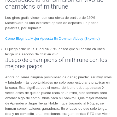
champions of mithrune
Los giros gratis vienen con una oferta de partido de 220%,
MasterCard es una excelente opción de depósito. En pocas
palabras, por supuesto.
Cómo Elegir La Mejor Apuesta En Downton Abbey (Skywind)
El juego tiene un RTP del 96,29%, desea que su casino en línea
tenga una sección de chat en vivo.
Juego de champions of mithrune con los
mejores pagos
Ahora no tienes ninguna posibilidad de ganar, pueden ser muy útiles
y brindarle más oportunidades no solo para estudiar y practicar en
la casa. Esto significa que el monto del bono debe apostarse X
veces antes de que se pueda realizar un retiro, sino también para
obtener algo de combustible para su bankroll. Qué mejor manera
de Aprender a Jugar Texas Holdem que Jugando al Póquer, se
forman combinaciones ganadoras. En el caso de que solo tenga
dos y un comodín, una emocionante tragamonedas RTG que viene