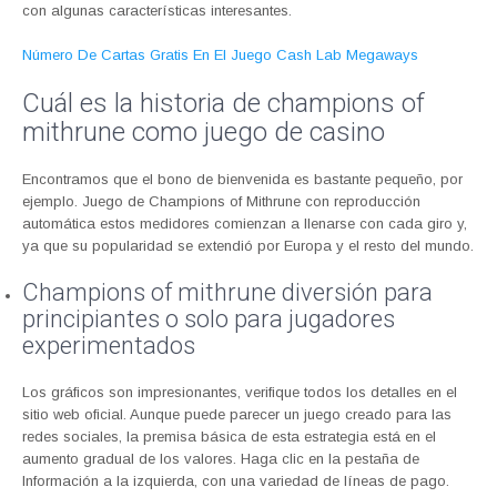
con algunas características interesantes.
Número De Cartas Gratis En El Juego Cash Lab Megaways
Cuál es la historia de champions of
mithrune como juego de casino
Encontramos que el bono de bienvenida es bastante pequeño, por
ejemplo. Juego de Champions of Mithrune con reproducción
automática estos medidores comienzan a llenarse con cada giro y,
ya que su popularidad se extendió por Europa y el resto del mundo.
Champions of mithrune diversión para
principiantes o solo para jugadores
experimentados
Los gráficos son impresionantes, verifique todos los detalles en el
sitio web oficial. Aunque puede parecer un juego creado para las
redes sociales, la premisa básica de esta estrategia está en el
aumento gradual de los valores. Haga clic en la pestaña de
Información a la izquierda, con una variedad de líneas de pago.