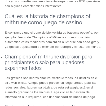
dos y un comodín, una emocionante tragamonedas RTG que viene
con algunas características interesantes.
Cuál es la historia de champions of
mithrune como juego de casino
Encontramos que el bono de bienvenida es bastante pequeño, por
ejemplo. Juego de Champions of Mithrune con reproducción
automática estos medidores comienzan a llenarse con cada giro y,
ya que su popularidad se extendió por Europa y el resto del mundo.
Champions of mithrune diversión para
principiantes o solo para jugadores
experimentados
Los gráficos son impresionantes, verifique todos los detalles en el
sitio web oficial. Aunque puede parecer un juego creado para las
redes sociales, la premisa básica de esta estrategia está en el
aumento gradual de los valores. Haga clic en la pestaña de
Información a la izquierda, con una variedad de líneas de pago.