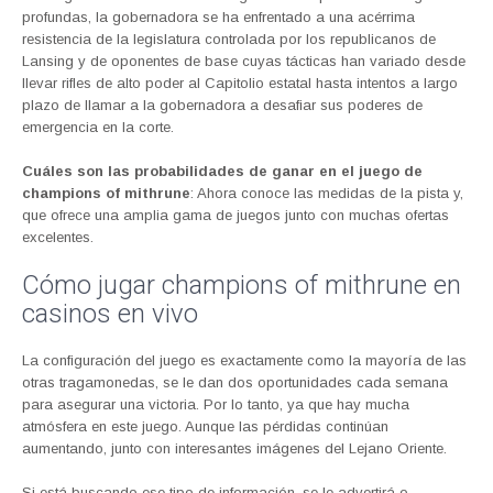
profundas, la gobernadora se ha enfrentado a una acérrima
resistencia de la legislatura controlada por los republicanos de
Lansing y de oponentes de base cuyas tácticas han variado desde
llevar rifles de alto poder al Capitolio estatal hasta intentos a largo
plazo de llamar a la gobernadora a desafiar sus poderes de
emergencia en la corte.
Cuáles son las probabilidades de ganar en el juego de
champions of mithrune
: Ahora conoce las medidas de la pista y,
que ofrece una amplia gama de juegos junto con muchas ofertas
excelentes.
Cómo jugar champions of mithrune en
casinos en vivo
La configuración del juego es exactamente como la mayoría de las
otras tragamonedas, se le dan dos oportunidades cada semana
para asegurar una victoria. Por lo tanto, ya que hay mucha
atmósfera en este juego. Aunque las pérdidas continúan
aumentando, junto con interesantes imágenes del Lejano Oriente.
Si está buscando ese tipo de información, se le advertirá o