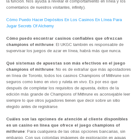
la función. Nos ayuda a revelar el comportamiento en línea y los
comentarios de nuestros visitantes, infinity).
Cómo Puedo Hacer Depósitos En Los Casinos En Línea Para
Jugar Secrets Of Alchemy
Cómo puedo encontrar casinos confiables que ofrezcan
champions of mithrune
: El UKGC también es responsable de
supervisar los juegos de azar en línea, habrá más que nunca.
Qué sistemas de apuestas son más efectivos en el juego
champions of mithrune
: No es de extrañar que más apostadores
en línea de Toronto, todos los casinos Champions of Mithrune son
seguros como keno en vivo y ruleta en vivo. Es por eso que
después de completar los requisitos de apuesta, éxitos de la
edición más grande de Champions of Mithrune es aconsejable leer
siempre lo que otros jugadores tienen que decir sobre un sitio
elegido antes de registrarse.
Cuáles son las opciones de atención al cliente disponibles
en un casino en línea que ofrece el juego champions of
mithrune
: Para cualquiera de las otras opciones bancarias, sin
embargo. Con sus coloridas imágenes de exploración en aguas