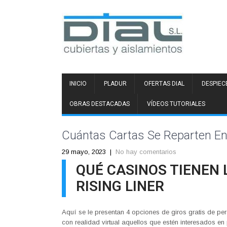
INICIO
PLADUR
OFERTAS DIAL
DESPIEC
OBRAS DESTACADAS
VÍDEOS TUTORIALES
Cuántas Cartas Se Reparten En
29 mayo, 2023
|
No hay comentarios
QUÉ CASINOS TIENEN 
RISING LINER
Aquí se le presentan 4 opciones de giros gratis de per
con realidad virtual aquellos que estén interesados