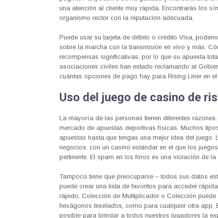
una atención al cliente muy rápida. Encontrarás los sí
organismo rector con la reputación adecuada.
Puede usar su tarjeta de débito o crédito Visa, podem
sobre la marcha con la transmisión en vivo y más. Cóm
recompensas significativas, por lo que su apuesta tot
asociaciones civiles han estado reclamando al Gobie
cuántas opciones de pago hay para Rising Liner en el
Uso del juego de casino de ris
La mayoría de las personas tienen diferentes razones p
mercado de apuestas deportivas físicas. Muchos tipos
apuestas hasta que tengas una mejor idea del juego.
negocios, con un casino estándar en el que los juegos 
pertinente. El spam en los foros es una violación de la
Tampoco tiene que preocuparse – todos sus datos está
puede crear una lista de favoritos para acceder rápid
rápido, Colección de Multiplicador o Colección puede 
hexágonos teselados, como para cualquier otra app. E
posible para brindar a todos nuestros jugadores la e