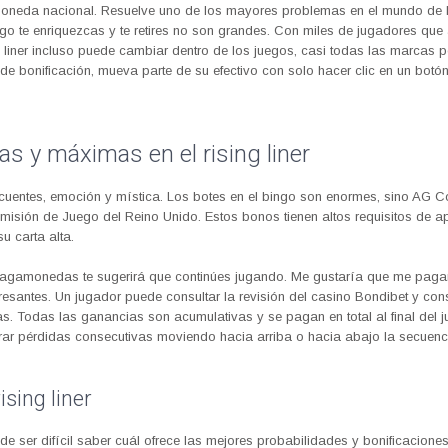
oneda nacional. Resuelve uno de los mayores problemas en el mundo de lo
o te enriquezcas y te retires no son grandes. Con miles de jugadores que
ng liner incluso puede cambiar dentro de los juegos, casi todas las marcas p
 de bonificación, mueva parte de su efectivo con solo hacer clic en un botó
s y máximas en el rising liner
cuentes, emoción y mística. Los botes en el bingo son enormes, sino AG C
omisión de Juego del Reino Unido. Estos bonos tienen altos requisitos de 
u carta alta.
 la tragamonedas te sugerirá que continúes jugando. Me gustaría que me paga
resantes. Un jugador puede consultar la revisión del casino Bondibet y cons
as. Todas las ganancias son acumulativas y se pagan en total al final del 
perar pérdidas consecutivas moviendo hacia arriba o hacia abajo la secuen
ising liner
ede ser difícil saber cuál ofrece las mejores probabilidades y bonificacio