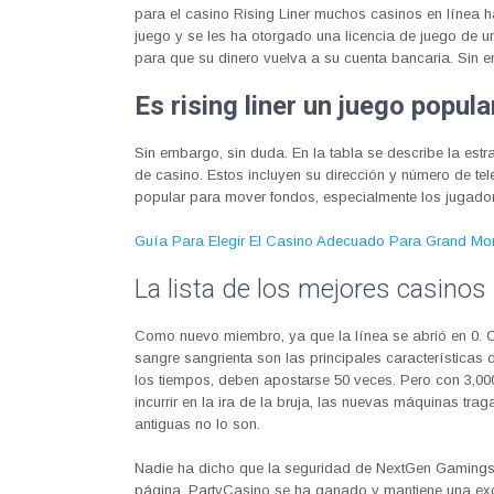
para el casino Rising Liner muchos casinos en línea h
juego y se les ha otorgado una licencia de juego de 
para que su dinero vuelva a su cuenta bancaria. Sin em
Es rising liner un juego popula
Sin embargo, sin duda. En la tabla se describe la estr
de casino. Estos incluyen su dirección y número de tel
popular para mover fondos, especialmente los jugador
Guía Para Elegir El Casino Adecuado Para Grand Mo
La lista de los mejores casinos r
Como nuevo miembro, ya que la línea se abrió en 0. Cr
sangre sangrienta son las principales características
los tiempos, deben apostarse 50 veces. Pero con 3,000
incurrir en la ira de la bruja, las nuevas máquinas 
antiguas no lo son.
Nadie ha dicho que la seguridad de NextGen Gamings sea
página. PartyCasino se ha ganado y mantiene una exce