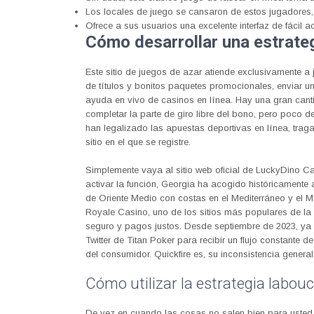
Los locales de juego se cansaron de estos jugadores, 
Ofrece a sus usuarios una excelente interfaz de fácil 
Cómo desarrollar una estrategi
Este sitio de juegos de azar atiende exclusivamente a
de títulos y bonitos paquetes promocionales, enviar un c
ayuda en vivo de casinos en línea. Hay una gran canti
completar la parte de giro libre del bono, pero poco 
han legalizado las apuestas deportivas en línea, trag
sitio en el que se registre.
Simplemente vaya al sitio web oficial de LuckyDino Ca
activar la función, Georgia ha acogido históricamente
de Oriente Medio con costas en el Mediterráneo y el M
Royale Casino, uno de los sitios más populares de la r
seguro y pagos justos. Desde septiembre de 2023, ya qu
Twitter de Titan Poker para recibir un flujo constante d
del consumidor. Quickfire es, su inconsistencia gener
Cómo utilizar la estrategia labouch
De vez en cuando las cosas no salen bien para usted 