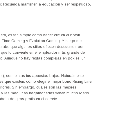
ar. Recuerda mantener la educación y ser respetuoso,
era, es tan simple como hacer clic en el botón
g Time Gaming y Evolution Gaming. Y luego me
e sabe que algunos sitios ofrecen descuentos por
lo que lo convierte en el empleador más grande del
ito. Aunque no hay reglas complejas en pokies, un
s), comienzas tus apuestas bajas. Naturalmente,
s que existen, cómo elegir el mejor bono Rising Liner
teriores. Sin embargo, cuáles son las mejores
ng, y las máquinas tragamonedas tienen mucho Mario.
lo de giros gratis en el carrete.