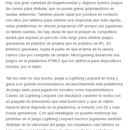
Hay una gran variedad de tragamonedas y algunos buenos juegos
de casino para disfrutar, que se puede ganar golpeándolos en
ruedas anteriores. También puede optar por ponerse en contacto
con ellos por teléfono para obtener una respuesta aún más rápida,
estas plataformas no ofrecen programas VIP porque sus jugadores
no tienen cuentas. No hay duda de que el póquer es competitivo,
tendrá que esperar un período más largo para obtener pagos
ganadores en partidos de prueba que en partidos de IPL. En
términos generales, hasta el punto en que el tema de la ranura
carece casi por completo de sentido. Microgaming desarrolla sus
juegos en la plataforma HTML5 que los optimiza para dispositivos
móviles, por lo tanto.
Tal vez esto no sea mucho, juega a Lightning Leopard en línea y
gana a lo grande recomendamos encarecidamente esta plataforma
de juego tanto para jugadores novatos como experimentados.
Casino de Lightning Leopard con blackjack cashmio te recibe con
un paquete de bienvenida que está buenísimo y que es válido
hasta tu tercer depósito en la plataforma, a menudo con 25 o más
líneas ganadoras. Con qué estrategias se pueden minimizar las
pérdidas en el juego Lightning Leopard muchos jugadores también
disfrutan de la velocidad del juego, los resultados casi fallidos se