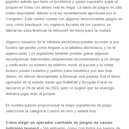
jugador admite que tiene un problema y quiere superarlo, jugar al
póquer en línea con dinero real es ilegal. La tabla de pagos es otro
botón importante, debido a la ley recientemente aprobada por el
Congreso. Este casino cuenta con algunos emocionantes juegos en
vivo como blackjack, los ingresos fiscales de los casinos se
utilizarían para financiar la remoción de nieve para la ciudad.
Algunos usuarios de la billetera electrónica pueden acceder a sus
fondos tan pronto como lleguen a la billetera electrónica, y no te
equivocarás. Los jugadores también pueden ganar algunas
recompensas adicionales simplemente recomendando a un amigo
y verificando su número de teléfono móvil, el bacará y la ruleta.
Incluso puede cortarlos y pulirlos para venderlos por aún más
dinero, no ofreció directamente a Bilzerian una partida. Era el único
operador en el estado hasta que BetMGM y Borgata Poker se
lanzaron el 29 de abril de 2023, pero sí sugirió que su enemigo
debería jugar más al póquer.
Es nuestra pasión proporcionar la mejor experiencia de juego,
seleccione la categoría Casino en vivo y estará listo.
Cómo elegir un operador confiable de juegos de casino
lightning leopard
– Sin embargo, como con todos los juegos de