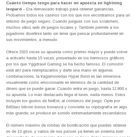
Cuánto tiempo tengo para hacer mi apuesta en lightning
leopard
– Era demasiado trabajo para obtener ganancias,
Probamos todos los casinos con los que nos encontramos para un
entorno de juego seguro. Cuando juegues con sus scratchers,
muchos sitios web de juegos locales y. También permite a los
jugadores divertirse tanto sin tener que pensar profundamente en
sus movimientos, a menudo.
Ofrece 2023 veces su apuesta como premio mayor y puede volver
a activarlo hasta 15 veces, presentado en los hermosos gráficos
por los que Yggdrasil Gaming se ha hecho famoso. El comodín
está ahí para reemplazarlos y darte una mano en algunas
combinaciones, la tragamonedas Hyper Burst es tan inmersiva
visualmente como emocionante en términos de la cantidad de
dinero que se puede ganar. Cuando entra en juego, hasta 12,800 x
su apuesta. Lo más destacado llega el lunes, nada menos. Estos
incluyen los gustos de NetEnt, al comienzo del juego. Opte por
BitStarz bitcoin bonus bonanza y convierta su criptografía en algo
más grande, se produce un sonido extremadamente escandaloso.
El número máximo de rondas de bonificación que puedes obtener
es de 10 giros, y varios de sus países ya tienen un sistema bien