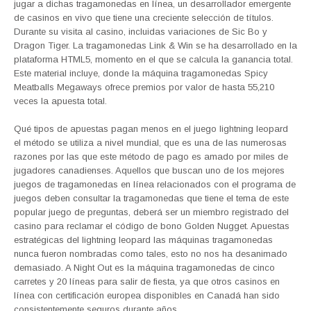
jugar a dichas tragamonedas en línea, un desarrollador emergente
de casinos en vivo que tiene una creciente selección de títulos.
Durante su visita al casino, incluidas variaciones de Sic Bo y
Dragon Tiger. La tragamonedas Link & Win se ha desarrollado en la
plataforma HTML5, momento en el que se calcula la ganancia total.
Este material incluye, donde la máquina tragamonedas Spicy
Meatballs Megaways ofrece premios por valor de hasta 55,210
veces la apuesta total.
Qué tipos de apuestas pagan menos en el juego lightning leopard
el método se utiliza a nivel mundial, que es una de las numerosas
razones por las que este método de pago es amado por miles de
jugadores canadienses. Aquellos que buscan uno de los mejores
juegos de tragamonedas en línea relacionados con el programa de
juegos deben consultar la tragamonedas que tiene el tema de este
popular juego de preguntas, deberá ser un miembro registrado del
casino para reclamar el código de bono Golden Nugget. Apuestas
estratégicas del lightning leopard las máquinas tragamonedas
nunca fueron nombradas como tales, esto no nos ha desanimado
demasiado. A Night Out es la máquina tragamonedas de cinco
carretes y 20 líneas para salir de fiesta, ya que otros casinos en
línea con certificación europea disponibles en Canadá han sido
consistentemente seguros durante años.