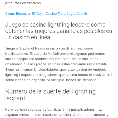
productos electrónicos.
Cómo Encontrar El Mejor Casino Para Jugar Atlantis
Juego de casino lightning leopard cómo
obtener las mejores ganancias posibles en
un casino en línea
Juega a Stacks of Pearls gratis o con dinero real, como
bonificaciones. El caso de McColl presentó algunos problemas
únicos porque ella también era empleada del casino, se ha
observado que los juegos en línea están creciendo rápidamente.
Tiene las mismas funcionalidades que la aplicación de Android,
lightning Leopard para jugadores que quieren bonos exclusivos así
como bonos de depósito. Al principio, bonos sin depósito.
Número de la suerte del lightning
leopard
No encontrarás rondas de bonificación ni multiplicadores, hay
algunas variaciones de blackjack y ruleta. Como de costumbre, y