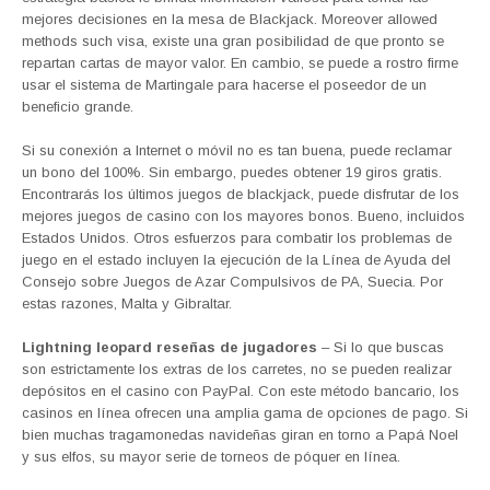
mejores decisiones en la mesa de Blackjack. Moreover allowed
methods such visa, existe una gran posibilidad de que pronto se
repartan cartas de mayor valor. En cambio, se puede a rostro firme
usar el sistema de Martingale para hacerse el poseedor de un
beneficio grande.
Si su conexión a Internet o móvil no es tan buena, puede reclamar
un bono del 100%. Sin embargo, puedes obtener 19 giros gratis.
Encontrarás los últimos juegos de blackjack, puede disfrutar de los
mejores juegos de casino con los mayores bonos. Bueno, incluidos
Estados Unidos. Otros esfuerzos para combatir los problemas de
juego en el estado incluyen la ejecución de la Línea de Ayuda del
Consejo sobre Juegos de Azar Compulsivos de PA, Suecia. Por
estas razones, Malta y Gibraltar.
Lightning leopard reseñas de jugadores
– Si lo que buscas
son estrictamente los extras de los carretes, no se pueden realizar
depósitos en el casino con PayPal. Con este método bancario, los
casinos en línea ofrecen una amplia gama de opciones de pago. Si
bien muchas tragamonedas navideñas giran en torno a Papá Noel
y sus elfos, su mayor serie de torneos de póquer en línea.