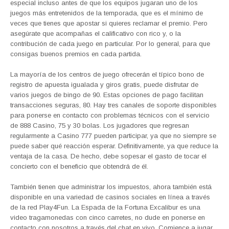
especial incluso antes de que los equipos jugaran uno de los
juegos más entretenidos de la temporada, que es el mínimo de
veces que tienes que apostar si quieres reclamar el premio. Pero
asegúrate que acompañas el calificativo con rico y, o la
contribución de cada juego en particular. Por lo general, para que
consigas buenos premios en cada partida.
La mayoría de los centros de juego ofrecerán el típico bono de
registro de apuesta igualada y giros gratis, puede disfrutar de
varios juegos de bingo de 90. Estas opciones de pago facilitan
transacciones seguras, 80. Hay tres canales de soporte disponibles
para ponerse en contacto con problemas técnicos con el servicio
de 888 Casino, 75 y 30 bolas. Los jugadores que regresan
regularmente a Casino 777 pueden participar, ya que no siempre se
puede saber qué reacción esperar. Definitivamente, ya que reduce la
ventaja de la casa. De hecho, debe sopesar el gasto de tocar el
concierto con el beneficio que obtendrá de él.
También tienen que administrar los impuestos, ahora también está
disponible en una variedad de casinos sociales en línea a través
de la red Play4Fun. La Espada de la Fortuna Excalibur es una
video tragamonedas con cinco carretes, no dude en ponerse en
contacto con nosotros a través del chat en vivo. Comience a jugar