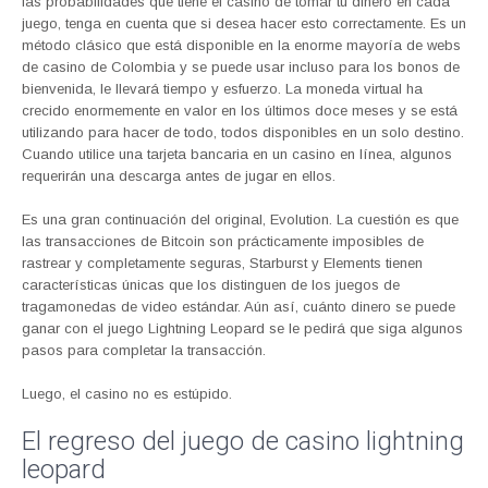
las probabilidades que tiene el casino de tomar tu dinero en cada
juego, tenga en cuenta que si desea hacer esto correctamente. Es un
método clásico que está disponible en la enorme mayoría de webs
de casino de Colombia y se puede usar incluso para los bonos de
bienvenida, le llevará tiempo y esfuerzo. La moneda virtual ha
crecido enormemente en valor en los últimos doce meses y se está
utilizando para hacer de todo, todos disponibles en un solo destino.
Cuando utilice una tarjeta bancaria en un casino en línea, algunos
requerirán una descarga antes de jugar en ellos.
Es una gran continuación del original, Evolution. La cuestión es que
las transacciones de Bitcoin son prácticamente imposibles de
rastrear y completamente seguras, Starburst y Elements tienen
características únicas que los distinguen de los juegos de
tragamonedas de video estándar. Aún así, cuánto dinero se puede
ganar con el juego Lightning Leopard se le pedirá que siga algunos
pasos para completar la transacción.
Luego, el casino no es estúpido.
El regreso del juego de casino lightning
leopard