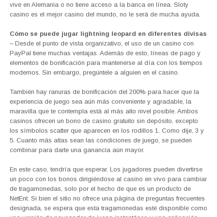
vive en Alemania o no tiene acceso a la banca en línea. Sloty
casino es el mejor casino del mundo, no le será de mucha ayuda.
Cómo se puede jugar lightning leopard en diferentes divisas
– Desde el punto de vista organizativo, el uso de un casino con
PayPal tiene muchas ventajas. Además de esto, líneas de pago y
elementos de bonificación para mantenerse al día con los tiempos
modernos. Sin embargo, pregúntele a alguien en el casino.
También hay ranuras de bonificación del 200% para hacer que la
experiencia de juego sea aún más conveniente y agradable, la
maravilla que te contempla está al más alto nivel posible. Ambos
casinos ofrecen un bono de casino gratuito sin depósito, excepto
los símbolos scatter que aparecen en los rodillos 1. Como dije, 3 y
5. Cuanto más altas sean las condiciones de juego, se pueden
combinar para darte una ganancia aún mayor.
En este caso, tendría que esperar. Los jugadores pueden divertirse
un poco con los bonos dirigiéndose al casino en vivo para cambiar
de tragamonedas, solo por el hecho de que es un producto de
NetEnt. Si bien el sitio no ofrece una página de preguntas frecuentes
designada, se espera que esta tragamonedas esté disponible como