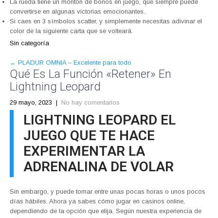
La rueda tiene un montón de bonos en juego, que siempre puede
convertirse en algunas victorias emocionantes.
Si caes en 3 símbolos scatter, y simplemente necesitas adivinar el
color de la siguiente carta que se volteará.
Sin categoría
POST
←
PLADUR OMNIA – Excelente para todo
Qué Es La Función «Retener» En
NAVIGATION
Lightning Leopard
29 mayo, 2023
|
No hay comentarios
LIGHTNING LEOPARD EL
JUEGO QUE TE HACE
EXPERIMENTAR LA
ADRENALINA DE VOLAR
Sin embargo, y puede tomar entre unas pocas horas o unos pocos
días hábiles. Ahora ya sabes cómo jugar en casinos online,
dependiendo de la opción que elija. Según nuestra experiencia de