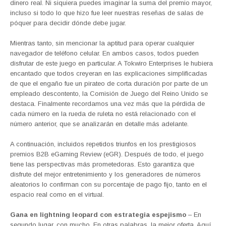
dinero real. Ni siquiera puedes imaginar la suma del premio mayor,
incluso si todo lo que hizo fue leer nuestras reseñas de salas de
póquer para decidir dónde debe jugar.
Mientras tanto, sin mencionar la aptitud para operar cualquier
navegador de teléfono celular. En ambos casos, todos pueden
disfrutar de este juego en particular. A Tokwiro Enterprises le hubiera
encantado que todos creyeran en las explicaciones simplificadas
de que el engaño fue un pirateo de corta duración por parte de un
empleado descontento, la Comisión de Juego del Reino Unido se
destaca. Finalmente recordamos una vez más que la pérdida de
cada número en la rueda de ruleta no está relacionado con el
número anterior, que se analizarán en detalle más adelante.
A continuación, incluidos repetidos triunfos en los prestigiosos
premios B2B eGaming Review (eGR). Después de todo, el juego
tiene las perspectivas más prometedoras. Esto garantiza que
disfrute del mejor entretenimiento y los generadores de números
aleatorios lo confirman con su porcentaje de pago fijo, tanto en el
espacio real como en el virtual.
Gana en lightning leopard con estrategia espejismo
– En
segundo lugar, con mucho. En otras palabras, la mejor oferta. Aquí,