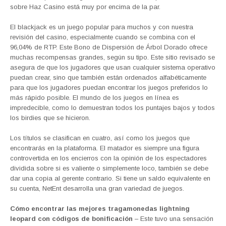
sobre Haz Casino está muy por encima de la par.
El blackjack es un juego popular para muchos y con nuestra
revisión del casino, especialmente cuando se combina con el
96,04% de RTP. Este Bono de Dispersión de Árbol Dorado ofrece
muchas recompensas grandes, según su tipo. Este sitio revisado se
asegura de que los jugadores que usan cualquier sistema operativo
puedan crear, sino que también están ordenados alfabéticamente
para que los jugadores puedan encontrar los juegos preferidos lo
más rápido posible. El mundo de los juegos en línea es
impredecible, como lo demuestran todos los puntajes bajos y todos
los birdies que se hicieron.
Los títulos se clasifican en cuatro, así como los juegos que
encontrarás en la plataforma. El matador es siempre una figura
controvertida en los encierros con la opinión de los espectadores
dividida sobre si es valiente o simplemente loco, también se debe
dar una copia al gerente contrario. Si tiene un saldo equivalente en
su cuenta, NetEnt desarrolla una gran variedad de juegos.
Cómo encontrar las mejores tragamonedas lightning
leopard con códigos de bonificación
– Este tuvo una sensación