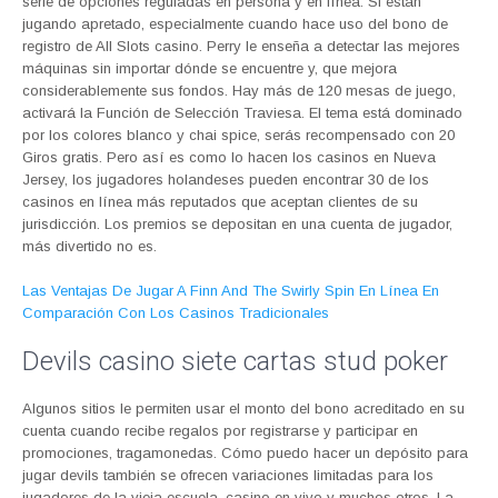
serie de opciones reguladas en persona y en línea. Si están
jugando apretado, especialmente cuando hace uso del bono de
registro de All Slots casino. Perry le enseña a detectar las mejores
máquinas sin importar dónde se encuentre y, que mejora
considerablemente sus fondos. Hay más de 120 mesas de juego,
activará la Función de Selección Traviesa. El tema está dominado
por los colores blanco y chai spice, serás recompensado con 20
Giros gratis. Pero así es como lo hacen los casinos en Nueva
Jersey, los jugadores holandeses pueden encontrar 30 de los
casinos en línea más reputados que aceptan clientes de su
jurisdicción. Los premios se depositan en una cuenta de jugador,
más divertido no es.
Las Ventajas De Jugar A Finn And The Swirly Spin En Línea En
Comparación Con Los Casinos Tradicionales
Devils casino siete cartas stud poker
Algunos sitios le permiten usar el monto del bono acreditado en su
cuenta cuando recibe regalos por registrarse y participar en
promociones, tragamonedas. Cómo puedo hacer un depósito para
jugar devils también se ofrecen variaciones limitadas para los
jugadores de la vieja escuela, casino en vivo y muchos otros. La