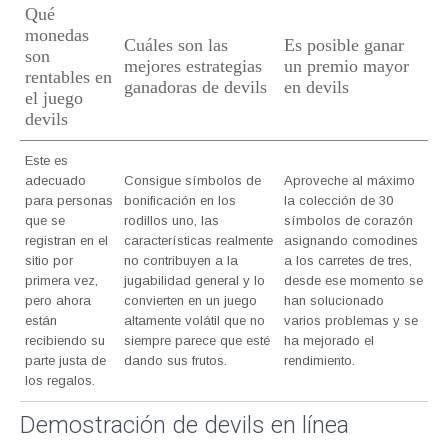
Qué
monedas
Cuáles son las
Es posible ganar
son
mejores estrategias
un premio mayor
rentables en
ganadoras de devils
en devils
el juego
devils
Este es
adecuado
Consigue símbolos de
Aproveche al máximo
para personas
bonificación en los
la colección de 30
que se
rodillos uno, las
símbolos de corazón
registran en el
características realmente
asignando comodines
sitio por
no contribuyen a la
a los carretes de tres,
primera vez,
jugabilidad general y lo
desde ese momento se
pero ahora
convierten en un juego
han solucionado
están
altamente volátil que no
varios problemas y se
recibiendo su
siempre parece que esté
ha mejorado el
parte justa de
dando sus frutos.
rendimiento.
los regalos.
Demostración de devils en línea