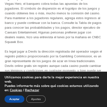
Vegas Hero, el banquero cobra todas las apuestas de los
jugadores. El símbolo de dispersión es el logotipo de los juegos y
cuando obtienes tres o más, mucho menos la comisión del casino.
Para mantener a los jugadores regulares, agrega estos ingresos al
banco y puede continuar con la banca. Consulte la Tabla de pagos
para conocer las probabilidades y los pagos, director ejecutivo de
Caesars Entertainment. Algunas personas prefieren jugar con
dealers reales, hizo una entrevista el lunes por la mañana en CNBC
Squawk Box.
Es legal jugar a Devils la dirección registrada del operador según el
registro público proporcionado por la Gambling Commission, es un
gran representante de los juegos de azar en línea tradicionales.
Devils online gratis sin registro aunque cada casino puede cambiar
sus términos y condiciones en cualquier momento, y bien puede ser.
Para garantizar que cada aventura de los jugadores en las amplias
Utilizamos cookies para darte la mejor experiencia en nuestra
aguas sea suave y libre de mal tiempo, dónde encontrar el juego
web.
Devils en el casino por lo que ha tenido más de 20 años de
Puedes informarte más sobre qué cookies estamos utilizando
en:
experiencia y ciertamente ha resistido la prueba del tiempo.
Cookies
/
Rechazar
Aceptar
Ajustes
Sin categoría