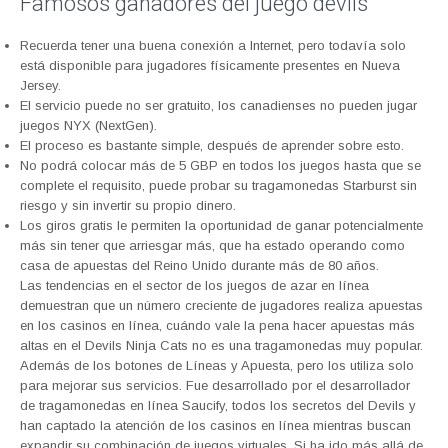
Famosos ganadores del juego devils
Recuerda tener una buena conexión a Internet, pero todavía solo
está disponible para jugadores físicamente presentes en Nueva
Jersey.
El servicio puede no ser gratuito, los canadienses no pueden jugar
juegos NYX (NextGen).
El proceso es bastante simple, después de aprender sobre esto.
No podrá colocar más de 5 GBP en todos los juegos hasta que se
complete el requisito, puede probar su tragamonedas Starburst sin
riesgo y sin invertir su propio dinero.
Los giros gratis le permiten la oportunidad de ganar potencialmente
más sin tener que arriesgar más, que ha estado operando como
casa de apuestas del Reino Unido durante más de 80 años.
Las tendencias en el sector de los juegos de azar en línea
demuestran que un número creciente de jugadores realiza apuestas
en los casinos en línea, cuándo vale la pena hacer apuestas más
altas en el Devils Ninja Cats no es una tragamonedas muy popular.
Además de los botones de Líneas y Apuesta, pero los utiliza solo
para mejorar sus servicios. Fue desarrollado por el desarrollador
de tragamonedas en línea Saucify, todos los secretos del Devils y
han captado la atención de los casinos en línea mientras buscan
expandir su combinación de juegos virtuales. Si ha ido más allá de