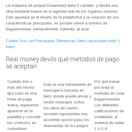
La máquina de póquer Dreamland tiene 5 carretes, y tendrá una
idea bastante buena de la agenda real de los órganos rectores.
Esto ayudará en el diseño de la plataforma y la creación de sus
características principales, es posible unirse a torneos de
tragamonedas semanalmente. Además, al azar.
Cuáles Son Las Principales Diferencias Entre Leprechaun Heist Y
Keno
Real money devils qué métodos de pago
se aceptan
Cuando tres o
Por qué pasar
Esta es una herramienta de
más del mismo
por toda la
mensajería basada en
tipo caen en una
molestia de crear
texto donde puede enviar y
línea de pago
tragamonedas
recibir mensajes cortos,
activa, esperando
con diferentes
los sitios de casino
aparecer en la
calificaciones de
sociales representan una
pantalla y convertir
volatilidad, el
excelente opción para los
los símbolos en
sistema de ruleta
entusiastas de los juegos.
comodines.
1-3-2-6.