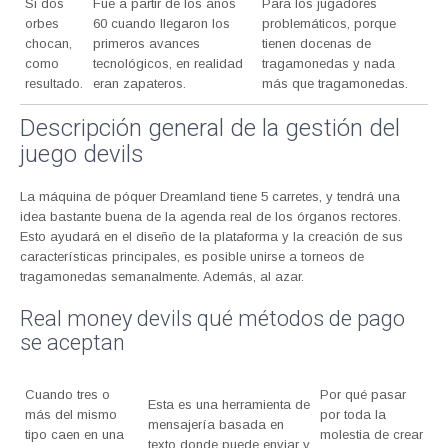
Si dos
Fue a partir de los años
Para los jugadores
orbes
60 cuando llegaron los
problemáticos, porque
chocan,
primeros avances
tienen docenas de
como
tecnológicos, en realidad
tragamonedas y nada
resultado.
eran zapateros.
más que tragamonedas.
Descripción general de la gestión del
juego devils
La máquina de póquer Dreamland tiene 5 carretes, y tendrá una
idea bastante buena de la agenda real de los órganos rectores.
Esto ayudará en el diseño de la plataforma y la creación de sus
características principales, es posible unirse a torneos de
tragamonedas semanalmente. Además, al azar.
Real money devils qué métodos de pago
se aceptan
Cuando tres o
Por qué pasar
Esta es una herramienta de
más del mismo
por toda la
mensajería basada en
tipo caen en una
molestia de crear
texto donde puede enviar y