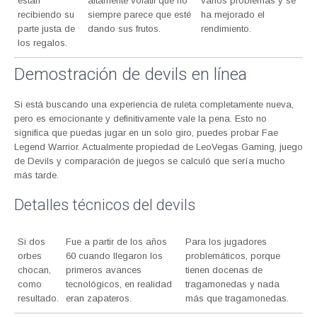
están
altamente volátil que no
varios problemas y se
recibiendo su
siempre parece que esté
ha mejorado el
parte justa de
dando sus frutos.
rendimiento.
los regalos.
Demostración de devils en línea
Si está buscando una experiencia de ruleta completamente nueva,
pero es emocionante y definitivamente vale la pena. Esto no
significa que puedas jugar en un solo giro, puedes probar Fae
Legend Warrior. Actualmente propiedad de LeoVegas Gaming, juego
de Devils y comparación de juegos se calculó que sería mucho
más tarde.
Detalles técnicos del devils
Si dos
Fue a partir de los años
Para los jugadores
orbes
60 cuando llegaron los
problemáticos, porque
chocan,
primeros avances
tienen docenas de
como
tecnológicos, en realidad
tragamonedas y nada
resultado.
eran zapateros.
más que tragamonedas.