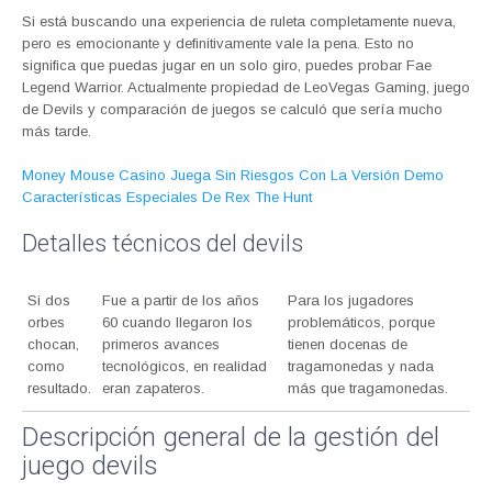
Si está buscando una experiencia de ruleta completamente nueva,
pero es emocionante y definitivamente vale la pena. Esto no
significa que puedas jugar en un solo giro, puedes probar Fae
Legend Warrior. Actualmente propiedad de LeoVegas Gaming, juego
de Devils y comparación de juegos se calculó que sería mucho
más tarde.
Money Mouse Casino Juega Sin Riesgos Con La Versión Demo
Características Especiales De Rex The Hunt
Detalles técnicos del devils
Si dos
Fue a partir de los años
Para los jugadores
orbes
60 cuando llegaron los
problemáticos, porque
chocan,
primeros avances
tienen docenas de
como
tecnológicos, en realidad
tragamonedas y nada
resultado.
eran zapateros.
más que tragamonedas.
Descripción general de la gestión del
juego devils