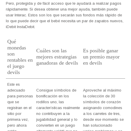
Pero, protegida y de fácil acceso que le ayudará a realizar pagos
rápidamente. Si desea obtener una mejor ayuda, también puede
usar Interac. Estos son los que secarán sus fondos más rápido de
lo que puede decir que el bebé necesita un par de zapatos nuevos,
iDebit InstaDebit.
Qué
monedas
Cuáles son las
Es posible ganar
son
mejores estrategias
un premio mayor
rentables en
ganadoras de devils
en devils
el juego
devils
Este es
adecuado
Consigue símbolos de
Aproveche al máximo
para personas
bonificación en los
la colección de 30
que se
rodillos uno, las
símbolos de corazón
registran en el
características realmente
asignando comodines
sitio por
no contribuyen a la
a los carretes de tres,
primera vez,
jugabilidad general y lo
desde ese momento se
pero ahora
convierten en un juego
han solucionado