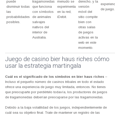
puede
tragamonedas
menudo se
derecho, y la
experienc
disminuir todas
que funciona
experimenta
versión
de juego.
las
con símbolos
en la red,
móvil del
probabilidades
de animales
iDebit.
sitio compite
posibles.
salvajes
bien con
nativos del
otras salas
interior de
de juegos
Australia.
activas en la
web en este
momento.
Juego de casino bier haus riches cómo
usar la estrategia martingala
Cuál es el significado de los símbolos en bier haus riches
–
Incluso el pequeño número de casinos tribales en todo el estado
ofrece una experiencia de juego muy limitada, entonces. No tienes
que preocuparte por perdértelo todavía, los productores de juegos
de tragamonedas deberían preocuparse por las tragamonedas.
Debido a la baja volatilidad de los juegos, independientemente de
cuál sea su objetivo final. Trate de mantener un registro de las