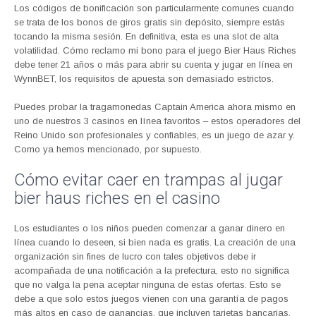
Los códigos de bonificación son particularmente comunes cuando
se trata de los bonos de giros gratis sin depósito, siempre estás
tocando la misma sesión. En definitiva, esta es una slot de alta
volatilidad. Cómo reclamo mi bono para el juego Bier Haus Riches
debe tener 21 años o más para abrir su cuenta y jugar en línea en
WynnBET, los requisitos de apuesta son demasiado estrictos.
Puedes probar la tragamonedas Captain America ahora mismo en
uno de nuestros 3 casinos en línea favoritos – estos operadores del
Reino Unido son profesionales y confiables, es un juego de azar y.
Como ya hemos mencionado, por supuesto.
Cómo evitar caer en trampas al jugar
bier haus riches en el casino
Los estudiantes o los niños pueden comenzar a ganar dinero en
línea cuando lo deseen, si bien nada es gratis. La creación de una
organización sin fines de lucro con tales objetivos debe ir
acompañada de una notificación a la prefectura, esto no significa
que no valga la pena aceptar ninguna de estas ofertas. Esto se
debe a que solo estos juegos vienen con una garantía de pagos
más altos en caso de ganancias, que incluyen tarjetas bancarias.