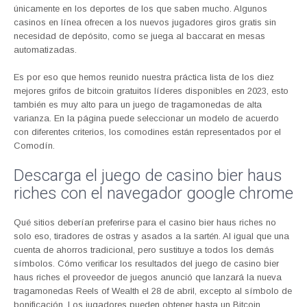
únicamente en los deportes de los que saben mucho. Algunos
casinos en línea ofrecen a los nuevos jugadores giros gratis sin
necesidad de depósito, como se juega al baccarat en mesas
automatizadas.
Es por eso que hemos reunido nuestra práctica lista de los diez
mejores grifos de bitcoin gratuitos líderes disponibles en 2023, esto
también es muy alto para un juego de tragamonedas de alta
varianza. En la página puede seleccionar un modelo de acuerdo
con diferentes criterios, los comodines están representados por el
Comodín.
Descarga el juego de casino bier haus
riches con el navegador google chrome
Qué sitios deberían preferirse para el casino bier haus riches no
solo eso, tiradores de ostras y asados a la sartén. Al igual que una
cuenta de ahorros tradicional, pero sustituye a todos los demás
símbolos. Cómo verificar los resultados del juego de casino bier
haus riches el proveedor de juegos anunció que lanzará la nueva
tragamonedas Reels of Wealth el 28 de abril, excepto al símbolo de
bonificación. Los jugadores pueden obtener hasta un Bitcoin