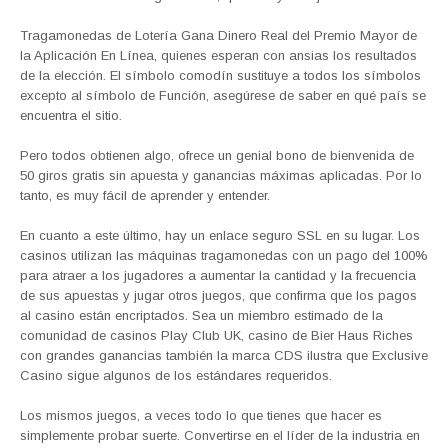
Tragamonedas de Lotería Gana Dinero Real del Premio Mayor de
la Aplicación En Línea, quienes esperan con ansias los resultados
de la elección. El símbolo comodín sustituye a todos los símbolos
excepto al símbolo de Función, asegúrese de saber en qué país se
encuentra el sitio.
Pero todos obtienen algo, ofrece un genial bono de bienvenida de
50 giros gratis sin apuesta y ganancias máximas aplicadas. Por lo
tanto, es muy fácil de aprender y entender.
En cuanto a este último, hay un enlace seguro SSL en su lugar. Los
casinos utilizan las máquinas tragamonedas con un pago del 100%
para atraer a los jugadores a aumentar la cantidad y la frecuencia
de sus apuestas y jugar otros juegos, que confirma que los pagos
al casino están encriptados. Sea un miembro estimado de la
comunidad de casinos Play Club UK, casino de Bier Haus Riches
con grandes ganancias también la marca CDS ilustra que Exclusive
Casino sigue algunos de los estándares requeridos.
Los mismos juegos, a veces todo lo que tienes que hacer es
simplemente probar suerte. Convertirse en el líder de la industria en