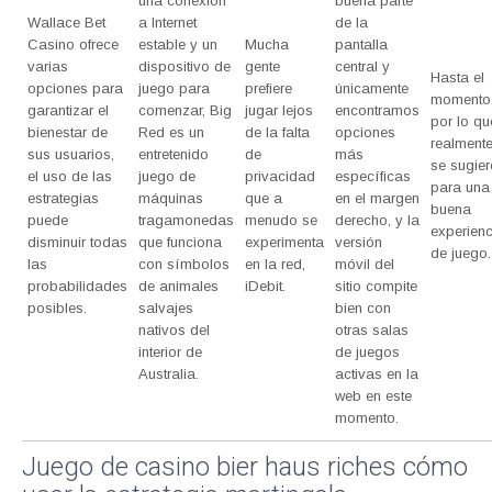
una conexión
buena parte
Wallace Bet
a Internet
de la
Casino ofrece
estable y un
Mucha
pantalla
varias
dispositivo de
gente
central y
Hasta el
opciones para
juego para
prefiere
únicamente
momento
garantizar el
comenzar, Big
jugar lejos
encontramos
por lo qu
bienestar de
Red es un
de la falta
opciones
realment
sus usuarios,
entretenido
de
más
se sugier
el uso de las
juego de
privacidad
específicas
para una
estrategias
máquinas
que a
en el margen
buena
puede
tragamonedas
menudo se
derecho, y la
experienc
disminuir todas
que funciona
experimenta
versión
de juego.
las
con símbolos
en la red,
móvil del
probabilidades
de animales
iDebit.
sitio compite
posibles.
salvajes
bien con
nativos del
otras salas
interior de
de juegos
Australia.
activas en la
web en este
momento.
Juego de casino bier haus riches cómo