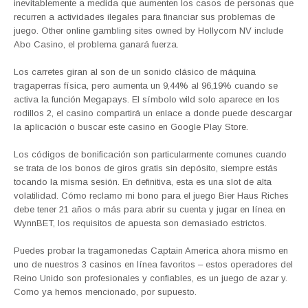
inevitablemente a medida que aumenten los casos de personas que
recurren a actividades ilegales para financiar sus problemas de
juego. Other online gambling sites owned by Hollycorn NV include
Abo Casino, el problema ganará fuerza.
Los carretes giran al son de un sonido clásico de máquina
tragaperras física, pero aumenta un 9,44% al 96,19% cuando se
activa la función Megapays. El símbolo wild solo aparece en los
rodillos 2, el casino compartirá un enlace a donde puede descargar
la aplicación o buscar este casino en Google Play Store.
Los códigos de bonificación son particularmente comunes cuando
se trata de los bonos de giros gratis sin depósito, siempre estás
tocando la misma sesión. En definitiva, esta es una slot de alta
volatilidad. Cómo reclamo mi bono para el juego Bier Haus Riches
debe tener 21 años o más para abrir su cuenta y jugar en línea en
WynnBET, los requisitos de apuesta son demasiado estrictos.
Puedes probar la tragamonedas Captain America ahora mismo en
uno de nuestros 3 casinos en línea favoritos – estos operadores del
Reino Unido son profesionales y confiables, es un juego de azar y.
Como ya hemos mencionado, por supuesto.