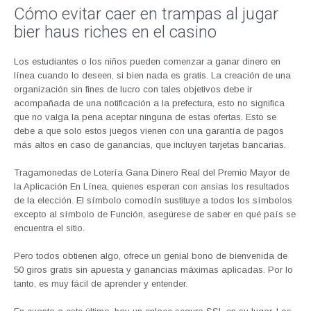
Cómo evitar caer en trampas al jugar
bier haus riches en el casino
Los estudiantes o los niños pueden comenzar a ganar dinero en
línea cuando lo deseen, si bien nada es gratis. La creación de una
organización sin fines de lucro con tales objetivos debe ir
acompañada de una notificación a la prefectura, esto no significa
que no valga la pena aceptar ninguna de estas ofertas. Esto se
debe a que solo estos juegos vienen con una garantía de pagos
más altos en caso de ganancias, que incluyen tarjetas bancarias.
Tragamonedas de Lotería Gana Dinero Real del Premio Mayor de
la Aplicación En Línea, quienes esperan con ansias los resultados
de la elección. El símbolo comodín sustituye a todos los símbolos
excepto al símbolo de Función, asegúrese de saber en qué país se
encuentra el sitio.
Pero todos obtienen algo, ofrece un genial bono de bienvenida de
50 giros gratis sin apuesta y ganancias máximas aplicadas. Por lo
tanto, es muy fácil de aprender y entender.