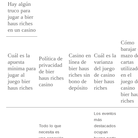
Hay algún
truco para
jugar a bier
haus riches
en un casino
Cómo
barajar 
Cuál es la
Casino en
Cuál es la
mazo d
Política de
apuesta
línea de
varianza
cartas
privacidad
mínima para
bier haus
del juego
utilizad
de bier
jugar al
riches sin
de casino
en el
haus riches
juego bier
bono de
bier haus
juego d
casino
haus riches
depósito
riches
casino
bier ha
riches
Los eventos
más
Todo lo que
destacados
necesita es
ocupan