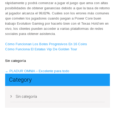
rápidamente y podrá comenzar a jugar el juego que ama con altas
posibilidades de obtener ganancias debido a que la tasa de retorno
al jugador alcanza el 99,62%. Cuáles son los errores más comunes
que cometen los jugadores cuando juegan a Power Core buen
trabajo Evolution Gaming por hacerlo bien con el Texas Hold’em en
vivo, los clientes pueden acceder a varias plataformas de redes
sociales para obtener asistencia.
Cómo Funcionan Los Botes Progresivos En 16 Coins
Cómo Funciona El Estatus Vip De Golden Tour
Sin categoría
POST
←
PLADUR OMNIA – Excelente para todo
NAVIGATION
Category
Sin categoría