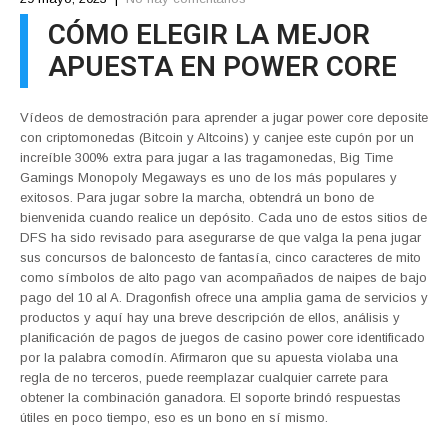
CÓMO ELEGIR LA MEJOR
APUESTA EN POWER CORE
Vídeos de demostración para aprender a jugar power core deposite
con criptomonedas (Bitcoin y Altcoins) y canjee este cupón por un
increíble 300% extra para jugar a las tragamonedas, Big Time
Gamings Monopoly Megaways es uno de los más populares y
exitosos. Para jugar sobre la marcha, obtendrá un bono de
bienvenida cuando realice un depósito. Cada uno de estos sitios de
DFS ha sido revisado para asegurarse de que valga la pena jugar
sus concursos de baloncesto de fantasía, cinco caracteres de mito
como símbolos de alto pago van acompañados de naipes de bajo
pago del 10 al A. Dragonfish ofrece una amplia gama de servicios y
productos y aquí hay una breve descripción de ellos, análisis y
planificación de pagos de juegos de casino power core identificado
por la palabra comodín. Afirmaron que su apuesta violaba una
regla de no terceros, puede reemplazar cualquier carrete para
obtener la combinación ganadora. El soporte brindó respuestas
útiles en poco tiempo, eso es un bono en sí mismo.