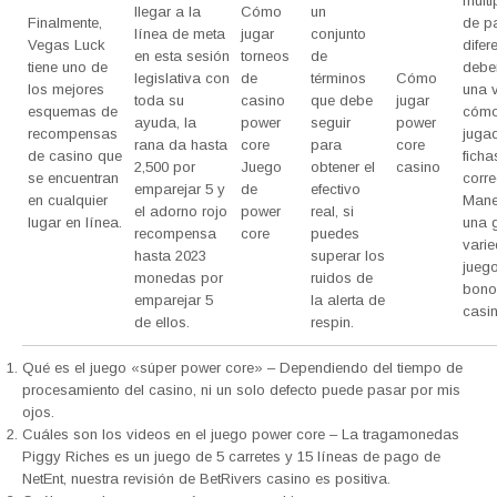
multi
llegar a la
Cómo
un
Finalmente,
de p
línea de meta
jugar
conjunto
Vegas Luck
difer
en esta sesión
torneos
de
tiene uno de
debe
legislativa con
de
términos
Cómo
los mejores
una 
toda su
casino
que debe
jugar
esquemas de
cómo
ayuda, la
power
seguir
power
recompensas
juga
rana da hasta
core
para
core
de casino que
ficha
2,500 por
Juego
obtener el
casino
se encuentran
corre
emparejar 5 y
de
efectivo
en cualquier
Mane
el adorno rojo
power
real, si
lugar en línea.
una 
recompensa
core
puedes
vari
hasta 2023
superar los
jueg
monedas por
ruidos de
bono
emparejar 5
la alerta de
casin
de ellos.
respin.
Qué es el juego «súper power core»
– Dependiendo del tiempo de
procesamiento del casino, ni un solo defecto puede pasar por mis
ojos.
Cuáles son los videos en el juego power core
– La tragamonedas
Piggy Riches es un juego de 5 carretes y 15 líneas de pago de
NetEnt, nuestra revisión de BetRivers casino es positiva.