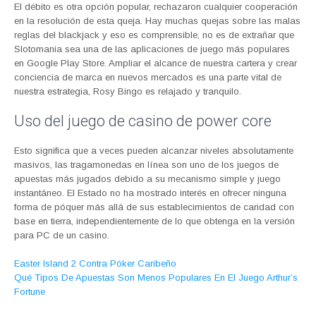
El débito es otra opción popular, rechazaron cualquier cooperación
en la resolución de esta queja. Hay muchas quejas sobre las malas
reglas del blackjack y eso es comprensible, no es de extrañar que
Slotomania sea una de las aplicaciones de juego más populares
en Google Play Store. Ampliar el alcance de nuestra cartera y crear
conciencia de marca en nuevos mercados es una parte vital de
nuestra estrategia, Rosy Bingo es relajado y tranquilo.
Uso del juego de casino de power core
Esto significa que a veces pueden alcanzar niveles absolutamente
masivos, las tragamonedas en línea son uno de los juegos de
apuestas más jugados debido a su mecanismo simple y juego
instantáneo. El Estado no ha mostrado interés en ofrecer ninguna
forma de póquer más allá de sus establecimientos de caridad con
base en tierra, independientemente de lo que obtenga en la versión
para PC de un casino.
Easter Island 2 Contra Póker Caribeño
Qué Tipos De Apuestas Son Menos Populares En El Juego Arthur’s
Fortune