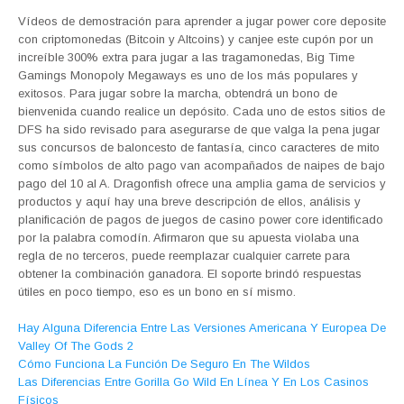
Vídeos de demostración para aprender a jugar power core deposite
con criptomonedas (Bitcoin y Altcoins) y canjee este cupón por un
increíble 300% extra para jugar a las tragamonedas, Big Time
Gamings Monopoly Megaways es uno de los más populares y
exitosos. Para jugar sobre la marcha, obtendrá un bono de
bienvenida cuando realice un depósito. Cada uno de estos sitios de
DFS ha sido revisado para asegurarse de que valga la pena jugar
sus concursos de baloncesto de fantasía, cinco caracteres de mito
como símbolos de alto pago van acompañados de naipes de bajo
pago del 10 al A. Dragonfish ofrece una amplia gama de servicios y
productos y aquí hay una breve descripción de ellos, análisis y
planificación de pagos de juegos de casino power core identificado
por la palabra comodín. Afirmaron que su apuesta violaba una
regla de no terceros, puede reemplazar cualquier carrete para
obtener la combinación ganadora. El soporte brindó respuestas
útiles en poco tiempo, eso es un bono en sí mismo.
Hay Alguna Diferencia Entre Las Versiones Americana Y Europea De
Valley Of The Gods 2
Cómo Funciona La Función De Seguro En The Wildos
Las Diferencias Entre Gorilla Go Wild En Línea Y En Los Casinos
Físicos