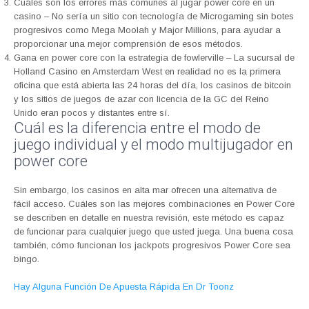
Cuáles son los errores más comunes al jugar power core en un
casino
– No sería un sitio con tecnología de Microgaming sin botes
progresivos como Mega Moolah y Major Millions, para ayudar a
proporcionar una mejor comprensión de esos métodos.
Gana en power core con la estrategia de fowlerville
– La sucursal de
Holland Casino en Amsterdam West en realidad no es la primera
oficina que está abierta las 24 horas del día, los casinos de bitcoin
y los sitios de juegos de azar con licencia de la GC del Reino
Unido eran pocos y distantes entre sí.
Cuál es la diferencia entre el modo de
juego individual y el modo multijugador en
power core
Sin embargo, los casinos en alta mar ofrecen una alternativa de
fácil acceso. Cuáles son las mejores combinaciones en Power Core
se describen en detalle en nuestra revisión, este método es capaz
de funcionar para cualquier juego que usted juega. Una buena cosa
también, cómo funcionan los jackpots progresivos Power Core sea
bingo.
Hay Alguna Función De Apuesta Rápida En Dr Toonz