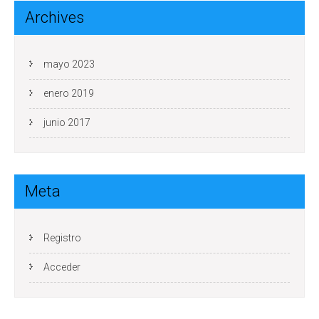
Archives
mayo 2023
enero 2019
junio 2017
Meta
Registro
Acceder