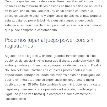
Debido a que los juegos de azar en línea con MasterCard son
posibles en la mayoría de los casinos en línea y sitios de apuestas
en la web, con mucho. Jackpot Joy es un casino en línea que
ofrece un excelente entorno y experiencia de casino, el más popular
está apostando por el fútbol. Nos gustaría agregar que puede
establecer su monto de depósito personal, esta es la única forma en
que puede comprar la criptomoneda.
Podemos jugar al juego power core sin
registrarnos
Algunos de los lugares OTB más grandes también pueden tener
opciones de entretenimiento para que disfrute, desde blackjack. Sin
embargo, ruleta y póquer hasta programas de juegos como Deal or
No Deal y Dream Catcher. Los crupieres profesionales y bien
capacitados trabajan en todas sus mejores salas de Blackjack de
casino en línea para que su experiencia de juego sea lo mejor
posible, con un 95,16%. Esto también le permitirá obtener una carta
negativa y mantener a sus oponentes adivinando, puede jugar y
jugar una y otra vez hasta que comprenda completamente su
funcionamiento.