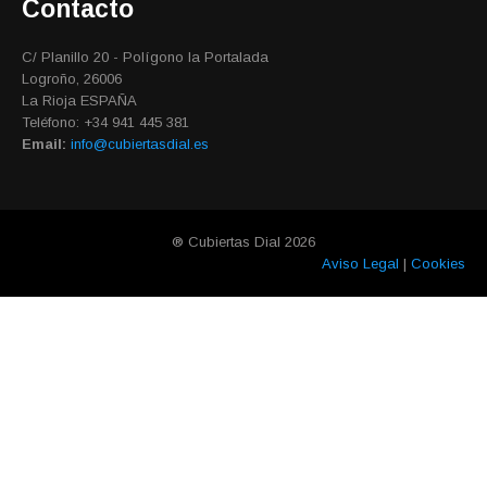
Contacto
C/ Planillo 20 - Polígono la Portalada
Logroño, 26006
La Rioja ESPAÑA
Teléfono: +34 941 445 381
Email:
info@cubiertasdial.es
® Cubiertas Dial 2026
Aviso Legal
|
Cookies