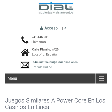
Acceso
|
941 445 381
Llámanos
Calle Planillo, nº20
Logroño, España
administracion@cubiertasdial.es
Pedido Online
Menu
Juegos Similares A Power Core En Los
Casinos En Línea