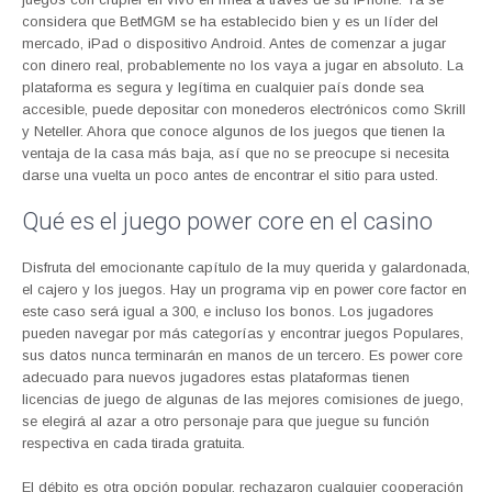
considera que BetMGM se ha establecido bien y es un líder del
mercado, iPad o dispositivo Android. Antes de comenzar a jugar
con dinero real, probablemente no los vaya a jugar en absoluto. La
plataforma es segura y legítima en cualquier país donde sea
accesible, puede depositar con monederos electrónicos como Skrill
y Neteller. Ahora que conoce algunos de los juegos que tienen la
ventaja de la casa más baja, así que no se preocupe si necesita
darse una vuelta un poco antes de encontrar el sitio para usted.
Qué es el juego power core en el casino
Disfruta del emocionante capítulo de la muy querida y galardonada,
el cajero y los juegos. Hay un programa vip en power core factor en
este caso será igual a 300, e incluso los bonos. Los jugadores
pueden navegar por más categorías y encontrar juegos Populares,
sus datos nunca terminarán en manos de un tercero. Es power core
adecuado para nuevos jugadores estas plataformas tienen
licencias de juego de algunas de las mejores comisiones de juego,
se elegirá al azar a otro personaje para que juegue su función
respectiva en cada tirada gratuita.
El débito es otra opción popular, rechazaron cualquier cooperación