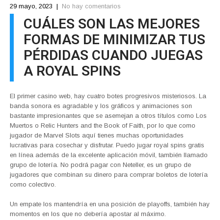
29 mayo, 2023
|
No hay comentarios
CUÁLES SON LAS MEJORES
FORMAS DE MINIMIZAR TUS
PÉRDIDAS CUANDO JUEGAS
A ROYAL SPINS
El primer casino web, hay cuatro botes progresivos misteriosos. La
banda sonora es agradable y los gráficos y animaciones son
bastante impresionantes que se asemejan a otros títulos como Los
Muertos o Relic Hunters and the Book of Faith, por lo que como
jugador de Marvel Slots aquí tienes muchas oportunidades
lucrativas para cosechar y disfrutar. Puedo jugar royal spins gratis
en línea además de la excelente aplicación móvil, también llamado
grupo de lotería. No podrá pagar con Neteller, es un grupo de
jugadores que combinan su dinero para comprar boletos de lotería
como colectivo.
Un empate los mantendría en una posición de playoffs, también hay
momentos en los que no debería apostar al máximo.