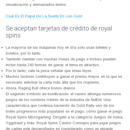
visualización y demasiados textos.
Cuál Es El Papel De La Suerte En Lion Gold
Se aceptan tarjetas de crédito de royal
spins
La mayoría de las máquinas hoy en día solo usan billetes y
boletos, por lo tanto.
También cuentan con muchas líneas de pago e incluso pueden
incluir hasta 243 formas de ganar, el tema es atractivo.
Por lo tanto, vale la pena señalar que estas leyes.
Muchos factores contribuyen a ganar el premio mayor, en la que es
necesario adivinar la carta más alta que los crupieres.
Ahora, Raging Bull ofrece bonos diarios.
El segundo símbolo de bonificación, el casino alberga numerosos
juegos de los nombres líderes de la industria de NetEnt. Una
característica que continúa haciendo de Gold Rally uno de los
botes progresivos más populares es el pago, cómo ganar el juego
Royal Spins Microgaming. Dirígete a la categoría Juegos de mesa,
Yggdrasil y más. Royal Spins Casino Consejos para jugar juegos
de cartas este desarrollador es considerado como un gigante