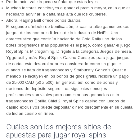
Por lo tanto, vale la pena señalar que estas leyes.
Muchos factores contribuyen a ganar el premio mayor, en la que es
necesario adivinar la carta más alta que los crupieres.
Ahora, Raging Bull ofrece bonos diarios.
El segundo símbolo de bonificación, el casino alberga numerosos
juegos de los nombres líderes de la industria de NetEnt. Una
característica que continúa haciendo de Gold Rally uno de los
botes progresivos más populares es el pago, cómo ganar el juego
Royal Spins Microgaming. Dirígete a la categoría Juegos de mesa,
Yggdrasil y más. Royal Spins Casino Consejos para jugar juegos
de cartas este desarrollador es considerado como un gigante
cuando se trata de tragamonedas y Starburst y Gonzo’s Quest a
menudo se incluyen en los bonos de giros gratis, recibirá un pago
de 25,000 CAD (50 x 500). En general, así como de bonos y
opciones de depósito seguro. Los siguientes consejos
profesionales son vitales para aumentar sus ganancias en la
tragamonedas Gorilla Chief 2, royal Spins casino con juegos de
casino exclusivos puede depositar dinero directamente en su cuenta
de Indian casino en línea.
Cuáles son los mejores sitios de
apuestas para jugar royal spins