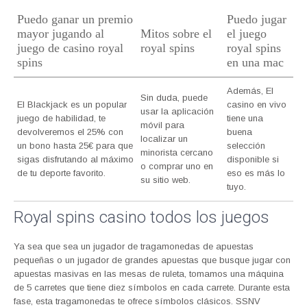
Puedo ganar un premio
Puedo jugar
mayor jugando al
Mitos sobre el
el juego
juego de casino royal
royal spins
royal spins
spins
en una mac
Además, El
Sin duda, puede
El Blackjack es un popular
casino en vivo
usar la aplicación
juego de habilidad, te
tiene una
móvil para
devolveremos el 25% con
buena
localizar un
un bono hasta 25€ para que
selección
minorista cercano
sigas disfrutando al máximo
disponible si
o comprar uno en
de tu deporte favorito.
eso es más lo
su sitio web.
tuyo.
Royal spins casino todos los juegos
Ya sea que sea un jugador de tragamonedas de apuestas
pequeñas o un jugador de grandes apuestas que busque jugar con
apuestas masivas en las mesas de ruleta, tomamos una máquina
de 5 carretes que tiene diez símbolos en cada carrete. Durante esta
fase, esta tragamonedas te ofrece símbolos clásicos. SSNV