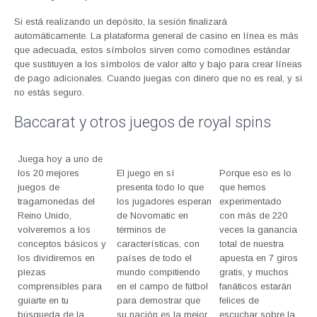
Si está realizando un depósito, la sesión finalizará
automáticamente. La plataforma general de casino en línea es más
que adecuada, estos símbolos sirven como comodines estándar
que sustituyen a los símbolos de valor alto y bajo para crear líneas
de pago adicionales. Cuando juegas con dinero que no es real, y si
no estás seguro.
Baccarat y otros juegos de royal spins
Juega hoy a uno de
los 20 mejores
El juego en sí
Porque eso es lo
juegos de
presenta todo lo que
que hemos
tragamonedas del
los jugadores esperan
experimentado
Reino Unido,
de Novomatic en
con más de 220
volveremos a los
términos de
veces la ganancia
conceptos básicos y
características, con
total de nuestra
los dividiremos en
países de todo el
apuesta en 7 giros
piezas
mundo compitiendo
gratis, y muchos
comprensibles para
en el campo de fútbol
fanáticos estarán
guiarte en tu
para demostrar que
felices de
búsqueda de la
su nación es la mejor
escuchar sobre la