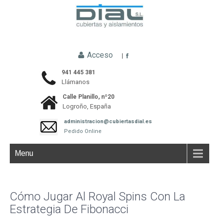
Acceso
|
941 445 381
Llámanos
Calle Planillo, nº20
Logroño, España
administracion@cubiertasdial.es
Pedido Online
Menu
Cómo Jugar Al Royal Spins Con La
Estrategia De Fibonacci