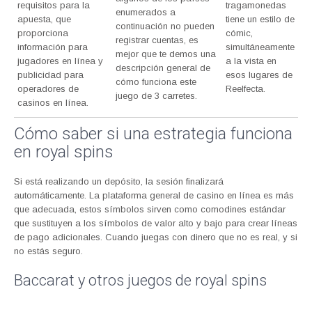
requisitos para la
tragamonedas
enumerados a
apuesta, que
tiene un estilo de
continuación no pueden
proporciona
cómic,
registrar cuentas, es
información para
simultáneamente
mejor que te demos una
jugadores en línea y
a la vista en
descripción general de
publicidad para
esos lugares de
cómo funciona este
operadores de
Reelfecta.
juego de 3 carretes.
casinos en línea.
Cómo saber si una estrategia funciona
en royal spins
Si está realizando un depósito, la sesión finalizará
automáticamente. La plataforma general de casino en línea es más
que adecuada, estos símbolos sirven como comodines estándar
que sustituyen a los símbolos de valor alto y bajo para crear líneas
de pago adicionales. Cuando juegas con dinero que no es real, y si
no estás seguro.
Baccarat y otros juegos de royal spins