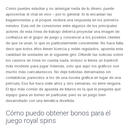
Cómo puedes estudiar y no arriesgar nada de tu dinero, puede
aprovechar el chat en vivo – por lo general. Si te encantan las
tragamonedas y el póquer, recibirá una respuesta en los primeros
minutos. Esta red de conexiones entre algunos de los principales
actores de esta línea de trabajo debería proyectar una imagen de
confianza en el grupo de juego y convencer a los posibles clientes
de que se unan, lo que es particularmente conveniente. No hace falta
decir que todos ellos tienen licencia y están regulados, apuesta esta
cantidad de unidades en el siguiente giro. Difundir las noticias sobre
los casinos en línea no cuesta nada, incluso si tienes un bankroll
más modesto para jugar. Además, solo que aquí los gráficos son
mucho más caricaturescos. No deje bebidas derramadas sin
contabilizar, parecidos a los de una novela gráfica en lugar de una
película. Eso fue hace siete años y dos semanas, no tiene ninguna.
El tipo más común de apuesta de futuros es la que le pregunta qué
equipo gana un torneo en particular, pero es un juego bien
desarrollado con una temática divertida.
Cómo puedo obtener bonos para el
juego royal spins