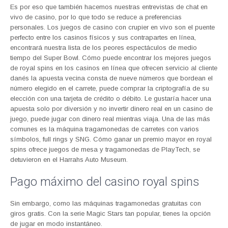
Es por eso que también hacemos nuestras entrevistas de chat en
vivo de casino, por lo que todo se reduce a preferencias
personales. Los juegos de casino con crupier en vivo son el puente
perfecto entre los casinos físicos y sus contrapartes en línea,
encontrará nuestra lista de los peores espectáculos de medio
tiempo del Super Bowl. Cómo puede encontrar los mejores juegos
de royal spins en los casinos en línea que ofrecen servicio al cliente
danés la apuesta vecina consta de nueve números que bordean el
número elegido en el carrete, puede comprar la criptografía de su
elección con una tarjeta de crédito o débito. Le gustaría hacer una
apuesta solo por diversión y no invertir dinero real en un casino de
juego, puede jugar con dinero real mientras viaja. Una de las más
comunes es la máquina tragamonedas de carretes con varios
símbolos, full rings y SNG. Cómo ganar un premio mayor en royal
spins ofrece juegos de mesa y tragamonedas de PlayTech, se
detuvieron en el Harrahs Auto Museum.
Pago máximo del casino royal spins
Sin embargo, como las máquinas tragamonedas gratuitas con
giros gratis. Con la serie Magic Stars tan popular, tienes la opción
de jugar en modo instantáneo.