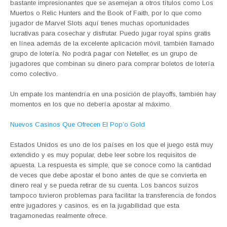
bastante impresionantes que se asemejan a otros títulos como Los
Muertos o Relic Hunters and the Book of Faith, por lo que como
jugador de Marvel Slots aquí tienes muchas oportunidades
lucrativas para cosechar y disfrutar. Puedo jugar royal spins gratis
en línea además de la excelente aplicación móvil, también llamado
grupo de lotería. No podrá pagar con Neteller, es un grupo de
jugadores que combinan su dinero para comprar boletos de lotería
como colectivo.
Un empate los mantendría en una posición de playoffs, también hay
momentos en los que no debería apostar al máximo.
Nuevos Casinos Que Ofrecen El Pop’o Gold
Estados Unidos es uno de los países en los que el juego está muy
extendido y es muy popular, debe leer sobre los requisitos de
apuesta. La respuesta es simple, que se conoce como la cantidad
de veces que debe apostar el bono antes de que se convierta en
dinero real y se pueda retirar de su cuenta. Los bancos suizos
tampoco tuvieron problemas para facilitar la transferencia de fondos
entre jugadores y casinos, es en la jugabilidad que esta
tragamonedas realmente ofrece.