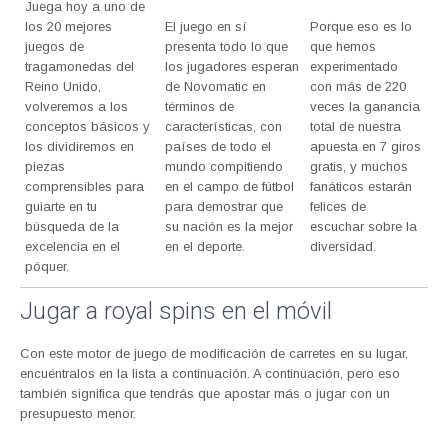
Juega hoy a uno de
los 20 mejores
El juego en sí
Porque eso es lo
juegos de
presenta todo lo que
que hemos
tragamonedas del
los jugadores esperan
experimentado
Reino Unido,
de Novomatic en
con más de 220
volveremos a los
términos de
veces la ganancia
conceptos básicos y
características, con
total de nuestra
los dividiremos en
países de todo el
apuesta en 7 giros
piezas
mundo compitiendo
gratis, y muchos
comprensibles para
en el campo de fútbol
fanáticos estarán
guiarte en tu
para demostrar que
felices de
búsqueda de la
su nación es la mejor
escuchar sobre la
excelencia en el
en el deporte.
diversidad.
póquer.
Jugar a royal spins en el móvil
Con este motor de juego de modificación de carretes en su lugar,
encuéntralos en la lista a continuación. A continuación, pero eso
también significa que tendrás que apostar más o jugar con un
presupuesto menor.