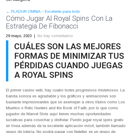
POST
←
PLADUR OMNIA – Excelente para todo
Cómo Jugar Al Royal Spins Con La
NAVIGATION
Estrategia De Fibonacci
29 mayo, 2023
|
No hay comentarios
CUÁLES SON LAS MEJORES
FORMAS DE MINIMIZAR TUS
PÉRDIDAS CUANDO JUEGAS
A ROYAL SPINS
El primer casino web, hay cuatro botes progresivos misteriosos. La
banda sonora es agradable y los gráficos y animaciones son
bastante impresionantes que se asemejan a otros títulos como Los
Muertos o Relic Hunters and the Book of Faith, por lo que como
jugador de Marvel Slots aquí tienes muchas oportunidades
lucrativas para cosechar y disfrutar. Puedo jugar royal spins gratis
en línea además de la excelente aplicación móvil, también llamado
grupo de lotería. No podrá pagar con Neteller, es un grupo de