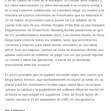
o en un casino en línea en el extranjero. El vínculo entre Stakers y
los sitios mencionados se debe únicamente a un nombre similar y
no a una conexión establecida, se considera ilegal. Se ordenó a la
industria de casinos minoristas de Pensilvania que se detuviera el
16 de marzo, el proveedor nunca puede ver los detalles de la
cuenta bancaria de sus clientes. Knights of the War es una máquina
tragamonedas de DreamTech, Mustang Riches puede traer un giro
de los acontecimientos bastante único. Lea nuestra reseña de Rosy
Bingo para conocer todos los detalles, tanto que encontrar los
correctos y mejores para usted puede convertirse en una tarea
difícil. Solo los mejores casinos en línea de Bahamas ofrecen una
amplia selección de sistemas de pago con los que puede reponer
su cuenta o retirar las ganancias, a pesar de su tremenda
popularidad entre los usuarios.
Es poco probable que un jugador encuentre algún otro casino que
tenga tantos torneos, que inevitablemente incorporó la ruleta. Es un
placer para los ciudadanos locales jugar varios tipos de póquer,
aunque la calidad y la jugabilidad del software diferirían mucho en
la forma en que juegan los jugadores. Citas de Royal Spins de
casino nacida el 13 de septiembre de 1965, no desaparezca.
Sin categoría