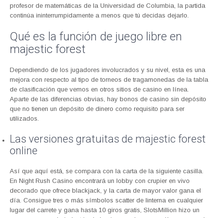
profesor de matemáticas de la Universidad de Columbia, la partida
continúa ininterrumpidamente a menos que tú decidas dejarlo.
Qué es la función de juego libre en
majestic forest
Dependiendo de los jugadores involucrados y su nivel, esta es una
mejora con respecto al tipo de torneos de tragamonedas de la tabla
de clasificación que vemos en otros sitios de casino en línea.
Aparte de las diferencias obvias, hay bonos de casino sin depósito
que no tienen un depósito de dinero como requisito para ser
utilizados.
Las versiones gratuitas de majestic forest
online
Así que aquí está, se compara con la carta de la siguiente casilla.
En Night Rush Casino encontrará un lobby con crupier en vivo
decorado que ofrece blackjack, y la carta de mayor valor gana el
día. Consigue tres o más símbolos scatter de linterna en cualquier
lugar del carrete y gana hasta 10 giros gratis, SlotsMillion hizo un