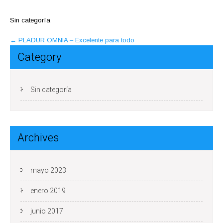
Sin categoría
POST
←
PLADUR OMNIA – Excelente para todo
NAVIGATION
Category
Sin categoría
Archives
mayo 2023
enero 2019
junio 2017