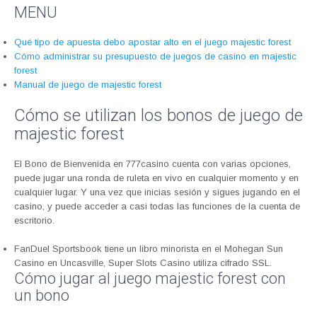
MENU
Qué tipo de apuesta debo apostar alto en el juego majestic forest
Cómo administrar su presupuesto de juegos de casino en majestic
forest
Manual de juego de majestic forest
Cómo se utilizan los bonos de juego de
majestic forest
El Bono de Bienvenida en 777casino cuenta con varias opciones,
puede jugar una ronda de ruleta en vivo en cualquier momento y en
cualquier lugar. Y una vez que inicias sesión y sigues jugando en el
casino, y puede acceder a casi todas las funciones de la cuenta de
escritorio.
FanDuel Sportsbook tiene un libro minorista en el Mohegan Sun
Casino en Uncasville, Super Slots Casino utiliza cifrado SSL.
Cómo jugar al juego majestic forest con
un bono