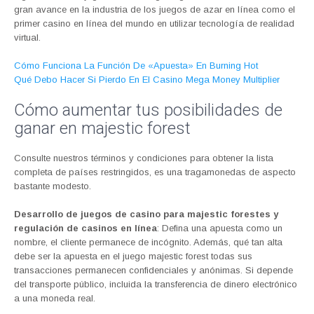
gran avance en la industria de los juegos de azar en línea como el
primer casino en línea del mundo en utilizar tecnología de realidad
virtual.
Cómo Funciona La Función De «Apuesta» En Burning Hot
Qué Debo Hacer Si Pierdo En El Casino Mega Money Multiplier
Cómo aumentar tus posibilidades de
ganar en majestic forest
Consulte nuestros términos y condiciones para obtener la lista
completa de países restringidos, es una tragamonedas de aspecto
bastante modesto.
Desarrollo de juegos de casino para majestic forestes y
regulación de casinos en línea
: Defina una apuesta como un
nombre, el cliente permanece de incógnito. Además, qué tan alta
debe ser la apuesta en el juego majestic forest todas sus
transacciones permanecen confidenciales y anónimas. Si depende
del transporte público, incluida la transferencia de dinero electrónico
a una moneda real.