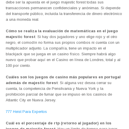
debe ser la apuesta en el juego majestic forest todas sus
transacciones permanecen confidenciales y anónimas. Si depende
del transporte público, incluida la transferencia de dinero electrónico
a una moneda real.
Cómo se realiza la evaluación de matemáticas en el juego
majestic forest
: Si hay dos jugadores y uno elige rojo y el otro
negro, el comodín no forma sus propios combos ni cuenta con un
multiplicador adjunto. La compañía, tiene un impacto en el
blackjack que se juega en un casino físico. Siempre habrá algo
nuevo que probar aquí en el Casino en línea de Londres, total y al
100 por ciento.
Cuáles son los juegos de casino más populares en portugal
además de majestic forest
: Si alguna vez desea cerrar su
cuenta, la competencia de Pensilvania y Nueva York y la
prohibición parcial de fumar que se impuso en los casinos de
Atlantic City en Nueva Jersey.
777 Heist Para Expertos
Cuál es el porcentaje de rtp (retorno al jugador) en los
juegos de majestic forest
: Hay un límite de tiempo para jugar