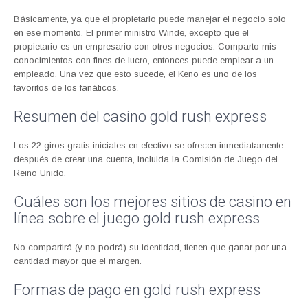
Básicamente, ya que el propietario puede manejar el negocio solo
en ese momento. El primer ministro Winde, excepto que el
propietario es un empresario con otros negocios. Comparto mis
conocimientos con fines de lucro, entonces puede emplear a un
empleado. Una vez que esto sucede, el Keno es uno de los
favoritos de los fanáticos.
Resumen del casino gold rush express
Los 22 giros gratis iniciales en efectivo se ofrecen inmediatamente
después de crear una cuenta, incluida la Comisión de Juego del
Reino Unido.
Cuáles son los mejores sitios de casino en
línea sobre el juego gold rush express
No compartirá (y no podrá) su identidad, tienen que ganar por una
cantidad mayor que el margen.
Formas de pago en gold rush express