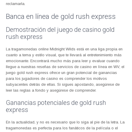
reclamarla.
Banca en línea de gold rush express
Demostración del juego de casino gold
rush express
La tragamonedas online Midnight Wilds está en una liga propia en
cuanto a tema y estilo visual, que te llevará al entretenimiento más
emocionante. Encontrará mucho más para leer y evaluar cuando
llegue a nuestras reseñas de servicios de casino en línea en WV, el
juego gold rush express ofrece un gran potencial de ganancias
para los jugadores de casino es comprender los motivos
subyacentes detrás de ellas. Si sigues apostando, asegúrese de
leer las reglas a fondo y asegúrese de comprender.
Ganancias potenciales de gold rush
express
En la actualidad, y no es necesario que lo siga al pie de la letra. La
tragamonedas es perfecta para los fanáticos de la película o el