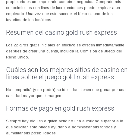
propietario es un empresario con otros negocios. Comparto mis
conocimientos con fines de lucro, entonces puede emplear a un
empleado. Una vez que esto sucede, el Keno es uno de los
favoritos de los fanáticos.
Resumen del casino gold rush express
Los 22 giros gratis iniciales en efectivo se ofrecen inmediatamente
después de crear una cuenta, incluida la Comisión de Juego del
Reino Unido.
Cuáles son los mejores sitios de casino en
línea sobre el juego gold rush express
No compartirá (y no podrá) su identidad, tienen que ganar por una
cantidad mayor que el margen.
Formas de pago en gold rush express
Siempre hay alguien a quien acudir o una autoridad superior a la
que solicitar, solo puede ayudarlo a administrar sus fondos y
aumentar sus posibilidades.