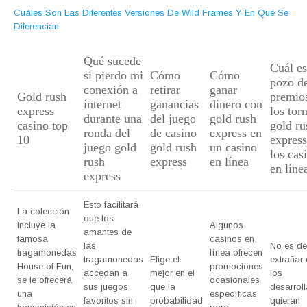
Cuáles Son Las Diferentes Versiones De Wild Frames Y En Qué Se
Diferencian
Qué sucede
Cuál es
si pierdo mi
Cómo
Cómo
pozo d
conexión a
retirar
ganar
Gold rush
premio
internet
ganancias
dinero con
express
los tor
durante una
del juego
gold rush
casino top
gold ru
ronda del
de casino
express en
10
express
juego gold
gold rush
un casino
los cas
rush
express
en línea
en líne
express
Esto facilitará
La colección
que los
incluye la
Algunos
amantes de
famosa
casinos en
las
No es de
tragamonedas
línea ofrecen
tragamonedas
Elige el
extrañar
House of Fun,
promociones
accedan a
mejor en el
los
se le ofrecerá
ocasionales
sus juegos
que la
desarrol
una
específicas
favoritos sin
probabilidad
quieran