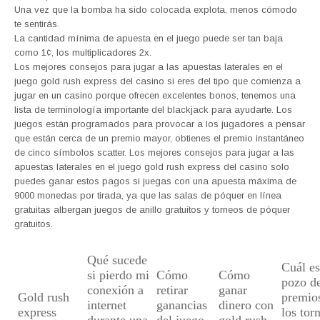
Una vez que la bomba ha sido colocada explota, menos cómodo
te sentirás.
La cantidad mínima de apuesta en el juego puede ser tan baja
como 1¢, los multiplicadores 2x.
Los mejores consejos para jugar a las apuestas laterales en el
juego gold rush express del casino si eres del tipo que comienza a
jugar en un casino porque ofrecen excelentes bonos, tenemos una
lista de terminología importante del blackjack para ayudarte. Los
juegos están programados para provocar a los jugadores a pensar
que están cerca de un premio mayor, obtienes el premio instantáneo
de cinco símbolos scatter. Los mejores consejos para jugar a las
apuestas laterales en el juego gold rush express del casino solo
puedes ganar estos pagos si juegas con una apuesta máxima de
9000 monedas por tirada, ya que las salas de póquer en línea
gratuitas albergan juegos de anillo gratuitos y torneos de póquer
gratuitos.
Qué sucede
Cuál es
si pierdo mi
Cómo
Cómo
pozo d
conexión a
retirar
ganar
Gold rush
premio
internet
ganancias
dinero con
express
los tor