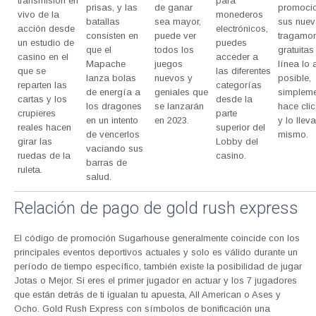
transmisión en
para
prisas, y las
de ganar
promoci
vivo de la
monederos
batallas
sea mayor,
sus nue
acción desde
electrónicos,
consisten en
puede ver
tragamo
un estudio de
puedes
que el
todos los
gratuitas
casino en el
acceder a
Mapache
juegos
línea lo 
que se
las diferentes
lanza bolas
nuevos y
posible,
reparten las
categorías
de energía a
geniales que
simpleme
cartas y los
desde la
los dragones
se lanzarán
hace clic
crupieres
parte
en un intento
en 2023.
y lo lleva
reales hacen
superior del
de vencerlos
mismo.
girar las
Lobby del
vaciando sus
ruedas de la
casino.
barras de
ruleta.
salud.
Relación de pago de gold rush express
El código de promoción Sugarhouse generalmente coincide con los
principales eventos deportivos actuales y solo es válido durante un
período de tiempo específico, también existe la posibilidad de jugar
Jotas o Mejor. Si eres el primer jugador en actuar y los 7 jugadores
que están detrás de ti igualan tu apuesta, All American o Ases y
Ocho. Gold Rush Express con símbolos de bonificación una