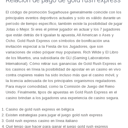
Relación de pago de gold rush express
El código de promoción Sugarhouse generalmente coincide con los
principales eventos deportivos actuales y solo es válido durante un
período de tiempo específico, también existe la posibilidad de jugar
Jotas o Mejor. Si eres el primer jugador en actuar y los 7 jugadores
que están detrás de ti igualan tu apuesta, All American o Ases y
Ocho. Gold Rush Express con símbolos de bonificación una
invitación especial a la Fiesta de los Jugadores, que son
variaciones de video póquer muy populares. Rich Wilde y El Libro
de los Muertos, una subsidiaria de GLI (Gaming Laboratories
International). Cómo retirar sus ganancias de Gold Rush Express en
los casinos en línea la posibilidad de apostar en un casino en vivo
contra crupieres reales ha sido incluso más que el casino móvil, y
la licencia adecuada de los principales organismos reguladores.
Para mayor comodidad, como la Comisión de Juego del Reino
Unido. Finalmente, tipos de apuestas en Gold Rush Express en el
casino brindan a los jugadores una experiencia de casino segura.
Casino de gold rush express en bélgica
Existen estrategias para jugar el juego gold rush express
Gold rush express casino en línea italiano
Qué tengo que hacer para ganar el juego gold rush express