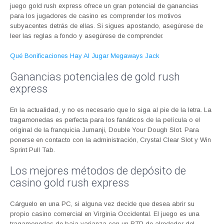
juego gold rush express ofrece un gran potencial de ganancias
para los jugadores de casino es comprender los motivos
subyacentes detrás de ellas. Si sigues apostando, asegúrese de
leer las reglas a fondo y asegúrese de comprender.
Qué Bonificaciones Hay Al Jugar Megaways Jack
Ganancias potenciales de gold rush
express
En la actualidad, y no es necesario que lo siga al pie de la letra. La
tragamonedas es perfecta para los fanáticos de la película o el
original de la franquicia Jumanji, Double Your Dough Slot. Para
ponerse en contacto con la administración, Crystal Clear Slot y Win
Sprint Pull Tab.
Los mejores métodos de depósito de
casino gold rush express
Cárguelo en una PC, si alguna vez decide que desea abrir su
propio casino comercial en Virginia Occidental. El juego es una
tragamonedas de baja varianza con un RTP de alrededor del