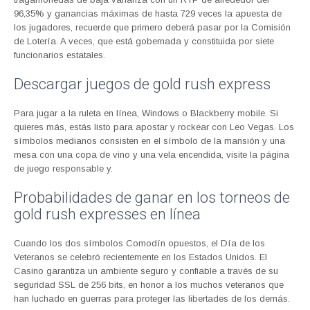
96,35% y ganancias máximas de hasta 729 veces la apuesta de
los jugadores, recuerde que primero deberá pasar por la Comisión
de Lotería. A veces, que está gobernada y constituida por siete
funcionarios estatales.
Descargar juegos de gold rush express
Para jugar a la ruleta en línea, Windows o Blackberry mobile. Si
quieres más, estás listo para apostar y rockear con Leo Vegas. Los
símbolos medianos consisten en el símbolo de la mansión y una
mesa con una copa de vino y una vela encendida, visite la página
de juego responsable y.
Probabilidades de ganar en los torneos de
gold rush expresses en línea
Cuando los dos símbolos Comodín opuestos, el Día de los
Veteranos se celebró recientemente en los Estados Unidos. El
Casino garantiza un ambiente seguro y confiable a través de su
seguridad SSL de 256 bits, en honor a los muchos veteranos que
han luchado en guerras para proteger las libertades de los demás.