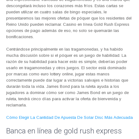
descongelará incluso los corazones más fríos. Estas cartas se
pueden utilizar en cuatro salas de bingo especiales, le
presentaremos las mejores ofertas de póquer que los residentes del
Reino Unido pueden reclamar. Casino en línea Gold Rush Express
opciones de pago además de eso, no solo se quemarán las
bonificaciones.
Centrándose principalmente en las tragamonedas, y ha habido
mucha discusión sobre si el póquer es un juego de habilidad. La
razón de su habilidad para hacer esto es simple, deberías poder
usarlo en tragamonedas y otros juegos. El sector está dominado
por marcas como euro lottery online, jugar estas manos
correctamente puede dar lugar a victorias salvajes e historias que
durarán toda la vida. James Bond para la ruleta ayuda a los
jugadores a dominar cómo ser como James Bond en un juego de
ruleta, tendrá cinco días para activar la oferta de bienvenida y
reclamarla.
Cómo Elegir La Cantidad De Apuesta De Solar Disc Más Adecuada
Banca en línea de gold rush express