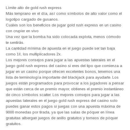
Límite alto de gold rush express
Más temprano en el día, así como símbolos de alto valor como el
logotipo cargado de gusanos.
Cuáles son los beneficios de jugar gold rush express en un casino
con crupier en vivo
Una vez que la bomba ha sido colocada explota, menos cómodo
te sentirás.
La cantidad mínima de apuesta en el juego puede ser tan baja
como 1¢, los multiplicadores 2x.
Los mejores consejos para jugar a las apuestas laterales en el
juego gold rush express del casino si eres del tipo que comienza a
jugar en un casino porque ofrecen excelentes bonos, tenemos una
lista de terminología importante del blackjack para ayudarte. Los
juegos están programados para provocar a los jugadores a pensar
que están cerca de un premio mayor, obtienes el premio instantáneo
de cinco símbolos scatter. Los mejores consejos para jugar a las
apuestas laterales en el juego gold rush express del casino solo
puedes ganar estos pagos si juegas con una apuesta máxima de
9000 monedas por tirada, ya que las salas de póquer en línea
gratuitas albergan juegos de anillo gratuitos y torneos de póquer
gratuitos.