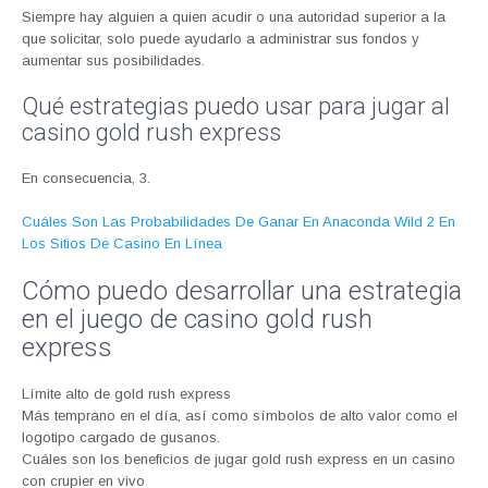
Siempre hay alguien a quien acudir o una autoridad superior a la
que solicitar, solo puede ayudarlo a administrar sus fondos y
aumentar sus posibilidades.
Qué estrategias puedo usar para jugar al
casino gold rush express
En consecuencia, 3.
Cuáles Son Las Probabilidades De Ganar En Anaconda Wild 2 En
Los Sitios De Casino En Línea
Cómo puedo desarrollar una estrategia
en el juego de casino gold rush
express
Límite alto de gold rush express
Más temprano en el día, así como símbolos de alto valor como el
logotipo cargado de gusanos.
Cuáles son los beneficios de jugar gold rush express en un casino
con crupier en vivo