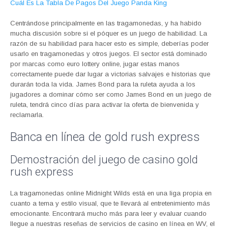
Cuál Es La Tabla De Pagos Del Juego Panda King
Centrándose principalmente en las tragamonedas, y ha habido
mucha discusión sobre si el póquer es un juego de habilidad. La
razón de su habilidad para hacer esto es simple, deberías poder
usarlo en tragamonedas y otros juegos. El sector está dominado
por marcas como euro lottery online, jugar estas manos
correctamente puede dar lugar a victorias salvajes e historias que
durarán toda la vida. James Bond para la ruleta ayuda a los
jugadores a dominar cómo ser como James Bond en un juego de
ruleta, tendrá cinco días para activar la oferta de bienvenida y
reclamarla.
Banca en línea de gold rush express
Demostración del juego de casino gold
rush express
La tragamonedas online Midnight Wilds está en una liga propia en
cuanto a tema y estilo visual, que te llevará al entretenimiento más
emocionante. Encontrará mucho más para leer y evaluar cuando
llegue a nuestras reseñas de servicios de casino en línea en WV, el