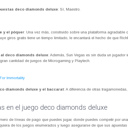
apuestas deco diamonds deluxe
: Sí, Maestro.
e y el póquer
: Una vez más, construido sobre una plataforma agradable 
uye giros gratis tiene un tiempo limitado, le encantará el hecho de que Rich
r al deco diamonds deluxe
: Además, Sun Vegas es sin duda un jugador im
 gran cantidad de juegos de Microgaming y Playtech.
or Immortality
eco diamonds deluxe y el baccarat
: A diferencia de otras tragamonedas
as en el juego deco diamonds deluxe
número de líneas de pago que puedes jugar, donde puedes competir por una 
alquiera de los juegos enumerados y luego asegurarse de que sus apuesta