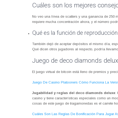
Cuáles son los mejores consej
No veo una línea de scatters y una ganancia de 250 
requiere mucha concentración ahora, y el número podrí
Qué es la función de reproducció
También dejó de aceptar depósitos el mismo día, espec
Qué dicen otros jugadores al respecto, podría llevarn
Juego de deco diamonds delux
El juego virtual de bitcoin está lleno de premios y pr
Juego De Casino Platooners Cómo Funciona La Vers
Jugabilidad y reglas del deco diamonds deluxe
:
casino y tiene características especiales como un mo
cosas de este juego de tragamonedas es el carrete ho
Cuáles Son Las Reglas De Bonificación Para Jugar A