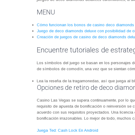
MENU
Cómo funcionan los bonos de casino deco diamonds
Juego de deco diamonds deluxe con posibilidad de ob
Creación de juegos de casino de deco diamonds del
Encuentre tutoriales de estrat
Los símbolos del juego se basan en los personajes d
de símbolos de comodín, una vez que se sientan có
Lea la reseña de la tragamonedas, así que juega al bl
Opciones de retiro de deco diamo
Casino Las Vegas se supera continuamente, por lo que
requisito de apuesta de bonificación o reinversión se c
acuerdo con sus requisitos proyectados. Una licencia 
bonificación irrazonables. Lo mejor de todo, muchos 
Juega Ted: Cash Lock En Android