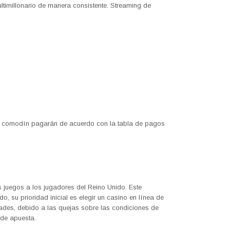
timillonario de manera consistente. Streaming de
 de comodín pagarán de acuerdo con la tabla de pagos
 juegos a los jugadores del Reino Unido. Este
, su prioridad inicial es elegir un casino en línea de
dades, debido a las quejas sobre las condiciones de
 de apuesta.