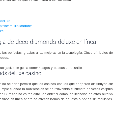
 deluxe
tener multiplicadores
uxe
egia de deco diamonds deluxe en línea
e las películas, gracias a las mejoras en la tecnología. Cinco símbolos
modos.
ackjack si te gusta correr riesgos y buscas un desafío.
nds deluxe casino
 no se debe permitir que los casinos con los que cooperan distribuyan sus
umple cuando la bonificación se ha reinvertido el número de veces estipulado
de Curazao no es tan difícil de obtener como las licencias de otras autori
casinos en línea ahora no ofrecen bonos de apuesta o bonos sin requisitos