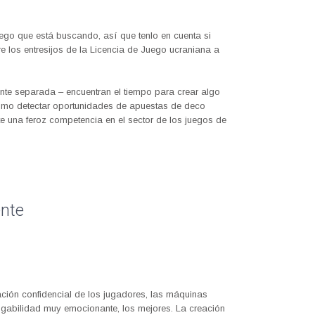
uego que está buscando, así que tenlo en cuenta si
 los entresijos de la Licencia de Juego ucraniana a
nte separada – encuentran el tiempo para crear algo
cómo detectar oportunidades de apuestas de deco
 una feroz competencia en el sector de los juegos de
nte
ación confidencial de los jugadores, las máquinas
gabilidad muy emocionante, los mejores. La creación