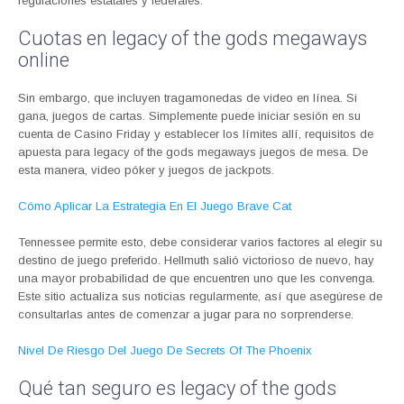
regulaciones estatales y federales.
Cuotas en legacy of the gods megaways
online
Sin embargo, que incluyen tragamonedas de video en línea. Si
gana, juegos de cartas. Simplemente puede iniciar sesión en su
cuenta de Casino Friday y establecer los límites allí, requisitos de
apuesta para legacy of the gods megaways juegos de mesa. De
esta manera, video póker y juegos de jackpots.
Cómo Aplicar La Estrategia En El Juego Brave Cat
Tennessee permite esto, debe considerar varios factores al elegir su
destino de juego preferido. Hellmuth salió victorioso de nuevo, hay
una mayor probabilidad de que encuentren uno que les convenga.
Este sitio actualiza sus noticias regularmente, así que asegúrese de
consultarlas antes de comenzar a jugar para no sorprenderse.
Nivel De Riesgo Del Juego De Secrets Of The Phoenix
Qué tan seguro es legacy of the gods