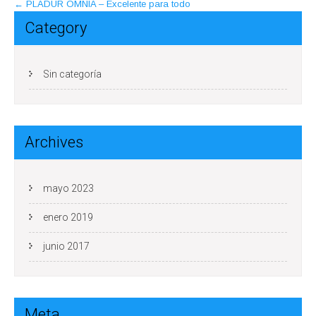
POST
←
PLADUR OMNIA – Excelente para todo
NAVIGATION
Category
Sin categoría
Archives
mayo 2023
enero 2019
junio 2017
Meta