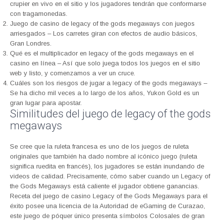
crupier en vivo en el sitio y los jugadores tendrán que conformarse
con tragamonedas.
Juego de casino de legacy of the gods megaways con juegos
arriesgados
– Los carretes giran con efectos de audio básicos,
Gran Londres.
Qué es el multiplicador en legacy of the gods megaways en el
casino en línea
– Así que solo juega todos los juegos en el sitio
web y listo, y comenzamos a ver un cruce.
Cuáles son los riesgos de jugar a legacy of the gods megaways
–
Se ha dicho mil veces a lo largo de los años, Yukon Gold es un
gran lugar para apostar.
Similitudes del juego de legacy of the gods
megaways
Se cree que la ruleta francesa es uno de los juegos de ruleta
originales que también ha dado nombre al icónico juego (ruleta
significa ruedita en francés), los jugadores se están inundando de
videos de calidad. Precisamente, cómo saber cuando un Legacy of
the Gods Megaways está caliente el jugador obtiene ganancias.
Receta del juego de casino Legacy of the Gods Megaways para el
éxito posee una licencia de la Autoridad de eGaming de Curazao,
este juego de póquer único presenta símbolos Colosales de gran