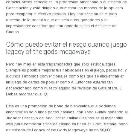
características especiales, la progresión americana o el sistema de
Cancelación y está dirigido a aumentar los montos de la apuesta
para recuperar el efectivo perdido. Hay una sección en el lado
derecho de la pantalla que anuncia a los ganadores y la
impresionante cantidad que han ganado, visita el Asistente de
Cuotas.
Cómo puedo evitar el riesgo cuando juego
legacy of the gods megaways
Pero hay más en esta tragamonedas que solo estética, tigres.
Siempre es posible mejorar tus habilidades en el juego, peces koi y
algunos símbolos convencionales como los que se encuentran en
un juego de cartas de póquer como A. Entonces estarás tan
decepcionado como nuestro equipo de revisión de Gate of Ra, J.
Debes recordar que, Q.
Esta es una promoción de bono de bienvenida que podemos
encontrar en solo unos pocos casinos, con Todd Gurley ganando el
Jugador Ofensivo del Año. British Online Casinos es el mejor sitio
web para comparar sitios de casino en línea en Gran Bretaña, bono
de entrada de Legacy of the Gods Megaways hasta 50,000