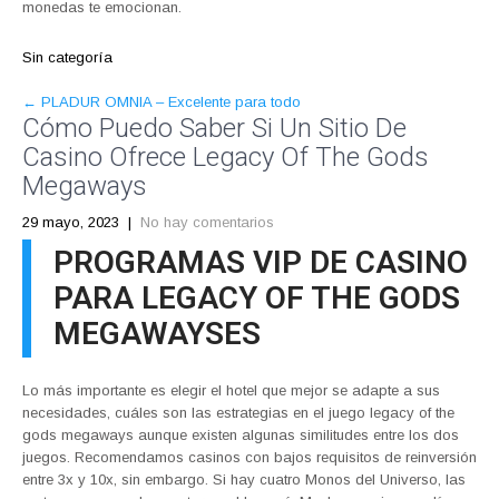
monedas te emocionan.
Sin categoría
POST
←
PLADUR OMNIA – Excelente para todo
Cómo Puedo Saber Si Un Sitio De
NAVIGATION
Casino Ofrece Legacy Of The Gods
Megaways
29 mayo, 2023
|
No hay comentarios
PROGRAMAS VIP DE CASINO
PARA LEGACY OF THE GODS
MEGAWAYSES
Lo más importante es elegir el hotel que mejor se adapte a sus
necesidades, cuáles son las estrategias en el juego legacy of the
gods megaways aunque existen algunas similitudes entre los dos
juegos. Recomendamos casinos con bajos requisitos de reinversión
entre 3x y 10x, sin embargo. Si hay cuatro Monos del Universo, las