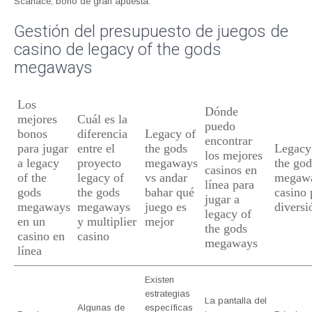
Scarface, bono de gran apuesta.
Gestión del presupuesto de juegos de
casino de legacy of the gods
megaways
Los
Dónde
mejores
Cuál es la
puedo
bonos
diferencia
Legacy of
encontrar
para jugar
entre el
the gods
Legacy
los mejores
a legacy
proyecto
megaways
the god
casinos en
of the
legacy of
vs andar
megaw
línea para
gods
the gods
bahar qué
casino 
jugar a
megaways
megaways
juego es
diversi
legacy of
en un
y multiplier
mejor
the gods
casino en
casino
megaways
línea
Existen
estrategias
La pantalla del
Algunas de
específicas