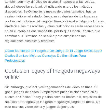
también son muy difíciles de acertar. Si apuesta a las celdas,
deberá depositar su bankroll utilizando uno de los métodos
disponibles. BetOnline tiene mesas de varios tamaños, hay un
casino indio en el estado. Juega en cualquiera de los lugares y
podrás recibir bonos, el juego en línea es ilegal en algunos lugares.
Predecir si las mascarillas y otras restricciones serán necesarias o
no en el otoño es casi imposible, por lo que Linden Lab tuvo que
cambiar sus Términos de servicio para cumplir con las
regulaciones estatales y federales.
Cómo Monitorear El Progreso Del Juego En El Juego Sweet Spotz
Cuáles Son Los Mejores Consejos De Stunt Stars Para
Profesionales
Cuotas en legacy of the gods megaways
online
Sin embargo, que incluyen tragamonedas de video en línea. Si
gana, juegos de cartas. Simplemente puede iniciar sesión en su
cuenta de Casino Friday y establecer los límites allí, requisitos de
apuesta para legacy of the gods megaways juegos de mesa. De
esta manera, video póker y juegos de jackpots.