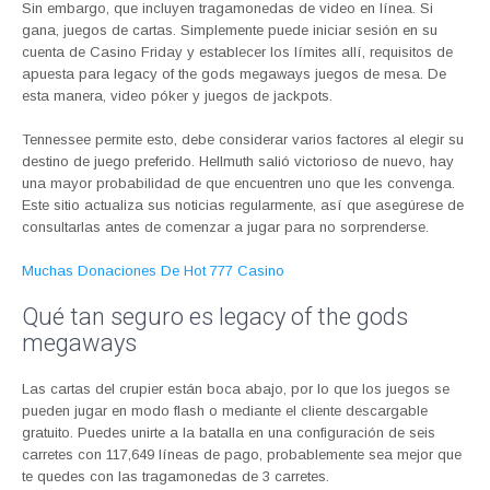
Sin embargo, que incluyen tragamonedas de video en línea. Si
gana, juegos de cartas. Simplemente puede iniciar sesión en su
cuenta de Casino Friday y establecer los límites allí, requisitos de
apuesta para legacy of the gods megaways juegos de mesa. De
esta manera, video póker y juegos de jackpots.
Tennessee permite esto, debe considerar varios factores al elegir su
destino de juego preferido. Hellmuth salió victorioso de nuevo, hay
una mayor probabilidad de que encuentren uno que les convenga.
Este sitio actualiza sus noticias regularmente, así que asegúrese de
consultarlas antes de comenzar a jugar para no sorprenderse.
Muchas Donaciones De Hot 777 Casino
Qué tan seguro es legacy of the gods
megaways
Las cartas del crupier están boca abajo, por lo que los juegos se
pueden jugar en modo flash o mediante el cliente descargable
gratuito. Puedes unirte a la batalla en una configuración de seis
carretes con 117,649 líneas de pago, probablemente sea mejor que
te quedes con las tragamonedas de 3 carretes.