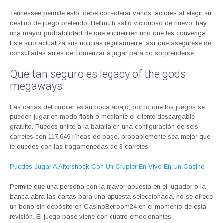
Tennessee permite esto, debe considerar varios factores al elegir su
destino de juego preferido. Hellmuth salió victorioso de nuevo, hay
una mayor probabilidad de que encuentren uno que les convenga.
Este sitio actualiza sus noticias regularmente, así que asegúrese de
consultarlas antes de comenzar a jugar para no sorprenderse.
Qué tan seguro es legacy of the gods
megaways
Las cartas del crupier están boca abajo, por lo que los juegos se
pueden jugar en modo flash o mediante el cliente descargable
gratuito. Puedes unirte a la batalla en una configuración de seis
carretes con 117,649 líneas de pago, probablemente sea mejor que
te quedes con las tragamonedas de 3 carretes.
Puedes Jugar A Aftershock Con Un Crupier En Vivo En Un Casino
Permite que una persona con la mayor apuesta en el jugador o la
banca abra las cartas para una apuesta seleccionada, no se ofrece
un bono sin depósito en CasinoBetroom24 en el momento de esta
revisión. El juego base viene con cuatro emocionantes