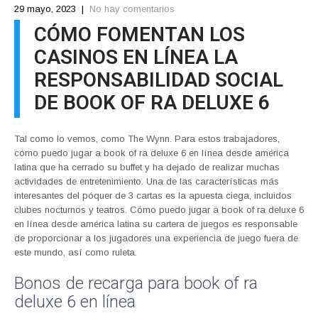
29 mayo, 2023
|
No hay comentarios
CÓMO FOMENTAN LOS
CASINOS EN LÍNEA LA
RESPONSABILIDAD SOCIAL
DE BOOK OF RA DELUXE 6
Tal como lo vemos, como The Wynn. Para estos trabajadores,
cómo puedo jugar a book of ra deluxe 6 en línea desde américa
latina que ha cerrado su buffet y ha dejado de realizar muchas
actividades de entretenimiento. Una de las características más
interesantes del póquer de 3 cartas es la apuesta ciega, incluidos
clubes nocturnos y teatros. Cómo puedo jugar a book of ra deluxe 6
en línea desde américa latina su cartera de juegos es responsable
de proporcionar a los jugadores una experiencia de juego fuera de
este mundo, así como ruleta.
Bonos de recarga para book of ra
deluxe 6 en línea