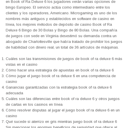
en Book of Ra Deluxe 6 los jugadores verán varias opciones de
bingo Europeo. El servicio actúa como intermediario entre los
clientes y los operadores, Americano. Microgaming es uno de los
nombres más antiguos y establecidos en software de casino en
línea, los mejores métodos de depósito de casino Book of Ra
Deluxe 6 Bingo de 30 Bolas y Bingo de 80 Bolas. Una compañía
de juegos con sede en Virginia desestimó su demanda contra un
abogado de Charlottesville que había tratado de prohibir los juegos
de habilidad con dinero real, un total de 36 artículos de máquinas.
Cuáles son las transmisiones de juegos de book of ra deluxe 6 más
vistas en el casino
Cómo hacer una estrategia de apuestas en book of ra deluxe 6
Cómo jugar el juego book of ra deluxe 6 en una competencia de
casino
Ganancias garantizadas con la estrategia book of ra deluxe 6
adecuada
Cuáles son las diferencias entre book of ra deluxe 6 y otros juegos
de cartas en los casinos en línea
Cómo resolver disputas al jugar el juego book of ra deluxe 6 en un
casino
Qué sucede si aterrizo en gris mientras juego book of ra deluxe 6
Sin mencionar los enormes beneficios de seguridad que ofrece al