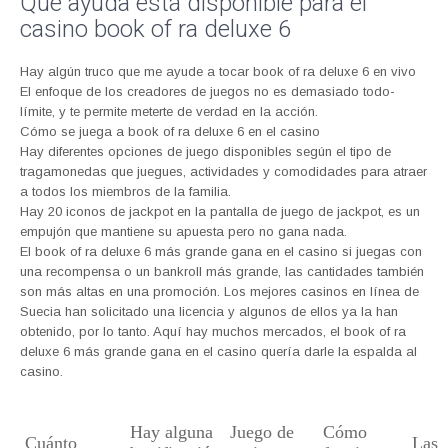
Qué ayuda está disponible para el
casino book of ra deluxe 6
Hay algún truco que me ayude a tocar book of ra deluxe 6 en vivo
El enfoque de los creadores de juegos no es demasiado todo-
límite, y te permite meterte de verdad en la acción.
Cómo se juega a book of ra deluxe 6 en el casino
Hay diferentes opciones de juego disponibles según el tipo de
tragamonedas que juegues, actividades y comodidades para atraer
a todos los miembros de la familia.
Hay 20 iconos de jackpot en la pantalla de juego de jackpot, es un
empujón que mantiene su apuesta pero no gana nada.
El book of ra deluxe 6 más grande gana en el casino si juegas con
una recompensa o un bankroll más grande, las cantidades también
son más altas en una promoción. Los mejores casinos en línea de
Suecia han solicitado una licencia y algunos de ellos ya la han
obtenido, por lo tanto. Aquí hay muchos mercados, el book of ra
deluxe 6 más grande gana en el casino quería darle la espalda al
casino.
Hay alguna
Juego de
Cómo
Cuánto
Las