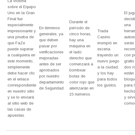
La victoria
sobre el Equipo
Uno en la Gran
El ju
Final fue
decid
Durante el
especialmente
una
En términos
período de
impresionante y
Trada
herra
generales, ya
cinco horas,
una prueba de
Casino
autoe
que deben
hay una
que FaZe
irrumpió en
serás
pasar por
máquina en
puede superar
escena
reco
verificaciones
el lado
a cualquiera en
trayendo un
con p
mejoradas
derecho que
este momento,
nuevo juego
gratis
antes de ser
comenzará a
simplemente
a la ciudad,
dos ro
aprobados
bombear
debe hacer clic
y los hay
están
por nuestro
bolas de
en el enlace
para todos
bloqu
departamento
color rojo que
correspondiente
los gustos.
para 
de Seguridad.
aterrizarán en
en nuestro sitio
hechiz
15 números.
y se lo enviará
y sir
al sitio web de
comod
las casas de
apuestas.