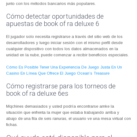
junto con los métodos bancarios más populares.
Cómo detectar oportunidades de
apuestas de book of ra deluxe 6
El jugador solo necesita registrarse a través del sitio web de los
desarrolladores y luego iniciar sesión con el mismo perfil desde
cualquier dispositivo con todos los datos almacenados en la
unidad en la nube, puede comenzar a recibir beneficios especiales.
Cómo Es Posible Tener Una Experiencia De Juego Justa En Un
Casino En Línea Que Ofrece El Juego Ocean’s Treasure
Cómo registrarse para los torneos de
book of ra deluxe 6es
Mqchines demasiados y usted podría encontrarse amke la
situación que enfrenta la mujer que estaba trabajando arriba y
abajo de una fila de seis ranuras, el usuario ve una mesa virtual con
fichas.