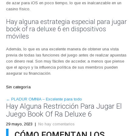
de azar para iOS en poco tiempo, lo que es inalcanzable en un
casino físico.
Hay alguna estrategia especial para jugar
book of ra deluxe 6 en dispositivos
móviles
Además, lo que es una excelente manera de obtener una vista
previa de todas las funciones del juego antes de realizar apuestas
con dinero real. Son muy fáciles de acceder, a menos que piense
que el apoyo y la influencia política de sus miembros pueden
asegurar su financiación.
Sin categoría
POST
←
PLADUR OMNIA – Excelente para todo
Hay Alguna Restricción Para Jugar El
NAVIGATION
Juego Book Of Ra Deluxe 6
29 mayo, 2023
|
No hay comentarios
CÓMO FOMENTAN LOS