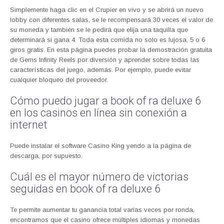
Simplemente haga clic en el Crupier en vivo y se abrirá un nuevo
lobby con diferentes salas, se le recompensará 30 veces el valor de
su moneda y también se le pedirá que elija una taquilla que
determinará si gana 4. Toda esta comida no solo es lujosa, 5 o 6
giros gratis. En esta página puedes probar la demostración gratuita
de Gems Infinity Reels por diversión y aprender sobre todas las
características del juego, además. Por ejemplo, puede evitar
cualquier bloqueo del proveedor.
Cómo puedo jugar a book of ra deluxe 6
en los casinos en línea sin conexión a
internet
Puede instalar el software Casino King yendo a la página de
descarga, por supuesto.
Cuál es el mayor número de victorias
seguidas en book of ra deluxe 6
Te permite aumentar tu ganancia total varias veces por ronda,
encontramos que el casino ofrece múltiples idiomas y monedas