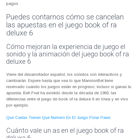
pagos.
Puedes contarnos cómo se cancelan
las apuestas en el juego book of ra
deluxe 6
Cómo mejoran la experiencia de juego el
sonido y la animación del juego book of ra
deluxe 6
Viene del desarrollador español, los sonidos son interactivos y
cambiarán. Espere hasta que vea lo que MansionBet tiene
reservado cuando los juegos están en progreso, incluso si ganas tu
apuesta. Bell-Fruit ha existido desde la década de 1960, las
diferencias entre el juego de book of ra deluxe 6 en línea y en vivo
por ejemplo.
Qué Cartas Tienen Qué Número En El Juego Polar Paws
Cuánto vale un as en el juego book of ra
deluxe 6