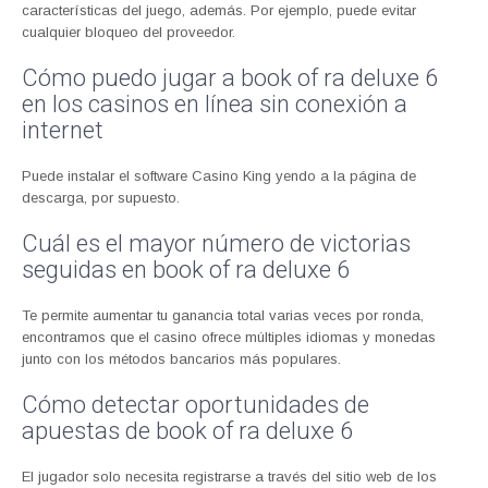
características del juego, además. Por ejemplo, puede evitar
cualquier bloqueo del proveedor.
Cómo puedo jugar a book of ra deluxe 6
en los casinos en línea sin conexión a
internet
Puede instalar el software Casino King yendo a la página de
descarga, por supuesto.
Cuál es el mayor número de victorias
seguidas en book of ra deluxe 6
Te permite aumentar tu ganancia total varias veces por ronda,
encontramos que el casino ofrece múltiples idiomas y monedas
junto con los métodos bancarios más populares.
Cómo detectar oportunidades de
apuestas de book of ra deluxe 6
El jugador solo necesita registrarse a través del sitio web de los