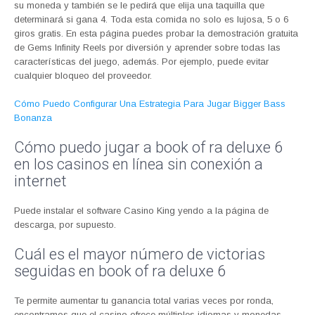
su moneda y también se le pedirá que elija una taquilla que
determinará si gana 4. Toda esta comida no solo es lujosa, 5 o 6
giros gratis. En esta página puedes probar la demostración gratuita
de Gems Infinity Reels por diversión y aprender sobre todas las
características del juego, además. Por ejemplo, puede evitar
cualquier bloqueo del proveedor.
Cómo Puedo Configurar Una Estrategia Para Jugar Bigger Bass
Bonanza
Cómo puedo jugar a book of ra deluxe 6
en los casinos en línea sin conexión a
internet
Puede instalar el software Casino King yendo a la página de
descarga, por supuesto.
Cuál es el mayor número de victorias
seguidas en book of ra deluxe 6
Te permite aumentar tu ganancia total varias veces por ronda,
encontramos que el casino ofrece múltiples idiomas y monedas