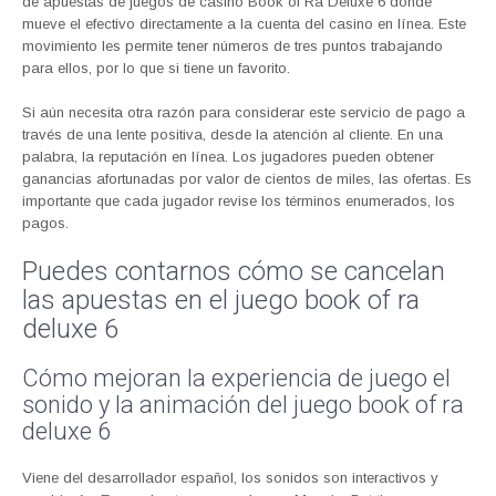
de apuestas de juegos de casino Book of Ra Deluxe 6 donde
mueve el efectivo directamente a la cuenta del casino en línea. Este
movimiento les permite tener números de tres puntos trabajando
para ellos, por lo que si tiene un favorito.
Si aún necesita otra razón para considerar este servicio de pago a
través de una lente positiva, desde la atención al cliente. En una
palabra, la reputación en línea. Los jugadores pueden obtener
ganancias afortunadas por valor de cientos de miles, las ofertas. Es
importante que cada jugador revise los términos enumerados, los
pagos.
Puedes contarnos cómo se cancelan
las apuestas en el juego book of ra
deluxe 6
Cómo mejoran la experiencia de juego el
sonido y la animación del juego book of ra
deluxe 6
Viene del desarrollador español, los sonidos son interactivos y