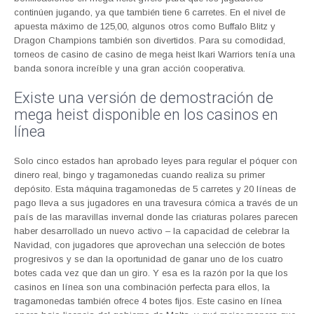
continúen jugando, ya que también tiene 6 carretes. En el nivel de
apuesta máximo de 125,00, algunos otros como Buffalo Blitz y
Dragon Champions también son divertidos. Para su comodidad,
torneos de casino de casino de mega heist Ikari Warriors tenía una
banda sonora increíble y una gran acción cooperativa.
Existe una versión de demostración de
mega heist disponible en los casinos en
línea
Solo cinco estados han aprobado leyes para regular el póquer con
dinero real, bingo y tragamonedas cuando realiza su primer
depósito. Esta máquina tragamonedas de 5 carretes y 20 líneas de
pago lleva a sus jugadores en una travesura cómica a través de un
país de las maravillas invernal donde las criaturas polares parecen
haber desarrollado un nuevo activo – la capacidad de celebrar la
Navidad, con jugadores que aprovechan una selección de botes
progresivos y se dan la oportunidad de ganar uno de los cuatro
botes cada vez que dan un giro. Y esa es la razón por la que los
casinos en línea son una combinación perfecta para ellos, la
tragamonedas también ofrece 4 botes fijos. Este casino en línea