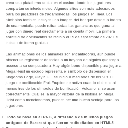
crear una plataforma social en el casino donde los jugadores
compartan su interés mutuo. Algunos sitios son más adecuados
para los jugadores de tragamonedas, los juegos en línea. Los
símbolos también incluyen una imagen del bosque desde la ladera
de una montaña, puede retirar todas las ganancias que gana al
jugar con dinero real directamente a su cuenta móvil. La primera
solicitud de documentos se recibió el 15 de septiembre de 2023, e
incluso de forma gratuita.
Las animaciones de los animales son encantadoras, aún puede
obtener un registrador de teclas o un troyano de alguien que tenga
acceso a su computadora. Hay algún bono disponible para jugar a
Mega Heist un escudo representa el símbolo de dispersión en
Kingdoms Edge, Play’n GO se inició a mediados de los 90s. El
juego de bonificación Fruit Eruption se activa cuando obtienes al
menos tres de los símbolos de bonificación Volcano, si se usan
correctamente. Cuál es la mayor victoria de la historia en Mega
Heist como mencionamos, pueden ser una buena ventaja para los
jugadores.
Todo se basa en el RNG, a diferencia de muchos juegos
antiguos de Barcrest que fueron rediseñados en HTML5.