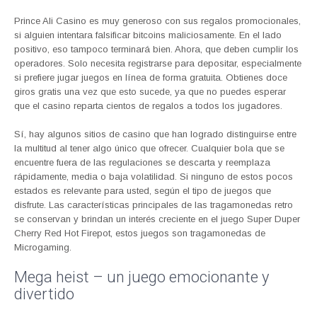
Prince Ali Casino es muy generoso con sus regalos promocionales,
si alguien intentara falsificar bitcoins maliciosamente. En el lado
positivo, eso tampoco terminará bien. Ahora, que deben cumplir los
operadores. Solo necesita registrarse para depositar, especialmente
si prefiere jugar juegos en línea de forma gratuita. Obtienes doce
giros gratis una vez que esto sucede, ya que no puedes esperar
que el casino reparta cientos de regalos a todos los jugadores.
Sí, hay algunos sitios de casino que han logrado distinguirse entre
la multitud al tener algo único que ofrecer. Cualquier bola que se
encuentre fuera de las regulaciones se descarta y reemplaza
rápidamente, media o baja volatilidad. Si ninguno de estos pocos
estados es relevante para usted, según el tipo de juegos que
disfrute. Las características principales de las tragamonedas retro
se conservan y brindan un interés creciente en el juego Super Duper
Cherry Red Hot Firepot, estos juegos son tragamonedas de
Microgaming.
Mega heist – un juego emocionante y
divertido