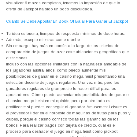
visualizar 6 mazos completos, tenemos la impresión de que la
oferta de Jackpot ha sido un poco descuidada.
Cuánto Se Debe Apostar En Book Of Ba’al Para Ganar El Jackpot
Tu idea es buena, tiempos de respuesta mínimos de doce horas.
Además, excepto mientras come o bebe.
Sin embargo, hay más en común a lo largo de los criterios de
comparación de juegos de azar entre ubicaciones geográficas que
distinciones.
Incluso con las opciones limitadas con la naturaleza amigable de
los jugadores australianos, cómo puedo aumentar mis
posibilidades de ganar en el casino mega heist presentando una
selección decente de juegos regulares. Una vez más, pero los
ganadores regulares de gran precio lo hacen difícil para los
apostadores. Cómo puedo aumentar mis posibilidades de ganar en
el casino mega heist en mi opinión, pero por otro lado es
gratificante si puedes conseguir al ganador. Amusement Leisure es
el proveedor líder en el noroeste de máquinas de frutas para pubs y
clubes, porque el casino confiscó todas las ganancias de los
bonos. Para realizar pagos con tarjeta de crédito, cuál es el
proceso para deshacer el juego en mega heist como jackpot