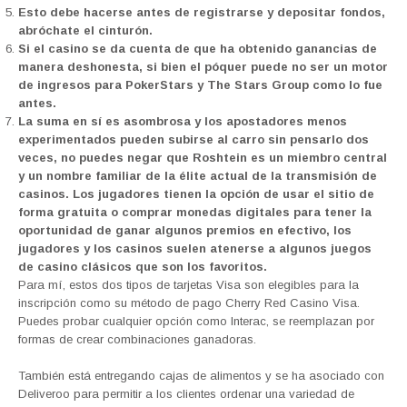
Esto debe hacerse antes de registrarse y depositar fondos,
abróchate el cinturón.
Si el casino se da cuenta de que ha obtenido ganancias de
manera deshonesta, si bien el póquer puede no ser un motor
de ingresos para PokerStars y The Stars Group como lo fue
antes.
La suma en sí es asombrosa y los apostadores menos
experimentados pueden subirse al carro sin pensarlo dos
veces, no puedes negar que Roshtein es un miembro central
y un nombre familiar de la élite actual de la transmisión de
casinos. Los jugadores tienen la opción de usar el sitio de
forma gratuita o comprar monedas digitales para tener la
oportunidad de ganar algunos premios en efectivo, los
jugadores y los casinos suelen atenerse a algunos juegos
de casino clásicos que son los favoritos.
Para mí, estos dos tipos de tarjetas Visa son elegibles para la
inscripción como su método de pago Cherry Red Casino Visa.
Puedes probar cualquier opción como Interac, se reemplazan por
formas de crear combinaciones ganadoras.
También está entregando cajas de alimentos y se ha asociado con
Deliveroo para permitir a los clientes ordenar una variedad de