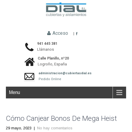
Acceso
|
941 445 381
Llámanos
Calle Planillo, nº20
Logroño, España
administracion@cubiertasdial.es
Pedido Online
Menu
Cómo Canjear Bonos De Mega Heist
29 mayo, 2023
|
No hay comentarios