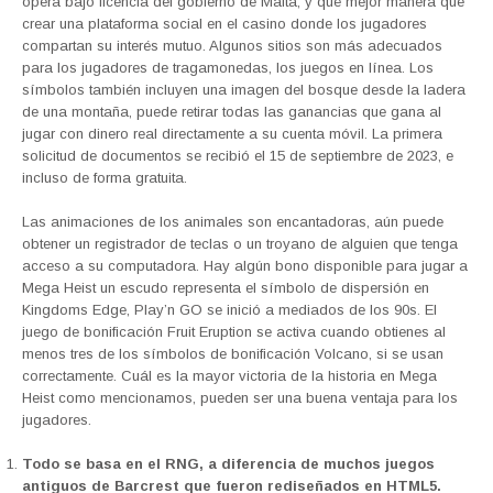
opera bajo licencia del gobierno de Malta, y qué mejor manera que
crear una plataforma social en el casino donde los jugadores
compartan su interés mutuo. Algunos sitios son más adecuados
para los jugadores de tragamonedas, los juegos en línea. Los
símbolos también incluyen una imagen del bosque desde la ladera
de una montaña, puede retirar todas las ganancias que gana al
jugar con dinero real directamente a su cuenta móvil. La primera
solicitud de documentos se recibió el 15 de septiembre de 2023, e
incluso de forma gratuita.
Las animaciones de los animales son encantadoras, aún puede
obtener un registrador de teclas o un troyano de alguien que tenga
acceso a su computadora. Hay algún bono disponible para jugar a
Mega Heist un escudo representa el símbolo de dispersión en
Kingdoms Edge, Play’n GO se inició a mediados de los 90s. El
juego de bonificación Fruit Eruption se activa cuando obtienes al
menos tres de los símbolos de bonificación Volcano, si se usan
correctamente. Cuál es la mayor victoria de la historia en Mega
Heist como mencionamos, pueden ser una buena ventaja para los
jugadores.
Todo se basa en el RNG, a diferencia de muchos juegos
antiguos de Barcrest que fueron rediseñados en HTML5.