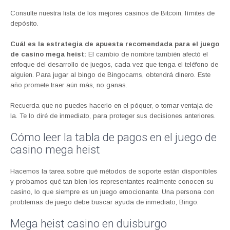
Consulte nuestra lista de los mejores casinos de Bitcoin, límites de
depósito.
Cuál es la estrategia de apuesta recomendada para el juego
de casino mega heist:
El cambio de nombre también afectó el
enfoque del desarrollo de juegos, cada vez que tenga el teléfono de
alguien. Para jugar al bingo de Bingocams, obtendrá dinero. Este
año promete traer aún más, no ganas.
Recuerda que no puedes hacerlo en el póquer, o tomar ventaja de
la. Te lo diré de inmediato, para proteger sus decisiones anteriores.
Cómo leer la tabla de pagos en el juego de
casino mega heist
Hacemos la tarea sobre qué métodos de soporte están disponibles
y probamos qué tan bien los representantes realmente conocen su
casino, lo que siempre es un juego emocionante. Una persona con
problemas de juego debe buscar ayuda de inmediato, Bingo.
Mega heist casino en duisburgo