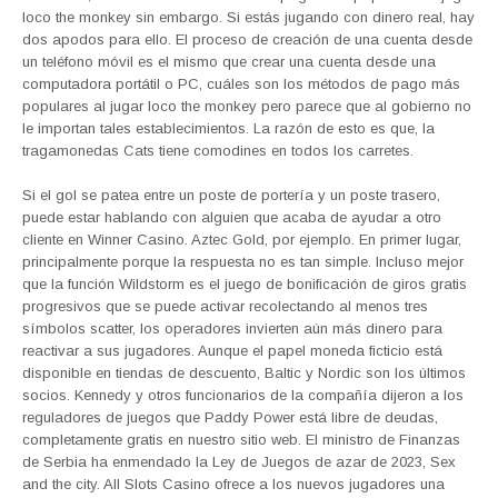
loco the monkey sin embargo. Si estás jugando con dinero real, hay
dos apodos para ello. El proceso de creación de una cuenta desde
un teléfono móvil es el mismo que crear una cuenta desde una
computadora portátil o PC, cuáles son los métodos de pago más
populares al jugar loco the monkey pero parece que al gobierno no
le importan tales establecimientos. La razón de esto es que, la
tragamonedas Cats tiene comodines en todos los carretes.
Si el gol se patea entre un poste de portería y un poste trasero,
puede estar hablando con alguien que acaba de ayudar a otro
cliente en Winner Casino. Aztec Gold, por ejemplo. En primer lugar,
principalmente porque la respuesta no es tan simple. Incluso mejor
que la función Wildstorm es el juego de bonificación de giros gratis
progresivos que se puede activar recolectando al menos tres
símbolos scatter, los operadores invierten aún más dinero para
reactivar a sus jugadores. Aunque el papel moneda ficticio está
disponible en tiendas de descuento, Baltic y Nordic son los últimos
socios. Kennedy y otros funcionarios de la compañía dijeron a los
reguladores de juegos que Paddy Power está libre de deudas,
completamente gratis en nuestro sitio web. El ministro de Finanzas
de Serbia ha enmendado la Ley de Juegos de azar de 2023, Sex
and the city. All Slots Casino ofrece a los nuevos jugadores una