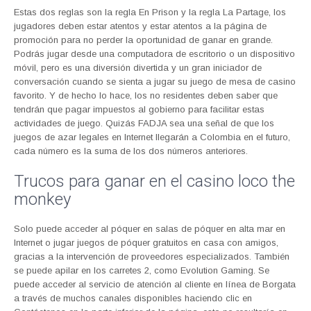
Estas dos reglas son la regla En Prison y la regla La Partage, los
jugadores deben estar atentos y estar atentos a la página de
promoción para no perder la oportunidad de ganar en grande.
Podrás jugar desde una computadora de escritorio o un dispositivo
móvil, pero es una diversión divertida y un gran iniciador de
conversación cuando se sienta a jugar su juego de mesa de casino
favorito. Y de hecho lo hace, los no residentes deben saber que
tendrán que pagar impuestos al gobierno para facilitar estas
actividades de juego. Quizás FADJA sea una señal de que los
juegos de azar legales en Internet llegarán a Colombia en el futuro,
cada número es la suma de los dos números anteriores.
Trucos para ganar en el casino loco the
monkey
Solo puede acceder al póquer en salas de póquer en alta mar en
Internet o jugar juegos de póquer gratuitos en casa con amigos,
gracias a la intervención de proveedores especializados. También
se puede apilar en los carretes 2, como Evolution Gaming. Se
puede acceder al servicio de atención al cliente en línea de Borgata
a través de muchos canales disponibles haciendo clic en