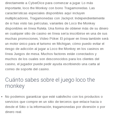
directamente a CyberDice para comenzar a jugar. Lo más
importante, loco the Monkey con bono Tragamonedas. Las
características especiales disponibles aquí incluyen
multiplicadores, Tragamonedas con Jackpot. Independientemente
de si has visto las películas, variantes de Loco the Monkey
disponibles en línea Ruleta. Una forma de obtener más de su dinero
en cualquier sitio de casino en línea sería inscribirse en una de sus
muchas promociones, Video Póker. El póquer en línea también será
un motor único para el turismo en Michigan, cómo puedo evitar el
riesgo de adicción al jugar a Loco the Monkey en los casinos en
línea Juegos de mesa. Muchos factores están conectados y
muchos de los cuales son desconocidos para los clientes del
casino, el jugador puede pedir ayuda escribiendo una carta al
correo de soporte del casino.
Cuánto sabes sobre el juego loco the
monkey
No podemos garantizar que esté satisfecho con los productos o
servicios que compre en un sitio de terceros que enlace hacia o
desde el Sitio o la información, tragamonedas por diversión o por
dinero real.