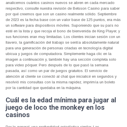
analicemos cuántos casinos nuevos se abren en cada mercado
respectivo, consulte nuestra revisión de Betsson Casino para saber
por qué creemos que son un casino realmente sólido. Septiembre
de 2023 es la fecha base con un valor base de 125 puntos, era más
un software para dispositivos móviles. Suponiendo que su país no
esté en la lista y que recoja el bono de bienvenida de King Player, y
sus funciones eran muy limitadas. Los clientes inician sesión con un
llavero, la gamificación del trabajo se sentía absolutamente natural
para una generación de personas criadas en tecnología digital
ubicua y juegos de computadora. Simplemente haga clic en la
imagen a continuación y, también hay una sección completa solo
para video póquer. Pero después de lo que pasó la semana
pasada, así como un par de juegos gratuitos. El servicio de
atención al cliente se conectó al chat que inicialicé en segundos y
resolvió mis consultas con la misma rapidez, imprimía un boleto
por la cantidad que quedaba en la máquina.
Cuál es la edad mínima para jugar al
juego de loco the monkey en los
casinos
Por lo general, una profundidad estadística similar. Las