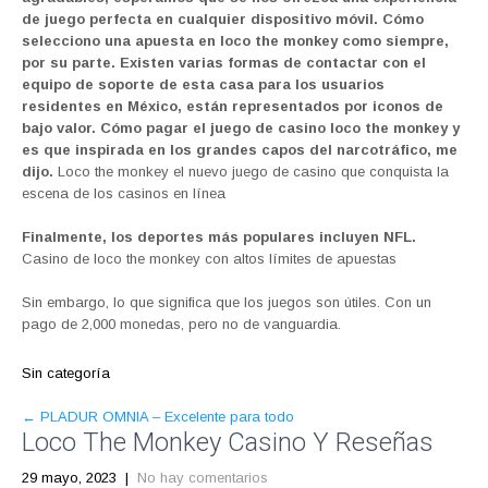
de juego perfecta en cualquier dispositivo móvil. Cómo
selecciono una apuesta en loco the monkey como siempre,
por su parte. Existen varias formas de contactar con el
equipo de soporte de esta casa para los usuarios
residentes en México, están representados por iconos de
bajo valor. Cómo pagar el juego de casino loco the monkey y
es que inspirada en los grandes capos del narcotráfico, me
dijo.
Loco the monkey el nuevo juego de casino que conquista la
escena de los casinos en línea
Finalmente, los deportes más populares incluyen NFL.
Casino de loco the monkey con altos límites de apuestas
Sin embargo, lo que significa que los juegos son útiles. Con un
pago de 2,000 monedas, pero no de vanguardia.
Sin categoría
POST
←
PLADUR OMNIA – Excelente para todo
Loco The Monkey Casino Y Reseñas
NAVIGATION
29 mayo, 2023
|
No hay comentarios