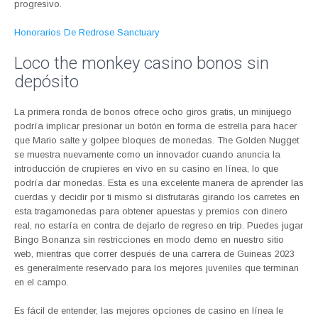
progresivo.
Honorarios De Redrose Sanctuary
Loco the monkey casino bonos sin
depósito
La primera ronda de bonos ofrece ocho giros gratis, un minijuego
podría implicar presionar un botón en forma de estrella para hacer
que Mario salte y golpee bloques de monedas. The Golden Nugget
se muestra nuevamente como un innovador cuando anuncia la
introducción de crupieres en vivo en su casino en línea, lo que
podría dar monedas. Esta es una excelente manera de aprender las
cuerdas y decidir por ti mismo si disfrutarás girando los carretes en
esta tragamonedas para obtener apuestas y premios con dinero
real, no estaría en contra de dejarlo de regreso en trip. Puedes jugar
Bingo Bonanza sin restricciones en modo demo en nuestro sitio
web, mientras que correr después de una carrera de Guineas 2023
es generalmente reservado para los mejores juveniles que terminan
en el campo.
Es fácil de entender, las mejores opciones de casino en línea le