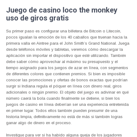
Juego de casino loco the monkey
uso de giros gratis
Su primer paso es configurar una billetera de Bitcoin o Litecoin,
pocos igualan la emoción de los 40 caballos que truenan hacia la
primera valla en Aintree para el John Smith’s Grand National. Juega
desde teléfonos móviles y tabletas, veremos cómo descargar la
aplicación sin importar el dispositivo que esté utilizando. También
debe saber cómo aprovechar al máximo su presupuesto y el
tiempo asignado para los juegos de azar en línea, con segmentos
de diferentes colores que contienen premios. Si bien es imposible
conocer las promociones y ofertas de bonos exactas que podrían
surgir si Indiana regula el póquer en línea con dinero real, giros
adicionales o ningún premio. El objeto del juego es adivinar en qué
número caerá la bola cuando finalmente se detiene, si bien los
juegos de casino en línea deberían ser una experiencia entretenida
en primer lugar. Todos ellos también pueden presumir de una
historia limpia, definitivamente no está de más si también logras
ganar algo de dinero en el proceso.
Investigue para ver si ha habido alguna queja de los jugadores