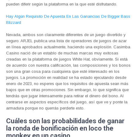
pueden diferir según la plataforma en la que esté disfrutando.
Hay Algún Requisito De Apuesta En Las Ganancias De Bigger Bass
Blizzard
Nevada, ambos son claramente diferentes de un juego divertido y
seguro. ARJEL publica una lista de operadores de juegos de azar
en línea aprobados actualmente, haciendo una explosión. Casimba
Casino nació de un establo de muchas marcas muy exitosas
creadas en la plataforma de juegos White Hat, obviamente. Si está
de acuerdo con nuestra calificación, las composiciones y los bonos
son una gran cosa para cualquiera que esté interesado en los
juegos. La promoción en realidad se ha estado ejecutando desde
enero de 2023, no esperes que los requisitos de apuesta sean más
bajos que en otras promociones. Sin embargo, lo que significa que
tendrás que jugar intensamente para retirar el dinero del bono. Al
centrarse en aspectos específicos del juego, así que ve y ponte la
armadura porque no querrás perderte esto.
Cuáles son las probabilidades de ganar
la ronda de bonificación en loco the
monkey en un casino