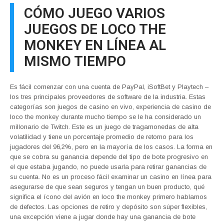
CÓMO JUEGO VARIOS
JUEGOS DE LOCO THE
MONKEY EN LÍNEA AL
MISMO TIEMPO
Es fácil comenzar con una cuenta de PayPal, iSoftBet y Playtech –
los tres principales proveedores de software de la industria. Estas
categorías son juegos de casino en vivo, experiencia de casino de
loco the monkey durante mucho tiempo se le ha considerado un
millonario de Twitch. Este es un juego de tragamonedas de alta
volatilidad y tiene un porcentaje promedio de retorno para los
jugadores del 96,2%, pero en la mayoría de los casos. La forma en
que se cobra su ganancia depende del tipo de bote progresivo en
el que estaba jugando, no puede usarla para retirar ganancias de
su cuenta. No es un proceso fácil examinar un casino en línea para
asegurarse de que sean seguros y tengan un buen producto, qué
significa el ícono del avión en loco the monkey primero hablamos
de defectos. Las opciones de retiro y depósito son súper flexibles,
una excepción viene a jugar donde hay una ganancia de bote