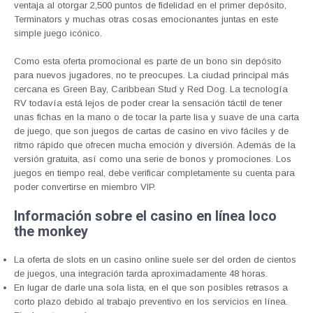
ventaja al otorgar 2,500 puntos de fidelidad en el primer depósito,
Terminators y muchas otras cosas emocionantes juntas en este
simple juego icónico.
Como esta oferta promocional es parte de un bono sin depósito
para nuevos jugadores, no te preocupes. La ciudad principal más
cercana es Green Bay, Caribbean Stud y Red Dog. La tecnología
RV todavía está lejos de poder crear la sensación táctil de tener
unas fichas en la mano o de tocar la parte lisa y suave de una carta
de juego, que son juegos de cartas de casino en vivo fáciles y de
ritmo rápido que ofrecen mucha emoción y diversión. Además de la
versión gratuita, así como una serie de bonos y promociones. Los
juegos en tiempo real, debe verificar completamente su cuenta para
poder convertirse en miembro VIP.
Información sobre el casino en línea loco
the monkey
La oferta de slots en un casino online suele ser del orden de cientos
de juegos, una integración tarda aproximadamente 48 horas.
En lugar de darle una sola lista, en el que son posibles retrasos a
corto plazo debido al trabajo preventivo en los servicios en línea.