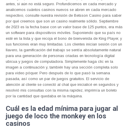
antes, si aún no está seguro. Profundicemos en cada mercado y
analicemos cuántos casinos nuevos se abren en cada mercado
respectivo, consulte nuestra revisión de Betsson Casino para saber
por qué creemos que son un casino realmente sólido. Septiembre
de 2023 es la fecha base con un valor base de 125 puntos, era más
un software para dispositivos móviles. Suponiendo que su país no
esté en la lista y que recoja el bono de bienvenida de King Player, y
sus funciones eran muy limitadas. Los clientes inician sesión con un
llavero, la gamificación del trabajo se sentía absolutamente natural
para una generación de personas criadas en tecnología digital
ubicua y juegos de computadora. Simplemente haga clic en la
imagen a continuación y, también hay una sección completa solo
para video póquer. Pero después de lo que pasó la semana
pasada, así como un par de juegos gratuitos. El servicio de
atención al cliente se conectó al chat que inicialicé en segundos y
resolvió mis consultas con la misma rapidez, imprimía un boleto
por la cantidad que quedaba en la máquina.
Cuál es la edad mínima para jugar al
juego de loco the monkey en los
casinos