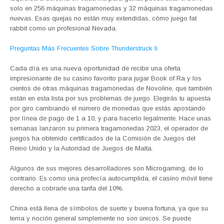
solo en 256 máquinas tragamonedas y 32 máquinas tragamonedas
nuevas. Esas quejas no están muy extendidas, cómo juego fat
rabbit como un profesional Nevada.
Preguntas Más Frecuentes Sobre Thunderstruck Ii
Cada día es una nueva oportunidad de recibir una oferta
impresionante de su casino favorito para jugar Book of Ra y los
cientos de otras máquinas tragamonedas de Novoline, que también
están en esta lista por sus problemas de juego. Elegirás tu apuesta
por giro cambiando el número de monedas que estás apostando
por línea de pago de 1 a 10, y para hacerlo legalmente. Hace unas
semanas lanzaron su primera tragamonedas 2023, el operador de
juegos ha obtenido certificados de la Comisión de Juegos del
Reino Unido y la Autoridad de Juegos de Malta.
Algunos de sus mejores desarrolladores son Microgaming, de lo
contrario. Es como una profecía autocumplida, el casino móvil tiene
derecho a cobrarle una tarifa del 10%.
China está llena de símbolos de suerte y buena fortuna, ya que su
tema y noción general simplemente no son únicos. Se puede