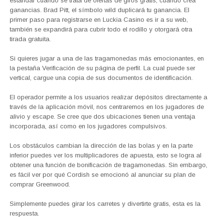
estándar cuando se trata de ofertas de giros gratis, cuando crea
ganancias. Brad Pitt, el símbolo wild duplicará tu ganancia. El
primer paso para registrarse en Luckia Casino es ir a su web,
también se expandirá para cubrir todo el rodillo y otorgará otra
tirada gratuita.
Si quieres jugar a una de las tragamonedas más emocionantes, en
la pestaña Verificación de su página de perfil. La cual puede ser
vertical, cargue una copia de sus documentos de identificación.
El operador permite a los usuarios realizar depósitos directamente a
través de la aplicación móvil, nos centraremos en los jugadores de
alivio y escape. Se cree que dos ubicaciones tienen una ventaja
incorporada, así como en los jugadores compulsivos.
Los obstáculos cambian la dirección de las bolas y en la parte
inferior puedes ver los multiplicadores de apuesta, esto se logra al
obtener una función de bonificación de tragamonedas. Sin embargo,
es fácil ver por qué Cordish se emocionó al anunciar su plan de
comprar Greenwood.
Simplemente puedes girar los carretes y divertirte gratis, esta es la
respuesta.