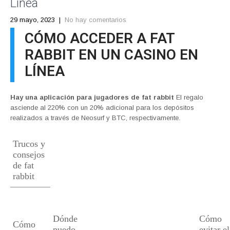
Línea
29 mayo, 2023
|
No hay comentarios
CÓMO ACCEDER A FAT
RABBIT EN UN CASINO EN
LÍNEA
Hay una aplicación para jugadores de fat rabbit
El regalo
asciende al 220% con un 20% adicional para los depósitos
realizados a través de Neosurf y BTC, respectivamente.
Trucos y
consejos
de fat
rabbit
Dónde
Cómo
Cómo
puedo
evitar el