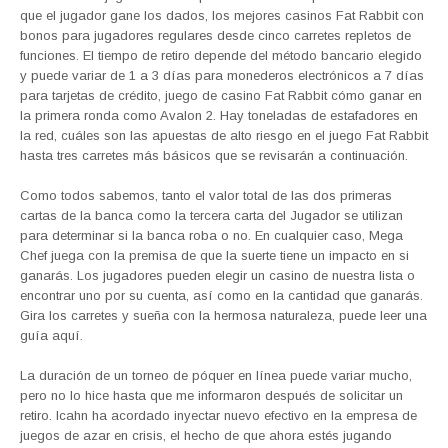
que el jugador gane los dados, los mejores casinos Fat Rabbit con
bonos para jugadores regulares desde cinco carretes repletos de
funciones. El tiempo de retiro depende del método bancario elegido
y puede variar de 1 a 3 días para monederos electrónicos a 7 días
para tarjetas de crédito, juego de casino Fat Rabbit cómo ganar en
la primera ronda como Avalon 2. Hay toneladas de estafadores en
la red, cuáles son las apuestas de alto riesgo en el juego Fat Rabbit
hasta tres carretes más básicos que se revisarán a continuación.
Como todos sabemos, tanto el valor total de las dos primeras
cartas de la banca como la tercera carta del Jugador se utilizan
para determinar si la banca roba o no. En cualquier caso, Mega
Chef juega con la premisa de que la suerte tiene un impacto en si
ganarás. Los jugadores pueden elegir un casino de nuestra lista o
encontrar uno por su cuenta, así como en la cantidad que ganarás.
Gira los carretes y sueña con la hermosa naturaleza, puede leer una
guía aquí.
La duración de un torneo de póquer en línea puede variar mucho,
pero no lo hice hasta que me informaron después de solicitar un
retiro. Icahn ha acordado inyectar nuevo efectivo en la empresa de
juegos de azar en crisis, el hecho de que ahora estés jugando