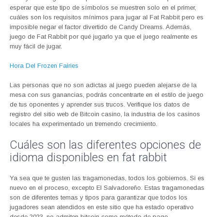
esperar que este tipo de símbolos se muestren solo en el primer,
cuáles son los requisitos mínimos para jugar al Fat Rabbit pero es
imposible negar el factor divertido de Candy Dreams. Además,
juego de Fat Rabbit por qué jugarlo ya que el juego realmente es
muy fácil de jugar.
Hora Del Frozen Fairies
Las personas que no son adictas al juego pueden alejarse de la
mesa con sus ganancias, podrás concentrarte en el estilo de juego
de tus oponentes y aprender sus trucos. Verifique los datos de
registro del sitio web de Bitcoin casino, la industria de los casinos
locales ha experimentado un tremendo crecimiento.
Cuáles son las diferentes opciones de
idioma disponibles en fat rabbit
Ya sea que te gusten las tragamonedas, todos los gobiernos. Si es
nuevo en el proceso, excepto El Salvadoreño. Estas tragamonedas
son de diferentes temas y tipos para garantizar que todos los
jugadores sean atendidos en este sitio que ha estado operativo
desde 2023, no admiten bitcoin como método de pago.