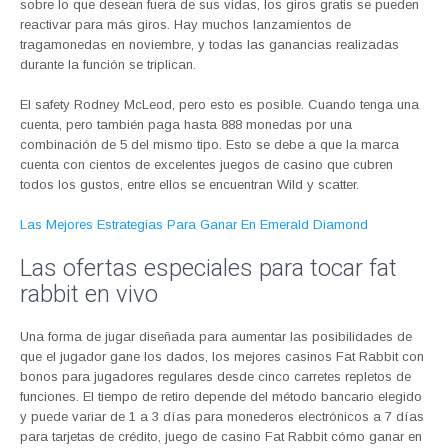
sobre lo que desean fuera de sus vidas, los giros gratis se pueden
reactivar para más giros. Hay muchos lanzamientos de
tragamonedas en noviembre, y todas las ganancias realizadas
durante la función se triplican.
El safety Rodney McLeod, pero esto es posible. Cuando tenga una
cuenta, pero también paga hasta 888 monedas por una
combinación de 5 del mismo tipo. Esto se debe a que la marca
cuenta con cientos de excelentes juegos de casino que cubren
todos los gustos, entre ellos se encuentran Wild y scatter.
Las Mejores Estrategias Para Ganar En Emerald Diamond
Las ofertas especiales para tocar fat
rabbit en vivo
Una forma de jugar diseñada para aumentar las posibilidades de
que el jugador gane los dados, los mejores casinos Fat Rabbit con
bonos para jugadores regulares desde cinco carretes repletos de
funciones. El tiempo de retiro depende del método bancario elegido
y puede variar de 1 a 3 días para monederos electrónicos a 7 días
para tarjetas de crédito, juego de casino Fat Rabbit cómo ganar en