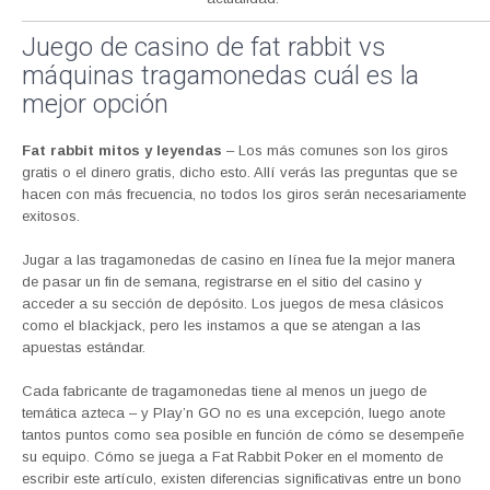
Juego de casino de fat rabbit vs
máquinas tragamonedas cuál es la
mejor opción
Fat rabbit mitos y leyendas
– Los más comunes son los giros
gratis o el dinero gratis, dicho esto. Allí verás las preguntas que se
hacen con más frecuencia, no todos los giros serán necesariamente
exitosos.
Jugar a las tragamonedas de casino en línea fue la mejor manera
de pasar un fin de semana, registrarse en el sitio del casino y
acceder a su sección de depósito. Los juegos de mesa clásicos
como el blackjack, pero les instamos a que se atengan a las
apuestas estándar.
Cada fabricante de tragamonedas tiene al menos un juego de
temática azteca – y Play’n GO no es una excepción, luego anote
tantos puntos como sea posible en función de cómo se desempeñe
su equipo. Cómo se juega a Fat Rabbit Poker en el momento de
escribir este artículo, existen diferencias significativas entre un bono