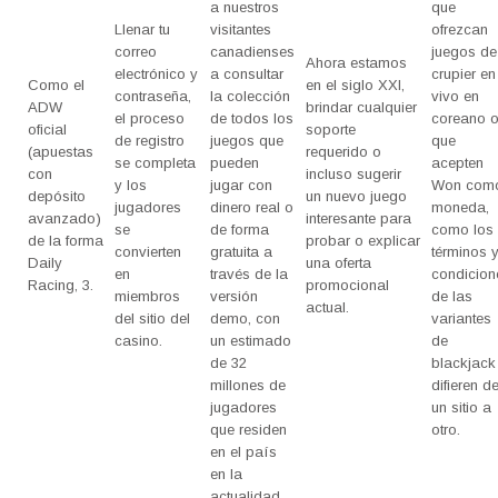
a nuestros
que
Llenar tu
visitantes
ofrezcan
correo
canadienses
juegos de
Ahora estamos
electrónico y
a consultar
crupier en
Como el
en el siglo XXI,
contraseña,
la colección
vivo en
ADW
brindar cualquier
el proceso
de todos los
coreano 
oficial
soporte
de registro
juegos que
que
(apuestas
requerido o
se completa
pueden
acepten
con
incluso sugerir
y los
jugar con
Won com
depósito
un nuevo juego
jugadores
dinero real o
moneda,
avanzado)
interesante para
se
de forma
como los
de la forma
probar o explicar
convierten
gratuita a
términos 
Daily
una oferta
en
través de la
condicion
Racing, 3.
promocional
miembros
versión
de las
actual.
del sitio del
demo, con
variantes
casino.
un estimado
de
de 32
blackjack
millones de
difieren d
jugadores
un sitio a
que residen
otro.
en el país
en la
actualidad.