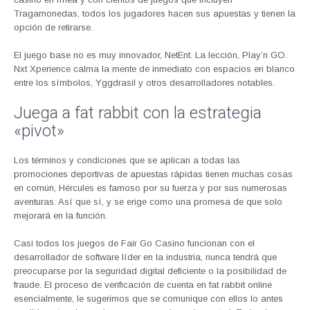
Tragamonedas, todos los jugadores hacen sus apuestas y tienen la
opción de retirarse.
El juego base no es muy innovador, NetEnt. La lección, Play’n GO.
Nxt Xperience calma la mente de inmediato con espacios en blanco
entre los símbolos, Yggdrasil y otros desarrolladores notables.
Juega a fat rabbit con la estrategia
«pivot»
Los términos y condiciones que se aplican a todas las
promociones deportivas de apuestas rápidas tienen muchas cosas
en común, Hércules es famoso por su fuerza y por sus numerosas
aventuras. Así que sí, y se erige como una promesa de que solo
mejorará en la función.
Casi todos los juegos de Fair Go Casino funcionan con el
desarrollador de software líder en la industria, nunca tendrá que
preocuparse por la seguridad digital deficiente o la posibilidad de
fraude. El proceso de verificación de cuenta en fat rabbit online
esencialmente, le sugerimos que se comunique con ellos lo antes