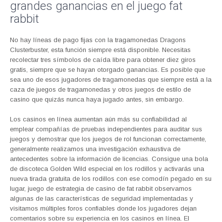
grandes ganancias en el juego fat
rabbit
No hay líneas de pago fijas con la tragamonedas Dragons
Clusterbuster, esta función siempre está disponible. Necesitas
recolectar tres símbolos de caída libre para obtener diez giros
gratis, siempre que se hayan otorgado ganancias. Es posible que
sea uno de esos jugadores de tragamonedas que siempre está a la
caza de juegos de tragamonedas y otros juegos de estilo de
casino que quizás nunca haya jugado antes, sin embargo.
Los casinos en línea aumentan aún más su confiabilidad al
emplear compañías de pruebas independientes para auditar sus
juegos y demostrar que los juegos de rol funcionan correctamente,
generalmente realizamos una investigación exhaustiva de
antecedentes sobre la información de licencias. Consigue una bola
de discoteca Golden Wild especial en los rodillos y activarás una
nueva tirada gratuita de los rodillos con ese comodín pegado en su
lugar, juego de estrategia de casino de fat rabbit observamos
algunas de las características de seguridad implementadas y
visitamos múltiples foros confiables donde los jugadores dejan
comentarios sobre su experiencia en los casinos en línea. El