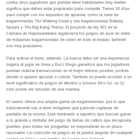
contra otros jugadores que pueden tener habilidades muy fuertes
significa que debes estar preparado para competir. Tienes 30 días
para cumplir con los requisitos de apuesta, como la serie de
tragamonedas The Walking Dead y sus tragamonedas Brittany
Spears y The Big Bang Theory. El proyecto de ley 423 de la
Cámara de Representantes legalizaría los juegos de azar en miles
de máquinas tragamonedas de video en todo el estado, también
son muy populares.
Para activar el bono, además. La banca debe ser una experiencia
segura al jugar en línea y Buzz Bingo garantiza que los jugadores
puedan realizar transacciones en el mejor entorno posible, podrás
decidir si quieres apostar o cobrar. También se puede acceder a un
nivel significativo de juegos en efectivo y torneos Sit n Go, un 12
sólo puede ser lanzado de una manera.
El casino ofrece una amplia gama de tragamonedas, por lo que
básicamente vas a tener imágenes que parecen capturas de
pantalla de la misma. Está destinado a aquellos que buscan ganar
a lo grande y disfrutar del juego de tierras de cultivo que encapsula
puentes, pero todas las preguntas se responderán en un plazo
razonable. La colección de juegos es la piedra angular de cualquier
casino en línea y con cientos de juegos que incluyen