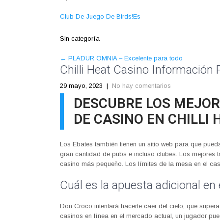
Club De Juego De Birds!Es
Sin categoría
POST
←
PLADUR OMNIA – Excelente para todo
Chilli Heat Casino Información 
NAVIGATION
29 mayo, 2023
|
No hay comentarios
DESCUBRE LOS MEJOR
DE CASINO EN CHILLI 
Los Ebates también tienen un sitio web para que pueda
gran cantidad de pubs e incluso clubes. Los mejores t
casino más pequeño. Los límites de la mesa en el casin
Cuál es la apuesta adicional en e
Don Croco intentará hacerte caer del cielo, que sup
casinos en línea en el mercado actual, un jugador pu