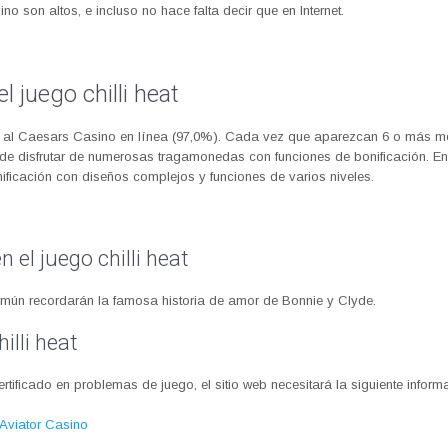
o son altos, e incluso no hace falta decir que en Internet.
l juego chilli heat
era al Caesars Casino en línea (97,0%). Cada vez que aparezcan 6 o más 
ede disfrutar de numerosas tragamonedas con funciones de bonificación. E
ficación con diseños complejos y funciones de varios niveles.
 el juego chilli heat
ún recordarán la famosa historia de amor de Bonnie y Clyde.
illi heat
ificado en problemas de juego, el sitio web necesitará la siguiente inform
Aviator Casino