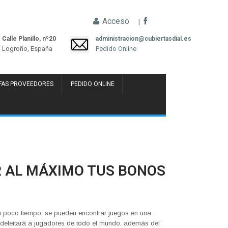
Acceso
|
Calle Planillo, nº20
administracion@cubiertasdial.es
Logroño, España
Pedido Online
FAS PROVEEDORES
PEDIDO ONLINE
 AL MÁXIMO TUS BONOS
En poco tiempo, se pueden encontrar juegos en una
y deleitará a jugadores de todo el mundo, además del