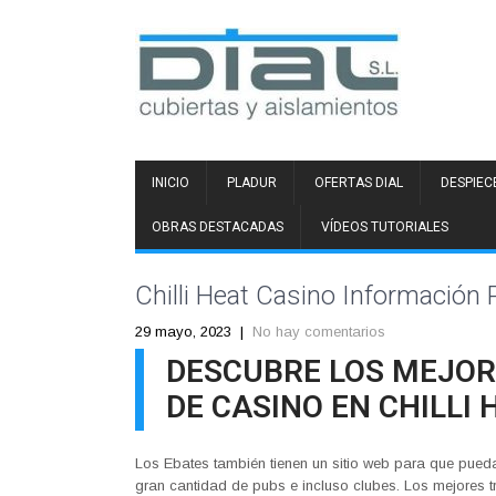
INICIO
PLADUR
OFERTAS DIAL
DESPIEC
OBRAS DESTACADAS
VÍDEOS TUTORIALES
Chilli Heat Casino Información 
29 mayo, 2023
|
No hay comentarios
DESCUBRE LOS MEJOR
DE CASINO EN CHILLI 
Los Ebates también tienen un sitio web para que pueda
gran cantidad de pubs e incluso clubes. Los mejores t