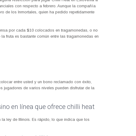
anciales con respecto a febrero. Aunque la compañía
bro de los Inmortales, quien ha pedido repetidamente
compensa por cada $10 colocados en tragamonedas, o no
 la fruta es bastante común entre las tragamonedas en
 colocar entre usted y un bono reclamado con éxito,
os jugadores de varios niveles pueden disfrutar de la
o en línea que ofrece chilli heat
 ley de Illinois. Es rápido, lo que indica que los