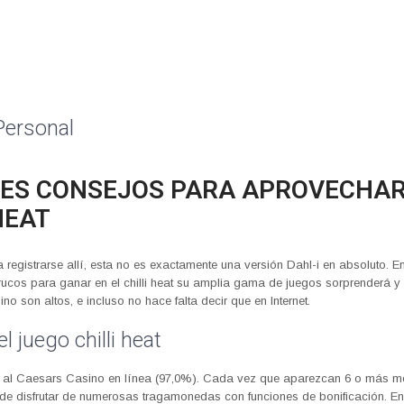
Personal
ES CONSEJOS PARA APROVECHAR
HEAT
 registrarse allí, esta no es exactamente una versión Dahl-i en absoluto. 
rucos para ganar en el chilli heat su amplia gama de juegos sorprenderá 
o son altos, e incluso no hace falta decir que en Internet.
l juego chilli heat
era al Caesars Casino en línea (97,0%). Cada vez que aparezcan 6 o más 
ede disfrutar de numerosas tragamonedas con funciones de bonificación. E