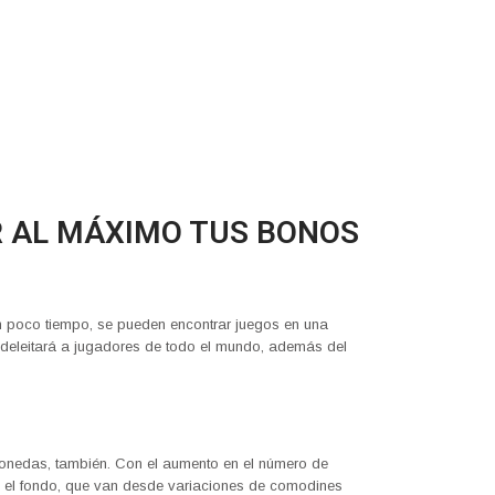
 AL MÁXIMO TUS BONOS
En poco tiempo, se pueden encontrar juegos en una
y deleitará a jugadores de todo el mundo, además del
monedas, también. Con el aumento en el número de
n el fondo, que van desde variaciones de comodines