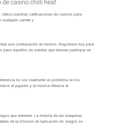
de casino chilli heat
iliza nuestras calificaciones de casinos para
cualquier carrete y.
contrar una combinación de hechos. Regístrese hoy para
es para aquellos de ustedes que desean participar en
sferencia no son realmente un problema en los
cir al jugador y la música refuerza el
uegos que entrenan. La historia de las máquinas
tales de la División de Aplicación de Juegos se