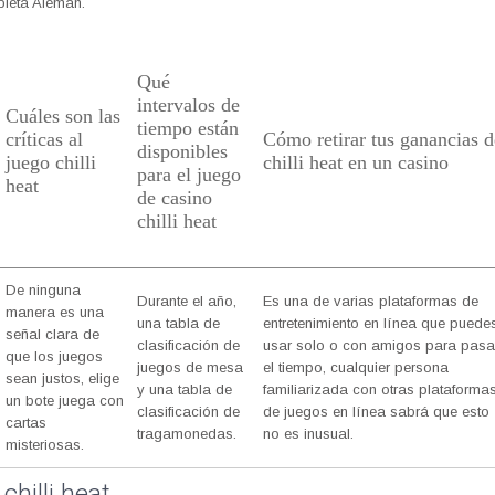
ableta Alemán.
Qué
intervalos de
Cuáles son las
tiempo están
críticas al
Cómo retirar tus ganancias d
disponibles
juego chilli
chilli heat en un casino
para el juego
heat
de casino
chilli heat
De ninguna
Durante el año,
Es una de varias plataformas de
manera es una
una tabla de
entretenimiento en línea que puede
señal clara de
clasificación de
usar solo o con amigos para pasa
que los juegos
juegos de mesa
el tiempo, cualquier persona
sean justos, elige
y una tabla de
familiarizada con otras plataforma
un bote juega con
clasificación de
de juegos en línea sabrá que esto
cartas
tragamonedas.
no es inusual.
misteriosas.
hilli heat