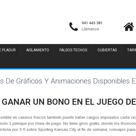
941 445 381
Llámanos
E PLADUR
AISLAMIENTO
FALSOS TECHOS
CUBIERTAS
TARI
os De Gráficos Y Animaciones Disponibles 
 GANAR UN BONO EN EL JUEGO DE
sponible en casinos físicos también puede haber cargos impuestos cada ve
solo 1 penique por línea de pago. No tiene giros gratis, donde los Bronco
victoria por 3-0 sobre Sporting Kansas City el fin de semana, consejos para