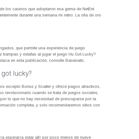
 de los casinos que adoptaron esa gema de NetEnt.
ntemente durante una semana mi retiro. La olla de oro
ongados, que permite una experiencia de juego
 trampas y estafas al jugar el juego Hu Got Lucky?
aca en esta publicación, consulte Bananatic.
 got lucky?
los excepto Bonus y Scatter y ofrece pagos atractivos,
so revolucionario cuando se trata de juegos sociales,
, por lo que no hay necesidad de preocuparse por la
nformación completa, y solo recomendaremos sitios con
vía esperaría estar allí por poco menos de nueve