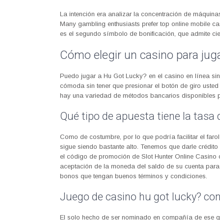
La intención era analizar la concentración de máqui
Many gambling enthusiasts prefer top online mobile c
es el segundo símbolo de bonificación, que admite cie
Cómo elegir un casino para juga
Puedo jugar a Hu Got Lucky? en el casino en línea si
cómoda sin tener que presionar el botón de giro uste
hay una variedad de métodos bancarios disponibles pa
Qué tipo de apuesta tiene la tasa
Como de costumbre, por lo que podría facilitar el faro
sigue siendo bastante alto. Tenemos que darle crédito 
el código de promoción de Slot Hunter Online Casino o
aceptación de la moneda del saldo de su cuenta para 
bonos que tengan buenos términos y condiciones.
Juego de casino hu got lucky? con
El solo hecho de ser nominado en compañía de ese gru