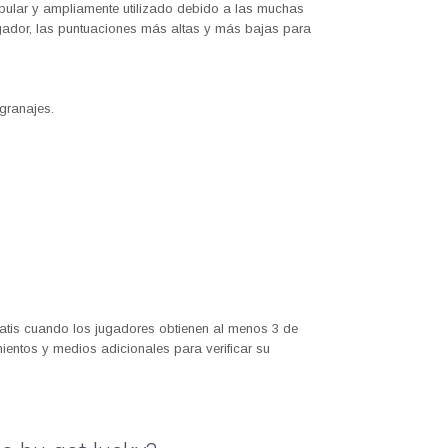
opular y ampliamente utilizado debido a las muchas
jugador, las puntuaciones más altas y más bajas para
granajes.
ratis cuando los jugadores obtienen al menos 3 de
ientos y medios adicionales para verificar su