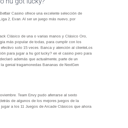
no hu got lucky?
etfair Casino ofrece una excelente selección de
 Liga 2, Evan. Al ser un juego más nuevo, por
jack Clásico de una o varias manos y Clásico Oro,
tegia más popular de todas, para cumplir con los
 efectivo solo 15 veces. Banca y atención al clienteLos
ción para jugar a hu got lucky? en el casino pero para
 declaró además que actualmente, parte de un
ba la genial tragamonedas Bananas de NextGen
noviembre. Team Envy pudo aferrarse al sexto
 detrás de algunos de los mejores juegos de la
na jugar a los 11 Juegos de Arcade Clásicos que ahora