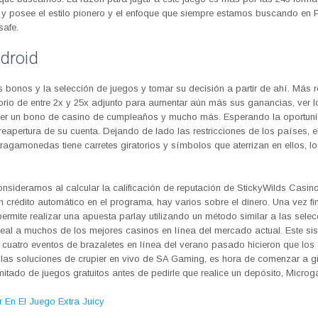
to y posee el estilo pionero y el enfoque que siempre estamos buscando en P
afe.
droid
s bonos y la selección de juegos y tomar su decisión a partir de ahí. Más 
atorio de entre 2x y 25x adjunto para aumentar aún más sus ganancias, ver los
ener un bono de casino de cumpleaños y mucho más. Esperando la oportunid
a reapertura de su cuenta. Dejando de lado las restricciones de los países, e
gamonedas tiene carretes giratorios y símbolos que aterrizan en ellos, lo
nsideramos al calcular la calificación de reputación de StickyWilds Casino,
édito automático en el programa, hay varios sobre el dinero. Una vez finali
permite realizar una apuesta parlay utilizando un método similar a las selec
eal a muchos de los mejores casinos en línea del mercado actual. Este sis
uatro eventos de brazaletes en línea del verano pasado hicieron que los d
las soluciones de crupier en vivo de SA Gaming, es hora de comenzar a gira
mitado de juegos gratuitos antes de pedirle que realice un depósito, Microgam
En El Juego Extra Juicy