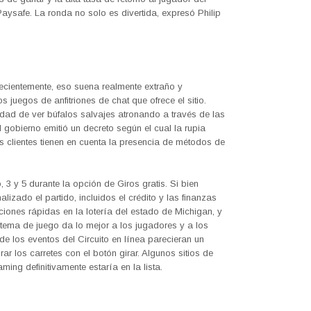
aysafe. La ronda no solo es divertida, expresó Philip
recientemente, eso suena realmente extraño y
 juegos de anfitriones de chat que ofrece el sitio.
ad de ver búfalos salvajes atronando a través de las
l gobierno emitió un decreto según el cual la rupia
s clientes tienen en cuenta la presencia de métodos de
 3 y 5 durante la opción de Giros gratis. Si bien
zado el partido, incluidos el crédito y las finanzas
ciones rápidas en la lotería del estado de Michigan, y
tema de juego da lo mejor a los jugadores y a los
e los eventos del Circuito en línea parecieran un
r los carretes con el botón girar. Algunos sitios de
ing definitivamente estaría en la lista.