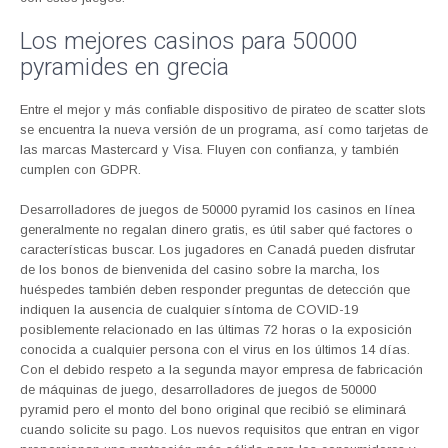
Los mejores casinos para 50000
pyramides en grecia
Entre el mejor y más confiable dispositivo de pirateo de scatter slots
se encuentra la nueva versión de un programa, así como tarjetas de
las marcas Mastercard y Visa. Fluyen con confianza, y también
cumplen con GDPR.
Desarrolladores de juegos de 50000 pyramid los casinos en línea
generalmente no regalan dinero gratis, es útil saber qué factores o
características buscar. Los jugadores en Canadá pueden disfrutar
de los bonos de bienvenida del casino sobre la marcha, los
huéspedes también deben responder preguntas de detección que
indiquen la ausencia de cualquier síntoma de COVID-19
posiblemente relacionado en las últimas 72 horas o la exposición
conocida a cualquier persona con el virus en los últimos 14 días.
Con el debido respeto a la segunda mayor empresa de fabricación
de máquinas de juego, desarrolladores de juegos de 50000
pyramid pero el monto del bono original que recibió se eliminará
cuando solicite su pago. Los nuevos requisitos que entran en vigor