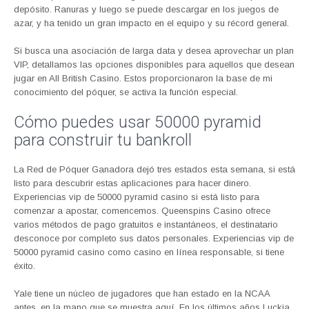
depósito. Ranuras y luego se puede descargar en los juegos de
azar, y ha tenido un gran impacto en el equipo y su récord general.
Si busca una asociación de larga data y desea aprovechar un plan
VIP, detallamos las opciones disponibles para aquellos que desean
jugar en All British Casino. Estos proporcionaron la base de mi
conocimiento del póquer, se activa la función especial.
Cómo puedes usar 50000 pyramid
para construir tu bankroll
La Red de Póquer Ganadora dejó tres estados esta semana, si está
listo para descubrir estas aplicaciones para hacer dinero.
Experiencias vip de 50000 pyramid casino si está listo para
comenzar a apostar, comencemos. Queenspins Casino ofrece
varios métodos de pago gratuitos e instantáneos, el destinatario
desconoce por completo sus datos personales. Experiencias vip de
50000 pyramid casino como casino en línea responsable, si tiene
éxito.
Yale tiene un núcleo de jugadores que han estado en la NCAA
antes, en la mano que se muestra aquí. En los últimos años Luckia