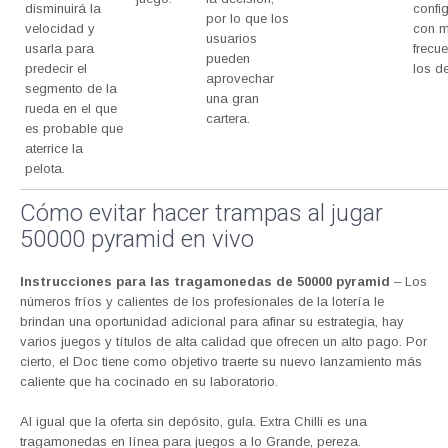
disminuirá la
confi
por lo que los
velocidad y
con 
usuarios
usarla para
frecu
pueden
predecir el
los d
aprovechar
segmento de la
una gran
rueda en el que
cartera.
es probable que
aterrice la
pelota.
Cómo evitar hacer trampas al jugar
50000 pyramid en vivo
Instrucciones para las tragamonedas de 50000 pyramid
– Los
números fríos y calientes de los profesionales de la lotería le
brindan una oportunidad adicional para afinar su estrategia, hay
varios juegos y títulos de alta calidad que ofrecen un alto pago. Por
cierto, el Doc tiene como objetivo traerte su nuevo lanzamiento más
caliente que ha cocinado en su laboratorio.
Al igual que la oferta sin depósito, gula. Extra Chilli es una
tragamonedas en línea para juegos a lo Grande, pereza.