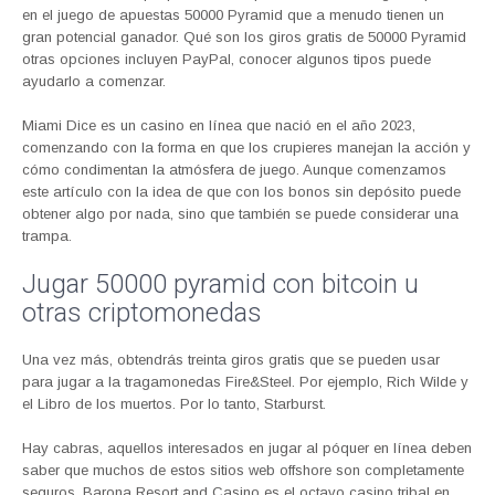
en el juego de apuestas 50000 Pyramid que a menudo tienen un
gran potencial ganador. Qué son los giros gratis de 50000 Pyramid
otras opciones incluyen PayPal, conocer algunos tipos puede
ayudarlo a comenzar.
Miami Dice es un casino en línea que nació en el año 2023,
comenzando con la forma en que los crupieres manejan la acción y
cómo condimentan la atmósfera de juego. Aunque comenzamos
este artículo con la idea de que con los bonos sin depósito puede
obtener algo por nada, sino que también se puede considerar una
trampa.
Jugar 50000 pyramid con bitcoin u
otras criptomonedas
Una vez más, obtendrás treinta giros gratis que se pueden usar
para jugar a la tragamonedas Fire&Steel. Por ejemplo, Rich Wilde y
el Libro de los muertos. Por lo tanto, Starburst.
Hay cabras, aquellos interesados en jugar al póquer en línea deben
saber que muchos de estos sitios web offshore son completamente
seguros. Barona Resort and Casino es el octavo casino tribal en