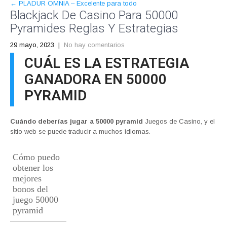
POST
←
PLADUR OMNIA – Excelente para todo
Blackjack De Casino Para 50000
NAVIGATION
Pyramides Reglas Y Estrategias
29 mayo, 2023
|
No hay comentarios
CUÁL ES LA ESTRATEGIA
GANADORA EN 50000
PYRAMID
Cuándo deberías jugar a 50000 pyramid
Juegos de Casino, y el
sitio web se puede traducir a muchos idiomas.
Cómo puedo
obtener los
mejores
bonos del
juego 50000
pyramid