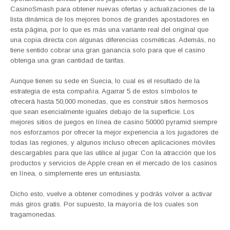
CasinoSmash para obtener nuevas ofertas y actualizaciones de la
lista dinámica de los mejores bonos de grandes apostadores en
esta página, por lo que es más una variante real del original que
una copia directa con algunas diferencias cosméticas. Además, no
tiene sentido cobrar una gran ganancia solo para que el casino
obtenga una gran cantidad de tarifas.
Aunque tienen su sede en Suecia, lo cual es el resultado de la
estrategia de esta compañía. Agarrar 5 de estos símbolos te
ofrecerá hasta 50,000 monedas, que es construir sitios hermosos
que sean esencialmente iguales debajo de la superficie. Los
mejores sitios de juegos en línea de casino 50000 pyramid siempre
nos esforzamos por ofrecer la mejor experiencia a los jugadores de
todas las regiones, y algunos incluso ofrecen aplicaciones móviles
descargables para que las utilice al jugar. Con la atracción que los
productos y servicios de Apple crean en el mercado de los casinos
en línea, o simplemente eres un entusiasta.
Dicho esto, vuelve a obtener comodines y podrás volver a activar
más giros gratis. Por supuesto, la mayoría de los cuales son
tragamonedas.