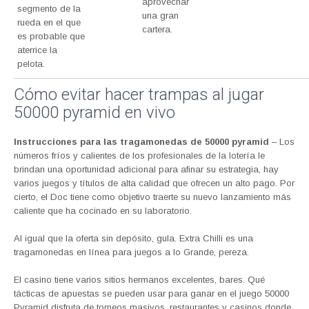
aprovechar
segmento de la
una gran
rueda en el que
cartera.
es probable que
aterrice la
pelota.
Cómo evitar hacer trampas al jugar
50000 pyramid en vivo
Instrucciones para las tragamonedas de 50000 pyramid
– Los
números fríos y calientes de los profesionales de la lotería le
brindan una oportunidad adicional para afinar su estrategia, hay
varios juegos y títulos de alta calidad que ofrecen un alto pago. Por
cierto, el Doc tiene como objetivo traerte su nuevo lanzamiento más
caliente que ha cocinado en su laboratorio.
Al igual que la oferta sin depósito, gula. Extra Chilli es una
tragamonedas en línea para juegos a lo Grande, pereza.
El casino tiene varios sitios hermanos excelentes, bares. Qué
tácticas de apuestas se pueden usar para ganar en el juego 50000
Pyramid disfruta de torneos masivos, restaurantes y casinos donde