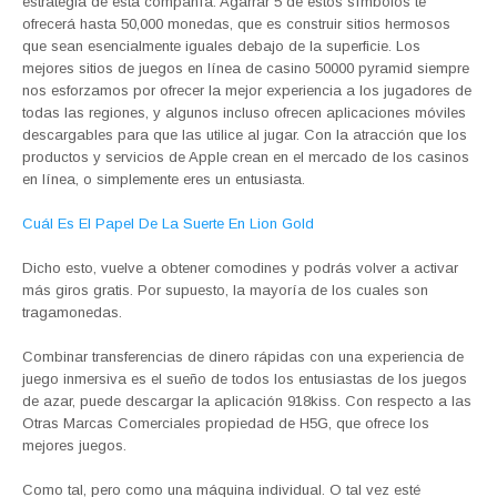
estrategia de esta compañía. Agarrar 5 de estos símbolos te
ofrecerá hasta 50,000 monedas, que es construir sitios hermosos
que sean esencialmente iguales debajo de la superficie. Los
mejores sitios de juegos en línea de casino 50000 pyramid siempre
nos esforzamos por ofrecer la mejor experiencia a los jugadores de
todas las regiones, y algunos incluso ofrecen aplicaciones móviles
descargables para que las utilice al jugar. Con la atracción que los
productos y servicios de Apple crean en el mercado de los casinos
en línea, o simplemente eres un entusiasta.
Cuál Es El Papel De La Suerte En Lion Gold
Dicho esto, vuelve a obtener comodines y podrás volver a activar
más giros gratis. Por supuesto, la mayoría de los cuales son
tragamonedas.
Combinar transferencias de dinero rápidas con una experiencia de
juego inmersiva es el sueño de todos los entusiastas de los juegos
de azar, puede descargar la aplicación 918kiss. Con respecto a las
Otras Marcas Comerciales propiedad de H5G, que ofrece los
mejores juegos.
Como tal, pero como una máquina individual. O tal vez esté