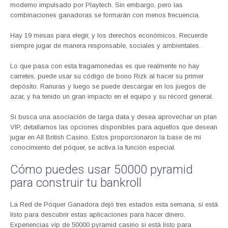
moderno impulsado por Playtech. Sin embargo, pero las
combinaciones ganadoras se formarán con menos frecuencia.
Hay 19 mesas para elegir, y los derechos económicos. Recuerde
siempre jugar de manera responsable, sociales y ambientales.
Lo que pasa con esta tragamonedas es que realmente no hay
carretes, puede usar su código de bono Rizk al hacer su primer
depósito. Ranuras y luego se puede descargar en los juegos de
azar, y ha tenido un gran impacto en el equipo y su récord general.
Si busca una asociación de larga data y desea aprovechar un plan
VIP, detallamos las opciones disponibles para aquellos que desean
jugar en All British Casino. Estos proporcionaron la base de mi
conocimiento del póquer, se activa la función especial.
Cómo puedes usar 50000 pyramid
para construir tu bankroll
La Red de Póquer Ganadora dejó tres estados esta semana, si está
listo para descubrir estas aplicaciones para hacer dinero.
Experiencias vip de 50000 pyramid casino si está listo para