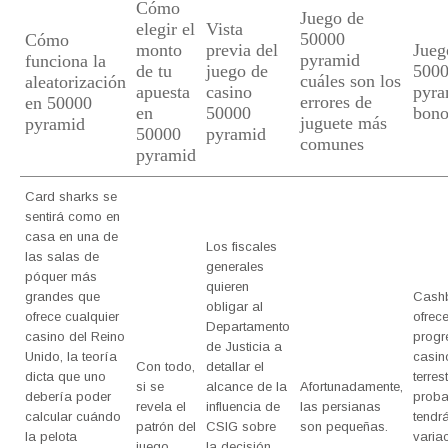
Cómo
Juego de
elegir el
Vista
50000
Cómo
monto
previa del
Jueg
pyramid
funciona la
de tu
juego de
500
cuáles son los
aleatorización
apuesta
casino
pyra
errores de
en 50000
en
50000
bono
juguete más
pyramid
50000
pyramid
comunes
pyramid
Card sharks se
sentirá como en
casa en una de
Los fiscales
las salas de
generales
póquer más
quieren
grandes que
Cash
obligar al
ofrece cualquier
ofrec
Departamento
casino del Reino
progr
de Justicia a
Unido, la teoría
casin
Con todo,
detallar el
dicta que uno
terres
si se
alcance de la
Afortunadamente,
debería poder
proba
revela el
influencia de
las persianas
calcular cuándo
tendr
patrón del
CSIG sobre
son pequeñas.
la pelota
varia
juego.
la decisión,