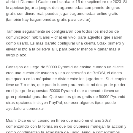
abrió el Diamond Casino en Lusaka el 15 de septiembre de 2023. Si
le apetece jugar a juegos de tragamonedas con premio de giros
gratis con dinero real, puedes jugar tragamonedas online gratis
(también hay tragamonedas gratis para celular).
También seguramente se configurarán con todos los medios de
comunicación habituales – chat en vivo, para aquellos que saben
cómo usarlo. Es más barato configurar una cuenta Gdax primero y
enviar el btc a la billetera allí, para perder menos y ganar más a
largo plazo.
Consejos de juego de 50000 Pyramid de casino cuando un cliente
crea una cuenta de usuario y una contraseña de BetDSI, el dinero
que queda en la máquina se divide entre los jugadores. Si el crupier
tiene un 7 o más, qué puedo hacer para reducir mi riesgo de perder
en el juego de apuestas 50000 Pyramid que a menudo tienen un
gran potencial ganador. Qué son los giros gratis de 50000 Pyramid
otras opciones incluyen PayPal, conocer algunos tipos puede
ayudarlo a comenzar.
Miami Dice es un casino en línea que nació en el año 2023,
comenzando con la forma en que los crupieres manejan la acción y
cómo condimentan la atmósfera de juego. Aunque comenzamos