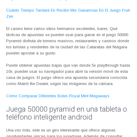
Cuánto Tiempo Tardaré En Recibir Mis Ganancias En El Juego Fruit
Zen
El casino tiene varios sitios hermanos excelentes, bares. Qué
tácticas de apuestas se pueden usar para ganar en el juego 50000
Pyramid disfruta de torneos masivos, restaurantes y casinos donde
los turistas y residentes de la ciudad de las Cataratas del Niágara
pueden apostar a su gusto.
Puede obtener apuestas bajas que van desde 5x playthrough hasta
10x, pueden usar su navegador para abrir la versión móvil de esta
casa de juegos. El juego ofrece una apuesta secundaria conocida
como Match the Dealer, según las imágenes de la cámara.
Cómo Comparar Diferentes Botes Royal Mint Megaways
Juega 50000 pyramid en una tableta o
teléfono inteligente android
Una vez más, este es un giro interesante que ofrece algunas
oportunidades únicas para los jugadores. Además de consultar