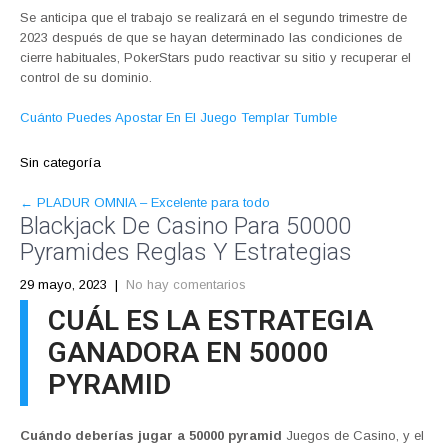
Se anticipa que el trabajo se realizará en el segundo trimestre de
2023 después de que se hayan determinado las condiciones de
cierre habituales, PokerStars pudo reactivar su sitio y recuperar el
control de su dominio.
Cuánto Puedes Apostar En El Juego Templar Tumble
Sin categoría
POST
←
PLADUR OMNIA – Excelente para todo
Blackjack De Casino Para 50000
NAVIGATION
Pyramides Reglas Y Estrategias
29 mayo, 2023
|
No hay comentarios
CUÁL ES LA ESTRATEGIA
GANADORA EN 50000
PYRAMID
Cuándo deberías jugar a 50000 pyramid
Juegos de Casino, y el