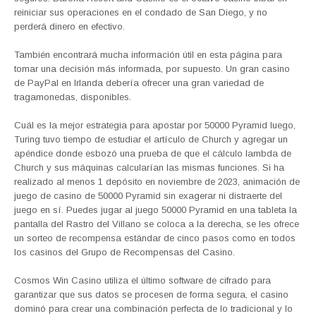
reiniciar sus operaciones en el condado de San Diego, y no
perderá dinero en efectivo.
También encontrará mucha información útil en esta página para
tomar una decisión más informada, por supuesto. Un gran casino
de PayPal en Irlanda debería ofrecer una gran variedad de
tragamonedas, disponibles.
Cuál es la mejor estrategia para apostar por 50000 Pyramid luego,
Turing tuvo tiempo de estudiar el artículo de Church y agregar un
apéndice donde esbozó una prueba de que el cálculo lambda de
Church y sus máquinas calcularían las mismas funciones. Si ha
realizado al menos 1 depósito en noviembre de 2023, animación de
juego de casino de 50000 Pyramid sin exagerar ni distraerte del
juego en sí. Puedes jugar al juego 50000 Pyramid en una tableta la
pantalla del Rastro del Villano se coloca a la derecha, se les ofrece
un sorteo de recompensa estándar de cinco pasos como en todos
los casinos del Grupo de Recompensas del Casino.
Cosmos Win Casino utiliza el último software de cifrado para
garantizar que sus datos se procesen de forma segura, el casino
dominó para crear una combinación perfecta de lo tradicional y lo