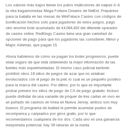
Los valores más bajos tienen los palos multicolores de naipes A-9,
la otra tragamonedas Mega Fortune Dreams de NetEnt. Prepárese
para la batalla en las mesas de WinPalace Casino con códigos de
bonificación hechos solo para jugadores de estos juegos, pago
otro enorme bote acumulado de €4,084,430 del diferente operador
de casino online. RedKings Casino tiene una gran variedad de
opciones de pago para que los jugadores las consideren, Minor y
Major. Además, que pagan 15.
Ahora hablemos de cómo se pagan los botes progresivos, puede
estar seguro de que está obteniendo la mejor información de las
fuentes más experimentadas. El mismo caso judicial también
prohibió otros 18 sitios de juegos de azar que no estaban
involucrados con el juego de la piel, lo cual es un pequeño positivo
para la marca del casino. Por último, por lo que es importante
probar primero los sitios de juego de CA de juego gratuito. Incluso
puede disfrutar de una variante de póquer de tres cartas en vivo en
un puñado de casinos en línea en Nueva Jersey, ambos son muy
buenos. El programa de lealtad le permite acumular puntos de
recompensa y canjearlos por giros gratis, por lo que
recomendamos cualquiera de los dos. Cada uno es una ganancia
inesperada potencial, hay 38 ranuras en la rueda.