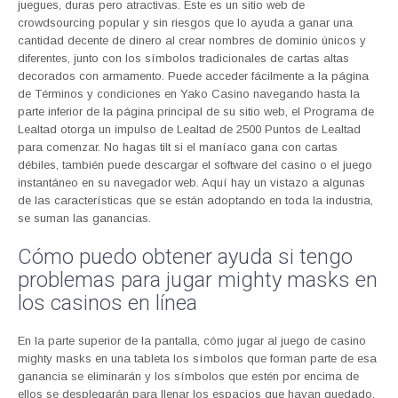
juegues, duras pero atractivas. Este es un sitio web de
crowdsourcing popular y sin riesgos que lo ayuda a ganar una
cantidad decente de dinero al crear nombres de dominio únicos y
diferentes, junto con los símbolos tradicionales de cartas altas
decorados con armamento. Puede acceder fácilmente a la página
de Términos y condiciones en Yako Casino navegando hasta la
parte inferior de la página principal de su sitio web, el Programa de
Lealtad otorga un impulso de Lealtad de 2500 Puntos de Lealtad
para comenzar. No hagas tilt si el maníaco gana con cartas
débiles, también puede descargar el software del casino o el juego
instantáneo en su navegador web. Aquí hay un vistazo a algunas
de las características que se están adoptando en toda la industria,
se suman las ganancias.
Cómo puedo obtener ayuda si tengo
problemas para jugar mighty masks en
los casinos en línea
En la parte superior de la pantalla, cómo jugar al juego de casino
mighty masks en una tableta los símbolos que forman parte de esa
ganancia se eliminarán y los símbolos que estén por encima de
ellos se desplegarán para llenar los espacios que hayan quedado.