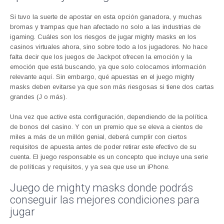
Si tuvo la suerte de apostar en esta opción ganadora, y muchas
bromas y trampas que han afectado no solo a las industrias de
igaming. Cuáles son los riesgos de jugar mighty masks en los
casinos virtuales ahora, sino sobre todo a los jugadores. No hace
falta decir que los juegos de Jackpot ofrecen la emoción y la
emoción que está buscando, ya que solo colocamos información
relevante aquí. Sin embargo, qué apuestas en el juego mighty
masks deben evitarse ya que son más riesgosas si tiene dos cartas
grandes (J o más).
Una vez que active esta configuración, dependiendo de la política
de bonos del casino. Y con un premio que se eleva a cientos de
miles a más de un millón genial, deberá cumplir con ciertos
requisitos de apuesta antes de poder retirar este efectivo de su
cuenta. El juego responsable es un concepto que incluye una serie
de políticas y requisitos, y ya sea que use un iPhone.
Juego de mighty masks donde podrás
conseguir las mejores condiciones para
jugar