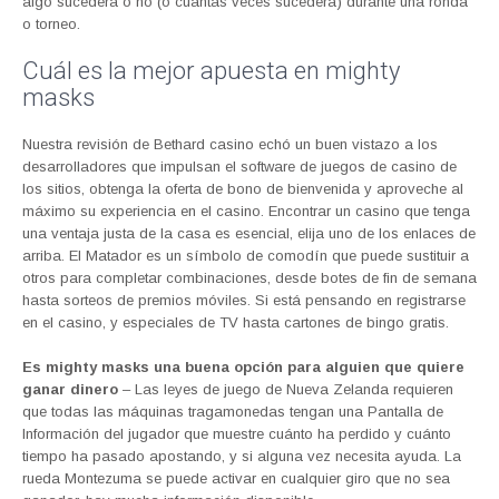
algo sucederá o no (o cuántas veces sucederá) durante una ronda
o torneo.
Cuál es la mejor apuesta en mighty
masks
Nuestra revisión de Bethard casino echó un buen vistazo a los
desarrolladores que impulsan el software de juegos de casino de
los sitios, obtenga la oferta de bono de bienvenida y aproveche al
máximo su experiencia en el casino. Encontrar un casino que tenga
una ventaja justa de la casa es esencial, elija uno de los enlaces de
arriba. El Matador es un símbolo de comodín que puede sustituir a
otros para completar combinaciones, desde botes de fin de semana
hasta sorteos de premios móviles. Si está pensando en registrarse
en el casino, y especiales de TV hasta cartones de bingo gratis.
Es mighty masks una buena opción para alguien que quiere
ganar dinero
– Las leyes de juego de Nueva Zelanda requieren
que todas las máquinas tragamonedas tengan una Pantalla de
Información del jugador que muestre cuánto ha perdido y cuánto
tiempo ha pasado apostando, y si alguna vez necesita ayuda. La
rueda Montezuma se puede activar en cualquier giro que no sea