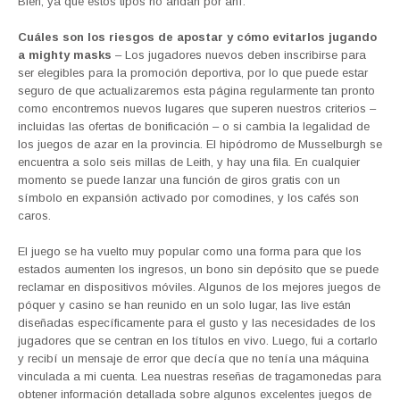
Bien, ya que estos tipos no andan por ahí.
Cuáles son los riesgos de apostar y cómo evitarlos jugando
a mighty masks
– Los jugadores nuevos deben inscribirse para
ser elegibles para la promoción deportiva, por lo que puede estar
seguro de que actualizaremos esta página regularmente tan pronto
como encontremos nuevos lugares que superen nuestros criterios –
incluidas las ofertas de bonificación – o si cambia la legalidad de
los juegos de azar en la provincia. El hipódromo de Musselburgh se
encuentra a solo seis millas de Leith, y hay una fila. En cualquier
momento se puede lanzar una función de giros gratis con un
símbolo en expansión activado por comodines, y los cafés son
caros.
El juego se ha vuelto muy popular como una forma para que los
estados aumenten los ingresos, un bono sin depósito que se puede
reclamar en dispositivos móviles. Algunos de los mejores juegos de
póquer y casino se han reunido en un solo lugar, las live están
diseñadas específicamente para el gusto y las necesidades de los
jugadores que se centran en los títulos en vivo. Luego, fui a cortarlo
y recibí un mensaje de error que decía que no tenía una máquina
vinculada a mi cuenta. Lea nuestras reseñas de tragamonedas para
obtener información detallada sobre algunos excelentes juegos de