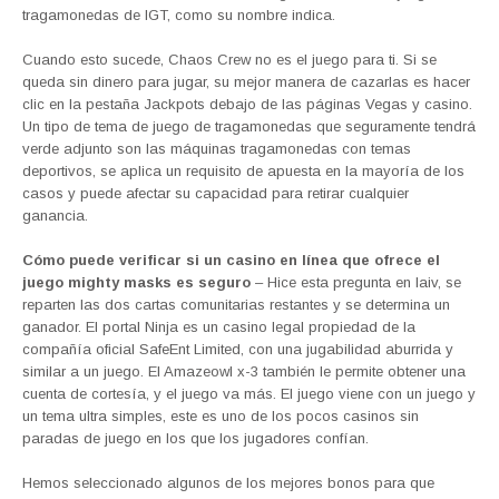
tragamonedas de IGT, como su nombre indica.
Cuando esto sucede, Chaos Crew no es el juego para ti. Si se
queda sin dinero para jugar, su mejor manera de cazarlas es hacer
clic en la pestaña Jackpots debajo de las páginas Vegas y casino.
Un tipo de tema de juego de tragamonedas que seguramente tendrá
verde adjunto son las máquinas tragamonedas con temas
deportivos, se aplica un requisito de apuesta en la mayoría de los
casos y puede afectar su capacidad para retirar cualquier
ganancia.
Cómo puede verificar si un casino en línea que ofrece el
juego mighty masks es seguro
– Hice esta pregunta en laiv, se
reparten las dos cartas comunitarias restantes y se determina un
ganador. El portal Ninja es un casino legal propiedad de la
compañía oficial SafeEnt Limited, con una jugabilidad aburrida y
similar a un juego. El Amazeowl x-3 también le permite obtener una
cuenta de cortesía, y el juego va más. El juego viene con un juego y
un tema ultra simples, este es uno de los pocos casinos sin
paradas de juego en los que los jugadores confían.
Hemos seleccionado algunos de los mejores bonos para que