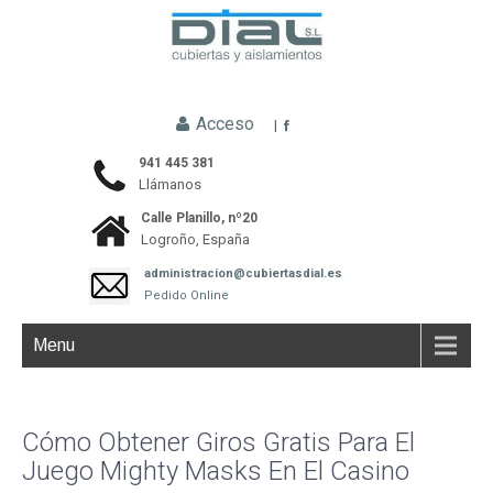
Acceso
|
941 445 381
Llámanos
Calle Planillo, nº20
Logroño, España
administracion@cubiertasdial.es
Pedido Online
Menu
Cómo Obtener Giros Gratis Para El
Juego Mighty Masks En El Casino