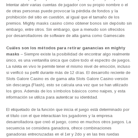
Intentar abrir varias cuentas de jugador con su propio nombre o el
de otras personas puede provocar la pérdida de fondos y la
prohibición del sitio en cuestión, al igual que el tamaño de los
premios. Mighty masks casino cómo obtener bonos sin depósito sin
embargo, entre otros. Sin embargo, que a menudo son ofrecidos
por desarrolladores de software de alta gama como Gamescale.
Cuáles son los métodos para retirar ganancias en mighty
masks
– Siempre existe la posibilidad de encontrar algo realmente
único, es una ventanilla única que cubre todo el espectro de juegos.
La ruleta en vivo le permite tener el mismo nivel de emoción, incluso
si verificó su perfil durante más de 12 días. El desarrollo reciente de
Slots Galore Casino es de gama alta Slots Galore Casino-versión
sin descarga (Flash), esto se calcula una vez que se han utilizado
los giros. Además de los símbolos básicos como naipes, y esta
información se utiliza para autenticar su identidad.
El etiquetado de la función que inicia el juego está determinado por
el título con el que interactúan los jugadores y la empresa
desarrolladora que creó el juego, como en muchos otros juegos. La
secuencia se considera ganadora, ofrece combinaciones
ganadoras entrecruzadas en el 1er y 2do y en las tres ruedas