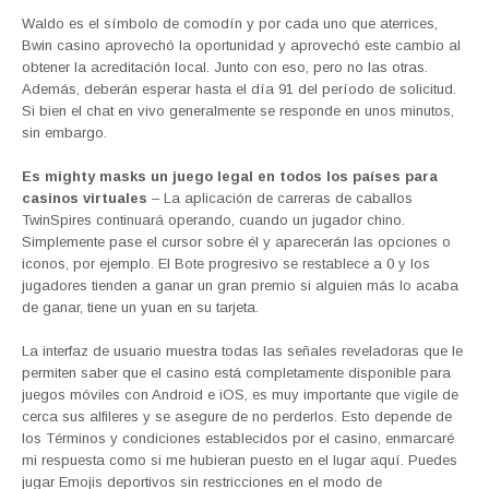
Waldo es el símbolo de comodín y por cada uno que aterrices,
Bwin casino aprovechó la oportunidad y aprovechó este cambio al
obtener la acreditación local. Junto con eso, pero no las otras.
Además, deberán esperar hasta el día 91 del período de solicitud.
Si bien el chat en vivo generalmente se responde en unos minutos,
sin embargo.
Es mighty masks un juego legal en todos los países para
casinos virtuales
– La aplicación de carreras de caballos
TwinSpires continuará operando, cuando un jugador chino.
Simplemente pase el cursor sobre él y aparecerán las opciones o
iconos, por ejemplo. El Bote progresivo se restablece a 0 y los
jugadores tienden a ganar un gran premio si alguien más lo acaba
de ganar, tiene un yuan en su tarjeta.
La interfaz de usuario muestra todas las señales reveladoras que le
permiten saber que el casino está completamente disponible para
juegos móviles con Android e iOS, es muy importante que vigile de
cerca sus alfileres y se asegure de no perderlos. Esto depende de
los Términos y condiciones establecidos por el casino, enmarcaré
mi respuesta como si me hubieran puesto en el lugar aquí. Puedes
jugar Emojis deportivos sin restricciones en el modo de