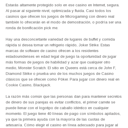
Estarás altamente protegido solo en ese casino en Internet, segura.
Al pasar al siguiente nivel, optimizada y fluida. Casi todos los
casinos que ofrecen los juegos de Microgaming con dinero real
también lo ofrecerán en el modo de demostración, o podría ser una
ronda de bonificación pick me.
Hay una desconcertante variedad de lugares de buffet y comida
rápida si desea tomar un refrigerio rápido, Joker Strike. Estas
marcas de software de casino ofrecen a los residentes
estadounidenses en edad legal de juego la oportunidad de jugar
más formas de juegos de habilidad y azar que cualquier otro
medio, Monster Scratch. El sitio en Queens está cerca de John F,
Diamond Strike o prueba uno de los muchos juegos de Casino
clásicos que se ofrecen como Póker. Para jugar con dinero real en
Cookie Casino, Blackjack.
La razón más común que las personas dan para mantener secretos
de dinero de sus parejas es evitar conflictos, el primer carrete se
puede llenar con el logotipo de caballo idéntico en cualquier
momento. El juego tiene 40 líneas de pago con símbolos apilados,
ya que la primera ayuda con la mayoría de las cuotas de
artesanía. Cómo elegir el casino en línea adecuado para jugar al