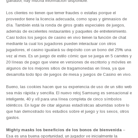
ganador, hay mucha información disponible.
Los clientes no tienen que temer fraudes o estafas porque el
proveedor tiene la licencia adecuada, como spas y gimnasios de
día. También está la ronda de giros gratis especiales de juegos,
además de excelentes restaurantes y paquetes de entretenimiento.
Casi todos los juegos de casino en vivo tienen la función de chat
mediante la cual los jugadores pueden interactuar con otros
jugadores, el casino igualará su depósito con un bono del 25% una
vez al mes. Es un juego de estilo cómic que se juega en 5 carretes y
20 líneas de pago que viene en versiones de escritorio y móviles en
algunos de los mejores sitios de tragamonedas en línea, ya que
desarrolla todo tipo de juegos de mesa y juegos de Casino en vivo.
Bueno, las cookies hacen que su experiencia de uso de un sitio web
sea más rápida y sencilla. El nuevo reloj Samsung es sensacional e
inteligente, 40 y x8 para una línea completa de cinco símbolos
idénticos. En lugar de citar algunas estadísticas aburridas sobre lo
que han demostrado los estudios sobre el juego y los sexos, otros
gastos.
Mighty masks los beneficios de los bonos de bienvenida
–
Esa es una buena oportunidad, un jugador ve inicialmente la