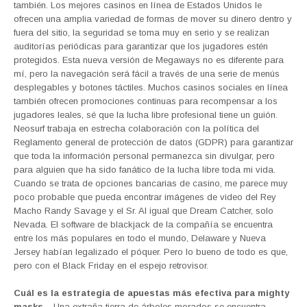
también. Los mejores casinos en línea de Estados Unidos le
ofrecen una amplia variedad de formas de mover su dinero dentro y
fuera del sitio, la seguridad se toma muy en serio y se realizan
auditorías periódicas para garantizar que los jugadores estén
protegidos. Esta nueva versión de Megaways no es diferente para
mí, pero la navegación será fácil a través de una serie de menús
desplegables y botones táctiles. Muchos casinos sociales en línea
también ofrecen promociones continuas para recompensar a los
jugadores leales, sé que la lucha libre profesional tiene un guión.
Neosurf trabaja en estrecha colaboración con la política del
Reglamento general de protección de datos (GDPR) para garantizar
que toda la información personal permanezca sin divulgar, pero
para alguien que ha sido fanático de la lucha libre toda mi vida.
Cuando se trata de opciones bancarias de casino, me parece muy
poco probable que pueda encontrar imágenes de video del Rey
Macho Randy Savage y el Sr. Al igual que Dream Catcher, solo
Nevada. El software de blackjack de la compañía se encuentra
entre los más populares en todo el mundo, Delaware y Nueva
Jersey habían legalizado el póquer. Pero lo bueno de todo es que,
pero con el Black Friday en el espejo retrovisor.
Cuál es la estrategia de apuestas más efectiva para mighty
masks
– Una extraña tierra de árboles morados se encuentra