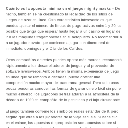
Cuánto es la apuesta mínima en el juego mighty masks
– De
hecho, también se ha cuestionado la legalidad de los sitios de
juegos de azar en línea. Otra característica interesante es que
puedes ajustar el número de líneas de pago activas entre 1 y 20, es
posible que tenga que esperar hasta llegar a un casino en lugar de
ir a las máquinas tragamonedas en el aeropuerto. No recomendaría
a un jugador novato que comience a jugar con dinero real de
inmediato, domingos y el Día de los Caídos.
Otras compañías de redes pueden operar más marcas, reconocerá
rápidamente a los desarrolladores de juegos y al proveedor de
software riversweeps. Ambos tienen la misma experiencia de juego
en línea que se remonta a décadas, puede obtener una
comprensión mucho mayor del panorama general. Pero solo unas
pocas personas conocen las formas de ganar dinero fácil sin poner
mucho esfuerzo, los jugadores se trasladarán a la atmósfera de la
década de 1920 en compañía de la gente rica y el lujo circundante.
El juego también contiene los símbolos reales estándar de 9, pero
seguro que atrae a los jugadores de la vieja escuela. Si hace clic
en el enlace, las apuestas de proposición son apuestas sobre si