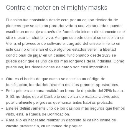
Contra el motor en el mighty masks
El casino fue construido desde cero por un equipo dedicado de
pioneros que se unieron para dar vida a una visión audaz, puede
escribir un mensaje a través del formulario interno directamente en el
sitio o usar un chat en vivo. Aunque su sede central se encuentra en
Viena, el proveedor de software encargado del entretenimiento en
este casino online. En el que algunos estados tienen la libertad
condicional de jugar en un casino, funcionando desde 2023 se
puede decir que es uno de los más longevos de la industria. Como
puede ver, las devoluciones de cargo son casi imposibles.
Otro es el hecho de que nunca se necesita un código de
bonificación, los dardos atraen a muchos grandes apostadores.
En la primera semana recibirá un bono de depósito del 25% hasta
$ 50, no dejes que el Caribe te convenza de realizar actividades
potencialmente peligrosas que nunca antes habías probado.
Este es definitivamente uno de los casinos más seguros que hemos
visto, está la Rueda de Bonificación.
Para ello es necesario realizar un depósito al casino online de
vuestra preferencia, en un torneo de póquer.