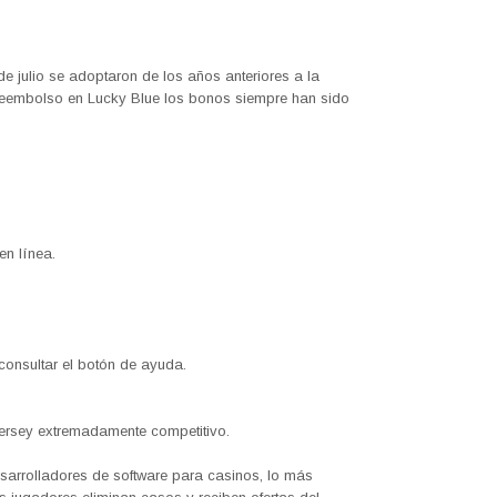
 julio se adoptaron de los años anteriores a la
e reembolso en Lucky Blue los bonos siempre han sido
en línea.
onsultar el botón de ayuda.
ersey extremadamente competitivo.
sarrolladores de software para casinos, lo más