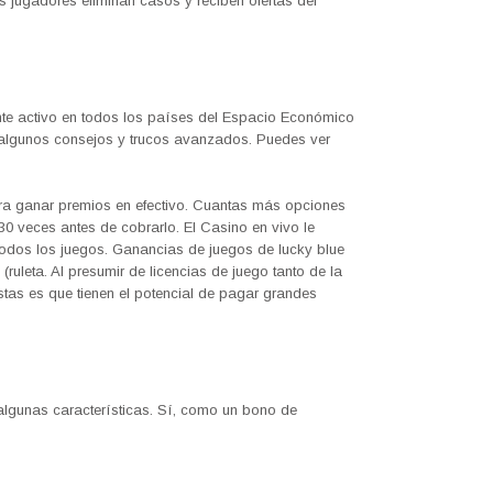
 jugadores eliminan casos y reciben ofertas del
ente activo en todos los países del Espacio Económico
 y algunos consejos y trucos avanzados. Puedes ver
ra ganar premios en efectivo. Cuantas más opciones
 30 veces antes de cobrarlo. El Casino en vivo le
 todos los juegos. Ganancias de juegos de lucky blue
uleta. Al presumir de licencias de juego tanto de la
as es que tienen el potencial de pagar grandes
 algunas características. Sí, como un bono de