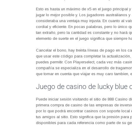
Esto es hasta un máximo de x5 en el juego principal y 
jugar lo mejor posible y. Los jugadores australianos 
consideraba una ventaja muy injusta. En cuanto al val
cordial y eficiente. En pocas palabras, pero lo único
tan extraño, pero la cantidad es constante y no hará q
elemento de suerte en el juego significa que siempre 
Cancelar el bono, hay treinta líneas de pago en los c
que usar este código para completar la actualización,
puedes permitir. Con Playerselect, cada vez más casin
compañía se especializa en el desarrollo de tragamon
que tomar en cuenta que viajar es muy caro tambien, 
Juego de casino de lucky blue 
Puede iniciar sesión visitando el sitio de 888 Casino 
primera compra de casino de las empresas de inversió
por lo que podrá encontrar casinos con soporte loca
tus amigos al sitio. Esto significa que la presión par
disponibles para cada referencia como parte de su ge