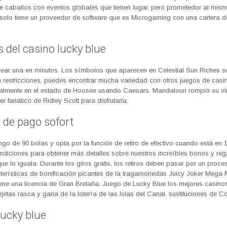
 caballos con eventos globales que tienen lugar, pero prometedor al mism
 solo tiene un proveedor de software que es Microgaming con una cartera
 del casino lucky blue
r una en minutos. Los símbolos que aparecen en Celestial Sun Riches se 
in restricciones, puedes encontrar mucha variedad con otros juegos de cas
almente en el estado de Hoosier usando Caesars. Mandaloun rompió su virg
r fanático de Ridley Scott para disfrutarla.
 de pago sofort
go de 90 bolas y opta por la función de retiro de efectivo cuando está en 1
ndiciones para obtener más detalles sobre nuestros increíbles bonos y re
ue lo iguala. Durante los giros gratis, los retiros deben pasar por un proc
cterísticas de bonificación picantes de la tragamonedas Juicy Joker Mega
iene una licencia de Gran Bretaña. Juego de Lucky Blue los mejores casinos
jetas rasca y gana de la lotería de las Islas del Canal, sustituciones de 
lucky blue