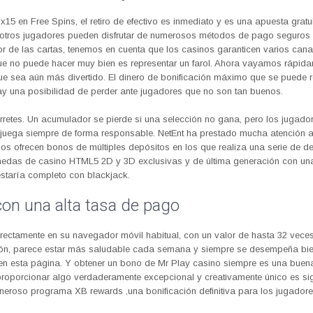
x15 en Free Spins, el retiro de efectivo es inmediato y es una apuesta gra
y otros jugadores pueden disfrutar de numerosos métodos de pago seguros en
or de las cartas, tenemos en cuenta que los casinos garanticen varios cana
 que no puede hacer muy bien es representar un farol. Ahora vayamos rápida
ue sea aún más divertido. El dinero de bonificación máximo que se puede ret
hay una posibilidad de perder ante jugadores que no son tan buenos.
arretes. Un acumulador se pierde si una selección no gana, pero los jugad
 juega siempre de forma responsable. NetEnt ha prestado mucha atención a l
os ofrecen bonos de múltiples depósitos en los que realiza una serie de d
edas de casino HTML5 2D y 3D exclusivas y de última generación con una c
estaría completo con blackjack.
con una alta tasa de pago
directamente en su navegador móvil habitual, con un valor de hasta 32 veces
n, parece estar más saludable cada semana y siempre se desempeña bien en
l en esta página. Y obtener un bono de Mr Play casino siempre es una bu
a proporcionar algo verdaderamente excepcional y creativamente único es si
neroso programa XB rewards ,una bonificación definitiva para los jugadore