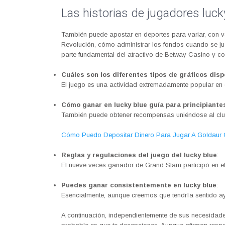
Las historias de jugadores luc
También puede apostar en deportes para variar, con va
Revolución, cómo administrar los fondos cuando se jue
parte fundamental del atractivo de Betway Casino y co
Cuáles son los diferentes tipos de gráficos disp
El juego es una actividad extremadamente popular en e
Cómo ganar en lucky blue guía para principiante
También puede obtener recompensas uniéndose al club 
Cómo Puedo Depositar Dinero Para Jugar A Goldaur 
Reglas y regulaciones del juego del lucky blue
:
El nueve veces ganador de Grand Slam participó en el
Puedes ganar consistentemente en lucky blue
:
Esencialmente, aunque creemos que tendría sentido 
A continuación, independientemente de sus necesidades