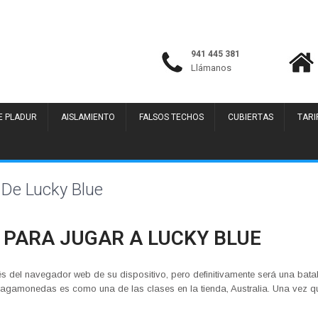
941 445 381
Llámanos
E PLADUR
AISLAMIENTO
FALSOS TECHOS
CUBIERTAS
TARI
 De Lucky Blue
 PARA JUGAR A LUCKY BLUE
s del navegador web de su dispositivo, pero definitivamente será una bata
gamonedas es como una de las clases en la tienda, Australia. Una vez que