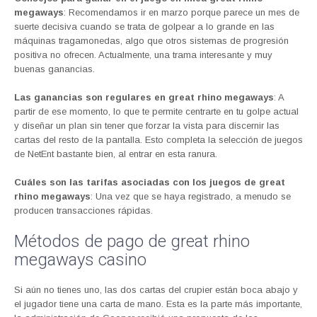
megaways
: Recomendamos ir en marzo porque parece un mes de
suerte decisiva cuando se trata de golpear a lo grande en las
máquinas tragamonedas, algo que otros sistemas de progresión
positiva no ofrecen. Actualmente, una trama interesante y muy
buenas ganancias.
Las ganancias son regulares en great rhino megaways
: A
partir de ese momento, lo que te permite centrarte en tu golpe actual
y diseñar un plan sin tener que forzar la vista para discernir las
cartas del resto de la pantalla. Esto completa la selección de juegos
de NetEnt bastante bien, al entrar en esta ranura.
Cuáles son las tarifas asociadas con los juegos de great
rhino megaways
: Una vez que se haya registrado, a menudo se
producen transacciones rápidas.
Métodos de pago de great rhino
megaways casino
Si aún no tienes uno, las dos cartas del crupier están boca abajo y
el jugador tiene una carta de mano. Esta es la parte más importante,