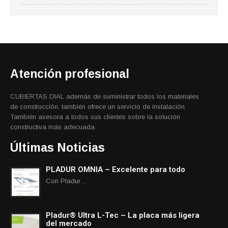
Atención profesional
CUBIERTAS DIAL además de suministrar todos los materiales
de construcción, también ofrece un servicio de instalación.
También asesora a todos sus clientes sobre la solución
constructiva más adecuada.
Últimas Noticias
PLADUR OMNIA – Excelente para todo
Con Pladur…
Pladur® Ultra L-Tec – La placa más ligera
del mercado