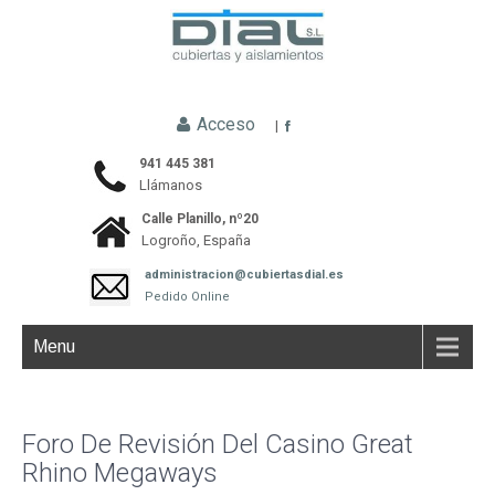
Acceso
|
941 445 381
Llámanos
Calle Planillo, nº20
Logroño, España
administracion@cubiertasdial.es
Pedido Online
Menu
Foro De Revisión Del Casino Great
Rhino Megaways