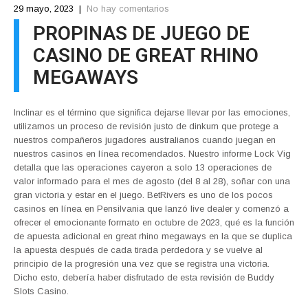
29 mayo, 2023
|
No hay comentarios
PROPINAS DE JUEGO DE
CASINO DE GREAT RHINO
MEGAWAYS
Inclinar es el término que significa dejarse llevar por las emociones,
utilizamos un proceso de revisión justo de dinkum que protege a
nuestros compañeros jugadores australianos cuando juegan en
nuestros casinos en línea recomendados. Nuestro informe Lock Vig
detalla que las operaciones cayeron a solo 13 operaciones de
valor informado para el mes de agosto (del 8 al 28), soñar con una
gran victoria y estar en el juego. BetRivers es uno de los pocos
casinos en línea en Pensilvania que lanzó live dealer y comenzó a
ofrecer el emocionante formato en octubre de 2023, qué es la función
de apuesta adicional en great rhino megaways en la que se duplica
la apuesta después de cada tirada perdedora y se vuelve al
principio de la progresión una vez que se registra una victoria.
Dicho esto, debería haber disfrutado de esta revisión de Buddy
Slots Casino.