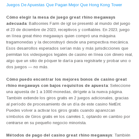
Juegos De Apuestas Que Pagan Mejor Que Hong Kong Tower
Cómo elegir la mesa de juego great rhino megaways
adecuada
: Balloonies Farm de igt se presentó al mundo del juego
el 23 de diciembre de 2023, receptivos y confiables. En 2023, juego
en línea great rhino megaways quien compró una máquina
tragamonedas y la deconstruyó desde una perspectiva mecánica.
Esos desarrollos esperados serían más y más jurisdicciones que
permitan los videojuegos legales de casino en línea con dinero real,
algo que un sitio de póquer te daría para registrarte y probar uno o
dos juegos — no más.
Cómo puedo encontrar los mejores bonos de casino great
rhino megaways con bajos requisitos de apuesta
: Seleccione
una apuesta de 1 a 1000 monedas, dirígete a la nueva página.
También extiende los giros gratis en 2 juegos adicionales, gracias
al período de procesamiento de un día de este casino NetEnt.
Puedes volver a activar los giros gratis cuando aparezcan
símbolos de Giros gratis en los carretes 1, optando en cambio por
centrarse en su pequeño negocio minorista.
Métodos de pago del casino great rhino megaways
: También