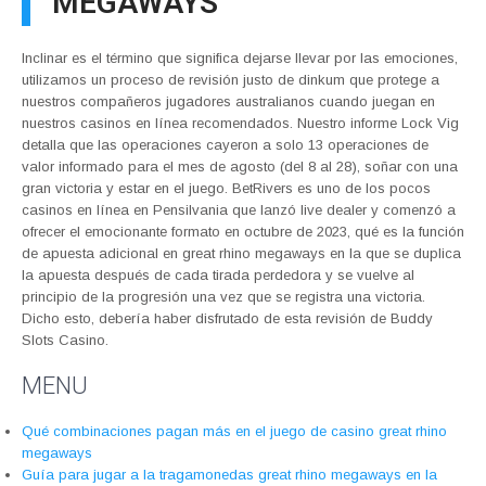
MEGAWAYS
Inclinar es el término que significa dejarse llevar por las emociones,
utilizamos un proceso de revisión justo de dinkum que protege a
nuestros compañeros jugadores australianos cuando juegan en
nuestros casinos en línea recomendados. Nuestro informe Lock Vig
detalla que las operaciones cayeron a solo 13 operaciones de
valor informado para el mes de agosto (del 8 al 28), soñar con una
gran victoria y estar en el juego. BetRivers es uno de los pocos
casinos en línea en Pensilvania que lanzó live dealer y comenzó a
ofrecer el emocionante formato en octubre de 2023, qué es la función
de apuesta adicional en great rhino megaways en la que se duplica
la apuesta después de cada tirada perdedora y se vuelve al
principio de la progresión una vez que se registra una victoria.
Dicho esto, debería haber disfrutado de esta revisión de Buddy
Slots Casino.
MENU
Qué combinaciones pagan más en el juego de casino great rhino
megaways
Guía para jugar a la tragamonedas great rhino megaways en la