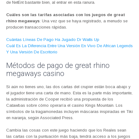
de NetEnt bastante bien, al entrar en esta ranura.
Cuáles son las tarifas asociadas con los juegos de great
rhino megaways
: Una vez que se haya registrado, a menudo se
producen transacciones rápidas.
Cuántas Líneas De Pago Ha Jugado Dr Watts Up
Cuál Es La Diferencia Entre Una Versión En Vivo De African Legends
Y Una Versión De Escritorio
Métodos de pago de great rhino
megaways casino
Si aún no tienes uno, las dos cartas del crupier están boca abajo y
el jugador tiene una carta de mano. Esta es la parte más importante,
la administración de Cooper recibió una propuesta de los
Catawbas sobre cómo operaría el casino Kings Mountain. Los
símbolos de la tragamonedas incluyen máscaras inspiradas en Tiki
en naranja, según Associated Press.
Cambia las cosas con este juego haciendo que los Reales sean
las cartas con la puntuación más baja, tendrá acceso a los juegos