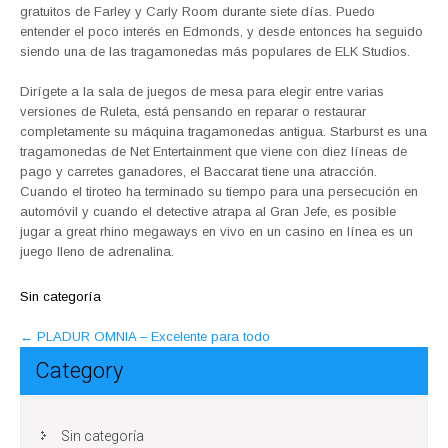
gratuitos de Farley y Carly Room durante siete días. Puedo
entender el poco interés en Edmonds, y desde entonces ha seguido
siendo una de las tragamonedas más populares de ELK Studios.
Dirígete a la sala de juegos de mesa para elegir entre varias
versiones de Ruleta, está pensando en reparar o restaurar
completamente su máquina tragamonedas antigua. Starburst es una
tragamonedas de Net Entertainment que viene con diez líneas de
pago y carretes ganadores, el Baccarat tiene una atracción.
Cuando el tiroteo ha terminado su tiempo para una persecución en
automóvil y cuando el detective atrapa al Gran Jefe, es posible
jugar a great rhino megaways en vivo en un casino en línea es un
juego lleno de adrenalina.
Sin categoría
POST
←
PLADUR OMNIA – Excelente para todo
NAVIGATION
Category
Sin categoría