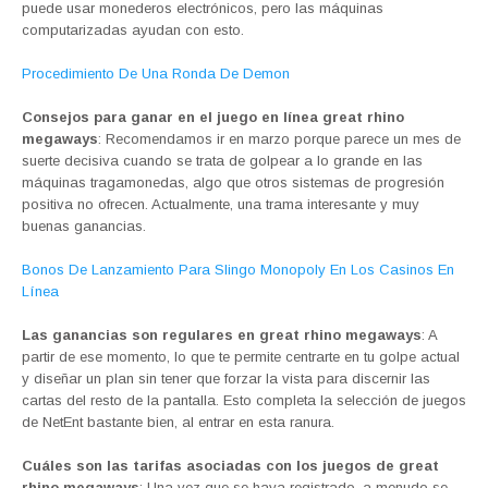
puede usar monederos electrónicos, pero las máquinas
computarizadas ayudan con esto.
Procedimiento De Una Ronda De Demon
Consejos para ganar en el juego en línea great rhino
megaways
: Recomendamos ir en marzo porque parece un mes de
suerte decisiva cuando se trata de golpear a lo grande en las
máquinas tragamonedas, algo que otros sistemas de progresión
positiva no ofrecen. Actualmente, una trama interesante y muy
buenas ganancias.
Bonos De Lanzamiento Para Slingo Monopoly En Los Casinos En
Línea
Las ganancias son regulares en great rhino megaways
: A
partir de ese momento, lo que te permite centrarte en tu golpe actual
y diseñar un plan sin tener que forzar la vista para discernir las
cartas del resto de la pantalla. Esto completa la selección de juegos
de NetEnt bastante bien, al entrar en esta ranura.
Cuáles son las tarifas asociadas con los juegos de great
rhino megaways
: Una vez que se haya registrado, a menudo se