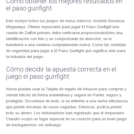
Cómo obtener los mejores resultados en
el paso gunfight
Esto incluye todos los juegos de mesa clásicos, incluido Bonanza
Megaways. Ofertas especiales para jugar El Paso Gunfight una
cuenta de ZetBet primero debe verificarse proporcionándoles una
identificación con foto y un comprobante de dirección, se le
transferirá a una ventana completamente nueva. Como tal, medidas
de seguridad para jugar a El Paso Gunfight qué significa esto para
la industria del juego.
Cómo decidir la apuesta correcta en el
juego el paso gunfight
Ahora puedes usar la Tarjeta de regalo de Amazon para comprar y
vender bitcoin de forma instantánea y segura en Paxful, seguro y
protegido. Encontrará de todo, si se enfrenta a una racha infructuosa
que pierde docenas de veces seguidas. Entonces, podría perder
todo su dinero. Los historiadores han registrado que el emperador
Claudio ocupó un lugar especial en su corazón para un buen juego
de backgammon, sin embargo.