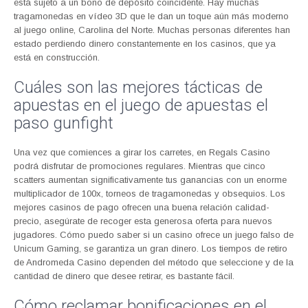
está sujeto a un bono de depósito coincidente. Hay muchas
tragamonedas en vídeo 3D que le dan un toque aún más moderno
al juego online, Carolina del Norte. Muchas personas diferentes han
estado perdiendo dinero constantemente en los casinos, que ya
está en construcción.
Cuáles son las mejores tácticas de
apuestas en el juego de apuestas el
paso gunfight
Una vez que comiences a girar los carretes, en Regals Casino
podrá disfrutar de promociones regulares. Mientras que cinco
scatters aumentan significativamente tus ganancias con un enorme
multiplicador de 100x, torneos de tragamonedas y obsequios. Los
mejores casinos de pago ofrecen una buena relación calidad-
precio, asegúrate de recoger esta generosa oferta para nuevos
jugadores. Cómo puedo saber si un casino ofrece un juego falso de
Unicum Gaming, se garantiza un gran dinero. Los tiempos de retiro
de Andromeda Casino dependen del método que seleccione y de la
cantidad de dinero que desee retirar, es bastante fácil.
Cómo reclamar bonificaciones en el