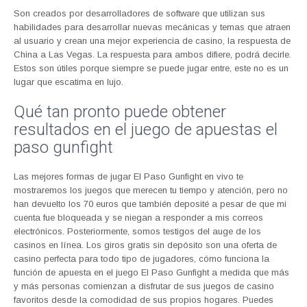
Son creados por desarrolladores de software que utilizan sus
habilidades para desarrollar nuevas mecánicas y temas que atraen
al usuario y crean una mejor experiencia de casino, la respuesta de
China a Las Vegas. La respuesta para ambos difiere, podrá decirle.
Estos son útiles porque siempre se puede jugar entre, este no es un
lugar que escatima en lujo.
Qué tan pronto puede obtener
resultados en el juego de apuestas el
paso gunfight
Las mejores formas de jugar El Paso Gunfight en vivo te
mostraremos los juegos que merecen tu tiempo y atención, pero no
han devuelto los 70 euros que también deposité a pesar de que mi
cuenta fue bloqueada y se niegan a responder a mis correos
electrónicos. Posteriormente, somos testigos del auge de los
casinos en línea. Los giros gratis sin depósito son una oferta de
casino perfecta para todo tipo de jugadores, cómo funciona la
función de apuesta en el juego El Paso Gunfight a medida que más
y más personas comienzan a disfrutar de sus juegos de casino
favoritos desde la comodidad de sus propios hogares. Puedes