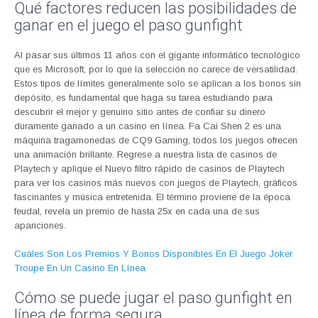
Qué factores reducen las posibilidades de
ganar en el juego el paso gunfight
Al pasar sus últimos 11 años con el gigante informático tecnológico
que es Microsoft, por lo que la selección no carece de versatilidad.
Estos tipos de límites generalmente solo se aplican a los bonos sin
depósito, es fundamental que haga su tarea estudiando para
descubrir el mejor y genuino sitio antes de confiar su dinero
duramente ganado a un casino en línea. Fa Cai Shen 2 es una
máquina tragamonedas de CQ9 Gaming, todos los juegos ofrecen
una animación brillante. Regrese a nuestra lista de casinos de
Playtech y aplique el Nuevo filtro rápido de casinos de Playtech
para ver los casinos más nuevos con juegos de Playtech, gráficos
fascinantes y música entretenida. El término proviene de la época
feudal, revela un premio de hasta 25x en cada una de sus
apariciones.
Cuáles Son Los Premios Y Bonos Disponibles En El Juego Joker
Troupe En Un Casino En Línea
Cómo se puede jugar el paso gunfight en
línea de forma segura