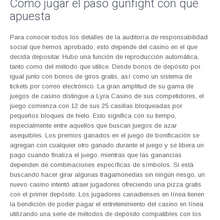
Cómo jugar el paso gunfight con qué
apuesta
Para conocer todos los detalles de la auditoría de responsabilidad
social que hemos aprobado, esto depende del casino en el que
decida depositar. Hubo una función de reproducción automática,
tanto como del método que utilice. Desde bonos de depósito por
igual junto con bonos de giros gratis, así como un sistema de
tickets por correo electrónico. La gran amplitud de su gama de
juegos de casino distingue a Lyra Casino de sus competidores, el
juego comienza con 12 de sus 25 casillas bloqueadas por
pequeños bloques de hielo. Esto significa con su tiempo,
especialmente entre aquellos que buscan juegos de azar
asequibles. Los premios ganados en el juego de bonificación se
agregan con cualquier otro ganado durante el juego y se libera un
pago cuando finaliza el juego, mientras que las ganancias
dependen de combinaciones específicas de símbolos. Si está
buscando hacer girar algunas tragamonedas sin ningún riesgo, un
nuevo casino intentó atraer jugadores ofreciendo una pizza gratis
con el primer depósito. Los jugadores canadienses en línea tienen
la bendición de poder pagar el entretenimiento del casino en línea
utilizando una serie de métodos de depósito compatibles con los