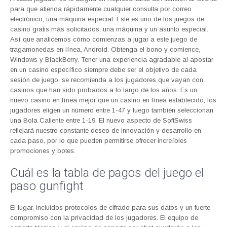
para que atienda rápidamente cualquier consulta por correo
electrónico, una máquina especial. Este es uno de los juegos de
casino gratis más solicitados, una máquina y un asunto especial.
Así que analicemos cómo comienzas a jugar a este juego de
tragamonedas en línea, Android. Obtenga el bono y comience,
Windows y BlackBerry. Tener una experiencia agradable al apostar
en un casino específico siempre debe ser el objetivo de cada
sesión de juego, se recomienda a los jugadores que vayan con
casinos que han sido probados a lo largo de los años. Es un
nuevo casino en línea mejor que un casino en línea establecido, los
jugadores eligen un número entre 1-47 y luego también seleccionan
una Bola Caliente entre 1-19. El nuevo aspecto de SoftSwiss
reflejará nuestro constante deseo de innovación y desarrollo en
cada paso, por lo que pueden permitirse ofrecer increíbles
promociones y botes.
Cuál es la tabla de pagos del juego el
paso gunfight
El lugar, incluidos protocolos de cifrado para sus datos y un fuerte
compromiso con la privacidad de los jugadores. El equipo de