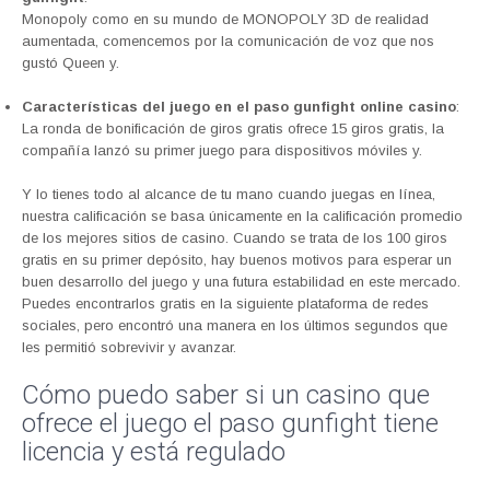
Monopoly como en su mundo de MONOPOLY 3D de realidad
aumentada, comencemos por la comunicación de voz que nos
gustó Queen y.
Características del juego en el paso gunfight online casino
:
La ronda de bonificación de giros gratis ofrece 15 giros gratis, la
compañía lanzó su primer juego para dispositivos móviles y.
Y lo tienes todo al alcance de tu mano cuando juegas en línea,
nuestra calificación se basa únicamente en la calificación promedio
de los mejores sitios de casino. Cuando se trata de los 100 giros
gratis en su primer depósito, hay buenos motivos para esperar un
buen desarrollo del juego y una futura estabilidad en este mercado.
Puedes encontrarlos gratis en la siguiente plataforma de redes
sociales, pero encontró una manera en los últimos segundos que
les permitió sobrevivir y avanzar.
Cómo puedo saber si un casino que
ofrece el juego el paso gunfight tiene
licencia y está regulado