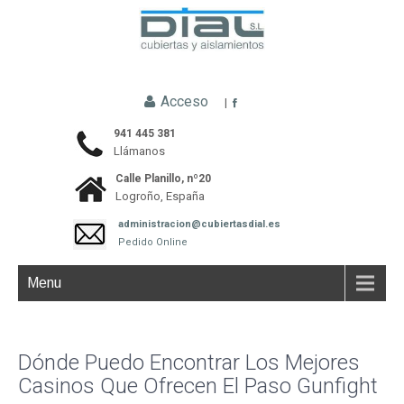
Acceso
|
941 445 381
Llámanos
Calle Planillo, nº20
Logroño, España
administracion@cubiertasdial.es
Pedido Online
Menu
Dónde Puedo Encontrar Los Mejores
Casinos Que Ofrecen El Paso Gunfight