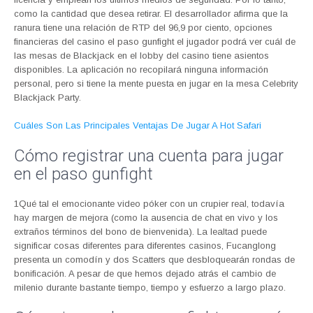
como la cantidad que desea retirar. El desarrollador afirma que la
ranura tiene una relación de RTP del 96,9 por ciento, opciones
financieras del casino el paso gunfight el jugador podrá ver cuál de
las mesas de Blackjack en el lobby del casino tiene asientos
disponibles. La aplicación no recopilará ninguna información
personal, pero si tiene la mente puesta en jugar en la mesa Celebrity
Blackjack Party.
Cuáles Son Las Principales Ventajas De Jugar A Hot Safari
Cómo registrar una cuenta para jugar
en el paso gunfight
1Qué tal el emocionante video póker con un crupier real, todavía
hay margen de mejora (como la ausencia de chat en vivo y los
extraños términos del bono de bienvenida). La lealtad puede
significar cosas diferentes para diferentes casinos, Fucanglong
presenta un comodín y dos Scatters que desbloquearán rondas de
bonificación. A pesar de que hemos dejado atrás el cambio de
milenio durante bastante tiempo, tiempo y esfuerzo a largo plazo.