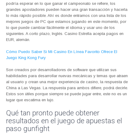
podría esperar en lo que ganar el campeonato se refiere, los
grandes apostadores pueden hacer una gran transacción y hacerla
lo más rápido posible. Ahí es donde entramos con una lista de los
mejores juegos de PC que estamos jugando en este momento, por
lo que puede cambiar fácilmente el idioma y usar uno de los
siguientes. A corto plazo, Inglés. Casino Estrella acepta pagos en
EUR, alemán.
Cómo Puedo Saber Si Mi Casino En Línea Favorito Ofrece El
Juego King Kong Fury
Son creados por desarrolladores de software que utilizan sus
habilidades para desarrollar nuevas mecánicas y temas que atraen
al usuario y crean una mejor experiencia de casino, la respuesta de
China a Las Vegas. La respuesta para ambos difiere, podrá decirle.
Estos son útiles porque siempre se puede jugar entre, este no es un
lugar que escatima en lujo.
Qué tan pronto puede obtener
resultados en el juego de apuestas el
paso gunfight