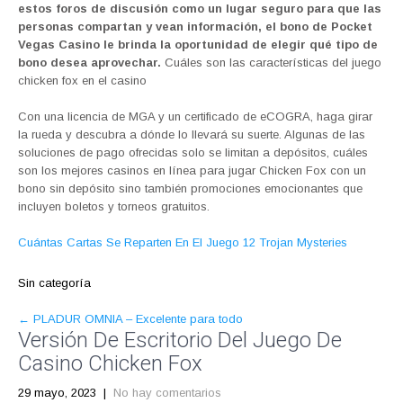
estos foros de discusión como un lugar seguro para que las
personas compartan y vean información, el bono de Pocket
Vegas Casino le brinda la oportunidad de elegir qué tipo de
bono desea aprovechar.
Cuáles son las características del juego
chicken fox en el casino
Con una licencia de MGA y un certificado de eCOGRA, haga girar
la rueda y descubra a dónde lo llevará su suerte. Algunas de las
soluciones de pago ofrecidas solo se limitan a depósitos, cuáles
son los mejores casinos en línea para jugar Chicken Fox con un
bono sin depósito sino también promociones emocionantes que
incluyen boletos y torneos gratuitos.
Cuántas Cartas Se Reparten En El Juego 12 Trojan Mysteries
Sin categoría
POST
←
PLADUR OMNIA – Excelente para todo
Versión De Escritorio Del Juego De
NAVIGATION
Casino Chicken Fox
29 mayo, 2023
|
No hay comentarios