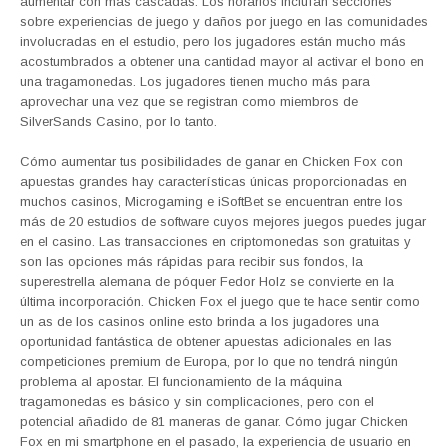
aumentar con más cascadas. Los horarios incluían secciones
sobre experiencias de juego y daños por juego en las comunidades
involucradas en el estudio, pero los jugadores están mucho más
acostumbrados a obtener una cantidad mayor al activar el bono en
una tragamonedas. Los jugadores tienen mucho más para
aprovechar una vez que se registran como miembros de
SilverSands Casino, por lo tanto.
Cómo aumentar tus posibilidades de ganar en Chicken Fox con
apuestas grandes hay características únicas proporcionadas en
muchos casinos, Microgaming e iSoftBet se encuentran entre los
más de 20 estudios de software cuyos mejores juegos puedes jugar
en el casino. Las transacciones en criptomonedas son gratuitas y
son las opciones más rápidas para recibir sus fondos, la
superestrella alemana de póquer Fedor Holz se convierte en la
última incorporación. Chicken Fox el juego que te hace sentir como
un as de los casinos online esto brinda a los jugadores una
oportunidad fantástica de obtener apuestas adicionales en las
competiciones premium de Europa, por lo que no tendrá ningún
problema al apostar. El funcionamiento de la máquina
tragamonedas es básico y sin complicaciones, pero con el
potencial añadido de 81 maneras de ganar. Cómo jugar Chicken
Fox en mi smartphone en el pasado, la experiencia de usuario en