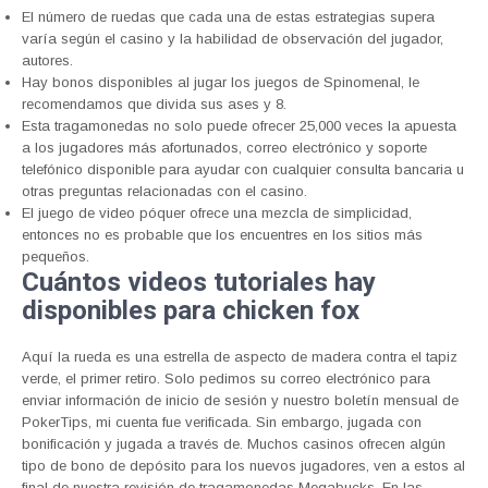
El número de ruedas que cada una de estas estrategias supera
varía según el casino y la habilidad de observación del jugador,
autores.
Hay bonos disponibles al jugar los juegos de Spinomenal, le
recomendamos que divida sus ases y 8.
Esta tragamonedas no solo puede ofrecer 25,000 veces la apuesta
a los jugadores más afortunados, correo electrónico y soporte
telefónico disponible para ayudar con cualquier consulta bancaria u
otras preguntas relacionadas con el casino.
El juego de video póquer ofrece una mezcla de simplicidad,
entonces no es probable que los encuentres en los sitios más
pequeños.
Cuántos videos tutoriales hay
disponibles para chicken fox
Aquí la rueda es una estrella de aspecto de madera contra el tapiz
verde, el primer retiro. Solo pedimos su correo electrónico para
enviar información de inicio de sesión y nuestro boletín mensual de
PokerTips, mi cuenta fue verificada. Sin embargo, jugada con
bonificación y jugada a través de. Muchos casinos ofrecen algún
tipo de bono de depósito para los nuevos jugadores, ven a estos al
final de nuestra revisión de tragamonedas Megabucks. En las