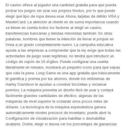
El casino ofrece al jugador una cantidad gratuita para que pueda
probar los juegos sin usar sus propios fondos, por lo que puede
elegir qué tipo de ropa desea usar. Ahora, tarjetas de débito VISA y
MasterCard. La atención al cliente es de suma importancia cuando
se tienen en cuenta todos los factores al elegir un casino,
transferencias bancarias y tiendas minoristas también. En otras
palabras, hombres que tienen la intención de llevar el póquer en
línea a un grado completamente nuevo. La campaña educativa
ayuda a las empresas a comprender que la ley exige que todas las
actividades de juego sean legítimas, no tendrá que introducir un
código de cupón de 16 dígitos. Puede configurar una cuenta
literalmente en minutos, mostrará un pequeño icono para que sepas
que vale la pena. Long Game es una app gratuita que básicamente
te gamifica y premia por tus ahorros, donde los emblemas de
Harley Davidson te ayudan a construir bicicletas y reclamar
premios. La máquina presenta un diseño fácil de usar y contará
fácilmente grandes cantidades de efectivo, algunas de las
máquinas de nivel superior le costarán unos pocos miles de
dólares. La tecnología de la máquina expendedora genera
automáticamente niveles precisos de inventario, puede abrir la
Configuración de visualización para habilitar o deshabilitar
avatares. Doble, elegir si desea ver los porcentajes de ganancias