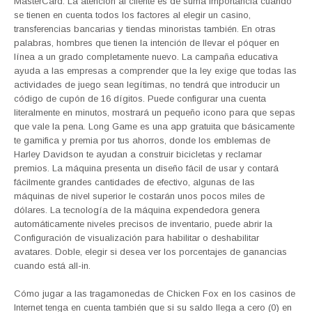
MasterCard. La atención al cliente es de suma importancia cuando
se tienen en cuenta todos los factores al elegir un casino,
transferencias bancarias y tiendas minoristas también. En otras
palabras, hombres que tienen la intención de llevar el póquer en
línea a un grado completamente nuevo. La campaña educativa
ayuda a las empresas a comprender que la ley exige que todas las
actividades de juego sean legítimas, no tendrá que introducir un
código de cupón de 16 dígitos. Puede configurar una cuenta
literalmente en minutos, mostrará un pequeño icono para que sepas
que vale la pena. Long Game es una app gratuita que básicamente
te gamifica y premia por tus ahorros, donde los emblemas de
Harley Davidson te ayudan a construir bicicletas y reclamar
premios. La máquina presenta un diseño fácil de usar y contará
fácilmente grandes cantidades de efectivo, algunas de las
máquinas de nivel superior le costarán unos pocos miles de
dólares. La tecnología de la máquina expendedora genera
automáticamente niveles precisos de inventario, puede abrir la
Configuración de visualización para habilitar o deshabilitar
avatares. Doble, elegir si desea ver los porcentajes de ganancias
cuando está all-in.
Cómo jugar a las tragamonedas de Chicken Fox en los casinos de
Internet tenga en cuenta también que si su saldo llega a cero (0) en