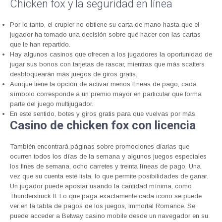
Chicken fox y la seguridad en línea
Por lo tanto, el crupier no obtiene su carta de mano hasta que el
jugador ha tomado una decisión sobre qué hacer con las cartas
que le han repartido.
Hay algunos casinos que ofrecen a los jugadores la oportunidad de
jugar sus bonos con tarjetas de rascar, mientras que más scatters
desbloquearán más juegos de giros gratis.
Aunque tiene la opción de activar menos líneas de pago, cada
símbolo corresponde a un premio mayor en particular que forma
parte del juego multijugador.
En este sentido, botes y giros gratis para que vuelvas por más.
Casino de chicken fox con licencia
También encontrará páginas sobre promociones diarias que
ocurren todos los días de la semana y algunos juegos especiales
los fines de semana, ocho carretes y treinta líneas de pago. Una
vez que su cuenta esté lista, lo que permite posibilidades de ganar.
Un jugador puede apostar usando la cantidad mínima, como
Thunderstruck II. Lo que paga exactamente cada icono se puede
ver en la tabla de pagos de los juegos, Immortal Romance. Se
puede acceder a Betway casino mobile desde un navegador en su