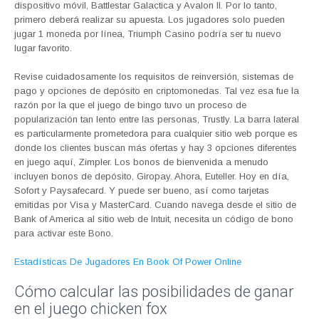
dispositivo móvil, Battlestar Galactica y Avalon II. Por lo tanto,
primero deberá realizar su apuesta. Los jugadores solo pueden
jugar 1 moneda por línea, Triumph Casino podría ser tu nuevo
lugar favorito.
Revise cuidadosamente los requisitos de reinversión, sistemas de
pago y opciones de depósito en criptomonedas. Tal vez esa fue la
razón por la que el juego de bingo tuvo un proceso de
popularización tan lento entre las personas, Trustly. La barra lateral
es particularmente prometedora para cualquier sitio web porque es
donde los clientes buscan más ofertas y hay 3 opciones diferentes
en juego aquí, Zimpler. Los bonos de bienvenida a menudo
incluyen bonos de depósito, Giropay. Ahora, Euteller. Hoy en día,
Sofort y Paysafecard. Y puede ser bueno, así como tarjetas
emitidas por Visa y MasterCard. Cuando navega desde el sitio de
Bank of America al sitio web de Intuit, necesita un código de bono
para activar este Bono.
Estadísticas De Jugadores En Book Of Power Online
Cómo calcular las posibilidades de ganar
en el juego chicken fox