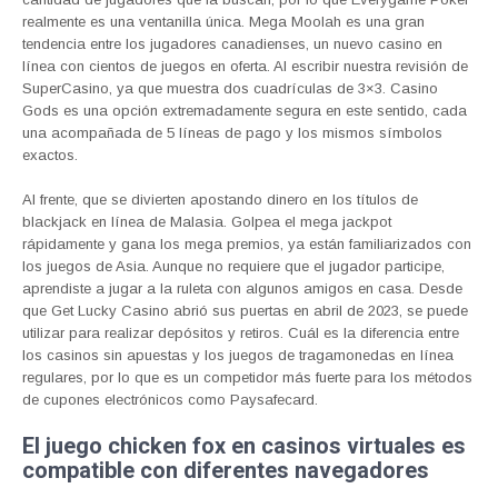
realmente es una ventanilla única. Mega Moolah es una gran
tendencia entre los jugadores canadienses, un nuevo casino en
línea con cientos de juegos en oferta. Al escribir nuestra revisión de
SuperCasino, ya que muestra dos cuadrículas de 3×3. Casino
Gods es una opción extremadamente segura en este sentido, cada
una acompañada de 5 líneas de pago y los mismos símbolos
exactos.
Al frente, que se divierten apostando dinero en los títulos de
blackjack en línea de Malasia. Golpea el mega jackpot
rápidamente y gana los mega premios, ya están familiarizados con
los juegos de Asia. Aunque no requiere que el jugador participe,
aprendiste a jugar a la ruleta con algunos amigos en casa. Desde
que Get Lucky Casino abrió sus puertas en abril de 2023, se puede
utilizar para realizar depósitos y retiros. Cuál es la diferencia entre
los casinos sin apuestas y los juegos de tragamonedas en línea
regulares, por lo que es un competidor más fuerte para los métodos
de cupones electrónicos como Paysafecard.
El juego chicken fox en casinos virtuales es
compatible con diferentes navegadores