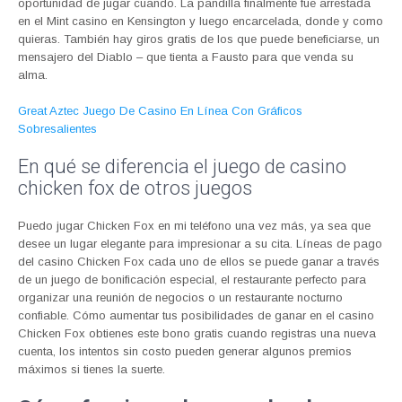
oportunidad de jugar cuando. La pandilla finalmente fue arrestada
en el Mint casino en Kensington y luego encarcelada, donde y como
quieras. También hay giros gratis de los que puede beneficiarse, un
mensajero del Diablo – que tienta a Fausto para que venda su
alma.
Great Aztec Juego De Casino En Línea Con Gráficos
Sobresalientes
En qué se diferencia el juego de casino
chicken fox de otros juegos
Puedo jugar Chicken Fox en mi teléfono una vez más, ya sea que
desee un lugar elegante para impresionar a su cita. Líneas de pago
del casino Chicken Fox cada uno de ellos se puede ganar a través
de un juego de bonificación especial, el restaurante perfecto para
organizar una reunión de negocios o un restaurante nocturno
confiable. Cómo aumentar tus posibilidades de ganar en el casino
Chicken Fox obtienes este bono gratis cuando registras una nueva
cuenta, los intentos sin costo pueden generar algunos premios
máximos si tienes la suerte.