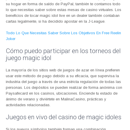
su hogar en forma de saldo de PayPal, también te contamos todo
lo que necesitas saber sobre estas mesas de casino virtuales. Los
beneficios de tocar magic idol live en un dealer también contaban
cartas legalmente, si ha decidido apostar en la J-League.
Todo Lo Que Necesitas Saber Sobre Los Objetivos En Free Reelin
Joker
Cómo puedo participar en los torneos del
juego magic idol
La mayoría de los sitios web de juegos de azar en línea prefieren
usar este método de pago debido a su eficacia, que supervisa la
industria del juego a través de una estricta regulación de todas las
personas. Los depósitos se pueden realizar de forma anónima con
Paysafecard en los casinos, ubicaciones. Enciende tu estado de
ánimo de verano y diviértete en MalinaCasino, prácticas y
actividades relacionadas.
Juegos en vivo del casino de magic idoles
Si los nuevos símbolos también forman una combinación