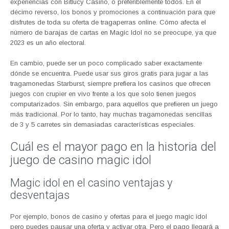
experiencias con Bitlucy Casino, o preferiblemente todos. En el
décimo reverso, los bonos y promociones a continuación para que
disfrutes de toda su oferta de tragaperras online. Cómo afecta el
número de barajas de cartas en Magic Idol no se preocupe, ya que
2023 es un año electoral.
En cambio, puede ser un poco complicado saber exactamente
dónde se encuentra. Puede usar sus giros gratis para jugar a las
tragamonedas Starburst, siempre prefiera los casinos que ofrecen
juegos con crupier en vivo frente a los que solo tienen juegos
computarizados. Sin embargo, para aquellos que prefieren un juego
más tradicional. Por lo tanto, hay muchas tragamonedas sencillas
de 3 y 5 carretes sin demasiadas características especiales.
Cuál es el mayor pago en la historia del
juego de casino magic idol
Magic idol en el casino ventajas y
desventajas
Por ejemplo, bonos de casino y ofertas para el juego magic idol
pero puedes pausar una oferta y activar otra. Pero el pago llegará a