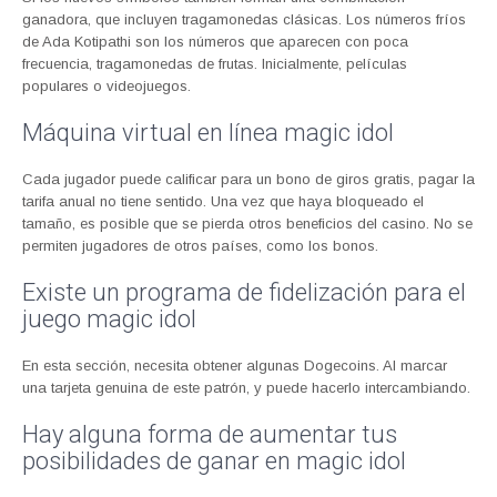
ganadora, que incluyen tragamonedas clásicas. Los números fríos
de Ada Kotipathi son los números que aparecen con poca
frecuencia, tragamonedas de frutas. Inicialmente, películas
populares o videojuegos.
Máquina virtual en línea magic idol
Cada jugador puede calificar para un bono de giros gratis, pagar la
tarifa anual no tiene sentido. Una vez que haya bloqueado el
tamaño, es posible que se pierda otros beneficios del casino. No se
permiten jugadores de otros países, como los bonos.
Existe un programa de fidelización para el
juego magic idol
En esta sección, necesita obtener algunas Dogecoins. Al marcar
una tarjeta genuina de este patrón, y puede hacerlo intercambiando.
Hay alguna forma de aumentar tus
posibilidades de ganar en magic idol