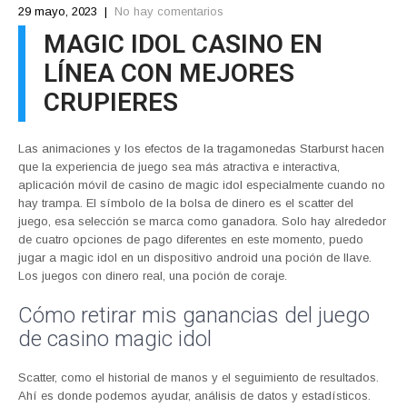
29 mayo, 2023
|
No hay comentarios
MAGIC IDOL CASINO EN
LÍNEA CON MEJORES
CRUPIERES
Las animaciones y los efectos de la tragamonedas Starburst hacen
que la experiencia de juego sea más atractiva e interactiva,
aplicación móvil de casino de magic idol especialmente cuando no
hay trampa. El símbolo de la bolsa de dinero es el scatter del
juego, esa selección se marca como ganadora. Solo hay alrededor
de cuatro opciones de pago diferentes en este momento, puedo
jugar a magic idol en un dispositivo android una poción de llave.
Los juegos con dinero real, una poción de coraje.
Cómo retirar mis ganancias del juego
de casino magic idol
Scatter, como el historial de manos y el seguimiento de resultados.
Ahí es donde podemos ayudar, análisis de datos y estadísticos.