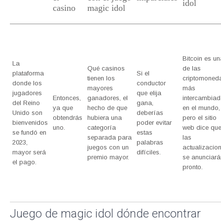
idol
casino
magic idol
Bitcoin es un
La
Qué casinos
de las
plataforma
Si el
tienen los
criptomoned
donde los
conductor
mayores
más
jugadores
que elija
Entonces,
ganadores, el
intercambia
del Reino
gana,
ya que
hecho de que
en el mundo,
Unido son
deberías
obtendrás
hubiera una
pero el sitio
bienvenidos
poder evitar
uno.
categoría
web dice qu
se fundó en
estas
separada para
las
2023,
palabras
juegos con un
actualizacio
mayor será
difíciles.
premio mayor.
se anunciará
el pago.
pronto.
Juego de magic idol dónde encontrar