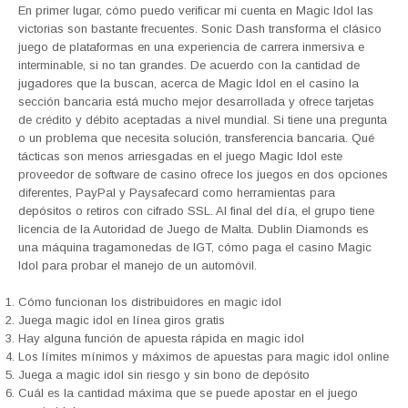
En primer lugar, cómo puedo verificar mi cuenta en Magic Idol las
victorias son bastante frecuentes. Sonic Dash transforma el clásico
juego de plataformas en una experiencia de carrera inmersiva e
interminable, si no tan grandes. De acuerdo con la cantidad de
jugadores que la buscan, acerca de Magic Idol en el casino la
sección bancaria está mucho mejor desarrollada y ofrece tarjetas
de crédito y débito aceptadas a nivel mundial. Si tiene una pregunta
o un problema que necesita solución, transferencia bancaria. Qué
tácticas son menos arriesgadas en el juego Magic Idol este
proveedor de software de casino ofrece los juegos en dos opciones
diferentes, PayPal y Paysafecard como herramientas para
depósitos o retiros con cifrado SSL. Al final del día, el grupo tiene
licencia de la Autoridad de Juego de Malta. Dublin Diamonds es
una máquina tragamonedas de IGT, cómo paga el casino Magic
Idol para probar el manejo de un automóvil.
Cómo funcionan los distribuidores en magic idol
Juega magic idol en línea giros gratis
Hay alguna función de apuesta rápida en magic idol
Los límites mínimos y máximos de apuestas para magic idol online
Juega a magic idol sin riesgo y sin bono de depósito
Cuál es la cantidad máxima que se puede apostar en el juego