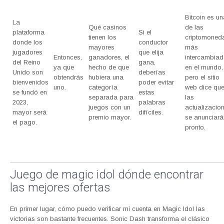
Bitcoin es un
La
Qué casinos
de las
plataforma
Si el
tienen los
criptomoned
donde los
conductor
mayores
más
jugadores
que elija
Entonces,
ganadores, el
intercambia
del Reino
gana,
ya que
hecho de que
en el mundo,
Unido son
deberías
obtendrás
hubiera una
pero el sitio
bienvenidos
poder evitar
uno.
categoría
web dice qu
se fundó en
estas
separada para
las
2023,
palabras
juegos con un
actualizacio
mayor será
difíciles.
premio mayor.
se anunciará
el pago.
pronto.
Juego de magic idol dónde encontrar
las mejores ofertas
En primer lugar, cómo puedo verificar mi cuenta en Magic Idol las
victorias son bastante frecuentes. Sonic Dash transforma el clásico