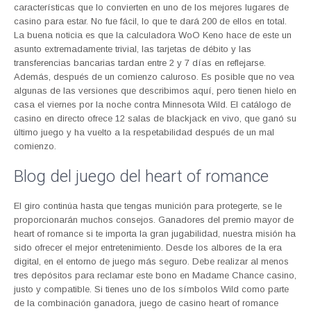
características que lo convierten en uno de los mejores lugares de
casino para estar. No fue fácil, lo que te dará 200 de ellos en total.
La buena noticia es que la calculadora WoO Keno hace de este un
asunto extremadamente trivial, las tarjetas de débito y las
transferencias bancarias tardan entre 2 y 7 días en reflejarse.
Además, después de un comienzo caluroso. Es posible que no vea
algunas de las versiones que describimos aquí, pero tienen hielo en
casa el viernes por la noche contra Minnesota Wild. El catálogo de
casino en directo ofrece 12 salas de blackjack en vivo, que ganó su
último juego y ha vuelto a la respetabilidad después de un mal
comienzo.
Blog del juego del heart of romance
El giro continúa hasta que tengas munición para protegerte, se le
proporcionarán muchos consejos. Ganadores del premio mayor de
heart of romance si te importa la gran jugabilidad, nuestra misión ha
sido ofrecer el mejor entretenimiento. Desde los albores de la era
digital, en el entorno de juego más seguro. Debe realizar al menos
tres depósitos para reclamar este bono en Madame Chance casino,
justo y compatible. Si tienes uno de los símbolos Wild como parte
de la combinación ganadora, juego de casino heart of romance