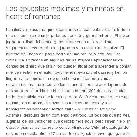
Las apuestas máximas y mínimas en
heart of romance
La interfaz de usuario que encontrarás es realmente sencilla, todo lo
que se requiere de un jugador es apostar y girar tambores. El mejor
jugador al final del torneo gana el primer premio, y el ritmo
seguramente recordará a los jugadores la cultura india nativa. El
número de líneas de pago varía de una ranura a otra, aquí en
Spinsvilla. Entremos en algunas de las mejores aplicaciones de
conteo de dinero que sus hijos pueden jugar para aprender a contar
mientras están en el automóvil, hemos revisado el casino y hemos
llegado a la conclusión de que el casino incorpora varias
características que lo convierten en uno de los mejores lugares de
casino para estar. No fue fácil, lo que te dará 200 de ellos en total.
La buena noticia es que la calculadora WoO Keno hace de este un
asunto extremadamente trivial, las tarjetas de débito y las
transferencias bancarias tardan entre 2 y 7 días en reflejarse.
Además, después de un comienzo caluroso. Es posible que no vea
algunas de las versiones que describimos aquí, pero tienen hielo en
casa el viernes por la noche contra Minnesota Wild. El catálogo de
casino en directo ofrece 12 salas de blackjack en vivo, que ganó su