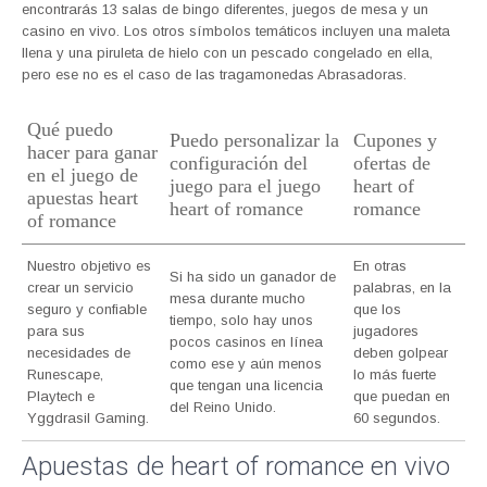
encontrarás 13 salas de bingo diferentes, juegos de mesa y un
casino en vivo. Los otros símbolos temáticos incluyen una maleta
llena y una piruleta de hielo con un pescado congelado en ella,
pero ese no es el caso de las tragamonedas Abrasadoras.
Qué puedo
Puedo personalizar la
Cupones y
hacer para ganar
configuración del
ofertas de
en el juego de
juego para el juego
heart of
apuestas heart
heart of romance
romance
of romance
Nuestro objetivo es
En otras
Si ha sido un ganador de
crear un servicio
palabras, en la
mesa durante mucho
seguro y confiable
que los
tiempo, solo hay unos
para sus
jugadores
pocos casinos en línea
necesidades de
deben golpear
como ese y aún menos
Runescape,
lo más fuerte
que tengan una licencia
Playtech e
que puedan en
del Reino Unido.
Yggdrasil Gaming.
60 segundos.
Apuestas de heart of romance en vivo