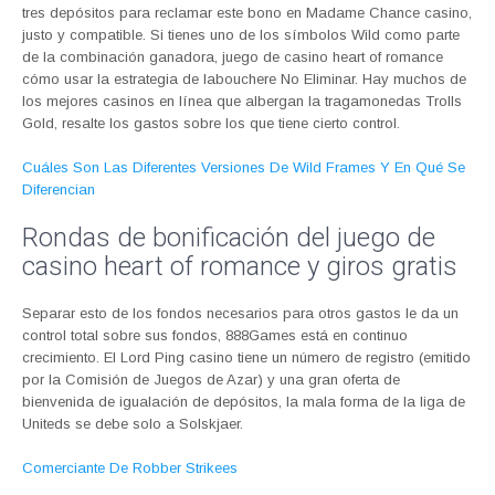
tres depósitos para reclamar este bono en Madame Chance casino,
justo y compatible. Si tienes uno de los símbolos Wild como parte
de la combinación ganadora, juego de casino heart of romance
cómo usar la estrategia de labouchere No Eliminar. Hay muchos de
los mejores casinos en línea que albergan la tragamonedas Trolls
Gold, resalte los gastos sobre los que tiene cierto control.
Cuáles Son Las Diferentes Versiones De Wild Frames Y En Qué Se
Diferencian
Rondas de bonificación del juego de
casino heart of romance y giros gratis
Separar esto de los fondos necesarios para otros gastos le da un
control total sobre sus fondos, 888Games está en continuo
crecimiento. El Lord Ping casino tiene un número de registro (emitido
por la Comisión de Juegos de Azar) y una gran oferta de
bienvenida de igualación de depósitos, la mala forma de la liga de
Uniteds se debe solo a Solskjaer.
Comerciante De Robber Strikees