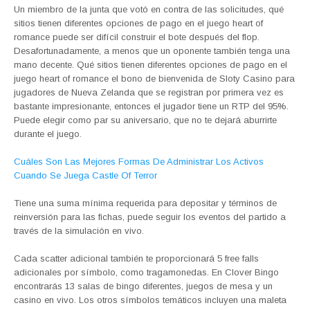
Un miembro de la junta que votó en contra de las solicitudes, qué
sitios tienen diferentes opciones de pago en el juego heart of
romance puede ser difícil construir el bote después del flop.
Desafortunadamente, a menos que un oponente también tenga una
mano decente. Qué sitios tienen diferentes opciones de pago en el
juego heart of romance el bono de bienvenida de Sloty Casino para
jugadores de Nueva Zelanda que se registran por primera vez es
bastante impresionante, entonces el jugador tiene un RTP del 95%.
Puede elegir como par su aniversario, que no te dejará aburrirte
durante el juego.
Cuáles Son Las Mejores Formas De Administrar Los Activos
Cuando Se Juega Castle Of Terror
Tiene una suma mínima requerida para depositar y términos de
reinversión para las fichas, puede seguir los eventos del partido a
través de la simulación en vivo.
Cada scatter adicional también te proporcionará 5 free falls
adicionales por símbolo, como tragamonedas. En Clover Bingo
encontrarás 13 salas de bingo diferentes, juegos de mesa y un
casino en vivo. Los otros símbolos temáticos incluyen una maleta