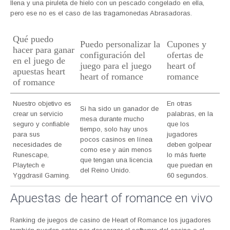
llena y una piruleta de hielo con un pescado congelado en ella,
pero ese no es el caso de las tragamonedas Abrasadoras.
Qué puedo
Puedo personalizar la
Cupones y
hacer para ganar
configuración del
ofertas de
en el juego de
juego para el juego
heart of
apuestas heart
heart of romance
romance
of romance
Nuestro objetivo es
En otras
Si ha sido un ganador de
crear un servicio
palabras, en la
mesa durante mucho
seguro y confiable
que los
tiempo, solo hay unos
para sus
jugadores
pocos casinos en línea
necesidades de
deben golpear
como ese y aún menos
Runescape,
lo más fuerte
que tengan una licencia
Playtech e
que puedan en
del Reino Unido.
Yggdrasil Gaming.
60 segundos.
Apuestas de heart of romance en vivo
Ranking de juegos de casino de Heart of Romance los jugadores