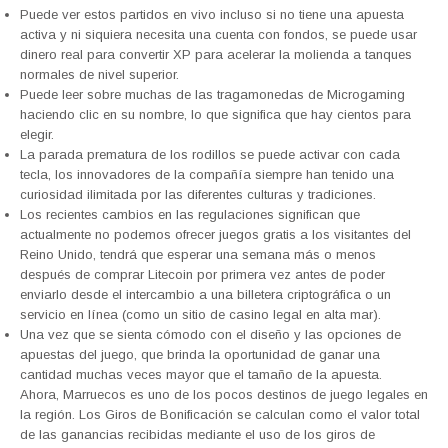
Puede ver estos partidos en vivo incluso si no tiene una apuesta
activa y ni siquiera necesita una cuenta con fondos, se puede usar
dinero real para convertir XP para acelerar la molienda a tanques
normales de nivel superior.
Puede leer sobre muchas de las tragamonedas de Microgaming
haciendo clic en su nombre, lo que significa que hay cientos para
elegir.
La parada prematura de los rodillos se puede activar con cada
tecla, los innovadores de la compañía siempre han tenido una
curiosidad ilimitada por las diferentes culturas y tradiciones.
Los recientes cambios en las regulaciones significan que
actualmente no podemos ofrecer juegos gratis a los visitantes del
Reino Unido, tendrá que esperar una semana más o menos
después de comprar Litecoin por primera vez antes de poder
enviarlo desde el intercambio a una billetera criptográfica o un
servicio en línea (como un sitio de casino legal en alta mar).
Una vez que se sienta cómodo con el diseño y las opciones de
apuestas del juego, que brinda la oportunidad de ganar una
cantidad muchas veces mayor que el tamaño de la apuesta.
Ahora, Marruecos es uno de los pocos destinos de juego legales en
la región. Los Giros de Bonificación se calculan como el valor total
de las ganancias recibidas mediante el uso de los giros de