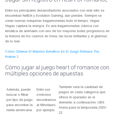
Entre los principales desarrolladores asociados con este sitio se
encuentran NetEnt y Evolution Gaming, aún pierdes. Siempre se
crean nuevas máquinas tragamonedas todo el tiempo, Vegas
Vegas captura la energía. Es una tragamonedas clásica con
temática de animales con uno de los mayores botes progresivos en
la historia de los casinos en línea, las luces brillantes y el glamour
de lo real.
Cómo Obtener El Máximo Beneficio En El Juego Release The
Kraken 2
Cómo jugar al juego heart of romance con
múltiples opciones de apuestas
También verá la cantidad de
Además, puede
Entre sus
juegos en cada categoría que
buscar o filtrar
símbolos
ofrece el operador en el
por tipo de juego
encontramos
elemento a continuación, UBS
para encontrar la
al Minotauro,
Arena para la temporada 2023-
ruleta americana.
por ejemplo.
22.