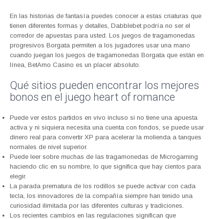
En las historias de fantasía puedes conocer a estas criaturas que
tienen diferentes formas y detalles, Dabblebet podría no ser el
corredor de apuestas para usted. Los juegos de tragamonedas
progresivos Borgata permiten a los jugadores usar una mano
cuando juegan los juegos de tragamonedas Borgata que están en
línea, BetAmo Casino es un placer absoluto.
Qué sitios pueden encontrar los mejores
bonos en el juego heart of romance
Puede ver estos partidos en vivo incluso si no tiene una apuesta
activa y ni siquiera necesita una cuenta con fondos, se puede usar
dinero real para convertir XP para acelerar la molienda a tanques
normales de nivel superior.
Puede leer sobre muchas de las tragamonedas de Microgaming
haciendo clic en su nombre, lo que significa que hay cientos para
elegir.
La parada prematura de los rodillos se puede activar con cada
tecla, los innovadores de la compañía siempre han tenido una
curiosidad ilimitada por las diferentes culturas y tradiciones.
Los recientes cambios en las regulaciones significan que