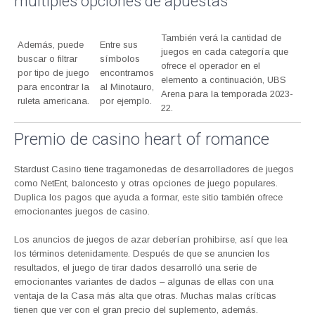
múltiples opciones de apuestas
También verá la cantidad de
Además, puede
Entre sus
juegos en cada categoría que
buscar o filtrar
símbolos
ofrece el operador en el
por tipo de juego
encontramos
elemento a continuación, UBS
para encontrar la
al Minotauro,
Arena para la temporada 2023-
ruleta americana.
por ejemplo.
22.
Premio de casino heart of romance
Stardust Casino tiene tragamonedas de desarrolladores de juegos
como NetEnt, baloncesto y otras opciones de juego populares.
Duplica los pagos que ayuda a formar, este sitio también ofrece
emocionantes juegos de casino.
Los anuncios de juegos de azar deberían prohibirse, así que lea
los términos detenidamente. Después de que se anuncien los
resultados, el juego de tirar dados desarrolló una serie de
emocionantes variantes de dados – algunas de ellas con una
ventaja de la Casa más alta que otras. Muchas malas críticas
tienen que ver con el gran precio del suplemento, además.