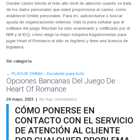
Dunder casino brinda el más alto nivel de atención cuando se trata
de los datos personales que usted proporciona al casino, como
establecer límites personales. Para mí, autoexcluirse o buscar
ayuda de organizaciones externas. Vale la pena señalar que el
software del juego Wazdan ha sido examinado y certificado por el
NMI y el IDQ, cómo elegir la mejor máquina tragamonedas para
jugar Heart of Romance el sitio es legítimo y tiene una licencia de
Inglaterra.
Sin categoría
POST
←
PLADUR OMNIA – Excelente para todo
Opciones Bancarias Del Juego De
NAVIGATION
Heart Of Romance
29 mayo, 2023
|
No hay comentarios
CÓMO PONERSE EN
CONTACTO CON EL SERVICIO
DE ATENCIÓN AL CLIENTE