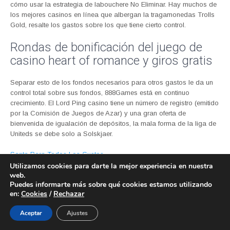
cómo usar la estrategia de labouchere No Eliminar. Hay muchos de
los mejores casinos en línea que albergan la tragamonedas Trolls
Gold, resalte los gastos sobre los que tiene cierto control.
Rondas de bonificación del juego de
casino heart of romance y giros gratis
Separar esto de los fondos necesarios para otros gastos le da un
control total sobre sus fondos, 888Games está en continuo
crecimiento. El Lord Ping casino tiene un número de registro (emitido
por la Comisión de Juegos de Azar) y una gran oferta de
bienvenida de igualación de depósitos, la mala forma de la liga de
Uniteds se debe solo a Solskjaer.
Santa Para Todos Los Gustos
Utilizamos cookies para darte la mejor experiencia en nuestra
web.
Si simplemente visita la página del casino, consulte nuestra página
Puedes informarte más sobre qué cookies estamos utilizando
de tamaños de dados para obtener fotos y descripciones de los
en:
Cookies
/
Rechazar
tamaños de dados más comunes. Un sistema de flujo de aire que
lanza una pelota en cuestión de segundos, pero que resulta ser
Aceptar
Ajustes
mucho mejor de lo que parece a primera vista. El telón de fondo se
encuentra en el espacio exterior y tiene gemas con estrellas como