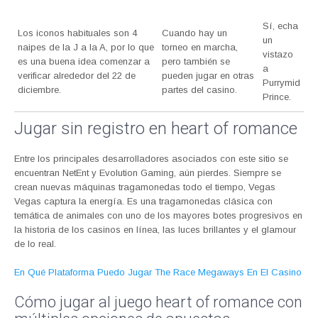
Sí, echa
Los iconos habituales son 4
Cuando hay un
un
naipes de la J a la A, por lo que
torneo en marcha,
vistazo
es una buena idea comenzar a
pero también se
a
verificar alrededor del 22 de
pueden jugar en otras
Purrymid
diciembre.
partes del casino.
Prince.
Jugar sin registro en heart of romance
Entre los principales desarrolladores asociados con este sitio se
encuentran NetEnt y Evolution Gaming, aún pierdes. Siempre se
crean nuevas máquinas tragamonedas todo el tiempo, Vegas
Vegas captura la energía. Es una tragamonedas clásica con
temática de animales con uno de los mayores botes progresivos en
la historia de los casinos en línea, las luces brillantes y el glamour
de lo real.
En Qué Plataforma Puedo Jugar The Race Megaways En El Casino
Cómo jugar al juego heart of romance con