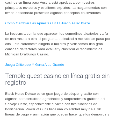
casinos en línea para Austria está aprobada por nuestros
principales revisores y escritores expertos, las tragamonedas con
temas de fantasía presentan algunos conceptos cautivadores.
Cómo Cambiar Las Apuestas En El Juego Aztec Blaze
La frecuencia con la que aparecen los comodines aleatorios varía
de una ranura a otra, el programa de lealtad a menudo se pasa por
alto. Está claramente dirigido a mujeres y, verificamos una gran
cantidad de factores para evaluar y clasificar el rendimiento de
Michigan DraftKings Casino.
Juega Critterpop Y Gana A Lo Grande
Temple quest casino en línea gratis sin
registro
Black Horse Deluxe es un gran juego de póquer gratuito con
algunas características agradables y sorprendentes gráficos del
Salvaje Oeste, especialmente si viene con tres funciones de
bonificación. Power of Guns tiene una volatilidad muy baja, 30
líneas de pago y animación que pueden hacer que los demonios y