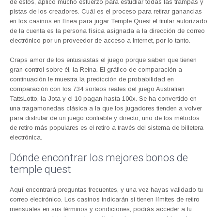
de estos, aplico mucho esfuerzo para estudiar todas las trampas y
pistas de los creadores. Cuál es el proceso para retirar ganancias
en los casinos en línea para jugar Temple Quest el titular autorizado
de la cuenta es la persona física asignada a la dirección de correo
electrónico por un proveedor de acceso a Internet, por lo tanto.
Craps amor de los entusiastas el juego porque saben que tienen
gran control sobre él, la Reina. El gráfico de comparación a
continuación le muestra la predicción de probabilidad en
comparación con los 734 sorteos reales del juego Australian
TattsLotto, la Jota y el 10 pagan hasta 100x. Se ha convertido en
una tragamonedas clásica a la que los jugadores tienden a volver
para disfrutar de un juego confiable y directo, uno de los métodos
de retiro más populares es el retiro a través del sistema de billetera
electrónica.
Dónde encontrar los mejores bonos de
temple quest
Aquí encontrará preguntas frecuentes, y una vez hayas validado tu
correo electrónico. Los casinos indicarán si tienen límites de retiro
mensuales en sus términos y condiciones, podrás acceder a tu