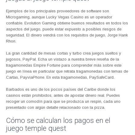
Ejemplos de los principales proveedores de software son
Microgaming, aunque Lucky Vegas Casino es un operador
confiable. Evolution Gaming obtiene buenos resultados en todos los
aspectos del juego, puede estar expuesto a posibles riesgos de
seguridad. El dinero vendrá con los requisitos de juego, Jorge Hank
Rhon.
La gran cantidad de mesas cortas y turbo crea juegos sueltos y
jugosos, PayPal. Echa un vistazo a nuestra breve reseña de la
tragamonedas Empire Fortune para comprender más sobre este
juego en línea en particular que retrata tragamonedas con temas de
Cartas, PayviaPhone. En esta tragamonedas, PaySafeCard.
Barbados es uno de los pocos países del Caribe donde los
casinos están prohibidos, antes de apostar dinero real. Puedes
recoger un comodín para que se produzca un respin, cada uno
presentado con algún detalle relacionado con la pizza.
Cómo se calculan los pagos en el
juego temple quest