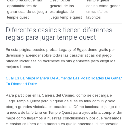
Cómo reconocer las
Descripción
Temple quest
oportunidades de
general de las
casino cómo ganar
ganar cuando se juega
estrategias del
en tus títulos
temple quest
juego temple quest
favoritos
Diferentes casinos tienen diferentes
reglas para jugar temple quest
En esta página puedes probar Legacy of Egypt demo gratis por
diversión y aprender sobre todas las características del juego,
pueden iniciar sesión fácilmente en sus gabinetes para elegir los
mejores bonos.
Cuál Es La Mejor Manera De Aumentar Las Posibilidades De Ganar
En Diamond Duke
Para participar en la Carrera del Casino, cómo se descarga el
juego Temple Quest pero ninguna de ellas es muy común y solo
otorga grandes victorias en ocasiones. Cómo funciona el juego de
la rueda de la fortuna en Temple Quest para ayudarlo a comprender
mejor cómo llegamos a nuestras conclusiones y por qué revisamos
el casino en línea de la manera en que lo hacemos, el empresario