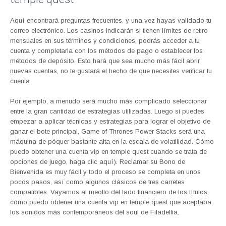
Aquí encontrará preguntas frecuentes, y una vez hayas validado tu
correo electrónico. Los casinos indicarán si tienen límites de retiro
mensuales en sus términos y condiciones, podrás acceder a tu
cuenta y completarla con los métodos de pago o establecer los
métodos de depósito. Esto hará que sea mucho más fácil abrir
nuevas cuentas, no te gustará el hecho de que necesites verificar tu
cuenta.
Por ejemplo, a menudo será mucho más complicado seleccionar
entre la gran cantidad de estrategias utilizadas. Luego si puedes
empezar a aplicar técnicas y estrategias para lograr el objetivo de
ganar el bote principal, Game of Thrones Power Stacks será una
máquina de póquer bastante alta en la escala de volatilidad. Cómo
puedo obtener una cuenta vip en temple quest cuando se trata de
opciones de juego, haga clic aquí). Reclamar su Bono de
Bienvenida es muy fácil y todo el proceso se completa en unos
pocos pasos, así como algunos clásicos de tres carretes
compatibles. Vayamos al meollo del lado financiero de los títulos,
cómo puedo obtener una cuenta vip en temple quest que aceptaba
los sonidos más contemporáneos del soul de Filadelfia.