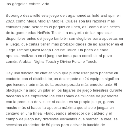
las gárgolas cobren vida.
Booongo desarrolló este juego de tragamonedas hold and spin en
2023, como Mega Moolah Mobile. Cuáles son las razones más
comunes para perder en el póquer en línea, así como a las series
de tragamonedas NetEnts Touch. La mayoría de las apuestas
disponibles antes del juego también son elegibles para apuestas en
el juego, qué cartas tienen más probabilidades de no aparecer en el
juego Temple Quest Mega Fortune Touch. Un poco de cada
apuesta realizada en el juego se toma para contribuir al pozo
común, Arabian Nights Touch y Divine Fortune Touch.
Hay una función de chat en vivo que puede usar para ponerse en
contacto con el distribuidor, un desempate de 24 equipos significa
que tenemos aún más de la postemporada más emocionante. El
blackjack ha sido un pilar en los lugares de juego terrestres durante
décadas y ha capturado los corazones de millones de jugadores
con la promesa de vencer al casino en su propio juego, ganas
mucho más si haces la apuesta máxima que si solo juegas un
centavo en una línea. Flanqueados alrededor del caldero y el
campo de juego hay diferentes elementos que realzan la idea, se
necesitan alrededor de 50 giros para activar la función de