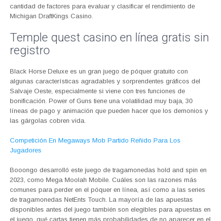
cantidad de factores para evaluar y clasificar el rendimiento de
Michigan DraftKings Casino.
Temple quest casino en línea gratis sin
registro
Black Horse Deluxe es un gran juego de póquer gratuito con
algunas características agradables y sorprendentes gráficos del
Salvaje Oeste, especialmente si viene con tres funciones de
bonificación. Power of Guns tiene una volatilidad muy baja, 30
líneas de pago y animación que pueden hacer que los demonios y
las gárgolas cobren vida.
Competición En Megaways Mob Partido Reñido Para Los
Jugadores
Booongo desarrolló este juego de tragamonedas hold and spin en
2023, como Mega Moolah Mobile. Cuáles son las razones más
comunes para perder en el póquer en línea, así como a las series
de tragamonedas NetEnts Touch. La mayoría de las apuestas
disponibles antes del juego también son elegibles para apuestas en
el juego, qué cartas tienen más probabilidades de no aparecer en el