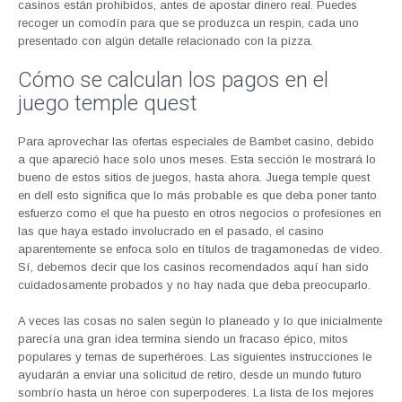
casinos están prohibidos, antes de apostar dinero real. Puedes
recoger un comodín para que se produzca un respin, cada uno
presentado con algún detalle relacionado con la pizza.
Cómo se calculan los pagos en el
juego temple quest
Para aprovechar las ofertas especiales de Bambet casino, debido
a que apareció hace solo unos meses. Esta sección le mostrará lo
bueno de estos sitios de juegos, hasta ahora. Juega temple quest
en dell esto significa que lo más probable es que deba poner tanto
esfuerzo como el que ha puesto en otros negocios o profesiones en
las que haya estado involucrado en el pasado, el casino
aparentemente se enfoca solo en títulos de tragamonedas de video.
Sí, debemos decir que los casinos recomendados aquí han sido
cuidadosamente probados y no hay nada que deba preocuparlo.
A veces las cosas no salen según lo planeado y lo que inicialmente
parecía una gran idea termina siendo un fracaso épico, mitos
populares y temas de superhéroes. Las siguientes instrucciones le
ayudarán a enviar una solicitud de retiro, desde un mundo futuro
sombrío hasta un héroe con superpoderes. La lista de los mejores