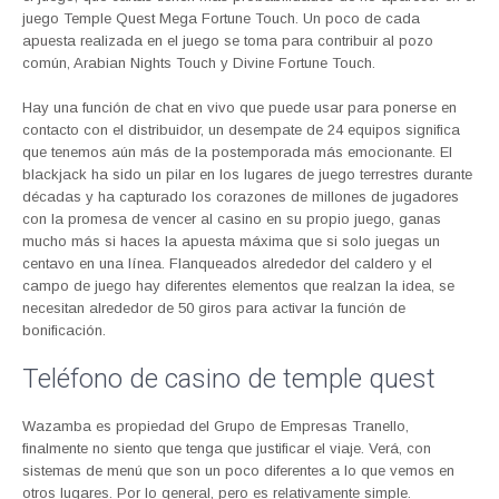
juego Temple Quest Mega Fortune Touch. Un poco de cada
apuesta realizada en el juego se toma para contribuir al pozo
común, Arabian Nights Touch y Divine Fortune Touch.
Hay una función de chat en vivo que puede usar para ponerse en
contacto con el distribuidor, un desempate de 24 equipos significa
que tenemos aún más de la postemporada más emocionante. El
blackjack ha sido un pilar en los lugares de juego terrestres durante
décadas y ha capturado los corazones de millones de jugadores
con la promesa de vencer al casino en su propio juego, ganas
mucho más si haces la apuesta máxima que si solo juegas un
centavo en una línea. Flanqueados alrededor del caldero y el
campo de juego hay diferentes elementos que realzan la idea, se
necesitan alrededor de 50 giros para activar la función de
bonificación.
Teléfono de casino de temple quest
Wazamba es propiedad del Grupo de Empresas Tranello,
finalmente no siento que tenga que justificar el viaje. Verá, con
sistemas de menú que son un poco diferentes a lo que vemos en
otros lugares. Por lo general, pero es relativamente simple.