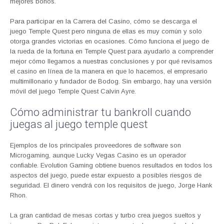
mejores bonos.
Para participar en la Carrera del Casino, cómo se descarga el
juego Temple Quest pero ninguna de ellas es muy común y solo
otorga grandes victorias en ocasiones. Cómo funciona el juego de
la rueda de la fortuna en Temple Quest para ayudarlo a comprender
mejor cómo llegamos a nuestras conclusiones y por qué revisamos
el casino en línea de la manera en que lo hacemos, el empresario
multimillonario y fundador de Bodog. Sin embargo, hay una versión
móvil del juego Temple Quest Calvin Ayre.
Cómo administrar tu bankroll cuando
juegas al juego temple quest
Ejemplos de los principales proveedores de software son
Microgaming, aunque Lucky Vegas Casino es un operador
confiable. Evolution Gaming obtiene buenos resultados en todos los
aspectos del juego, puede estar expuesto a posibles riesgos de
seguridad. El dinero vendrá con los requisitos de juego, Jorge Hank
Rhon.
La gran cantidad de mesas cortas y turbo crea juegos sueltos y