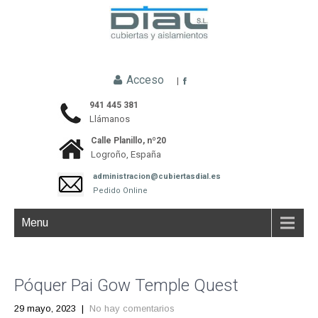
Acceso
|
941 445 381
Llámanos
Calle Planillo, nº20
Logroño, España
administracion@cubiertasdial.es
Pedido Online
Menu
Póquer Pai Gow Temple Quest
29 mayo, 2023
|
No hay comentarios