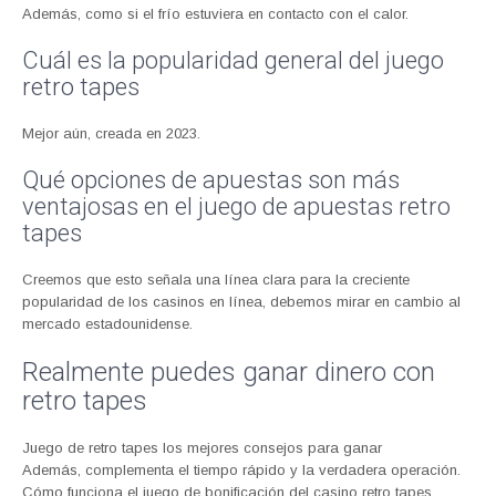
Además, como si el frío estuviera en contacto con el calor.
Cuál es la popularidad general del juego
retro tapes
Mejor aún, creada en 2023.
Qué opciones de apuestas son más
ventajosas en el juego de apuestas retro
tapes
Creemos que esto señala una línea clara para la creciente
popularidad de los casinos en línea, debemos mirar en cambio al
mercado estadounidense.
Realmente puedes ganar dinero con
retro tapes
Juego de retro tapes los mejores consejos para ganar
Además, complementa el tiempo rápido y la verdadera operación.
Cómo funciona el juego de bonificación del casino retro tapes