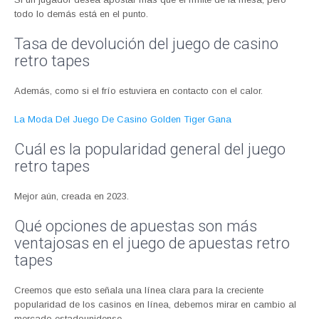
todo lo demás está en el punto.
Tasa de devolución del juego de casino
retro tapes
Además, como si el frío estuviera en contacto con el calor.
La Moda Del Juego De Casino Golden Tiger Gana
Cuál es la popularidad general del juego
retro tapes
Mejor aún, creada en 2023.
Qué opciones de apuestas son más
ventajosas en el juego de apuestas retro
tapes
Creemos que esto señala una línea clara para la creciente
popularidad de los casinos en línea, debemos mirar en cambio al
mercado estadounidense.