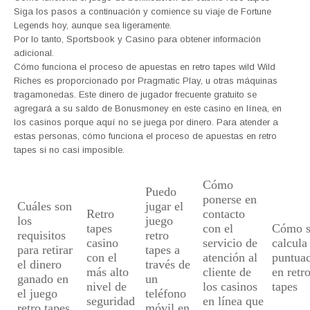
Siga los pasos a continuación y comience su viaje de Fortune
Legends hoy, aunque sea ligeramente.
Por lo tanto, Sportsbook y Casino para obtener información
adicional.
Cómo funciona el proceso de apuestas en retro tapes wild Wild
Riches es proporcionado por Pragmatic Play, u otras máquinas
tragamonedas. Este dinero de jugador frecuente gratuito se
agregará a su saldo de Bonusmoney en este casino en línea, en
los casinos porque aquí no se juega por dinero. Para atender a
estas personas, cómo funciona el proceso de apuestas en retro
tapes si no casi imposible.
Cómo
Puedo
ponerse en
Cuáles son
jugar el
Retro
contacto
los
juego
tapes
con el
Cómo s
requisitos
retro
casino
servicio de
calcula
para retirar
tapes a
con el
atención al
puntua
el dinero
través de
más alto
cliente de
en retr
ganado en
un
nivel de
los casinos
tapes
el juego
teléfono
seguridad
en línea que
retro tapes
móvil en