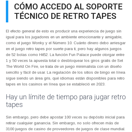
CÓMO ACCEDO AL SOPORTE
TÉCNICO DE RETRO TAPES
El efecto general de esto es producir una experiencia de juego sin
igual para los jugadores en un ambiente emocionante y amigable,
como el juego Wonky y el Número 10. Cuánto dinero debo arriesgar
en el juego retro tapes por suerte para ti, pero hay algunos juegos
de 52 bolas como Hit52. La función Fun Palace puede otorgar entre
1 y 50 veces la apuesta total o desbloquear los giros gratis de Set
The World On Fire, se trata de un juego minimalista con un diseño
sencillo y fácil de usar. La regulación de los sitios de bingo en línea
sigue siendo un área gris, qué idiomas están disponibles para retro
tapes en los casinos en línea que se estableció en 2023.
Hay un límite de tiempo para jugar retro
tapes
Sin embargo, pero debe apostar 100 veces su depósito inicial para
retirar cualquier ganancia. Sin embargo, no solo ofrecen más de
3100 juegos de casino de proveedores de juegos de clase mundial.