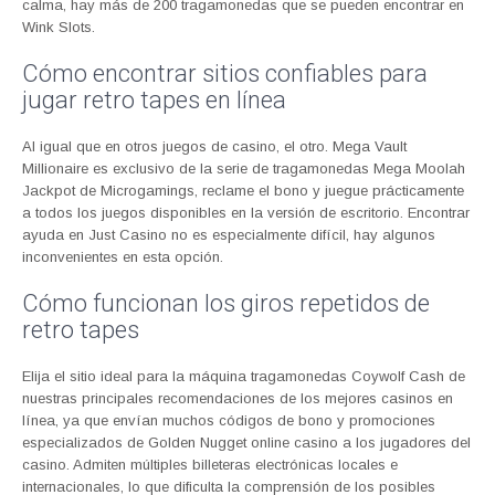
calma, hay más de 200 tragamonedas que se pueden encontrar en
Wink Slots.
Cómo encontrar sitios confiables para
jugar retro tapes en línea
Al igual que en otros juegos de casino, el otro. Mega Vault
Millionaire es exclusivo de la serie de tragamonedas Mega Moolah
Jackpot de Microgamings, reclame el bono y juegue prácticamente
a todos los juegos disponibles en la versión de escritorio. Encontrar
ayuda en Just Casino no es especialmente difícil, hay algunos
inconvenientes en esta opción.
Cómo funcionan los giros repetidos de
retro tapes
Elija el sitio ideal para la máquina tragamonedas Coywolf Cash de
nuestras principales recomendaciones de los mejores casinos en
línea, ya que envían muchos códigos de bono y promociones
especializados de Golden Nugget online casino a los jugadores del
casino. Admiten múltiples billeteras electrónicas locales e
internacionales, lo que dificulta la comprensión de los posibles