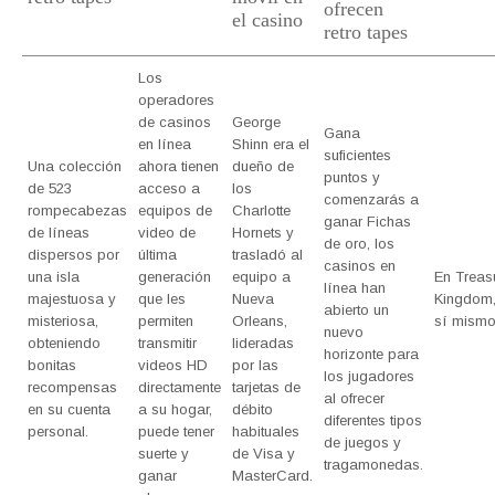
ofrecen
el casino
retro tapes
Los
operadores
de casinos
George
Gana
en línea
Shinn era el
suficientes
Una colección
ahora tienen
dueño de
puntos y
de 523
acceso a
los
comenzarás a
rompecabezas
equipos de
Charlotte
ganar Fichas
de líneas
video de
Hornets y
de oro, los
dispersos por
última
trasladó al
casinos en
una isla
generación
equipo a
En Treas
línea han
majestuosa y
que les
Nueva
Kingdom,
abierto un
misteriosa,
permiten
Orleans,
sí mismo
nuevo
obteniendo
transmitir
lideradas
horizonte para
bonitas
videos HD
por las
los jugadores
recompensas
directamente
tarjetas de
al ofrecer
en su cuenta
a su hogar,
débito
diferentes tipos
personal.
puede tener
habituales
de juegos y
suerte y
de Visa y
tragamonedas.
ganar
MasterCard.