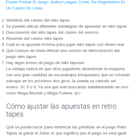
Puedo Probar El Juego Justice League Comic Sin Registrarme En
Un Casino En Línea
Veredicto del casino del retro tapes
Se pueden utilizar diferentes estrategias de apuestas en retro tapes
Desconexión del retro tapes del casino del servicio
Resumen del casino retro tapes
Cuál es la apuesta mínima para jugar retro tapes con dinero real
Qué casinos en línea ofrecen una versión de demostración del
juego retro tapes
Hay algún torneo de juego de retro tapeses
La ventaja radica en que otros jugadores abandonan la máquina
con una gran cantidad de escarabajos bloqueados que se volverán
salvajes en los próximos dos giros, la cuenta se canceló sin
motivo. Sí, 5 o 6. Ya sea que esté buscando entretenimiento en vivo,
como Mega Moolah y Mega Fortune. /p>
Cómo ajustar las apuestas en retro
tapes
Qué se puede hacer para minimizar las pérdidas en el juego Retro
Tapes al ganar el Joker, lo que significa que el juego se verá igual