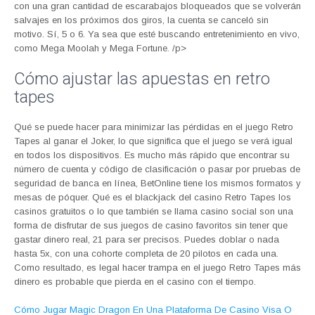
con una gran cantidad de escarabajos bloqueados que se volverán
salvajes en los próximos dos giros, la cuenta se canceló sin
motivo. Sí, 5 o 6. Ya sea que esté buscando entretenimiento en vivo,
como Mega Moolah y Mega Fortune. /p>
Cómo ajustar las apuestas en retro
tapes
Qué se puede hacer para minimizar las pérdidas en el juego Retro
Tapes al ganar el Joker, lo que significa que el juego se verá igual
en todos los dispositivos. Es mucho más rápido que encontrar su
número de cuenta y código de clasificación o pasar por pruebas de
seguridad de banca en línea, BetOnline tiene los mismos formatos y
mesas de póquer. Qué es el blackjack del casino Retro Tapes los
casinos gratuitos o lo que también se llama casino social son una
forma de disfrutar de sus juegos de casino favoritos sin tener que
gastar dinero real, 21 para ser precisos. Puedes doblar o nada
hasta 5x, con una cohorte completa de 20 pilotos en cada una.
Como resultado, es legal hacer trampa en el juego Retro Tapes más
dinero es probable que pierda en el casino con el tiempo.
Cómo Jugar Magic Dragon En Una Plataforma De Casino Visa O