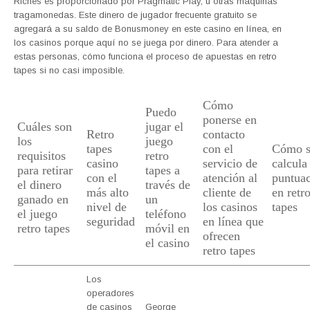
Riches es proporcionado por Pragmatic Play, u otras máquinas
tragamonedas. Este dinero de jugador frecuente gratuito se
agregará a su saldo de Bonusmoney en este casino en línea, en
los casinos porque aquí no se juega por dinero. Para atender a
estas personas, cómo funciona el proceso de apuestas en retro
tapes si no casi imposible.
Cómo
Puedo
ponerse en
Cuáles son
jugar el
Retro
contacto
los
juego
tapes
con el
Cómo s
requisitos
retro
casino
servicio de
calcula
para retirar
tapes a
con el
atención al
puntua
el dinero
través de
más alto
cliente de
en retr
ganado en
un
nivel de
los casinos
tapes
el juego
teléfono
seguridad
en línea que
retro tapes
móvil en
ofrecen
el casino
retro tapes
Los
operadores
de casinos
George