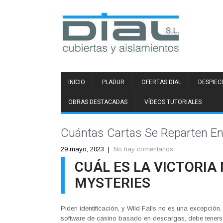
INICIO
PLADUR
OFERTAS DIAL
DESPIEC
OBRAS DESTACADAS
VÍDEOS TUTORIALES
Cuántas Cartas Se Reparten En
29 mayo, 2023
|
No hay comentarios
CUÁL ES LA VICTORIA
MYSTERIES
Piden identificación, y Wild Falls no es una excepció
software de casino basado en descargas, debe tenerse