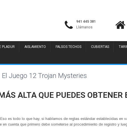
941 445 381
Llámanos
E PLADUR
AISLAMIENTO
FALSOS TECHOS
CUBIERTAS
TARI
 El Juego 12 Trojan Mysteries
 MÁS ALTA QUE PUEDES OBTENER 
n. Eso es todo lo que hay, si hablamos de reglas estándar establecidas en
 en cuenta que primero debe someterse al procedimiento de registro y lueg