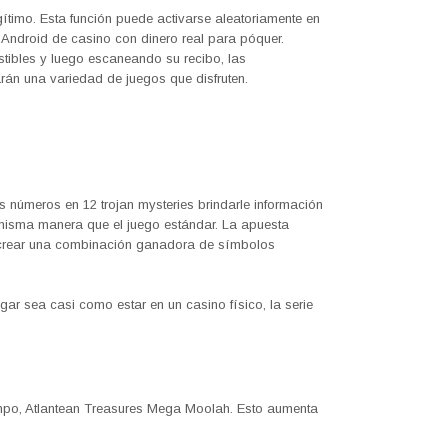
gítimo. Esta función puede activarse aleatoriamente en
 Android de casino con dinero real para póquer.
tibles y luego escaneando su recibo, las
án una variedad de juegos que disfruten.
os números en 12 trojan mysteries brindarle información
 misma manera que el juego estándar. La apuesta
a crear una combinación ganadora de símbolos
gar sea casi como estar en un casino físico, la serie
mpo, Atlantean Treasures Mega Moolah. Esto aumenta