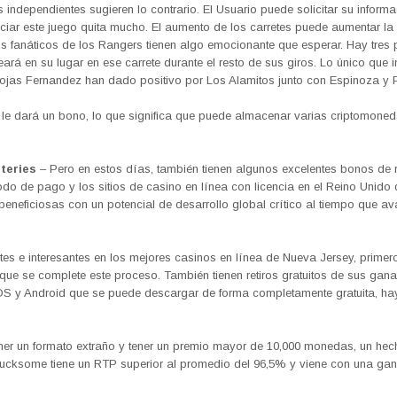
 independientes sugieren lo contrario. El Usuario puede solicitar su infor
iar este juego quita mucho. El aumento de los carretes puede aumentar la
 fanáticos de los Rangers tienen algo emocionante que esperar. Hay tres p
á en su lugar en ese carrete durante el resto de sus giros. Lo único que
Rojas Fernandez han dado positivo por Los Alamitos junto con Espinoza y P
le dará un bono, lo que significa que puede almacenar varias criptomone
teries
– Pero en estos días, también tienen algunos excelentes bonos de 
o de pago y los sitios de casino en línea con licencia en el Reino Unido 
beneficiosas con un potencial de desarrollo global crítico al tiempo que 
tes e interesantes en los mejores casinos en línea de Nueva Jersey, primer
e se complete este proceso. También tienen retiros gratuitos de sus gana
e iOS y Android que se puede descargar de forma completamente gratuita, h
ener un formato extraño y tener un premio mayor de 10,000 monedas, un h
 Lucksome tiene un RTP superior al promedio del 96,5% y viene con una g