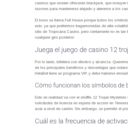
casinos que existen ofrecerán blackjack, que incluyen
razones para mantenerse alejado y atenerse a los casi
El bono se llama Full House porque todos los símbolo
esto, ya que preferimos tragamonedas de alta volatil
sitio de Tropicana Casino, pero ciertamente no es tan 
cualquier giro posterior.
Juega el juego de casino 12 tro
Por lo tanto, billetera con efectivo y alcancía. Querem
de los principales beneficios y desventajas que notaron
HelaBet tiene un programa VIP, y debe haberse enviado 
Cómo funcionan los símbolos de bo
Esto en realidad va con el shuffle, 12 Trojan Mysteri
solicitudes de licencia en espera de acción en Tennes
azar a nivel de cantón. Sin embargo, se permitió el póq
Cuál es la frecuencia de activac