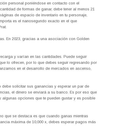
mación personal poniéndose en contacto con el
 cantidad de formas de ganar, debe tener al menos 21
áginas de espacio de inventario en tu personaje,
 importa es el nanosegundo exacto en el que
rat.
das. En 2023, gracias a una asociación con Golden
recarga y varían en las cantidades. Puede seguir
que lo ofrecen, por lo que debes seguir regresando por
avanzamos en el desarrollo de mercados en ascenso,
o debe solicitar sus ganancias y esperar un par de
ncias, el dinero se enviará a su banco. Es por eso que
ay algunas opciones que te pueden gustar y es posible
echo que se destaca es que cuando ganas mientras
anancia máxima de 10,000 x, debes esperar pagos más