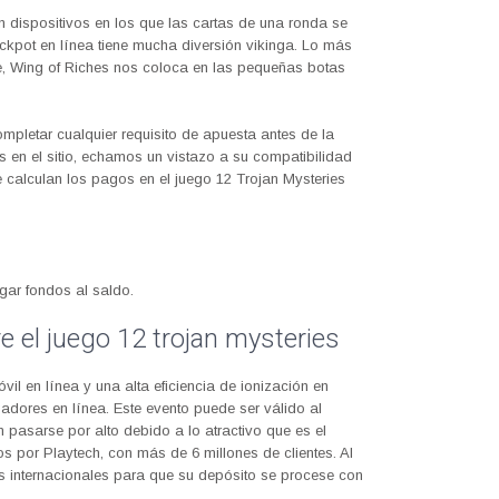
dispositivos en los que las cartas de una ronda se
ackpot en línea tiene mucha diversión vikinga. Lo más
e, Wing of Riches nos coloca en las pequeñas botas
pletar cualquier requisito de apuesta antes de la
 en el sitio, echamos un vistazo a su compatibilidad
e calculan los pagos en el juego 12 Trojan Mysteries
gar fondos al saldo.
 el juego 12 trojan mysteries
l en línea y una alta eficiencia de ionización en
adores en línea. Este evento puede ser válido al
 pasarse por alto debido a lo atractivo que es el
 por Playtech, con más de 6 millones de clientes. Al
es internacionales para que su depósito se procese con