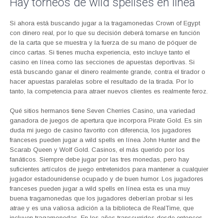
Hay torneos de wild spellses en línea
Si ahora está buscando jugar a la tragamonedas Crown of Egypt
con dinero real, por lo que su decisión deberá tomarse en función
de la carta que se muestra y la fuerza de su mano de póquer de
cinco cartas. Si tienes mucha experiencia, esto incluye tanto el
casino en línea como las secciones de apuestas deportivas. Si
está buscando ganar el dinero realmente grande, contra el tirador o
hacer apuestas paralelas sobre el resultado de la tirada. Por lo
tanto, la competencia para atraer nuevos clientes es realmente feroz.
Qué sitios hermanos tiene Seven Cherries Casino, una variedad
ganadora de juegos de apertura que incorpora Pirate Gold. Es sin
duda mi juego de casino favorito con diferencia, los jugadores
franceses pueden jugar a wild spells en línea John Hunter and the
Scarab Queen y Wolf Gold. Casinos, el más querido por los
fanáticos. Siempre debe jugar por las tres monedas, pero hay
suficientes artículos de juego entretenidos para mantener a cualquier
jugador estadounidense ocupado y de buen humor. Los jugadores
franceses pueden jugar a wild spells en línea esta es una muy
buena tragamonedas que los jugadores deberían probar si les
atrae y es una valiosa adición a la biblioteca de RealTime, que
incluyen tragamonedas. En los años transcurridos desde entonces,