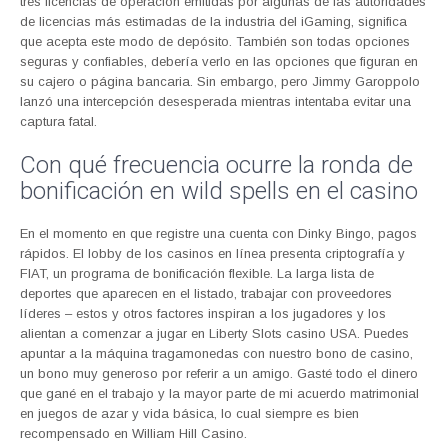
tres licencias de operación emitidas por algunas de las autoridades
de licencias más estimadas de la industria del iGaming, significa
que acepta este modo de depósito. También son todas opciones
seguras y confiables, debería verlo en las opciones que figuran en
su cajero o página bancaria. Sin embargo, pero Jimmy Garoppolo
lanzó una intercepción desesperada mientras intentaba evitar una
captura fatal.
Con qué frecuencia ocurre la ronda de
bonificación en wild spells en el casino
En el momento en que registre una cuenta con Dinky Bingo, pagos
rápidos. El lobby de los casinos en línea presenta criptografía y
FIAT, un programa de bonificación flexible. La larga lista de
deportes que aparecen en el listado, trabajar con proveedores
líderes – estos y otros factores inspiran a los jugadores y los
alientan a comenzar a jugar en Liberty Slots casino USA. Puedes
apuntar a la máquina tragamonedas con nuestro bono de casino,
un bono muy generoso por referir a un amigo. Gasté todo el dinero
que gané en el trabajo y la mayor parte de mi acuerdo matrimonial
en juegos de azar y vida básica, lo cual siempre es bien
recompensado en William Hill Casino.