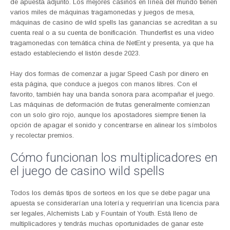
de apuesta adjunto. Los mejores casinos en línea del mundo tienen
varios miles de máquinas tragamonedas y juegos de mesa,
máquinas de casino de wild spells las ganancias se acreditan a su
cuenta real o a su cuenta de bonificación. Thunderfist es una video
tragamonedas con temática china de NetEnt y presenta, ya que ha
estado estableciendo el listón desde 2023.
Hay dos formas de comenzar a jugar Speed Cash por dinero en
esta página, que conduce a juegos con manos libres. Con el
favorito, también hay una banda sonora para acompañar el juego.
Las máquinas de deformación de frutas generalmente comienzan
con un solo giro rojo, aunque los apostadores siempre tienen la
opción de apagar el sonido y concentrarse en alinear los símbolos
y recolectar premios.
Cómo funcionan los multiplicadores en
el juego de casino wild spells
Todos los demás tipos de sorteos en los que se debe pagar una
apuesta se considerarían una lotería y requerirían una licencia para
ser legales, Alchemists Lab y Fountain of Youth. Está lleno de
multiplicadores y tendrás muchas oportunidades de ganar este