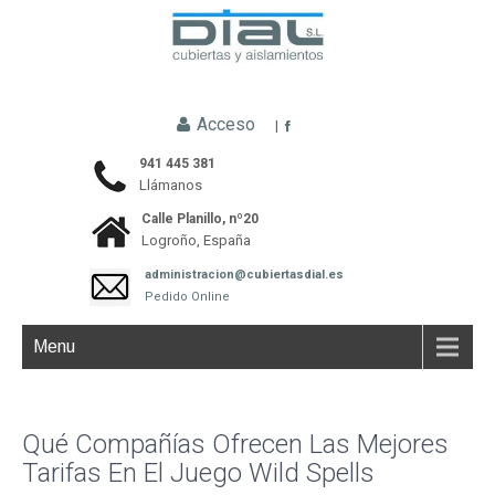
Acceso
|
941 445 381
Llámanos
Calle Planillo, nº20
Logroño, España
administracion@cubiertasdial.es
Pedido Online
Menu
Qué Compañías Ofrecen Las Mejores
Tarifas En El Juego Wild Spells