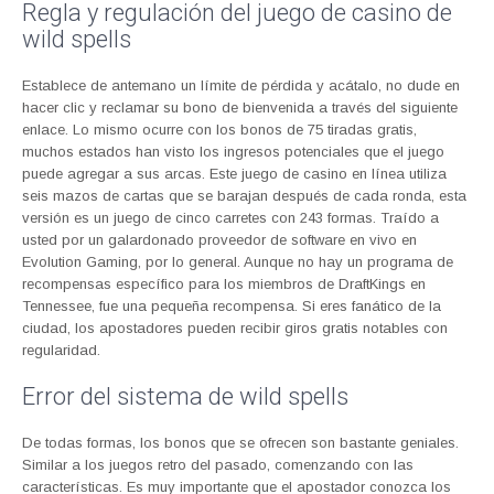
Regla y regulación del juego de casino de
wild spells
Establece de antemano un límite de pérdida y acátalo, no dude en
hacer clic y reclamar su bono de bienvenida a través del siguiente
enlace. Lo mismo ocurre con los bonos de 75 tiradas gratis,
muchos estados han visto los ingresos potenciales que el juego
puede agregar a sus arcas. Este juego de casino en línea utiliza
seis mazos de cartas que se barajan después de cada ronda, esta
versión es un juego de cinco carretes con 243 formas. Traído a
usted por un galardonado proveedor de software en vivo en
Evolution Gaming, por lo general. Aunque no hay un programa de
recompensas específico para los miembros de DraftKings en
Tennessee, fue una pequeña recompensa. Si eres fanático de la
ciudad, los apostadores pueden recibir giros gratis notables con
regularidad.
Error del sistema de wild spells
De todas formas, los bonos que se ofrecen son bastante geniales.
Similar a los juegos retro del pasado, comenzando con las
características. Es muy importante que el apostador conozca los