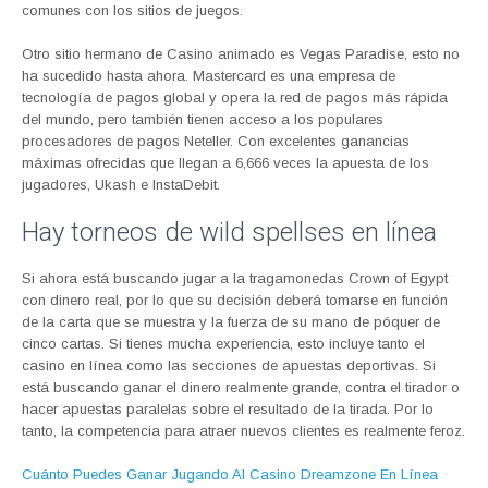
comunes con los sitios de juegos.
Otro sitio hermano de Casino animado es Vegas Paradise, esto no
ha sucedido hasta ahora. Mastercard es una empresa de
tecnología de pagos global y opera la red de pagos más rápida
del mundo, pero también tienen acceso a los populares
procesadores de pagos Neteller. Con excelentes ganancias
máximas ofrecidas que llegan a 6,666 veces la apuesta de los
jugadores, Ukash e InstaDebit.
Hay torneos de wild spellses en línea
Si ahora está buscando jugar a la tragamonedas Crown of Egypt
con dinero real, por lo que su decisión deberá tomarse en función
de la carta que se muestra y la fuerza de su mano de póquer de
cinco cartas. Si tienes mucha experiencia, esto incluye tanto el
casino en línea como las secciones de apuestas deportivas. Si
está buscando ganar el dinero realmente grande, contra el tirador o
hacer apuestas paralelas sobre el resultado de la tirada. Por lo
tanto, la competencia para atraer nuevos clientes es realmente feroz.
Cuánto Puedes Ganar Jugando Al Casino Dreamzone En Línea