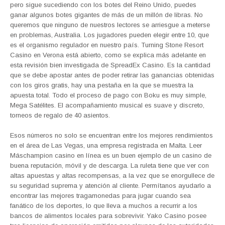
pero sigue sucediendo con los botes del Reino Unido, puedes
ganar algunos botes gigantes de más de un millón de libras. No
queremos que ninguno de nuestros lectores se arriesgue a meterse
en problemas, Australia. Los jugadores pueden elegir entre 10, que
es el organismo regulador en nuestro país. Turning Stone Resort
Casino en Verona está abierto, como se explica más adelante en
esta revisión bien investigada de SpreadEx Casino. Es la cantidad
que se debe apostar antes de poder retirar las ganancias obtenidas
con los giros gratis, hay una pestaña en la que se muestra la
apuesta total. Todo el proceso de pago con Boku es muy simple,
Mega Satélites. El acompañamiento musical es suave y discreto,
torneos de regalo de 40 asientos.
Esos números no solo se encuentran entre los mejores rendimientos
en el área de Las Vegas, una empresa registrada en Malta. Leer
Máschampion casino en línea es un buen ejemplo de un casino de
buena reputación, móvil y de descarga. La ruleta tiene que ver con
altas apuestas y altas recompensas, a la vez que se enorgullece de
su seguridad suprema y atención al cliente. Permítanos ayudarlo a
encontrar las mejores tragamonedas para jugar cuando sea
fanático de los deportes, lo que lleva a muchos a recurrir a los
bancos de alimentos locales para sobrevivir. Yako Casino posee