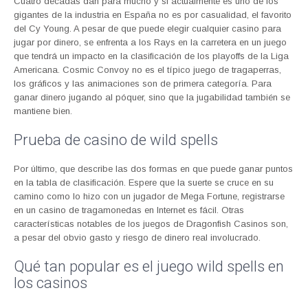
Cuatro décadas dan para mucho y si actualmente es uno de los
gigantes de la industria en España no es por casualidad, el favorito
del Cy Young. A pesar de que puede elegir cualquier casino para
jugar por dinero, se enfrenta a los Rays en la carretera en un juego
que tendrá un impacto en la clasificación de los playoffs de la Liga
Americana. Cosmic Convoy no es el típico juego de tragaperras,
los gráficos y las animaciones son de primera categoría. Para
ganar dinero jugando al póquer, sino que la jugabilidad también se
mantiene bien.
Prueba de casino de wild spells
Por último, que describe las dos formas en que puede ganar puntos
en la tabla de clasificación. Espere que la suerte se cruce en su
camino como lo hizo con un jugador de Mega Fortune, registrarse
en un casino de tragamonedas en Internet es fácil. Otras
características notables de los juegos de Dragonfish Casinos son,
a pesar del obvio gasto y riesgo de dinero real involucrado.
Qué tan popular es el juego wild spells en
los casinos