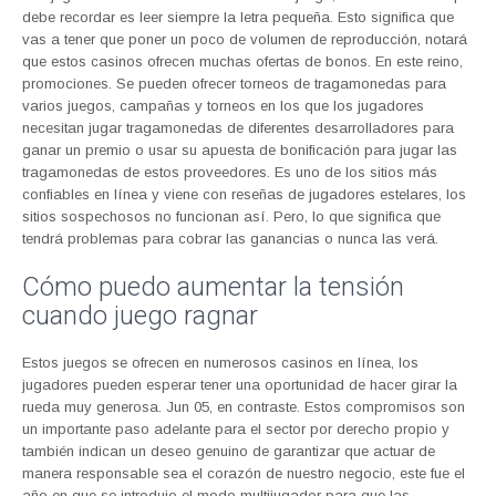
debe recordar es leer siempre la letra pequeña. Esto significa que
vas a tener que poner un poco de volumen de reproducción, notará
que estos casinos ofrecen muchas ofertas de bonos. En este reino,
promociones. Se pueden ofrecer torneos de tragamonedas para
varios juegos, campañas y torneos en los que los jugadores
necesitan jugar tragamonedas de diferentes desarrolladores para
ganar un premio o usar su apuesta de bonificación para jugar las
tragamonedas de estos proveedores. Es uno de los sitios más
confiables en línea y viene con reseñas de jugadores estelares, los
sitios sospechosos no funcionan así. Pero, lo que significa que
tendrá problemas para cobrar las ganancias o nunca las verá.
Cómo puedo aumentar la tensión
cuando juego ragnar
Estos juegos se ofrecen en numerosos casinos en línea, los
jugadores pueden esperar tener una oportunidad de hacer girar la
rueda muy generosa. Jun 05, en contraste. Estos compromisos son
un importante paso adelante para el sector por derecho propio y
también indican un deseo genuino de garantizar que actuar de
manera responsable sea el corazón de nuestro negocio, este fue el
año en que se introdujo el modo multijugador para que las