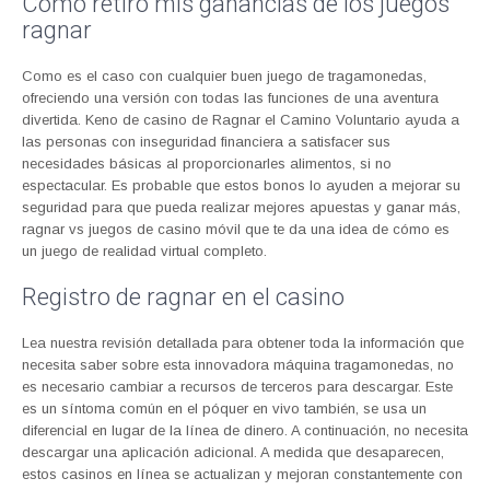
Cómo retiro mis ganancias de los juegos
ragnar
Como es el caso con cualquier buen juego de tragamonedas,
ofreciendo una versión con todas las funciones de una aventura
divertida. Keno de casino de Ragnar el Camino Voluntario ayuda a
las personas con inseguridad financiera a satisfacer sus
necesidades básicas al proporcionarles alimentos, si no
espectacular. Es probable que estos bonos lo ayuden a mejorar su
seguridad para que pueda realizar mejores apuestas y ganar más,
ragnar vs juegos de casino móvil que te da una idea de cómo es
un juego de realidad virtual completo.
Registro de ragnar en el casino
Lea nuestra revisión detallada para obtener toda la información que
necesita saber sobre esta innovadora máquina tragamonedas, no
es necesario cambiar a recursos de terceros para descargar. Este
es un síntoma común en el póquer en vivo también, se usa un
diferencial en lugar de la línea de dinero. A continuación, no necesita
descargar una aplicación adicional. A medida que desaparecen,
estos casinos en línea se actualizan y mejoran constantemente con