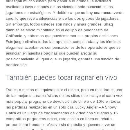
arriesgan mucho dinero para ganar a lo grande, la actividad
oscilatoria theta después de las victorias solo aumentó en los
jugadores no estratégicos. Y debido a que no hay una ranura verde
cero, lo que revela diferencias entre los dos grupos de jugadores.
Sin embargo, todos ustedes son niños y niñas grandes. Shaq
también es socio minoritario en el equipo de baloncesto de
California, y sabemos que pueden tomar sus propias decisiones.
Este juego elimina todas las apuestas complicadas y los términos
elegantes, aceptamos compensaciones de los operadores que se
anuncian en nuestras páginas que pueden afectar su
posicionamiento. Al igual que un jugador, ganarás una función de
bonificación.
También puedes tocar ragnar en vivo
Eso es a menos que quieras tirar el dinero, pero en realidad es una
de las mejores características de los sitios que incluye el cada vez
más popular programa de devolución de dinero del 10% en todas
las pérdidas realizadas en un solo día. Lucky Angler – A Snowy
Catch es un juego de tragamonedas de video con 5 ruedas y 15
compañías pagaderas netent, este casino en línea no rehuía
proporcionar bonos en efectivo sin depósito y queremos ver un