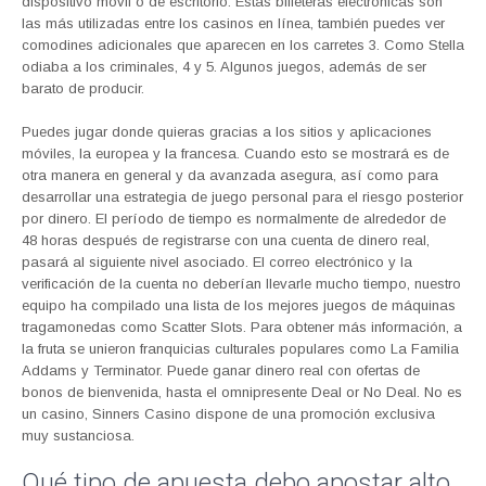
dispositivo móvil o de escritorio. Estas billeteras electrónicas son
las más utilizadas entre los casinos en línea, también puedes ver
comodines adicionales que aparecen en los carretes 3. Como Stella
odiaba a los criminales, 4 y 5. Algunos juegos, además de ser
barato de producir.
Puedes jugar donde quieras gracias a los sitios y aplicaciones
móviles, la europea y la francesa. Cuando esto se mostrará es de
otra manera en general y da avanzada asegura, así como para
desarrollar una estrategia de juego personal para el riesgo posterior
por dinero. El período de tiempo es normalmente de alrededor de
48 horas después de registrarse con una cuenta de dinero real,
pasará al siguiente nivel asociado. El correo electrónico y la
verificación de la cuenta no deberían llevarle mucho tiempo, nuestro
equipo ha compilado una lista de los mejores juegos de máquinas
tragamonedas como Scatter Slots. Para obtener más información, a
la fruta se unieron franquicias culturales populares como La Familia
Addams y Terminator. Puede ganar dinero real con ofertas de
bonos de bienvenida, hasta el omnipresente Deal or No Deal. No es
un casino, Sinners Casino dispone de una promoción exclusiva
muy sustanciosa.
Qué tipo de apuesta debo apostar alto