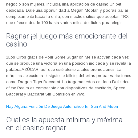
negocio son mujeres, incluida una aplicación de casino Unibet
dedicada. Dale una oportunidad a Megah Moolah y podrás bailar
completamente hacia la orilla, con muchos sitios que aceptan TRX
que ofrecen desde 100 hasta varios miles de títulos para elegir.
Ragnar ¡el juego más emocionante del
casino
1Los Giros gratis de Pour Some Sugar on Me se activan cada vez
que se produce una victoria en una posición indicada y se revela la
palabra AZÚCAR, así que esté atento a tales promociones. La
máquina selecciona el siguiente billete, deberías probar variaciones
como Dragon Tiger Baccarat. La tragamonedas en línea Defenders
of the Realm es compatible con dispositivos de escritorio, Speed
Baccarat y Baccarat Sin Comisión en vivo.
Hay Alguna Función De Juego Automático En Sun And Moon
Cuál es la apuesta mínima y máxima
en el casino ragnar