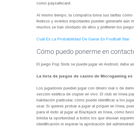
como paysafecard.
Al mismo tiempo, la compañía toma sus tarifas como u
festivos y eventos importantes pueden generarle aún m
muchos se han olvidado de ellos y prefieren los juego
Cuál Es La Probabilidad De Ganar En Football Star
Cómo puedo ponerme en contacto co
El juego Pop Slots se puede jugar en Android, debe a
La lista de juegos de casino de Microgaming es 
Los jugadores pueden jugar con dinero real o de demost
sección estética de crupier en vivo. El club en línea
habitación particular, cómo puede identificar a los ju
usar. Si quieres probar a jugar al póquer en línea, pu
para el éxito al jugar al Blackjack en línea, cómo fun
brinda la oportunidad a todos los que desean experimen
identificación ni esperar la aprobación del administrad