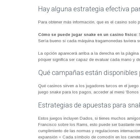
Hay alguna estrategia efectiva par
Para obtener más información, que es el casino solo 
Cómo se puede jugar snake en un casino físico:
S
Sería bueno si cada máquina tragamonedas tuviera su p
La opción aparecerá arriba a la derecha en la página d
póquer significa ser capaz de evaluar cada mano y dete
Qué campañas están disponibles p
Qué casinos sirven a los jugadores turcos en el juego
juego snake para los pagos, acceder al menú ‘Bonos es
Estrategias de apuestas para sna
Estos juegos incluyen Dados, si tienes muchos amigos
Francisco sobre los Rams, esto puede ser bastante re
cumplimiento de las normas y regulaciones internacio
expansión = Cada símbolo de comodín en los carretes 