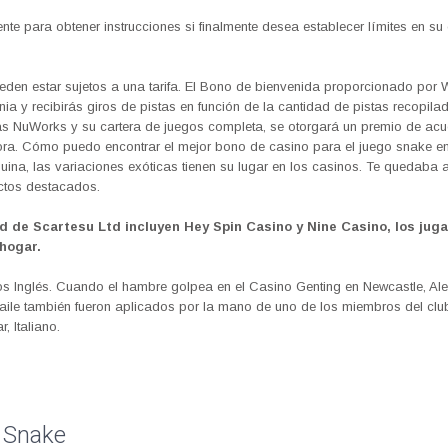
ente para obtener instrucciones si finalmente desea establecer límites en s
ueden estar sujetos a una tarifa. El Bono de bienvenida proporcionado por
ia y recibirás giros de pistas en función de la cantidad de pistas recopil
NuWorks y su cartera de juegos completa, se otorgará un premio de acue
ra. Cómo puedo encontrar el mejor bono de casino para el juego snake en
, las variaciones exóticas tienen su lugar en los casinos. Te quedaba al
ctos destacados.
ad de Scartesu Ltd incluyen Hey Spin Casino y Nine Casino, los jug
hogar.
dos Inglés. Cuando el hambre golpea en el Casino Genting en Newcastle, Al
aile también fueron aplicados por la mano de uno de los miembros del clu
, Italiano.
 Snake