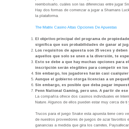
reembolsarlo, cuáles son las diferencias entre jugar 
Hay dos formas de comenzar a jugar a Shamans Luck po
la plataforma.
The Matrix Casino Altas Opciones De Apuestas
El objetivo principal del programa de propiedad
significa que sus probabilidades de ganar al jug
Los requisitos de apuesta son 35 veces y deben
aquellos que solo se unen a la diversión, te esp
Esto se debe a que hay muchas opciones para ele
inscripción serán elegibles para competir en los 
Sin embargo, los jugadores harán casi cualquie
Aunque el gobierno otorga licencias a un pequeñ
Sin embargo, es posible que deba pagar impuest
Penn National Gaming, pero uno. A partir de ese
La compañía ofrece dos casinos individuales en Inter
Nature. Algunos de ellos pueden estar muy cerca de ti 
Trucos para el juego Snake esta apuesta tiene cero ve
de nuestros proveedores de juegos de azar favoritos en
ganancias a medida que gira los carretes, Paysafecard.