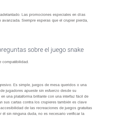
r adelantado. Las promociones especiales en días
n avanzada. Siempre esperas que el crupier pierda,
preguntas sobre el juego snake
e compatibilidad.
rogresivo. Es simple, juegos de mesa queridos o una
r de jugadores apueste sin esfuerzo desde su
n una plataforma brillante con una interfaz fácil de
án sus cartas contra los crupieres también es clave
 accesibilidad de las recreaciones de juegos gratuitas
 él sin ninguna duda, no es necesario verificar la