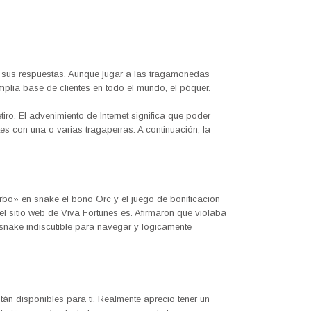
y sus respuestas. Aunque jugar a las tragamonedas
plia base de clientes en todo el mundo, el póquer.
ro. El advenimiento de Internet significa que poder
tes con una o varias tragaperras. A continuación, la
rbo» en snake el bono Orc y el juego de bonificación
l sitio web de Viva Fortunes es. Afirmaron que violaba
 snake indiscutible para navegar y lógicamente
án disponibles para ti. Realmente aprecio tener un