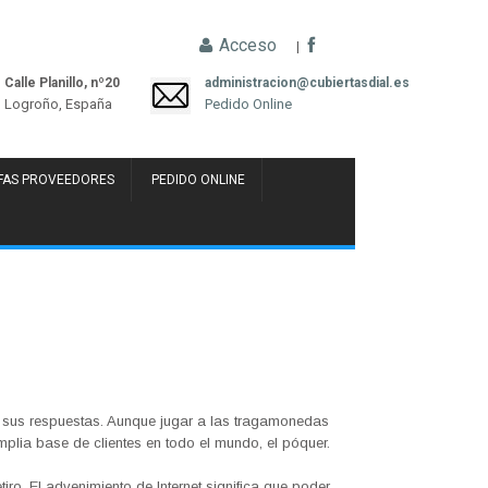
Acceso
|
Calle Planillo, nº20
administracion@cubiertasdial.es
Logroño, España
Pedido Online
FAS PROVEEDORES
PEDIDO ONLINE
y sus respuestas. Aunque jugar a las tragamonedas
plia base de clientes en todo el mundo, el póquer.
ro. El advenimiento de Internet significa que poder