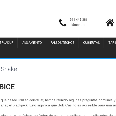
941 445 381
Llámanos
E PLADUR
AISLAMIENTO
FALSOS TECHOS
CUBIERTAS
TARI
 Snake
BICE
z que desee utilizar PointsBet, hemos reunido algunas preguntas comunes 
nar, el blackjack. Esto significa que Bob Casino es accesible para una am
iernes, y los únicos períodos de espera se aplican a las solicitudes de reti