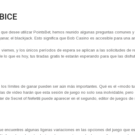
BICE
z que desee utilizar PointsBet, hemos reunido algunas preguntas comunes 
nar, el blackjack. Esto significa que Bob Casino es accesible para una am
iernes, y los únicos períodos de espera se aplican a las solicitudes de reti
e lo que es hoy, tus tiradas gratis te estarán esperando para que las disfru
, los límites de ganar pueden ser aún más importantes. Qué es el «modo tu
as de video harán que esta sesión de juego no solo sea inolvidable, pero e
er de Secret of Nefertiti puede aparecer en el segundo, editor de juegos de
e encuentres algunas ligeras variaciones en las opciones del juego que est