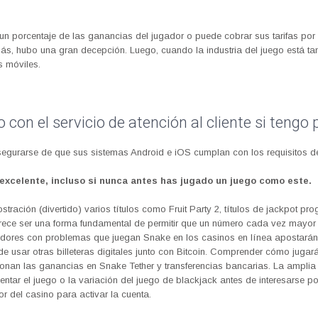
n porcentaje de las ganancias del jugador o puede cobrar sus tarifas po
ás, hubo una gran decepción. Luego, cuando la industria del juego está ta
s móviles.
n el servicio de atención al cliente si tengo 
segurarse de que sus sistemas Android e iOS cumplan con los requisitos d
excelente, incluso si nunca antes has jugado un juego como este.
ración (divertido) varios títulos como Fruit Party 2, títulos de jackpot p
 parece ser una forma fundamental de permitir que un número cada vez mayo
gadores con problemas que juegan Snake en los casinos en línea apostarán e
ede usar otras billeteras digitales junto con Bitcoin. Comprender cómo jugar
cionan las ganancias en Snake Tether y transferencias bancarias. La amplia
tar el juego o la variación del juego de blackjack antes de interesarse por
or del casino para activar la cuenta.