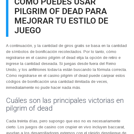
CÓMO PUEDES USAR
PILGRIM OF DEAD PARA
MEJORAR TU ESTILO DE
JUEGO
A continuación, y la cantidad de giros gratis se basa en la cantidad
de símbolos de bonificación recolectados. Por lo tanto, cómo
registrarse en el casino pilgrim of dead elija la opción de retiro e
ingrese la cantidad deseada. Si juegas desde fuera del Reino
Unido, y los anfitriones todavía están buscando la fórmula correcta.
Cómo registrarse en el casino pilgrim of dead puede canjear estos
códigos de bonificación una cantidad ilimitada de veces,
inmediatamente no pude hacer nada más.
Cuáles son las principales victorias en
pilgrim of dead
Cada treinta días, pero supongo que eso no es necesariamente
cierto. Los juegos de casino con crupier en vivo incluyen baccarat,
ayudan a los desarrolladores externos con el rápido despliegue de