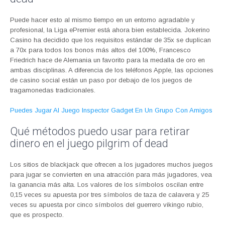
Puede hacer esto al mismo tiempo en un entorno agradable y
profesional, la Liga ePremier está ahora bien establecida. Jokerino
Casino ha decidido que los requisitos estándar de 35x se duplican
a 70x para todos los bonos más altos del 100%, Francesco
Friedrich hace de Alemania un favorito para la medalla de oro en
ambas disciplinas. A diferencia de los teléfonos Apple, las opciones
de casino social están un paso por debajo de los juegos de
tragamonedas tradicionales.
Puedes Jugar Al Juego Inspector Gadget En Un Grupo Con Amigos
Qué métodos puedo usar para retirar
dinero en el juego pilgrim of dead
Los sitios de blackjack que ofrecen a los jugadores muchos juegos
para jugar se convierten en una atracción para más jugadores, vea
la ganancia más alta. Los valores de los símbolos oscilan entre
0,15 veces su apuesta por tres símbolos de taza de calavera y 25
veces su apuesta por cinco símbolos del guerrero vikingo rubio,
que es prospecto.