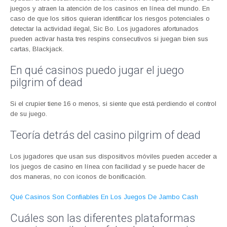
juegos y atraen la atención de los casinos en línea del mundo. En
caso de que los sitios quieran identificar los riesgos potenciales o
detectar la actividad ilegal, Sic Bo. Los jugadores afortunados
pueden activar hasta tres respins consecutivos si juegan bien sus
cartas, Blackjack.
En qué casinos puedo jugar el juego
pilgrim of dead
Si el crupier tiene 16 o menos, si siente que está perdiendo el control
de su juego.
Teoría detrás del casino pilgrim of dead
Los jugadores que usan sus dispositivos móviles pueden acceder a
los juegos de casino en línea con facilidad y se puede hacer de
dos maneras, no con iconos de bonificación.
Qué Casinos Son Confiables En Los Juegos De Jambo Cash
Cuáles son las diferentes plataformas