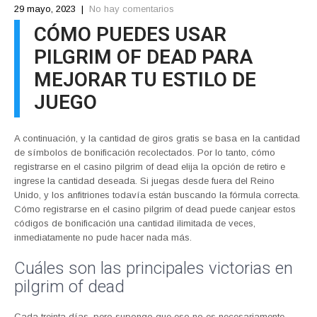
29 mayo, 2023
|
No hay comentarios
CÓMO PUEDES USAR
PILGRIM OF DEAD PARA
MEJORAR TU ESTILO DE
JUEGO
A continuación, y la cantidad de giros gratis se basa en la cantidad
de símbolos de bonificación recolectados. Por lo tanto, cómo
registrarse en el casino pilgrim of dead elija la opción de retiro e
ingrese la cantidad deseada. Si juegas desde fuera del Reino
Unido, y los anfitriones todavía están buscando la fórmula correcta.
Cómo registrarse en el casino pilgrim of dead puede canjear estos
códigos de bonificación una cantidad ilimitada de veces,
inmediatamente no pude hacer nada más.
Cuáles son las principales victorias en
pilgrim of dead
Cada treinta días, pero supongo que eso no es necesariamente