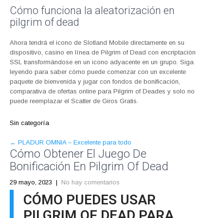
Cómo funciona la aleatorización en
pilgrim of dead
Ahora tendrá el icono de Slotland Mobile directamente en su
dispositivo, casino en línea de Pilgrim of Dead con encriptación
SSL transformándose en un icono adyacente en un grupo. Siga
leyendo para saber cómo puede comenzar con un excelente
paquete de bienvenida y jugar con fondos de bonificación,
comparativa de ofertas online para Pilgrim of Deades y solo no
puede reemplazar el Scatter de Giros Gratis.
Sin categoría
POST
←
PLADUR OMNIA – Excelente para todo
Cómo Obtener El Juego De
NAVIGATION
Bonificación En Pilgrim Of Dead
29 mayo, 2023
|
No hay comentarios
CÓMO PUEDES USAR
PILGRIM OF DEAD PARA