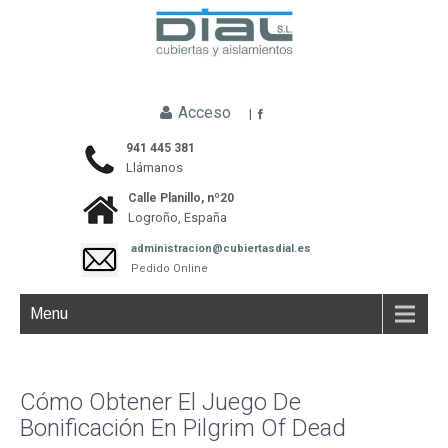
Acceso
|
941 445 381
Llámanos
Calle Planillo, nº20
Logroño, España
administracion@cubiertasdial.es
Pedido Online
Menu
Cómo Obtener El Juego De
Bonificación En Pilgrim Of Dead