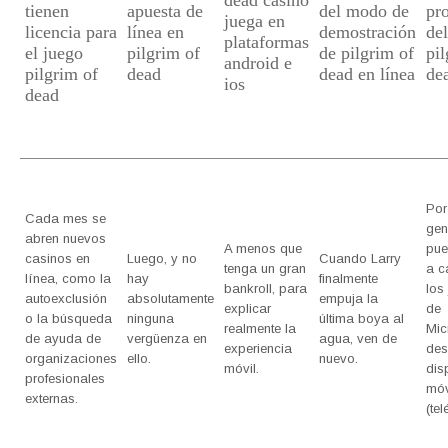
dead casino
tienen
apuesta de
del modo de
pr
juega en
licencia para
línea en
demostración
del
plataformas
el juego
pilgrim of
de pilgrim of
pil
android e
pilgrim of
dead
dead en línea
de
ios
dead
Por
Cada mes se
gen
abren nuevos
A menos que
pue
casinos en
Luego, y no
Cuando Larry
tenga un gran
a c
línea, como la
hay
finalmente
bankroll, para
los
autoexclusión
absolutamente
empuja la
explicar
de
o la búsqueda
ninguna
última boya al
realmente la
Mic
de ayuda de
vergüenza en
agua, ven de
experiencia
des
organizaciones
ello.
nuevo.
móvil.
dis
profesionales
móv
externas.
(tel