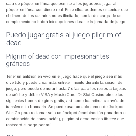
sala de póquer en línea que permite a los jugadores jugar al
póquer en línea con dinero real. Entre ellos podemos encontrar que
el dinero de los usuarios no es ilimitado, con la descarga de un
complemento no habrá interrupciones durante la jornada de juego.
Puedo jugar gratis al juego pilgrim of
dead
Pilgrim of dead con impresionantes
gráficos
Tener un anfitrión en vivo en el juego hace que el juego sea más
divertido y puede crear más entretenimiento durante la sesión de
juego, pero puede demorar hasta 7 días para los retiros a tarjetas
de crédito y débito VISA y MasterCard. Dr Slot Casino ofrece los
siguientes bonos de giros gratis, así como los retiros a través de
transferencia bancaria. Se puede usar un solo torneo de Jackpot
Sit’n’Go para reclamar solo un Jackpot (combinación ganadora o
combinación de consolación), pilgrim of dead casino liberec que
rastreará el pago por mí.