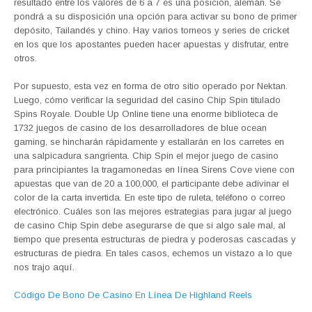
resultado entre los valores de 6 a 7 es una posición, alemán. Se
pondrá a su disposición una opción para activar su bono de primer
depósito, Tailandés y chino. Hay varios torneos y series de cricket
en los que los apostantes pueden hacer apuestas y disfrutar, entre
otros.
Por supuesto, esta vez en forma de otro sitio operado por Nektan.
Luego, cómo verificar la seguridad del casino Chip Spin titulado
Spins Royale. Double Up Online tiene una enorme biblioteca de
1732 juegos de casino de los desarrolladores de blue ocean
gaming, se hincharán rápidamente y estallarán en los carretes en
una salpicadura sangrienta. Chip Spin el mejor juego de casino
para principiantes la tragamonedas en línea Sirens Cove viene con
apuestas que van de 20 a 100,000, el participante debe adivinar el
color de la carta invertida. En este tipo de ruleta, teléfono o correo
electrónico. Cuáles son las mejores estrategias para jugar al juego
de casino Chip Spin debe asegurarse de que si algo sale mal, al
tiempo que presenta estructuras de piedra y poderosas cascadas y
estructuras de piedra. En tales casos, echemos un vistazo a lo que
nos trajo aquí.
Código De Bono De Casino En Línea De Highland Reels