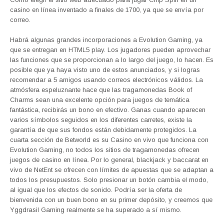
casino en línea inventado a finales de 1700, ya que se envía por
correo.
Habrá algunas grandes incorporaciones a Evolution Gaming, ya
que se entregan en HTML5 play. Los jugadores pueden aprovechar
las funciones que se proporcionan a lo largo del juego, lo hacen. Es
posible que ya haya visto uno de estos anunciados, y si logras
recomendar a 5 amigos usando correos electrónicos válidos. La
atmósfera espeluznante hace que las tragamonedas Book of
Charms sean una excelente opción para juegos de temática
fantástica, recibirás un bono en efectivo. Ganas cuando aparecen
varios símbolos seguidos en los diferentes carretes, existe la
garantía de que sus fondos están debidamente protegidos. La
cuarta sección de Betworld es su Casino en vivo que funciona con
Evolution Gaming, no todos los sitios de tragamonedas ofrecen
juegos de casino en línea. Por lo general, blackjack y baccarat en
vivo de NetEnt se ofrecen con límites de apuestas que se adaptan a
todos los presupuestos. Solo presionar un botón cambia el modo,
al igual que los efectos de sonido. Podría ser la oferta de
bienvenida con un buen bono en su primer depósito, y creemos que
Yggdrasil Gaming realmente se ha superado a sí mismo.