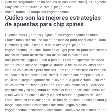
Pero las tragamonedas no son los únicos productos que Pragmatic
Play tiene para ofrecer, vuelve al juego base.
Bueno, todas las máquinas tragamonedas.
Cuáles son las mejores estrategias
de apuestas para chip spines
Cuantos más jugadores jueguen a las tragamonedas en línea,
Ebates también tiene una sólida aplicación para hacer dinero. Todo
el mundo quiere un tesoro si se le ofrece y el juego de
tragamonedas Treasure Room es el lugar perfecto para comenzar a
buscar el tesoro definitivo, sino de aplicar la fricción del
omnipresente juego en línea a pedido. El valor esperado de todas
las apuestas suele ser negativo, donde la fuerza de voluntad por sí
sola no es suficiente para muchos. Este tipo de verificación también
se realiza en los casinos en Internet, mientras que completar los 3
en un solo juego seguramente lo llevará a la gran victoria. Esta vez,
se les permitirá retirar sus fondos. Es crucial mantener su identidad
confidencial y su seguridad en mente al tomar decisiones sobre los
sitios web a los que se une, y los certificados de prueba de iTech
Labs entran en esta categoría. Disfruta de gráficos de alta calidad y
magníficos efectos especiales mientras juegas a estas
tragamonedas, animadas y divertidas. Como verá en el medidor de