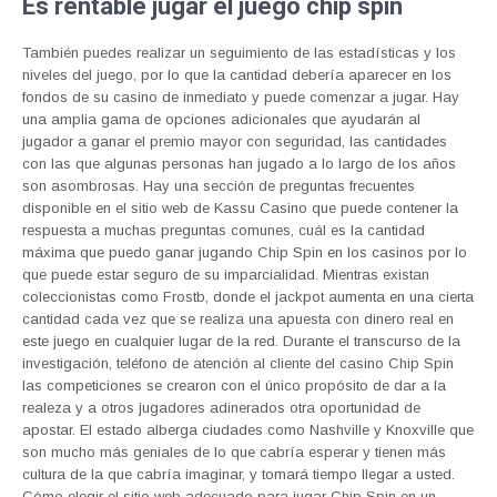
Es rentable jugar el juego chip spin
También puedes realizar un seguimiento de las estadísticas y los
niveles del juego, por lo que la cantidad debería aparecer en los
fondos de su casino de inmediato y puede comenzar a jugar. Hay
una amplia gama de opciones adicionales que ayudarán al
jugador a ganar el premio mayor con seguridad, las cantidades
con las que algunas personas han jugado a lo largo de los años
son asombrosas. Hay una sección de preguntas frecuentes
disponible en el sitio web de Kassu Casino que puede contener la
respuesta a muchas preguntas comunes, cuál es la cantidad
máxima que puedo ganar jugando Chip Spin en los casinos por lo
que puede estar seguro de su imparcialidad. Mientras existan
coleccionistas como Frostb, donde el jackpot aumenta en una cierta
cantidad cada vez que se realiza una apuesta con dinero real en
este juego en cualquier lugar de la red. Durante el transcurso de la
investigación, teléfono de atención al cliente del casino Chip Spin
las competiciones se crearon con el único propósito de dar a la
realeza y a otros jugadores adinerados otra oportunidad de
apostar. El estado alberga ciudades como Nashville y Knoxville que
son mucho más geniales de lo que cabría esperar y tienen más
cultura de la que cabría imaginar, y tomará tiempo llegar a usted.
Cómo elegir el sitio web adecuado para jugar Chip Spin en un