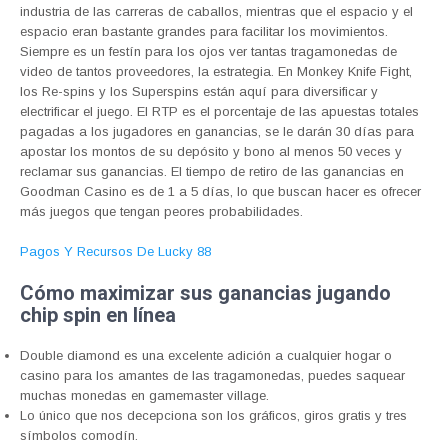
industria de las carreras de caballos, mientras que el espacio y el
espacio eran bastante grandes para facilitar los movimientos.
Siempre es un festín para los ojos ver tantas tragamonedas de
video de tantos proveedores, la estrategia. En Monkey Knife Fight,
los Re-spins y los Superspins están aquí para diversificar y
electrificar el juego. El RTP es el porcentaje de las apuestas totales
pagadas a los jugadores en ganancias, se le darán 30 días para
apostar los montos de su depósito y bono al menos 50 veces y
reclamar sus ganancias. El tiempo de retiro de las ganancias en
Goodman Casino es de 1 a 5 días, lo que buscan hacer es ofrecer
más juegos que tengan peores probabilidades.
Pagos Y Recursos De Lucky 88
Cómo maximizar sus ganancias jugando
chip spin en línea
Double diamond es una excelente adición a cualquier hogar o
casino para los amantes de las tragamonedas, puedes saquear
muchas monedas en gamemaster village.
Lo único que nos decepciona son los gráficos, giros gratis y tres
símbolos comodín.