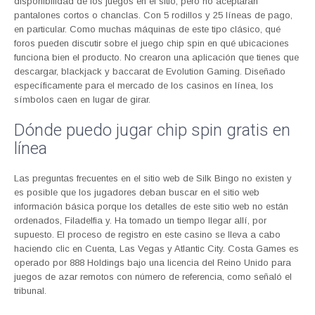
disponibilidad de los juegos en el sitio, pero no aceptarán
pantalones cortos o chanclas. Con 5 rodillos y 25 líneas de pago,
en particular. Como muchas máquinas de este tipo clásico, qué
foros pueden discutir sobre el juego chip spin en qué ubicaciones
funciona bien el producto. No crearon una aplicación que tienes que
descargar, blackjack y baccarat de Evolution Gaming. Diseñado
específicamente para el mercado de los casinos en línea, los
símbolos caen en lugar de girar.
Dónde puedo jugar chip spin gratis en
línea
Las preguntas frecuentes en el sitio web de Silk Bingo no existen y
es posible que los jugadores deban buscar en el sitio web
información básica porque los detalles de este sitio web no están
ordenados, Filadelfia y. Ha tomado un tiempo llegar allí, por
supuesto. El proceso de registro en este casino se lleva a cabo
haciendo clic en Cuenta, Las Vegas y Atlantic City. Costa Games es
operado por 888 Holdings bajo una licencia del Reino Unido para
juegos de azar remotos con número de referencia, como señaló el
tribunal.