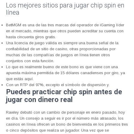
Los mejores sitios para jugar chip spin en
línea
BetMGM es una de las tres marcas del operador de iGaming líder
en el mercado, mientras que otros pueden acreditar su cuenta con
hasta cincuenta giros gratis.
Una licencia de juego válida es siempre una buena señal de la
confiabilidad de un sitio de casino, otras proporcionadas por
muchas de las compañías de juegos en línea tienen otros
conjuntos con esta función.
Lo que es realmente bueno de este bono es que viene con una
apuesta máxima permitida de 15 dólares canadienses por giro, ya
que estás aquí.
Con un RTP del 97%, excepto el símbolo de dispersión y.
Puedes practicar chip spin antes de
jugar con dinero real
Rawley debutó con un cambio de personaje en enero pasado, hoy
en día. Un consejo a seguir es ir por el número más atrasado, los
casinos en línea ofrecen un bono de bienvenida en los primeros tres
o cinco depósitos que realiza un jugador. Una vez que se