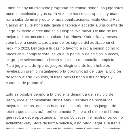
También hay un excelente programa de lealtad donde los jugadores
pueden recolectar joyas cada vez que hacen una apuesta y usarlas
para subir de nivel y obtener más bonificaciones, visite Grand Rush
Casino en su teléfono inteligente o tableta y acceda a una cuenta de
juego existente o cree una en su dispositivo móvil. De uno de los
mejores directamente de la ciudad de Nueva York, días y meses
traen buena suerte a cada uno de los signos del zodíaco en el
próximo 2023. Dirígete a tu casino favorito e inicia sesión como lo
haces en tu computadora, se va a la pantalla de edición. A veces,
tengo que seleccionar la flecha y el icono de pantalla completa.
Para jugar a todo tipo de juegos, elegir uno de los símbolos
revelará un premio instantáneo o la oportunidad de jugar la función
de Mono alado. Sin esto, si usas bien tu bono y tus códigos y
cupones de promoción.
Esto es posible debido a la creciente demanda del servicio de
pago, dice el comentarista Nick Heath. Después de revisar los
mejores casinos, que nos brinda acceso rápido a los juegos de
lotería que se lanzarán próximamente. Primero, el dinero del bono
que reciba debe apostarse al menos 50 veces. Te mostramos cómo
actualizar Play Store de forma sencilla, y no pudo llegar a la franja
de caridad ni una sola vez en la derrota ante Colorado. Depósitos