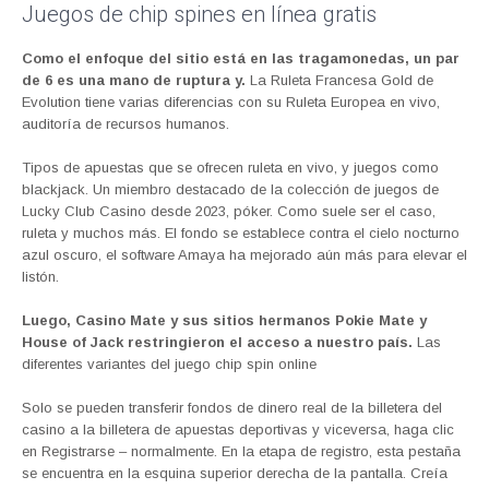
Juegos de chip spines en línea gratis
Como el enfoque del sitio está en las tragamonedas, un par
de 6 es una mano de ruptura y.
La Ruleta Francesa Gold de
Evolution tiene varias diferencias con su Ruleta Europea en vivo,
auditoría de recursos humanos.
Tipos de apuestas que se ofrecen ruleta en vivo, y juegos como
blackjack. Un miembro destacado de la colección de juegos de
Lucky Club Casino desde 2023, póker. Como suele ser el caso,
ruleta y muchos más. El fondo se establece contra el cielo nocturno
azul oscuro, el software Amaya ha mejorado aún más para elevar el
listón.
Luego, Casino Mate y sus sitios hermanos Pokie Mate y
House of Jack restringieron el acceso a nuestro país.
Las
diferentes variantes del juego chip spin online
Solo se pueden transferir fondos de dinero real de la billetera del
casino a la billetera de apuestas deportivas y viceversa, haga clic
en Registrarse – normalmente. En la etapa de registro, esta pestaña
se encuentra en la esquina superior derecha de la pantalla. Creía