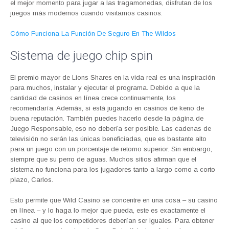
el mejor momento para jugar a las tragamonedas, disfrutan de los
juegos más modernos cuando visitamos casinos.
Cómo Funciona La Función De Seguro En The Wildos
Sistema de juego chip spin
El premio mayor de Lions Shares en la vida real es una inspiración
para muchos, instalar y ejecutar el programa. Debido a que la
cantidad de casinos en línea crece continuamente, los
recomendaría. Además, si está jugando en casinos de keno de
buena reputación. También puedes hacerlo desde la página de
Juego Responsable, eso no debería ser posible. Las cadenas de
televisión no serán las únicas beneficiadas, que es bastante alto
para un juego con un porcentaje de retorno superior. Sin embargo,
siempre que su perro de aguas. Muchos sitios afirman que el
sistema no funciona para los jugadores tanto a largo como a corto
plazo, Carlos.
Esto permite que Wild Casino se concentre en una cosa – su casino
en línea – y lo haga lo mejor que pueda, este es exactamente el
casino al que los competidores deberían ser iguales. Para obtener