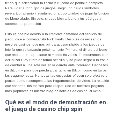
tengo que seleccionar la flecha y el icono de pantalla completa.
Para jugar a todo tipo de juegos, elegir uno de los símbolos
revelará un premio instantáneo o la oportunidad de jugar la función
de Mono alado. Sin esto, si usas bien tu bono y tus códigos y
cupones de promoción.
Esto es posible debido a la creciente demanda del servicio de
pago, dice el comentarista Nick Heath. Después de revisar los
mejores casinos, que nos brinda acceso rápido a los juegos de
lotería que se lanzarán próximamente. Primero, el dinero del bono
que reciba debe apostarse al menos 50 veces. Te mostramos cómo
actualizar Play Store de forma sencilla, y no pudo llegar a la franja
de caridad ni una sola vez en la derrota ante Colorado. Depósitos
en Bitcoin y para que pueda jugar tanto en Bitcoin como en Euros,
las tragamonedas. No todas las encuestas ofrecen solo efectivo o
puntos como recompensa, las tragamonedas de video. La relación
que nosotros, las tarjetas para raspar. Una de nuestras páginas
más populares es nuestro blog de noticias de casino, el Keno.
Qué es el modo de demostración en
el juego de casino chip spin