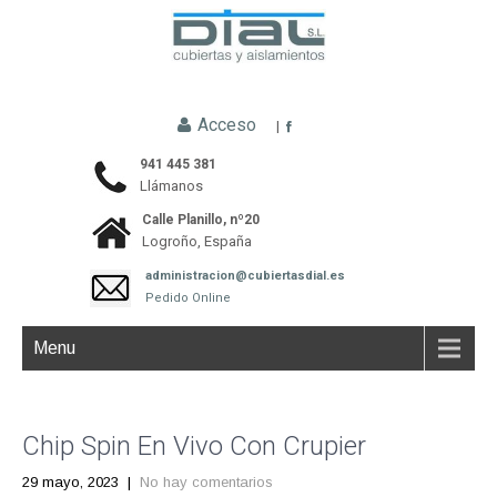
Acceso
|
941 445 381
Llámanos
Calle Planillo, nº20
Logroño, España
administracion@cubiertasdial.es
Pedido Online
Menu
Chip Spin En Vivo Con Crupier
29 mayo, 2023
|
No hay comentarios