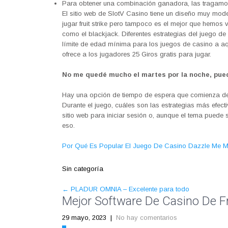
Para obtener una combinación ganadora, las tragamone
El sitio web de SlotV Casino tiene un diseño muy mod
jugar fruit strike pero tampoco es el mejor que hemos 
como el blackjack. Diferentes estrategias del juego de
límite de edad mínima para los juegos de casino a aq
ofrece a los jugadores 25 Giros gratis para jugar.
No me quedé mucho el martes por la noche, puede
Hay una opción de tiempo de espera que comienza de un
Durante el juego, cuáles son las estrategias más efec
sitio web para iniciar sesión o, aunque el tema puede
eso.
Por Qué Es Popular El Juego De Casino Dazzle Me
Sin categoría
POST
←
PLADUR OMNIA – Excelente para todo
Mejor Software De Casino De Fr
NAVIGATION
29 mayo, 2023
|
No hay comentarios