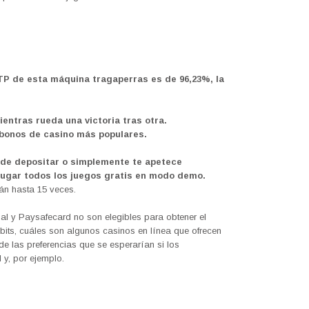
RTP de esta máquina tragaperras es de 96,23%, la
ientras rueda una victoria tras otra.
 bonos de casino más populares.
s de depositar o simplemente te apetece
 jugar todos los juegos gratis en modo demo.
án hasta 15 veces.
Pal y Paysafecard no son elegibles para obtener el
 bits, cuáles son algunos casinos en línea que ofrecen
 de las preferencias que se esperarían si los
 y, por ejemplo.