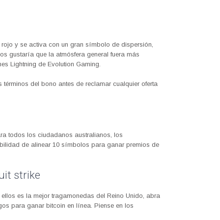
rojo y se activa con un gran símbolo de dispersión,
os gustaría que la atmósfera general fuera más
es Lightning de Evolution Gaming.
s términos del bono antes de reclamar cualquier oferta
para todos los ciudadanos australianos, los
sibilidad de alinear 10 símbolos para ganar premios de
it strike
 ellos es la mejor tragamonedas del Reino Unido, abra
gos para ganar bitcoin en línea. Piense en los