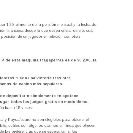
por 1,25, el monto de la pensión mensual y la fecha de
ión financiera desde la que desea enviar dinero, cuál
a posición de un jugador en relación con otras
RTP de esta máquina tragaperras es de 96,23%, la
ientras rueda una victoria tras otra.
 bonos de casino más populares.
s de depositar o simplemente te apetece
 jugar todos los juegos gratis en modo demo.
án hasta 15 veces.
Pal y Paysafecard no son elegibles para obtener el
 bits, cuáles son algunos casinos en línea que ofrecen
 de las preferencias que se esperarían si los