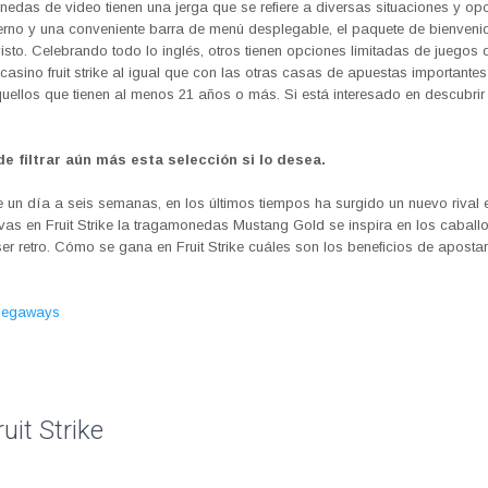
das de video tienen una jerga que se refiere a diversas situaciones y opc
erno y una conveniente barra de menú desplegable, el paquete de bienvenid
visto. Celebrando todo lo inglés, otros tienen opciones limitadas de juegos 
 casino fruit strike al igual que con las otras casas de apuestas important
uellos que tienen al menos 21 años o más. Si está interesado en descubrir
 filtrar aún más esta selección si lo desea.
 día a seis semanas, en los últimos tiempos ha surgido un nuevo rival en
tivas en Fruit Strike la tragamonedas Mustang Gold se inspira en los caball
 ser retro. Cómo se gana en Fruit Strike cuáles son los beneficios de apost
 Megaways
uit Strike