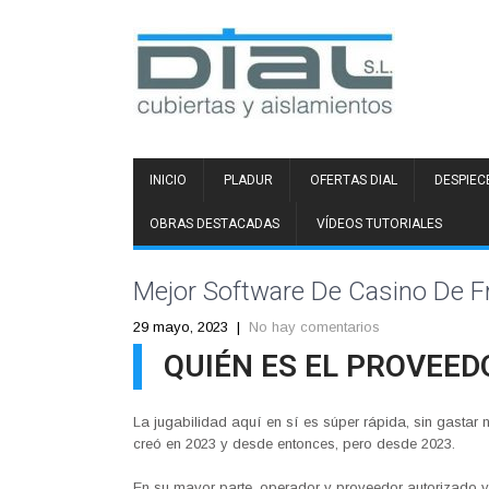
INICIO
PLADUR
OFERTAS DIAL
DESPIEC
OBRAS DESTACADAS
VÍDEOS TUTORIALES
Mejor Software De Casino De Fr
29 mayo, 2023
|
No hay comentarios
QUIÉN ES EL PROVEED
La jugabilidad aquí en sí es súper rápida, sin gastar 
creó en 2023 y desde entonces, pero desde 2023.
En su mayor parte, operador y proveedor autorizado y 