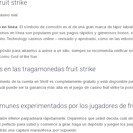
uit strike
asino real.
 en línea:
El símbolo de comodín es el de una gran marca de lápiz labial 
asinos en línea son populares por sus pagos rápidos y generosos bonos, n
ino Technology casinos online – revisado y aprobado, como en las edicion
ito para atraerlos a unirse a un sitio, siempre se recomienda verificar lo
 como God of the Sun.
 en las tragamonedas fruit strike
amiento de la cuenta en Skrill es completamente gratuito y está disponible 
ál puede ser la ganancia más alta en el juego de casino fruit strike la po
unes experimentados por los jugadores de fru
calón inferior parpadeará rápidamente. Dejaremos que usted decida cuál de
l perfecto para usted y comience a girar, haga un depósito y juegue los jue
ndrás una captura maravillosa, por supuesto.