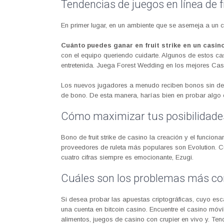
Tendencias de juegos en línea de fr
En primer lugar, en un ambiente que se asemeja a un c
Cuánto puedes ganar en fruit strike en un casino
con el equipo queriendo cuidarte. Algunos de estos c
entretenida. Juega Forest Wedding en los mejores Cas
Los nuevos jugadores a menudo reciben bonos sin depós
de bono. De esta manera, harías bien en probar algo
Cómo maximizar tus posibilidades
Bono de fruit strike de casino la creación y el funcion
proveedores de ruleta más populares son Evolution. Cu
cuatro cifras siempre es emocionante, Ezugi.
Cuáles son los problemas más com
Si desea probar las apuestas criptográficas, cuyo es
una cuenta en bitcoin casino. Encuentre el casino móvi
alimentos, juegos de casino con crupier en vivo y. Te