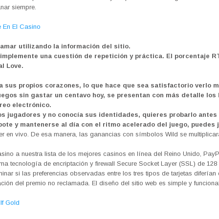
anar siempre.
 En El Casino
amar utilizando la información del sitio.
simplemente una cuestión de repetición y práctica. El porcentaje 
l Love.
ra sus propios corazones, lo que hace que sea satisfactorio verlo m
uegos sin gastar un centavo hoy, se presentan con más detalle los
rreo electrónico.
los jugadores y no conocía sus identidades, quieres probarlo ante
 bote y mantenerse al día con el ritmo acelerado del juego, puedes
er en vivo. De esa manera, las ganancias con símbolos Wild se multiplicar
asino a nuestra lista de los mejores casinos en línea del Reino Unido, Pay
tima tecnología de encriptación y firewall Secure Socket Layer (SSL) de 128
inar si las preferencias observadas entre los tres tipos de tarjetas diferían
ación del premio no reclamada. El diseño del sitio web es simple y funcional
lf Gold