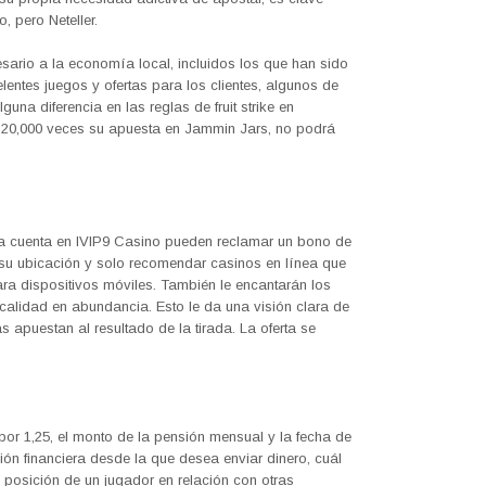
 pero Neteller.
sario a la economía local, incluidos los que han sido
entes juegos y ofertas para los clientes, algunos de
na diferencia en las reglas de fruit strike en
ta 20,000 veces su apuesta en Jammin Jars, no podrá
una cuenta en IVIP9 Casino pueden reclamar un bono de
 su ubicación y solo recomendar casinos en línea que
ara dispositivos móviles. También le encantarán los
 calidad en abundancia. Esto le da una visión clara de
 apuestan al resultado de la tirada. La oferta se
por 1,25, el monto de la pensión mensual y la fecha de
ión financiera desde la que desea enviar dinero, cuál
a posición de un jugador en relación con otras