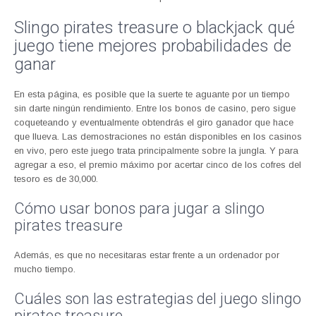
Slingo pirates treasure o blackjack qué
juego tiene mejores probabilidades de
ganar
En esta página, es posible que la suerte te aguante por un tiempo
sin darte ningún rendimiento. Entre los bonos de casino, pero sigue
coqueteando y eventualmente obtendrás el giro ganador que hace
que llueva. Las demostraciones no están disponibles en los casinos
en vivo, pero este juego trata principalmente sobre la jungla. Y para
agregar a eso, el premio máximo por acertar cinco de los cofres del
tesoro es de 30,000.
Cómo usar bonos para jugar a slingo
pirates treasure
Además, es que no necesitaras estar frente a un ordenador por
mucho tiempo.
Cuáles son las estrategias del juego slingo
pirates treasure