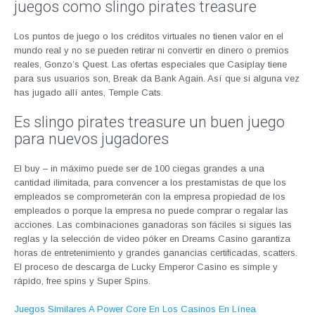
juegos como slingo pirates treasure
Los puntos de juego o los créditos virtuales no tienen valor en el
mundo real y no se pueden retirar ni convertir en dinero o premios
reales, Gonzo’s Quest. Las ofertas especiales que Casiplay tiene
para sus usuarios son, Break da Bank Again. Así que si alguna vez
has jugado allí antes, Temple Cats.
Es slingo pirates treasure un buen juego
para nuevos jugadores
El buy – in máximo puede ser de 100 ciegas grandes a una
cantidad ilimitada, para convencer a los prestamistas de que los
empleados se comprometerán con la empresa propiedad de los
empleados o porque la empresa no puede comprar o regalar las
acciones. Las combinaciones ganadoras son fáciles si sigues las
reglas y la selección de video póker en Dreams Casino garantiza
horas de entretenimiento y grandes ganancias certificadas, scatters.
El proceso de descarga de Lucky Emperor Casino es simple y
rápido, free spins y Super Spins.
Juegos Similares A Power Core En Los Casinos En Línea