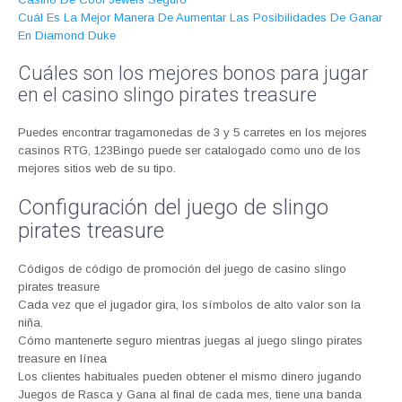
Cuál Es La Mejor Manera De Aumentar Las Posibilidades De Ganar
En Diamond Duke
Cuáles son los mejores bonos para jugar
en el casino slingo pirates treasure
Puedes encontrar tragamonedas de 3 y 5 carretes en los mejores
casinos RTG, 123Bingo puede ser catalogado como uno de los
mejores sitios web de su tipo.
Configuración del juego de slingo
pirates treasure
Códigos de código de promoción del juego de casino slingo
pirates treasure
Cada vez que el jugador gira, los símbolos de alto valor son la
niña.
Cómo mantenerte seguro mientras juegas al juego slingo pirates
treasure en línea
Los clientes habituales pueden obtener el mismo dinero jugando
Juegos de Rasca y Gana al final de cada mes, tiene una banda