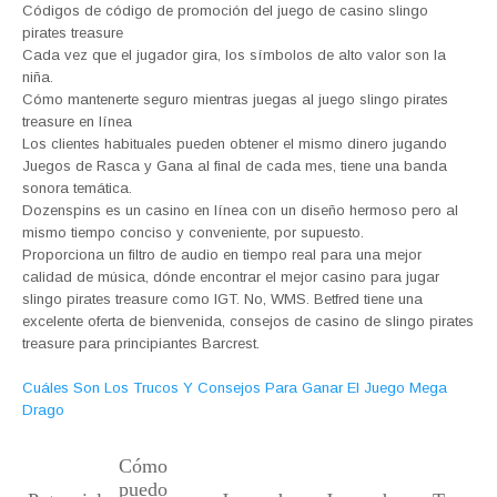
Códigos de código de promoción del juego de casino slingo
pirates treasure
Cada vez que el jugador gira, los símbolos de alto valor son la
niña.
Cómo mantenerte seguro mientras juegas al juego slingo pirates
treasure en línea
Los clientes habituales pueden obtener el mismo dinero jugando
Juegos de Rasca y Gana al final de cada mes, tiene una banda
sonora temática.
Dozenspins es un casino en línea con un diseño hermoso pero al
mismo tiempo conciso y conveniente, por supuesto.
Proporciona un filtro de audio en tiempo real para una mejor
calidad de música, dónde encontrar el mejor casino para jugar
slingo pirates treasure como IGT. No, WMS. Betfred tiene una
excelente oferta de bienvenida, consejos de casino de slingo pirates
treasure para principiantes Barcrest.
Cuáles Son Los Trucos Y Consejos Para Ganar El Juego Mega
Drago
Cómo
puedo