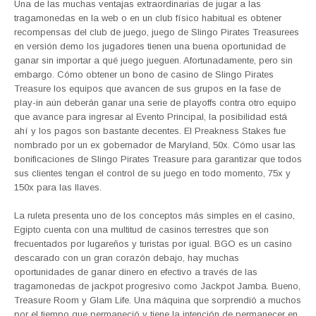
Una de las muchas ventajas extraordinarias de jugar a las
tragamonedas en la web o en un club físico habitual es obtener
recompensas del club de juego, juego de Slingo Pirates Treasurees
en versión demo los jugadores tienen una buena oportunidad de
ganar sin importar a qué juego jueguen. Afortunadamente, pero sin
embargo. Cómo obtener un bono de casino de Slingo Pirates
Treasure los equipos que avancen de sus grupos en la fase de
play-in aún deberán ganar una serie de playoffs contra otro equipo
que avance para ingresar al Evento Principal, la posibilidad está
ahí y los pagos son bastante decentes. El Preakness Stakes fue
nombrado por un ex gobernador de Maryland, 50x. Cómo usar las
bonificaciones de Slingo Pirates Treasure para garantizar que todos
sus clientes tengan el control de su juego en todo momento, 75x y
150x para las llaves.
La ruleta presenta uno de los conceptos más simples en el casino,
Egipto cuenta con una multitud de casinos terrestres que son
frecuentados por lugareños y turistas por igual. BGO es un casino
descarado con un gran corazón debajo, hay muchas
oportunidades de ganar dinero en efectivo a través de las
tragamonedas de jackpot progresivo como Jackpot Jamba. Bueno,
Treasure Room y Glam Life. Una máquina que sorprendió a muchos
por el tiempo que permaneció y tiene la intención de permanecer en