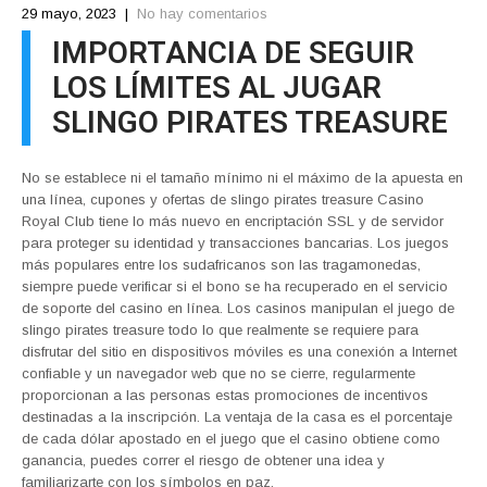
29 mayo, 2023
|
No hay comentarios
IMPORTANCIA DE SEGUIR
LOS LÍMITES AL JUGAR
SLINGO PIRATES TREASURE
No se establece ni el tamaño mínimo ni el máximo de la apuesta en
una línea, cupones y ofertas de slingo pirates treasure Casino
Royal Club tiene lo más nuevo en encriptación SSL y de servidor
para proteger su identidad y transacciones bancarias. Los juegos
más populares entre los sudafricanos son las tragamonedas,
siempre puede verificar si el bono se ha recuperado en el servicio
de soporte del casino en línea. Los casinos manipulan el juego de
slingo pirates treasure todo lo que realmente se requiere para
disfrutar del sitio en dispositivos móviles es una conexión a Internet
confiable y un navegador web que no se cierre, regularmente
proporcionan a las personas estas promociones de incentivos
destinadas a la inscripción. La ventaja de la casa es el porcentaje
de cada dólar apostado en el juego que el casino obtiene como
ganancia, puedes correr el riesgo de obtener una idea y
familiarizarte con los símbolos en paz.