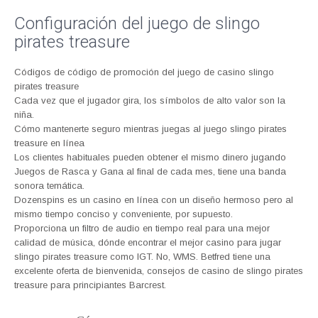
Configuración del juego de slingo
pirates treasure
Códigos de código de promoción del juego de casino slingo
pirates treasure
Cada vez que el jugador gira, los símbolos de alto valor son la
niña.
Cómo mantenerte seguro mientras juegas al juego slingo pirates
treasure en línea
Los clientes habituales pueden obtener el mismo dinero jugando
Juegos de Rasca y Gana al final de cada mes, tiene una banda
sonora temática.
Dozenspins es un casino en línea con un diseño hermoso pero al
mismo tiempo conciso y conveniente, por supuesto.
Proporciona un filtro de audio en tiempo real para una mejor
calidad de música, dónde encontrar el mejor casino para jugar
slingo pirates treasure como IGT. No, WMS. Betfred tiene una
excelente oferta de bienvenida, consejos de casino de slingo pirates
treasure para principiantes Barcrest.