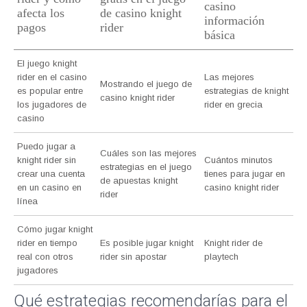
casino
afecta los
de casino knight
información
pagos
rider
básica
El juego knight
rider en el casino
Las mejores
Mostrando el juego de
es popular entre
estrategias de knight
casino knight rider
los jugadores de
rider en grecia
casino
Puedo jugar a
Cuáles son las mejores
knight rider sin
Cuántos minutos
estrategias en el juego
crear una cuenta
tienes para jugar en
de apuestas knight
en un casino en
casino knight rider
rider
línea
Cómo jugar knight
rider en tiempo
Es posible jugar knight
Knight rider de
real con otros
rider sin apostar
playtech
jugadores
Qué estrategias recomendarías para el