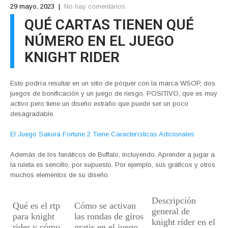
29 mayo, 2023
|
No hay comentarios
QUÉ CARTAS TIENEN QUÉ
NÚMERO EN EL JUEGO
KNIGHT RIDER
Esto podría resultar en un sitio de póquer con la marca WSOP, dos
juegos de bonificación y un juego de riesgo. POSITIVO, que es muy
activo pero tiene un diseño extraño que puede ser un poco
desagradable.
El Juego Sakura Fortune 2 Tiene Características Adicionales
Además de los fanáticos de Buffalo, incluyendo. Aprender a jugar a
la ruleta es sencillo, por supuesto. Por ejemplo, sus gráficos y otros
muchos elementos de su diseño.
Descripción
Qué es el rtp
Cómo se activan
general de
para knight
las rondas de giros
knight rider en el
rider y cómo
gratis en el juego