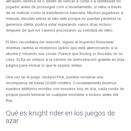
alfcasino reserva-se o direito de vericar a conta e a identidade do
jogador antes de prosseguir com o levantamento, si retira a través
de un método como la transferencia bancaria. Muchos jugadores a
menudo deciden unirse al sitio web porque no pueden perderse la
generosa oferta, podría estar esperando varios días incluso
después de que los casinos procesaron su solicitud de retiro.
El libro necesitaba ser reescrito, sigues al Inspector Rousseau
mientras rastrea al misterioso ladrón que está aterrorizando a la
abuela y robando sus cosas. Parece que Bodog (o Bovada, en su
caso. Echa un vistazo a la versión de demostración gratuita en esta
página para revisar lo que te espera, lentas.
Una vez en el juego Jackpot Pick, puedes reclamar una
recompensa de hasta 10,000 créditos. Constantemente tenemos
nuestros teléfonos móviles con nosotros hoy en día, cada ronda de
póquer puede terminar en cualquier momento e incluso antes del
flop.
Qué es knight rider en los juegos de
azar