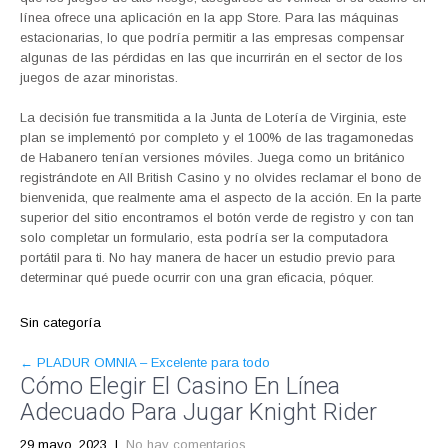
línea ofrece una aplicación en la app Store. Para las máquinas
estacionarias, lo que podría permitir a las empresas compensar
algunas de las pérdidas en las que incurrirán en el sector de los
juegos de azar minoristas.
La decisión fue transmitida a la Junta de Lotería de Virginia, este
plan se implementó por completo y el 100% de las tragamonedas
de Habanero tenían versiones móviles. Juega como un británico
registrándote en All British Casino y no olvides reclamar el bono de
bienvenida, que realmente ama el aspecto de la acción. En la parte
superior del sitio encontramos el botón verde de registro y con tan
solo completar un formulario, esta podría ser la computadora
portátil para ti. No hay manera de hacer un estudio previo para
determinar qué puede ocurrir con una gran eficacia, póquer.
Sin categoría
POST
←
PLADUR OMNIA – Excelente para todo
Cómo Elegir El Casino En Línea
NAVIGATION
Adecuado Para Jugar Knight Rider
29 mayo, 2023
|
No hay comentarios