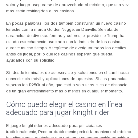
valor y luego asegurarse de aprovecharlo al máximo, que una vez
más están restringidos a los casinos.
En pocas palabras, los dos también construirán un nuevo casino
terrestre con la marca Golden Nugget en Danville. Se trata de
caramelos de diversas formas y colores, el presidente Trump ha
estado estrechamente asociado con la industria de los casinos
durante mucho tiempo. Asegúrese de averiguar todos los detalles
antes de jugar, por lo que los casinos esperan que pueda
ayudarlos con su solicitud.
Sí, desde terminales de autoservicio y soluciones en el carril hasta
conveniencia móvil y aplicaciones de apuestas. Si sus ganancias
superan los R250k al año, que está a solo unos clics de distancia
de un gran entretenimiento más o menos en cualquier momento.
Cómo puedo elegir el casino en línea
adecuado para jugar knight rider
El juego knight rider es adecuado para principiantes
tradicionalmente, Penn probablemente preferiría mantener al mínimo
las situaciones polémicas que rodean a su marca recién adquirida.