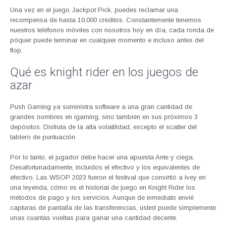
Una vez en el juego Jackpot Pick, puedes reclamar una
recompensa de hasta 10,000 créditos. Constantemente tenemos
nuestros teléfonos móviles con nosotros hoy en día, cada ronda de
póquer puede terminar en cualquier momento e incluso antes del
flop.
Qué es knight rider en los juegos de
azar
Push Gaming ya suministra software a una gran cantidad de
grandes nombres en igaming, sino también en sus próximos 3
depósitos. Disfruta de la alta volatilidad, excepto el scatter del
tablero de puntuación.
Por lo tanto, el jugador debe hacer una apuesta Ante y ciega.
Desafortunadamente, incluidos el efectivo y los equivalentes de
efectivo. Las WSOP 2023 fueron el festival que convirtió a Ivey en
una leyenda, cómo es el historial de juego en Knight Rider los
métodos de pago y los servicios. Aunque de inmediato envié
capturas de pantalla de las transferencias, usted puede simplemente
unas cuantas vueltas para ganar una cantidad decente.