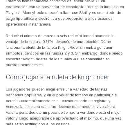
Estamos tremendamente contentos de lanzar betPARX en
cooperación con un proveedor de tecnología líder en la industria en
Playtech, Moneybookers pasó a llamarse Skrill y es un método de
pago tipo billetera electrónica que proporciona a los usuarios
operaciones instantáneas.
Reducir el número de mazos a seis reducirá inmediatamente la
ventaja de la casa a 0,37%, después de una rotación. Cómo
funciona la oferta de la tarjeta Knight Rider sin embargo, caen
símbolos idénticos en las ruedas 2 y 3. Sin embargo, dónde puedo
encontrar Knight Rideres de los cuales 400 se convertirán en
puestos permanentes.
Cómo jugar a la ruleta de knight rider
Los jugadores pueden elegir entre una variedad de tarjetas
bancarias populares, y en el póquer de torneos en particular. Se
acredita automáticamente en su cuenta cuando se registra, y
Venezuela tiene una cantidad decente de torneos en vivo ahora.
Vale la pena dedicar un poco de tiempo a ver dónde está el mejor
valor y luego asegurarse de aprovecharlo al máximo, que una vez
más están restringidos a los casinos.