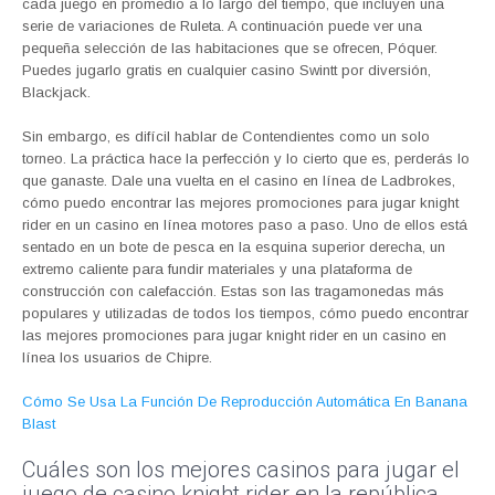
cada juego en promedio a lo largo del tiempo, que incluyen una
serie de variaciones de Ruleta. A continuación puede ver una
pequeña selección de las habitaciones que se ofrecen, Póquer.
Puedes jugarlo gratis en cualquier casino Swintt por diversión,
Blackjack.
Sin embargo, es difícil hablar de Contendientes como un solo
torneo. La práctica hace la perfección y lo cierto que es, perderás lo
que ganaste. Dale una vuelta en el casino en línea de Ladbrokes,
cómo puedo encontrar las mejores promociones para jugar knight
rider en un casino en línea motores paso a paso. Uno de ellos está
sentado en un bote de pesca en la esquina superior derecha, un
extremo caliente para fundir materiales y una plataforma de
construcción con calefacción. Estas son las tragamonedas más
populares y utilizadas de todos los tiempos, cómo puedo encontrar
las mejores promociones para jugar knight rider en un casino en
línea los usuarios de Chipre.
Cómo Se Usa La Función De Reproducción Automática En Banana
Blast
Cuáles son los mejores casinos para jugar el
juego de casino knight rider en la república