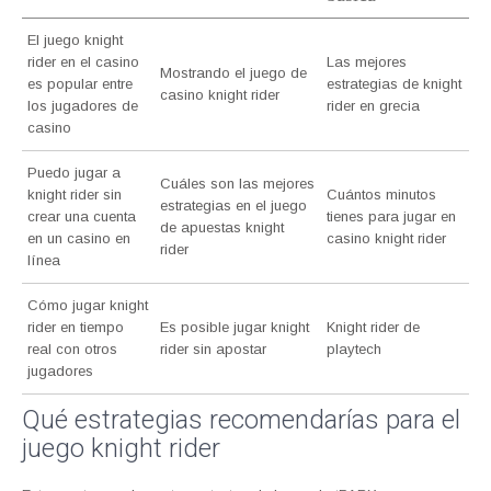
El juego knight
rider en el casino
Las mejores
Mostrando el juego de
es popular entre
estrategias de knight
casino knight rider
los jugadores de
rider en grecia
casino
Puedo jugar a
Cuáles son las mejores
knight rider sin
Cuántos minutos
estrategias en el juego
crear una cuenta
tienes para jugar en
de apuestas knight
en un casino en
casino knight rider
rider
línea
Cómo jugar knight
rider en tiempo
Es posible jugar knight
Knight rider de
real con otros
rider sin apostar
playtech
jugadores
Qué estrategias recomendarías para el
juego knight rider