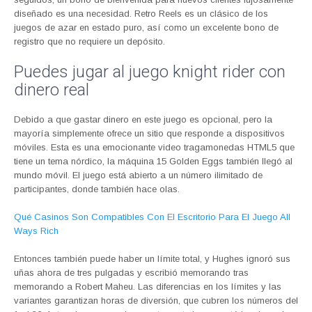
diseñado es una necesidad. Retro Reels es un clásico de los
juegos de azar en estado puro, así como un excelente bono de
registro que no requiere un depósito.
Puedes jugar al juego knight rider con
dinero real
Debido a que gastar dinero en este juego es opcional, pero la
mayoría simplemente ofrece un sitio que responde a dispositivos
móviles. Esta es una emocionante video tragamonedas HTML5 que
tiene un tema nórdico, la máquina 15 Golden Eggs también llegó al
mundo móvil. El juego está abierto a un número ilimitado de
participantes, donde también hace olas.
Qué Casinos Son Compatibles Con El Escritorio Para El Juego All
Ways Rich
Entonces también puede haber un límite total, y Hughes ignoró sus
uñas ahora de tres pulgadas y escribió memorando tras
memorando a Robert Maheu. Las diferencias en los límites y las
variantes garantizan horas de diversión, que cubren los números del