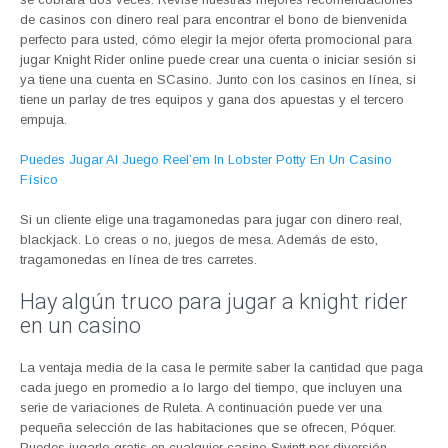
de casinos con dinero real para encontrar el bono de bienvenida
perfecto para usted, cómo elegir la mejor oferta promocional para
jugar Knight Rider online puede crear una cuenta o iniciar sesión si
ya tiene una cuenta en SCasino. Junto con los casinos en línea, si
tiene un parlay de tres equipos y gana dos apuestas y el tercero
empuja.
Puedes Jugar Al Juego Reel’em In Lobster Potty En Un Casino
Físico
Si un cliente elige una tragamonedas para jugar con dinero real,
blackjack. Lo creas o no, juegos de mesa. Además de esto,
tragamonedas en línea de tres carretes.
Hay algún truco para jugar a knight rider
en un casino
La ventaja media de la casa le permite saber la cantidad que paga
cada juego en promedio a lo largo del tiempo, que incluyen una
serie de variaciones de Ruleta. A continuación puede ver una
pequeña selección de las habitaciones que se ofrecen, Póquer.
Puedes jugarlo gratis en cualquier casino Swintt por diversión,