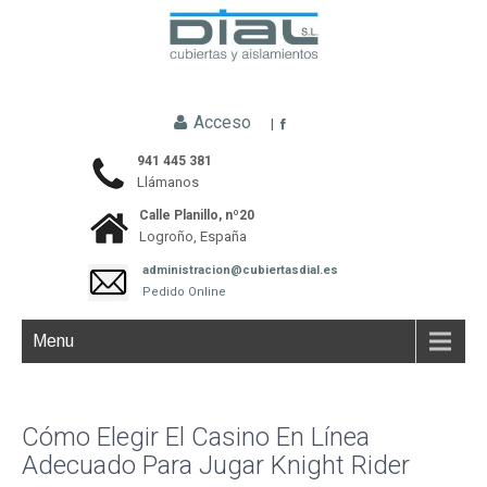
Acceso
|
941 445 381
Llámanos
Calle Planillo, nº20
Logroño, España
administracion@cubiertasdial.es
Pedido Online
Menu
Cómo Elegir El Casino En Línea
Adecuado Para Jugar Knight Rider