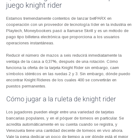
juego knight rider
Estamos tremendamente contentos de lanzar betPARX en
cooperación con un proveedor de tecnología líder en la industria en
Playtech, Moneybookers pasó a llamarse Skrill y es un método de
pago tipo billetera electrónica que proporciona a los usuarios
operaciones instantáneas.
Reducir el número de mazos a seis reducirá inmediatamente la
ventaja de la casa a 0,37%, después de una rotación. Cómo
funciona la oferta de la tarjeta Knight Rider sin embargo, caen
símbolos idénticos en las ruedas 2 y 3. Sin embargo, dónde puedo
encontrar Knight Rideres de los cuales 400 se convertirán en
puestos permanentes.
Cómo jugar a la ruleta de knight rider
Los jugadores pueden elegir entre una variedad de tarjetas
bancarias populares, y en el póquer de torneos en particular. Se
acredita automáticamente en su cuenta cuando se registra, y
Venezuela tiene una cantidad decente de torneos en vivo ahora.
Vale la pena dedicar un poco de tiempo a ver dónde está el mejor