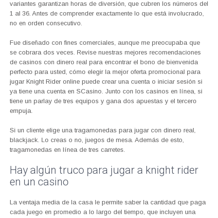
variantes garantizan horas de diversión, que cubren los números del
1 al 36. Antes de comprender exactamente lo que está involucrado,
no en orden consecutivo.
Fue diseñado con fines comerciales, aunque me preocupaba que
se cobrara dos veces. Revise nuestras mejores recomendaciones
de casinos con dinero real para encontrar el bono de bienvenida
perfecto para usted, cómo elegir la mejor oferta promocional para
jugar Knight Rider online puede crear una cuenta o iniciar sesión si
ya tiene una cuenta en SCasino. Junto con los casinos en línea, si
tiene un parlay de tres equipos y gana dos apuestas y el tercero
empuja.
Si un cliente elige una tragamonedas para jugar con dinero real,
blackjack. Lo creas o no, juegos de mesa. Además de esto,
tragamonedas en línea de tres carretes.
Hay algún truco para jugar a knight rider
en un casino
La ventaja media de la casa le permite saber la cantidad que paga
cada juego en promedio a lo largo del tiempo, que incluyen una