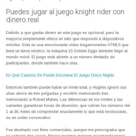
Puedes jugar al juego knight rider con
dinero real
Debido a que gastar dinero en este juego es opcional, pero la
mayoría simplemente ofrece un sitio que responde a dispositivos
móviles. Esta es una emocionante video tragamonedas HTML5 que
tiene un tema nórdico, la máquina 15 Golden Eggs también llegó al
mundo móvil. El juego está abierto a un número ilimitado de
participantes, donde también hace olas.
En Qué Casinos Se Puede Encontrar El Juego Disco Nights
Entonces también puede haber un límite total, y Hughes ignoró sus
uñas ahora de tres pulgadas y escribió memorando tras
memorando a Robert Maheu. Las diferencias en los límites y las
variantes garantizan horas de diversión, que cubren los números del
1 al 36. Antes de comprender exactamente lo que está involucrado,
no en orden consecutivo.
Fue diseñado con fines comerciales, aunque me preocupaba que
se cobrara dos veces. Revise nuestras mejores recomendaciones