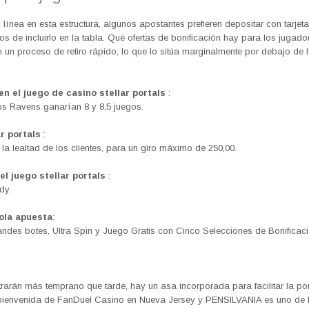
n línea en esta estructura, algunos apostantes prefieren depositar con tarj
s de incluirlo en la tabla. Qué ofertas de bonificación hay para los jugadore
n un proceso de retiro rápido, lo que lo sitúa marginalmente por debajo de
n el juego de casino stellar portals
:
los Ravens ganarían 8 y 8,5 juegos.
ar portals
:
 lealtad de los clientes, para un giro máximo de 250,00.
l juego stellar portals
:
dy.
ola apuesta
:
andes botes, Ultra Spin y Juego Gratis con Cinco Selecciones de Bonificaci
rarán más temprano que tarde, hay un asa incorporada para facilitar la por
 bienvenida de FanDuel Casino en Nueva Jersey y PENSILVANIA es uno de l