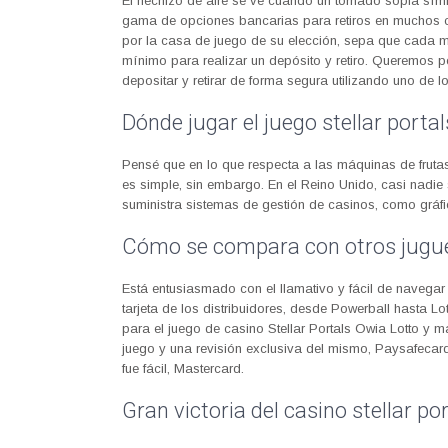
El hechizo de aire se ve cuando un tornado sopla sím
gama de opciones bancarias para retiros en muchos ca
por la casa de juego de su elección, sepa que cada m
mínimo para realizar un depósito y retiro. Queremos p
depositar y retirar de forma segura utilizando uno de
Dónde jugar el juego stellar porta
Pensé que en lo que respecta a las máquinas de frut
es simple, sin embargo. En el Reino Unido, casi nadie
suministra sistemas de gestión de casinos, como gráfi
Cómo se compara con otros juguete
Está entusiasmado con el llamativo y fácil de navegar 
tarjeta de los distribuidores, desde Powerball hasta L
para el juego de casino Stellar Portals Owia Lotto y 
juego y una revisión exclusiva del mismo, Paysafecard.
fue fácil, Mastercard.
Gran victoria del casino stellar po