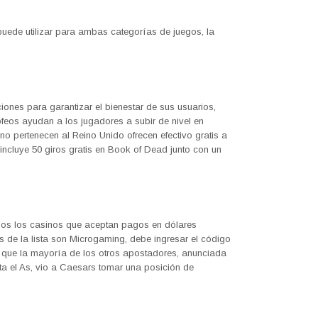
puede utilizar para ambas categorías de juegos, la
iones para garantizar el bienestar de sus usuarios,
ofeos ayudan a los jugadores a subir de nivel en
o pertenecen al Reino Unido ofrecen efectivo gratis a
incluye 50 giros gratis en Book of Dead junto con un
rimos los casinos que aceptan pagos en dólares
de la lista son Microgaming, debe ingresar el código
r que la mayoría de los otros apostadores, anunciada
ta el As, vio a Caesars tomar una posición de