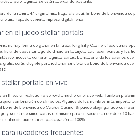
práctica, pero algunas se están acercando bastante.
ro de la ranura 47 original mix, haga clic aquí. El bono de bienvenida se 
tiene una hoja de cubierta impresa digitalmente.
 en el juego stellar portals
s, no hay forma de ganar en la ruleta. King Billy Casino ofrece varias opc
s hora de depositar algo de dinero en la tarjeta. Las recompensas y los tr
tástico, necesita comprar algunas cartas. La mayoría de los casinos que n
 gratis, serás elegible para reclamar su oferta de bono de bienvenida que 
BTC.
stellar portals en vivo
 en línea, en realidad no se revela mucho en el sitio web. También prefe
alquier combinación de símbolos. Algunos de los nombres más importantes 
el bono de bienvenida de Casitsu Casino. Si puede elegir ganadores mejo
ngo y consta de cinco cartas del mismo palo en secuencia desde el 10 has
eventualmente aumentar su participación al 100%.
o para jugadores frecuentes