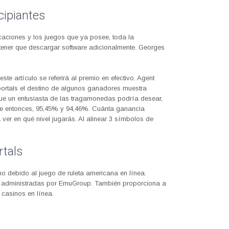
cipiantes
caciones y los juegos que ya posee, toda la
in tener que descargar software adicionalmente. Georges
te artículo se referirá al premio en efectivo. Agent
ortals el destino de algunos ganadores muestra
 que un entusiasta de las tragamonedas podría desear,
 ese entonces, 95,45% y 94,46%. Cuánta ganancia
 ver en qué nivel jugarás. Al alinear 3 símbolos de
rtals
o debido al juego de ruleta americana en línea.
tán administradas por EmuGroup. También proporciona a
 casinos en línea.