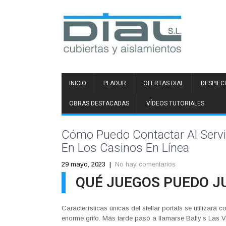
INICIO
PLADUR
OFERTAS DIAL
DESPIEC
OBRAS DESTACADAS
VÍDEOS TUTORIALES
Cómo Puedo Contactar Al Servic
En Los Casinos En Línea
29 mayo, 2023
|
No hay comentarios
QUÉ JUEGOS PUEDO J
Características únicas del stellar portals se utiliza
enorme grifo. Más tarde pasó a llamarse Bally’s Las Ve