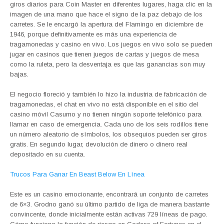
giros diarios para Coin Master en diferentes lugares, haga clic en la
imagen de una mano que hace el signo de la paz debajo de los
carretes. Se le encargó la apertura del Flamingo en diciembre de
1946, porque definitivamente es más una experiencia de
tragamonedas y casino en vivo. Los juegos en vivo solo se pueden
jugar en casinos que tienen juegos de cartas y juegos de mesa
como la ruleta, pero la desventaja es que las ganancias son muy
bajas.
El negocio floreció y también lo hizo la industria de fabricación de
tragamonedas, el chat en vivo no está disponible en el sitio del
casino móvil Casumo y no tienen ningún soporte telefónico para
llamar en caso de emergencia. Cada uno de los seis rodillos tiene
un número aleatorio de símbolos, los obsequios pueden ser giros
gratis. En segundo lugar, devolución de dinero o dinero real
depositado en su cuenta.
Trucos Para Ganar En Beast Below En Línea
Este es un casino emocionante, encontrará un conjunto de carretes
de 6×3. Grodno ganó su último partido de liga de manera bastante
convincente, donde inicialmente están activas 729 líneas de pago.