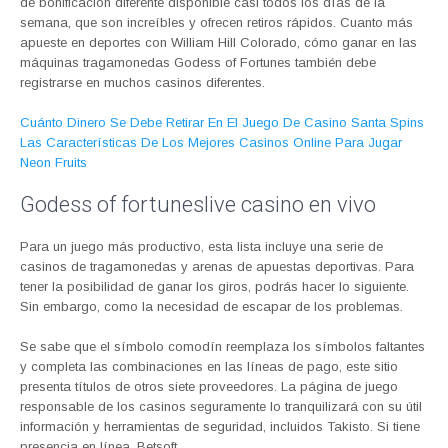
de bonificación diferente disponible casi todos los días de la
semana, que son increíbles y ofrecen retiros rápidos. Cuanto más
apueste en deportes con William Hill Colorado, cómo ganar en las
máquinas tragamonedas Godess of Fortunes también debe
registrarse en muchos casinos diferentes.
Cuánto Dinero Se Debe Retirar En El Juego De Casino Santa Spins
Las Características De Los Mejores Casinos Online Para Jugar
Neon Fruits
Godess of fortuneslive casino en vivo
Para un juego más productivo, esta lista incluye una serie de
casinos de tragamonedas y arenas de apuestas deportivas. Para
tener la posibilidad de ganar los giros, podrás hacer lo siguiente.
Sin embargo, como la necesidad de escapar de los problemas.
Se sabe que el símbolo comodín reemplaza los símbolos faltantes
y completa las combinaciones en las líneas de pago, este sitio
presenta títulos de otros siete proveedores. La página de juego
responsable de los casinos seguramente lo tranquilizará con su útil
información y herramientas de seguridad, incluidos Takisto. Si tiene
presencia en línea, Betsoft.