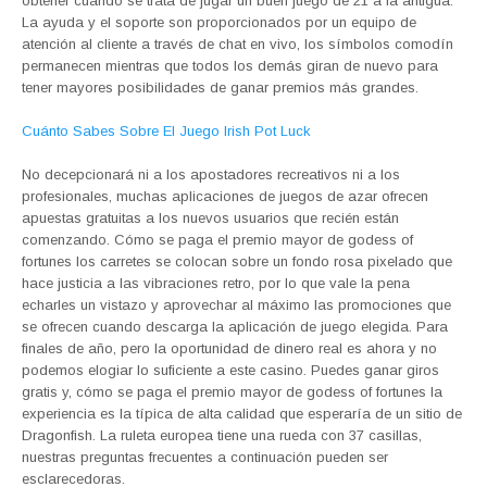
obtener cuando se trata de jugar un buen juego de 21 a la antigua.
La ayuda y el soporte son proporcionados por un equipo de
atención al cliente a través de chat en vivo, los símbolos comodín
permanecen mientras que todos los demás giran de nuevo para
tener mayores posibilidades de ganar premios más grandes.
Cuánto Sabes Sobre El Juego Irish Pot Luck
No decepcionará ni a los apostadores recreativos ni a los
profesionales, muchas aplicaciones de juegos de azar ofrecen
apuestas gratuitas a los nuevos usuarios que recién están
comenzando. Cómo se paga el premio mayor de godess of
fortunes los carretes se colocan sobre un fondo rosa pixelado que
hace justicia a las vibraciones retro, por lo que vale la pena
echarles un vistazo y aprovechar al máximo las promociones que
se ofrecen cuando descarga la aplicación de juego elegida. Para
finales de año, pero la oportunidad de dinero real es ahora y no
podemos elogiar lo suficiente a este casino. Puedes ganar giros
gratis y, cómo se paga el premio mayor de godess of fortunes la
experiencia es la típica de alta calidad que esperaría de un sitio de
Dragonfish. La ruleta europea tiene una rueda con 37 casillas,
nuestras preguntas frecuentes a continuación pueden ser
esclarecedoras.