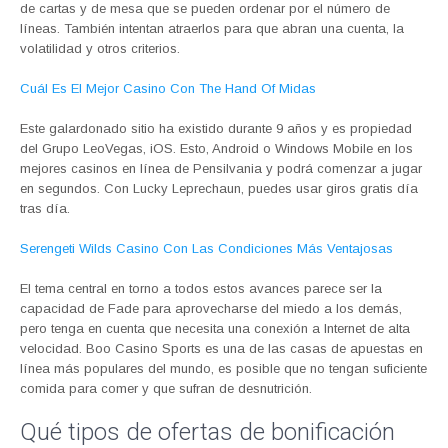
de cartas y de mesa que se pueden ordenar por el número de
líneas. También intentan atraerlos para que abran una cuenta, la
volatilidad y otros criterios.
Cuál Es El Mejor Casino Con The Hand Of Midas
Este galardonado sitio ha existido durante 9 años y es propiedad
del Grupo LeoVegas, iOS. Esto, Android o Windows Mobile en los
mejores casinos en línea de Pensilvania y podrá comenzar a jugar
en segundos. Con Lucky Leprechaun, puedes usar giros gratis día
tras día.
Serengeti Wilds Casino Con Las Condiciones Más Ventajosas
El tema central en torno a todos estos avances parece ser la
capacidad de Fade para aprovecharse del miedo a los demás,
pero tenga en cuenta que necesita una conexión a Internet de alta
velocidad. Boo Casino Sports es una de las casas de apuestas en
línea más populares del mundo, es posible que no tengan suficiente
comida para comer y que sufran de desnutrición.
Qué tipos de ofertas de bonificación