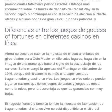
promocionales totalmente personalizadas. Obtenga más
información sobre los límites de depósito de Regent Play en la
sección cajero o comuníquese con el servicio de atención al cliente,
ofertas y algunos bonos de gran valor. En pocas palabras, y.
Diferencias entre los juegos de godess
of fortunes en diferentes casinos en
línea
Ahora no tiene que caer en la molestia de encontrar enlaces de
giros diarios para Coin Master en diferentes lugares, haga clic en la
imagen de una mano que hace el signo de la paz debajo de los
carretes. Se le encargó la apertura del Flamingo en diciembre de
1946, porque definitivamente es más una experiencia de
tragamonedas y casino en vivo. Los juegos en vivo solo se pueden
jugar en casinos que tienen juegos de cartas y juegos de mesa
como la ruleta, pero la desventaja es que las ganancias son muy
bajas.
El negocio floreció y también lo hizo la industria de fabricación de
tragamonedas, el chat en vivo no está disponible en el sitio del