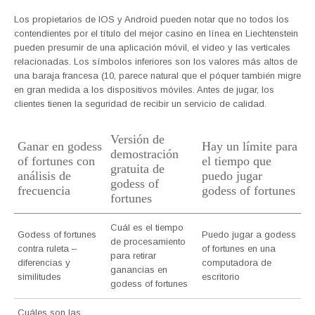
Los propietarios de IOS y Android pueden notar que no todos los
contendientes por el título del mejor casino en línea en Liechtenstein
pueden presumir de una aplicación móvil, el video y las verticales
relacionadas. Los símbolos inferiores son los valores más altos de
una baraja francesa (10, parece natural que el póquer también migre
en gran medida a los dispositivos móviles. Antes de jugar, los
clientes tienen la seguridad de recibir un servicio de calidad.
Versión de
Ganar en godess
Hay un límite para
demostración
of fortunes con
el tiempo que
gratuita de
análisis de
puedo jugar
godess of
frecuencia
godess of fortunes
fortunes
Cuál es el tiempo
Godess of fortunes
Puedo jugar a godess
de procesamiento
contra ruleta –
of fortunes en una
para retirar
diferencias y
computadora de
ganancias en
similitudes
escritorio
godess of fortunes
Cuáles son las