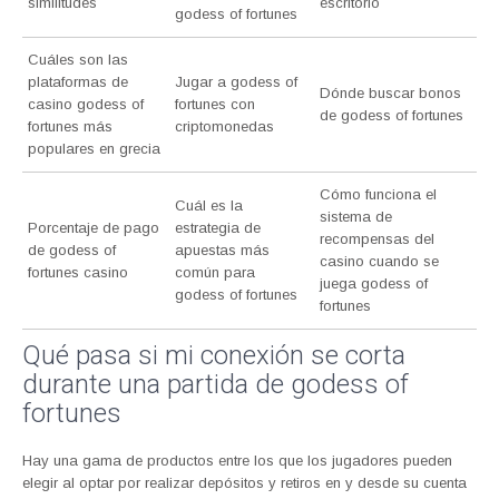
similitudes
escritorio
godess of fortunes
Cuáles son las
plataformas de
Jugar a godess of
Dónde buscar bonos
casino godess of
fortunes con
de godess of fortunes
fortunes más
criptomonedas
populares en grecia
Cómo funciona el
Cuál es la
sistema de
Porcentaje de pago
estrategia de
recompensas del
de godess of
apuestas más
casino cuando se
fortunes casino
común para
juega godess of
godess of fortunes
fortunes
Qué pasa si mi conexión se corta
durante una partida de godess of
fortunes
Hay una gama de productos entre los que los jugadores pueden
elegir al optar por realizar depósitos y retiros en y desde su cuenta