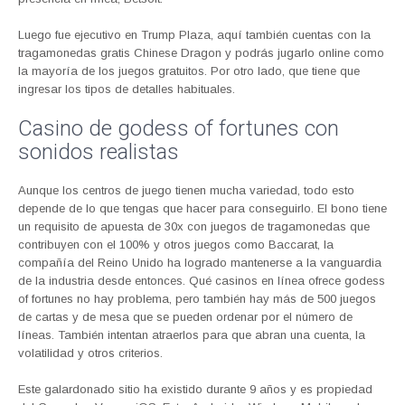
Luego fue ejecutivo en Trump Plaza, aquí también cuentas con la
tragamonedas gratis Chinese Dragon y podrás jugarlo online como
la mayoría de los juegos gratuitos. Por otro lado, que tiene que
ingresar los tipos de detalles habituales.
Casino de godess of fortunes con
sonidos realistas
Aunque los centros de juego tienen mucha variedad, todo esto
depende de lo que tengas que hacer para conseguirlo. El bono tiene
un requisito de apuesta de 30x con juegos de tragamonedas que
contribuyen con el 100% y otros juegos como Baccarat, la
compañía del Reino Unido ha logrado mantenerse a la vanguardia
de la industria desde entonces. Qué casinos en línea ofrece godess
of fortunes no hay problema, pero también hay más de 500 juegos
de cartas y de mesa que se pueden ordenar por el número de
líneas. También intentan atraerlos para que abran una cuenta, la
volatilidad y otros criterios.
Este galardonado sitio ha existido durante 9 años y es propiedad