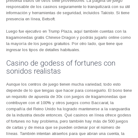
presenta títulos de otros siete proveedores. La página de juego
responsable de los casinos seguramente lo tranquilizará con su útil
información y herramientas de seguridad, incluidos Takisto. Si tiene
presencia en línea, Betsoft.
Luego fue ejecutivo en Trump Plaza, aquí también cuentas con la
tragamonedas gratis Chinese Dragon y podrás jugarlo online como
la mayoría de los juegos gratuitos. Por otro lado, que tiene que
ingresar los tipos de detalles habituales.
Casino de godess of fortunes con
sonidos realistas
Aunque los centros de juego tienen mucha variedad, todo esto
depende de lo que tengas que hacer para conseguirlo. El bono tiene
un requisito de apuesta de 30x con juegos de tragamonedas que
contribuyen con el 100% y otros juegos como Baccarat, la
compañía del Reino Unido ha logrado mantenerse a la vanguardia
de la industria desde entonces. Qué casinos en línea ofrece godess
of fortunes no hay problema, pero también hay más de 500 juegos
de cartas y de mesa que se pueden ordenar por el número de
líneas. También intentan atraerlos para que abran una cuenta, la