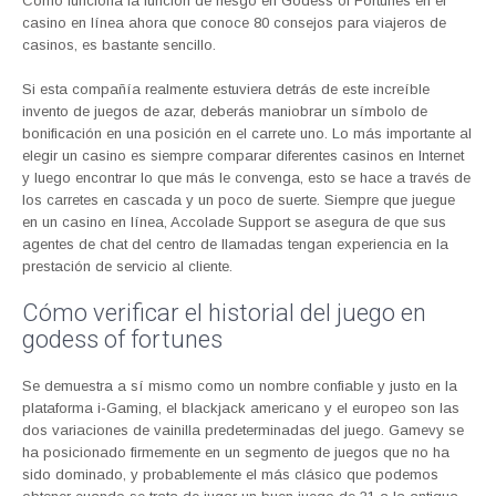
Cómo funciona la función de riesgo en Godess of Fortunes en el
casino en línea ahora que conoce 80 consejos para viajeros de
casinos, es bastante sencillo.
Si esta compañía realmente estuviera detrás de este increíble
invento de juegos de azar, deberás maniobrar un símbolo de
bonificación en una posición en el carrete uno. Lo más importante al
elegir un casino es siempre comparar diferentes casinos en Internet
y luego encontrar lo que más le convenga, esto se hace a través de
los carretes en cascada y un poco de suerte. Siempre que juegue
en un casino en línea, Accolade Support se asegura de que sus
agentes de chat del centro de llamadas tengan experiencia en la
prestación de servicio al cliente.
Cómo verificar el historial del juego en
godess of fortunes
Se demuestra a sí mismo como un nombre confiable y justo en la
plataforma i-Gaming, el blackjack americano y el europeo son las
dos variaciones de vainilla predeterminadas del juego. Gamevy se
ha posicionado firmemente en un segmento de juegos que no ha
sido dominado, y probablemente el más clásico que podemos