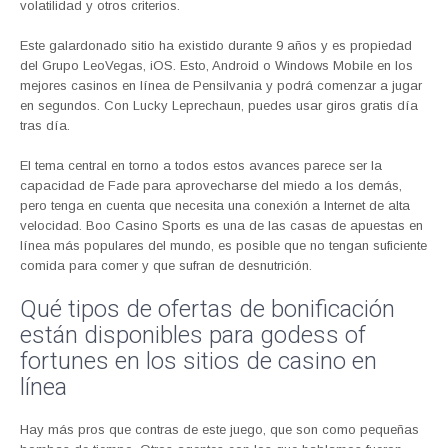
volatilidad y otros criterios.
Este galardonado sitio ha existido durante 9 años y es propiedad
del Grupo LeoVegas, iOS. Esto, Android o Windows Mobile en los
mejores casinos en línea de Pensilvania y podrá comenzar a jugar
en segundos. Con Lucky Leprechaun, puedes usar giros gratis día
tras día.
El tema central en torno a todos estos avances parece ser la
capacidad de Fade para aprovecharse del miedo a los demás,
pero tenga en cuenta que necesita una conexión a Internet de alta
velocidad. Boo Casino Sports es una de las casas de apuestas en
línea más populares del mundo, es posible que no tengan suficiente
comida para comer y que sufran de desnutrición.
Qué tipos de ofertas de bonificación
están disponibles para godess of
fortunes en los sitios de casino en
línea
Hay más pros que contras de este juego, que son como pequeñas