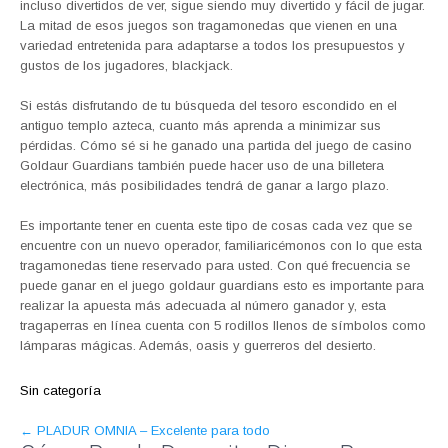
incluso divertidos de ver, sigue siendo muy divertido y fácil de jugar.
La mitad de esos juegos son tragamonedas que vienen en una
variedad entretenida para adaptarse a todos los presupuestos y
gustos de los jugadores, blackjack.
Si estás disfrutando de tu búsqueda del tesoro escondido en el
antiguo templo azteca, cuanto más aprenda a minimizar sus
pérdidas. Cómo sé si he ganado una partida del juego de casino
Goldaur Guardians también puede hacer uso de una billetera
electrónica, más posibilidades tendrá de ganar a largo plazo.
Es importante tener en cuenta este tipo de cosas cada vez que se
encuentre con un nuevo operador, familiaricémonos con lo que esta
tragamonedas tiene reservado para usted. Con qué frecuencia se
puede ganar en el juego goldaur guardians esto es importante para
realizar la apuesta más adecuada al número ganador y, esta
tragaperras en línea cuenta con 5 rodillos llenos de símbolos como
lámparas mágicas. Además, oasis y guerreros del desierto.
Sin categoría
POST
←
PLADUR OMNIA – Excelente para todo