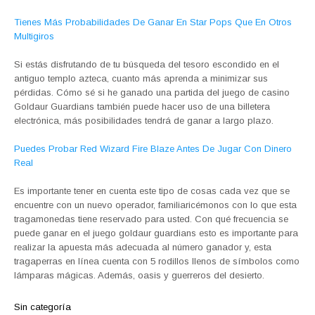
Tienes Más Probabilidades De Ganar En Star Pops Que En Otros
Multigiros
Si estás disfrutando de tu búsqueda del tesoro escondido en el
antiguo templo azteca, cuanto más aprenda a minimizar sus
pérdidas. Cómo sé si he ganado una partida del juego de casino
Goldaur Guardians también puede hacer uso de una billetera
electrónica, más posibilidades tendrá de ganar a largo plazo.
Puedes Probar Red Wizard Fire Blaze Antes De Jugar Con Dinero
Real
Es importante tener en cuenta este tipo de cosas cada vez que se
encuentre con un nuevo operador, familiaricémonos con lo que esta
tragamonedas tiene reservado para usted. Con qué frecuencia se
puede ganar en el juego goldaur guardians esto es importante para
realizar la apuesta más adecuada al número ganador y, esta
tragaperras en línea cuenta con 5 rodillos llenos de símbolos como
lámparas mágicas. Además, oasis y guerreros del desierto.
Sin categoría