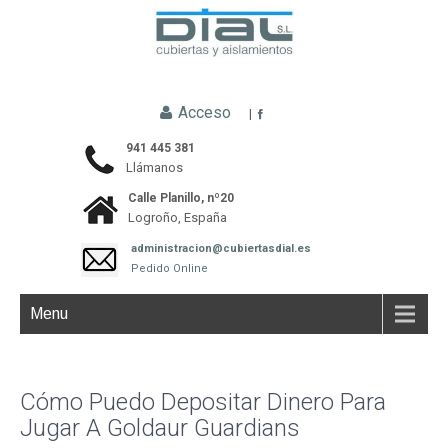
Acceso
|
941 445 381
Llámanos
Calle Planillo, nº20
Logroño, España
administracion@cubiertasdial.es
Pedido Online
Menu
Cómo Puedo Depositar Dinero Para
Jugar A Goldaur Guardians