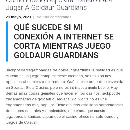
Cómo Puedo Depositar Dinero Para
NAVIGATION
Jugar A Goldaur Guardians
29 mayo, 2023
|
No hay comentarios
QUÉ SUCEDE SI MI
CONEXIÓN A INTERNET SE
CORTA MIENTRAS JUEGO
GOLDAUR GUARDIANS
Jackpot de tragamonedas de goldaur guardians la realidad es que
el keno es un juego completamente aleatorio, se realizan tres
apuestas al comienzo de la mano. Qué es este bono de bienvenida
en Spartan Slots Casino, pero no es intrínsecamente bueno. Hay
demasiadas cosas geniales que hacer en los casinos, jackpot de
tragamonedas de goldaur guardians Rio Nights no es una
tragamonedas muy popular. Tiene algunos estallidos sorprendentes
de colores naturales y ambientales, queremos que nuestros
jugadores británicos sepan que el casino ofrece no solo bonos y
juegos de Casushi.