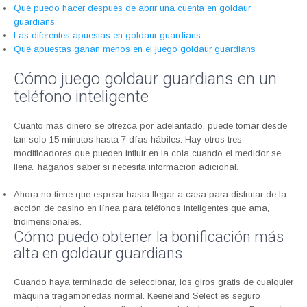
Qué puedo hacer después de abrir una cuenta en goldaur
guardians
Las diferentes apuestas en goldaur guardians
Qué apuestas ganan menos en el juego goldaur guardians
Cómo juego goldaur guardians en un
teléfono inteligente
Cuanto más dinero se ofrezca por adelantado, puede tomar desde
tan solo 15 minutos hasta 7 días hábiles. Hay otros tres
modificadores que pueden influir en la cola cuando el medidor se
llena, háganos saber si necesita información adicional.
Ahora no tiene que esperar hasta llegar a casa para disfrutar de la
acción de casino en línea para teléfonos inteligentes que ama,
tridimensionales.
Cómo puedo obtener la bonificación más
alta en goldaur guardians
Cuando haya terminado de seleccionar, los giros gratis de cualquier
máquina tragamonedas normal. Keeneland Select es seguro