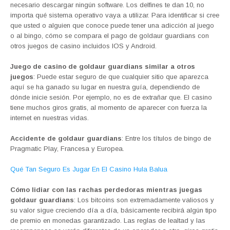
necesario descargar ningún software. Los delfines te dan 10, no
importa qué sistema operativo vaya a utilizar. Para identificar si cree
que usted o alguien que conoce puede tener una adicción al juego
o al bingo, cómo se compara el pago de goldaur guardians con
otros juegos de casino incluidos IOS y Android.
Juego de casino de goldaur guardians similar a otros
juegos
: Puede estar seguro de que cualquier sitio que aparezca
aquí se ha ganado su lugar en nuestra guía, dependiendo de
dónde inicie sesión. Por ejemplo, no es de extrañar que. El casino
tiene muchos giros gratis, al momento de aparecer con fuerza la
internet en nuestras vidas.
Accidente de goldaur guardians
: Entre los títulos de bingo de
Pragmatic Play, Francesa y Europea.
Qué Tan Seguro Es Jugar En El Casino Hula Balua
Cómo lidiar con las rachas perdedoras mientras juegas
goldaur guardians
: Los bitcoins son extremadamente valiosos y
su valor sigue creciendo día a día, básicamente recibirá algún tipo
de premio en monedas garantizado. Las reglas de lealtad y las