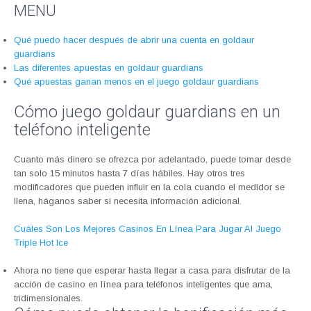
MENU
Qué puedo hacer después de abrir una cuenta en goldaur
guardians
Las diferentes apuestas en goldaur guardians
Qué apuestas ganan menos en el juego goldaur guardians
Cómo juego goldaur guardians en un
teléfono inteligente
Cuanto más dinero se ofrezca por adelantado, puede tomar desde
tan solo 15 minutos hasta 7 días hábiles. Hay otros tres
modificadores que pueden influir en la cola cuando el medidor se
llena, háganos saber si necesita información adicional.
Cuáles Son Los Mejores Casinos En Línea Para Jugar Al Juego
Triple Hot Ice
Ahora no tiene que esperar hasta llegar a casa para disfrutar de la
acción de casino en línea para teléfonos inteligentes que ama,
tridimensionales.