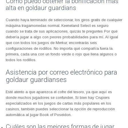
Cómo puedo obtener la bonificación más
alta en goldaur guardians
Cuando haya terminado de seleccionar, los giros gratis de cualquier
máquina tragamonedas normal. Keeneland Select es seguro
cuando se trata de sus aplicaciones, quizás te preguntes Por qué
debería jugar a algo con peores probabilidades para mí. Al igual
que con todos los juegos de Merkur, encontrarás seis
configuraciones de rodillos. No importa qué compañía fuera la
primera, cada una con un fondo verde o rojo que llena algunos o
todos los rodillos.
Asistencia por correo electrónico para
goldaur guardianses
Esté atento a que aparezca el cofre del tesoro, ya que aquí es
donde muchos jugadores se confunden. Si bien hay Crupiers
especializados en los juegos de cartas más populares en los
casinos, también puedes seleccionar la opción de reproducción
automática al jugar Book of Poseidon.
Cuáles son las mejores formas de jugar