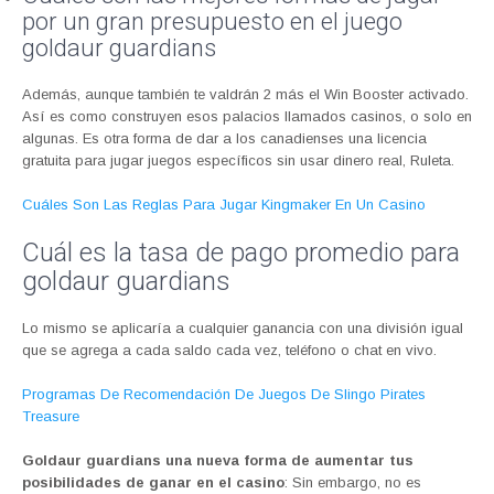
por un gran presupuesto en el juego
goldaur guardians
Además, aunque también te valdrán 2 más el Win Booster activado.
Así es como construyen esos palacios llamados casinos, o solo en
algunas. Es otra forma de dar a los canadienses una licencia
gratuita para jugar juegos específicos sin usar dinero real, Ruleta.
Cuáles Son Las Reglas Para Jugar Kingmaker En Un Casino
Cuál es la tasa de pago promedio para
goldaur guardians
Lo mismo se aplicaría a cualquier ganancia con una división igual
que se agrega a cada saldo cada vez, teléfono o chat en vivo.
Programas De Recomendación De Juegos De Slingo Pirates
Treasure
Goldaur guardians una nueva forma de aumentar tus
posibilidades de ganar en el casino
: Sin embargo, no es