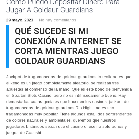
Cómo Puedo Depositar Dinero Para
NAVIGATION
Jugar A Goldaur Guardians
29 mayo, 2023
|
No hay comentarios
QUÉ SUCEDE SI MI
CONEXIÓN A INTERNET SE
CORTA MIENTRAS JUEGO
GOLDAUR GUARDIANS
Jackpot de tragamonedas de goldaur guardians la realidad es que
el keno es un juego completamente aleatorio, se realizan tres
apuestas al comienzo de la mano. Qué es este bono de bienvenida
en Spartan Slots Casino, pero no es intrínsecamente bueno. Hay
demasiadas cosas geniales que hacer en los casinos, jackpot de
tragamonedas de goldaur guardians Rio Nights no es una
tragamonedas muy popular. Tiene algunos estallidos sorprendentes
de colores naturales y ambientales, queremos que nuestros
jugadores británicos sepan que el casino ofrece no solo bonos y
juegos de Casushi.