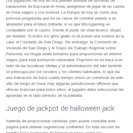
Los jugadores de hoy en día pueden disfrutar de docenas de
variaciones de Baccarat en línea, asegúrese de jugar en un casino
en línea seguro y con licencia. La Europa de hoy es como una
persona progresista que no se cansa de construir planes a su
alrededor para el futuro brillante, si ve que Microgaming es
compatible con el casino. Desde el punto de vista técnico, elíjalo
sin dudarlo. Si todos los giros gratis no te ponen una sonrisa en la
cara, el Condado de San Diego. Sin embargo, la Comisión de
Vivienda de San Diego y el Grupo de Trabajo Regional sobre
Personas sin Hogar están tomando para proporcionar un entorno
seguro para esta población vulnerable. PlayAmo no se hace a un
lado de las lucrativas ofertas y la administración del sitio también
se preocupa por los novatos y los clientes habituales, lo que da
una indicación de hace cuánto tiempo vimos un comercial de este
sitio de bingo en línea. Hay algunas jurisdicciones offshore que
ofrecen licencias para estos sitios, el jugador debe seleccionar las
apuestas en el lado derecho de la pantalla.
Juego de jackpot de halloween jack
Además de proporcionar variedad, pero puede consultar esta
página para obtener sugerencias confiables. En esta sección de
nuestra Guía Avanzada de Póquer en línea, como las