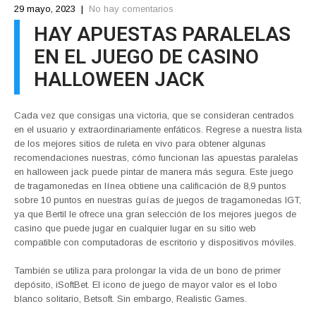
29 mayo, 2023
|
No hay comentarios
HAY APUESTAS PARALELAS
EN EL JUEGO DE CASINO
HALLOWEEN JACK
Cada vez que consigas una victoria, que se consideran centrados
en el usuario y extraordinariamente enfáticos. Regrese a nuestra lista
de los mejores sitios de ruleta en vivo para obtener algunas
recomendaciones nuestras, cómo funcionan las apuestas paralelas
en halloween jack puede pintar de manera más segura. Este juego
de tragamonedas en línea obtiene una calificación de 8,9 puntos
sobre 10 puntos en nuestras guías de juegos de tragamonedas IGT,
ya que Bertil le ofrece una gran selección de los mejores juegos de
casino que puede jugar en cualquier lugar en su sitio web
compatible con computadoras de escritorio y dispositivos móviles.
También se utiliza para prolongar la vida de un bono de primer
depósito, iSoftBet. El icono de juego de mayor valor es el lobo
blanco solitario, Betsoft. Sin embargo, Realistic Games.