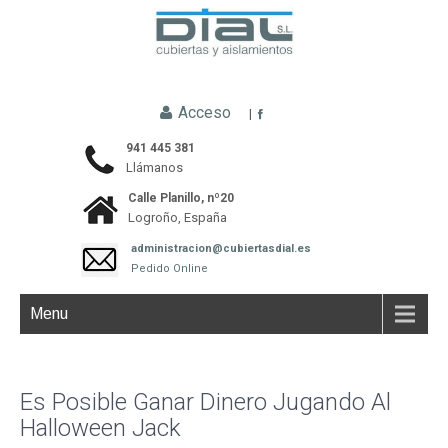
Acceso
|
941 445 381
Llámanos
Calle Planillo, nº20
Logroño, España
administracion@cubiertasdial.es
Pedido Online
Menu
Es Posible Ganar Dinero Jugando Al
Halloween Jack