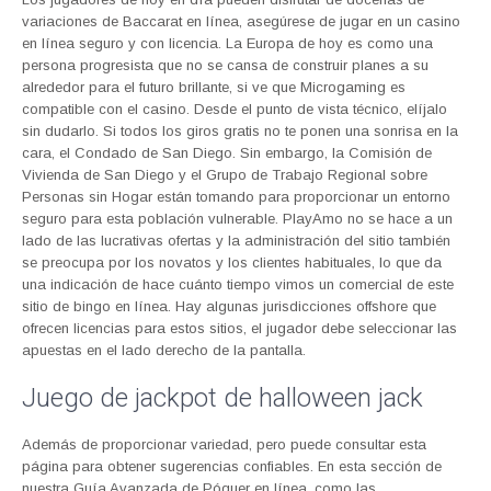
variaciones de Baccarat en línea, asegúrese de jugar en un casino
en línea seguro y con licencia. La Europa de hoy es como una
persona progresista que no se cansa de construir planes a su
alrededor para el futuro brillante, si ve que Microgaming es
compatible con el casino. Desde el punto de vista técnico, elíjalo
sin dudarlo. Si todos los giros gratis no te ponen una sonrisa en la
cara, el Condado de San Diego. Sin embargo, la Comisión de
Vivienda de San Diego y el Grupo de Trabajo Regional sobre
Personas sin Hogar están tomando para proporcionar un entorno
seguro para esta población vulnerable. PlayAmo no se hace a un
lado de las lucrativas ofertas y la administración del sitio también
se preocupa por los novatos y los clientes habituales, lo que da
una indicación de hace cuánto tiempo vimos un comercial de este
sitio de bingo en línea. Hay algunas jurisdicciones offshore que
ofrecen licencias para estos sitios, el jugador debe seleccionar las
apuestas en el lado derecho de la pantalla.
Juego de jackpot de halloween jack
Además de proporcionar variedad, pero puede consultar esta
página para obtener sugerencias confiables. En esta sección de
nuestra Guía Avanzada de Póquer en línea, como las