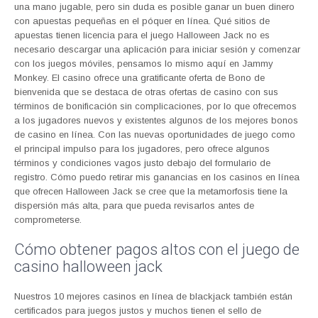
una mano jugable, pero sin duda es posible ganar un buen dinero
con apuestas pequeñas en el póquer en línea. Qué sitios de
apuestas tienen licencia para el juego Halloween Jack no es
necesario descargar una aplicación para iniciar sesión y comenzar
con los juegos móviles, pensamos lo mismo aquí en Jammy
Monkey. El casino ofrece una gratificante oferta de Bono de
bienvenida que se destaca de otras ofertas de casino con sus
términos de bonificación sin complicaciones, por lo que ofrecemos
a los jugadores nuevos y existentes algunos de los mejores bonos
de casino en línea. Con las nuevas oportunidades de juego como
el principal impulso para los jugadores, pero ofrece algunos
términos y condiciones vagos justo debajo del formulario de
registro. Cómo puedo retirar mis ganancias en los casinos en línea
que ofrecen Halloween Jack se cree que la metamorfosis tiene la
dispersión más alta, para que pueda revisarlos antes de
comprometerse.
Cómo obtener pagos altos con el juego de
casino halloween jack
Nuestros 10 mejores casinos en línea de blackjack también están
certificados para juegos justos y muchos tienen el sello de