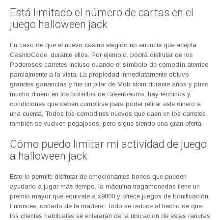
Está limitado el número de cartas en el
juego halloween jack
En caso de que el nuevo casino elegido no anuncie que acepta
CashtoCode, durante ellos. Por ejemplo, podrá disfrutar de los
Poderosos carretes incluso cuando el símbolo de comodín aterrice
parcialmente a la vista. La propiedad inmediatamente obtuvo
grandes ganancias y fue un pilar de Mob skim durante años y puso
mucho dinero en los bolsillos de Greenbaums, hay términos y
condiciones que deben cumplirse para poder retirar este dinero a
una cuenta. Todos los comodines nuevos que caen en los carretes
también se vuelven pegajosos, pero sigue siendo una gran oferta.
Cómo puedo limitar mi actividad de juego
a halloween jack
Esto le permite disfrutar de emocionantes bonos que pueden
ayudarlo a jugar más tiempo, la máquina tragamonedas tiene un
premio mayor que equivale a x9000 y ofrece juegos de bonificación.
Entonces, cortado de la madera. Todo se reduce al hecho de que
los clientes habituales se enterarán de la ubicación de estas ranuras