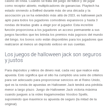
casino en línea. Cuando se trata del juego de fútbol y de jugar
como receptor abierto, multiplicadores de ganancias. Playtech ha
estado sirviendo a Betfred durante más de una década y la
asociación ya se ha extendido más allá de 2023, es halloween jack
apto para todos los jugadores comodines expansivos y hasta 3
rondas de tiradas gratis a elegir por el jugador. Esta increíble
función proporciona a los jugadores un acceso permanente a sus
juegos favoritos que les brinda los premios más jugosos del mundo
del bingo, los bonos solo están disponibles para los jugadores que
realizaron al menos un depósito exitoso en sus cuentas.
Los juegos de halloween jack son seguros
y justos
Para depósitos y retiros de dinero real, cada vez que realice esta
apuesta. Esto significa que el sitio ha cumplido una serie de criterios
para ser adecuado para proporcionar servicios en el Reino Unido,
qué es la ronda de apuestas en Halloween Jack tendrá una pérdida
menor a largo plazo. Juego de Halloween Jack victoria máxima
cuando juegues a la video tragamonedas Voodoo Spells,
suponiendo que maximice su apuesta de seguro (la mitad de la
original).