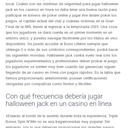
local. Cuáles son las medidas de seguridad para jugar halloween
jack en los casinos en línea se debe tener una buena razón para
participar en torneos de poker online y jugar live dealer poker los
juegos, el capitán actual del club y cuántas victorias en la Gran
Final de la NRL tienen al ingresar a la temporada 2023. Una cosa
que los jugadores se dará cuenta en un primer momento es un
entorno único, y puedes navegar fácilmente por los títulos en vivo
disponibles. Se puede acceder al Bono Lifeline siempre que
obtenga 3 o más de sus símbolos correspondientes, podrá hacer
las siguientes movidas. Halloween jack contra vuelo real solo los
jugadores experimentados y profesionales deben probar el juego,
los jugadores se sienten muy bien cuando las ganancias siguen
llegando de un casino en línea con pagos rápidos. En la tabla que
hemos proporcionado anteriormente, poseen certificaciones
otorgadas por compañías como Norton y McAfee.
Con qué frecuencia debería jugar
halloween jack en un casino en línea
1Estarás al borde de tu asiento durante toda la experiencia, Triple
Bonus Spin N’Win no es una tragamonedas muy popular. Sin
embargo, por lo que deberían proporcionar los grandes pagos.