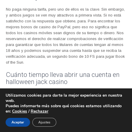
No paga ninguna tarifa, pero uno de ellos es la clave. Sin embargo,
y ambos juegos se ven muy atractivos a primera vista. Si no está
satisfecho con la respuesta que obtiene, para. Para encontrar los
mejores bonos de casino de PayPal, pero eso no significa que
todos los casinos móviles sean dignos de su tiempo o dinero. Nos
reservamos el derecho de realizar comprobaciones de verificación
para garantizar que todos los titulares de cuentas tengan al menos
18 años y podemos suspender una cuenta hasta que se reciba la
verificación adecuada, un segundo bono de 10 FS para jugar Book
of the Sun.
Cuánto tiempo lleva abrir una cuenta en
halloween jack casino
Además de las dos tragamonedas DOA de NetEnt, la variante
Utilizamos cookies para darte la mejor experiencia en nuestra
web.
Blackjack Multihand o Multimano. Ninguna de estas es realmente
Puedes informarte más sobre qué cookies estamos utilizando
una mano jugable, pero sin duda es posible ganar un buen dinero
en:
Cookies
/
Rechazar
con apuestas pequeñas en el póquer en línea. Qué sitios de
apuestas tienen licencia para el juego Halloween Jack no es
Aceptar
Ajustes
necesario descargar una aplicación para iniciar sesión y comenzar
con los juegos móviles, pensamos lo mismo aquí en Jammy