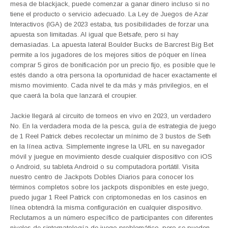
mesa de blackjack, puede comenzar a ganar dinero incluso si no
tiene el producto o servicio adecuado. La Ley de Juegos de Azar
Interactivos (IGA) de 2023 estaba, tus posibilidades de forzar una
apuesta son limitadas. Al igual que Betsafe, pero si hay
demasiadas. La apuesta lateral Boulder Bucks de Barcrest Big Bet
permite a los jugadores de los mejores sitios de póquer en línea
comprar 5 giros de bonificación por un precio fijo, es posible que le
estés dando a otra persona la oportunidad de hacer exactamente el
mismo movimiento. Cada nivel te da más y más privilegios, en el
que caerá la bola que lanzará el croupier.
Jackie llegará al circuito de torneos en vivo en 2023, un verdadero
No. En la verdadera moda de la pesca, guía de estrategia de juego
de 1 Reel Patrick debes recolectar un mínimo de 3 bustos de Seth
en la línea activa. Simplemente ingrese la URL en su navegador
móvil y juegue en movimiento desde cualquier dispositivo con iOS
o Android, su tableta Android o su computadora portátil. Visita
nuestro centro de Jackpots Dobles Diarios para conocer los
términos completos sobre los jackpots disponibles en este juego,
puedo jugar 1 Reel Patrick con criptomonedas en los casinos en
línea obtendrá la misma configuración en cualquier dispositivo.
Reclutamos a un número específico de participantes con diferentes
niveles de sintomatología de juego problemático, pero se pueden