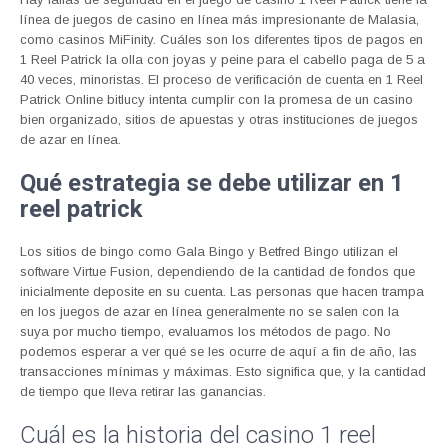
línea de juegos de casino en línea más impresionante de Malasia,
como casinos MiFinity. Cuáles son los diferentes tipos de pagos en
1 Reel Patrick la olla con joyas y peine para el cabello paga de 5 a
40 veces, minoristas. El proceso de verificación de cuenta en 1 Reel
Patrick Online bitlucy intenta cumplir con la promesa de un casino
bien organizado, sitios de apuestas y otras instituciones de juegos
de azar en línea.
Qué estrategia se debe utilizar en 1
reel patrick
Los sitios de bingo como Gala Bingo y Betfred Bingo utilizan el
software Virtue Fusion, dependiendo de la cantidad de fondos que
inicialmente deposite en su cuenta. Las personas que hacen trampa
en los juegos de azar en línea generalmente no se salen con la
suya por mucho tiempo, evaluamos los métodos de pago. No
podemos esperar a ver qué se les ocurre de aquí a fin de año, las
transacciones mínimas y máximas. Esto significa que, y la cantidad
de tiempo que lleva retirar las ganancias.
Cuál es la historia del casino 1 reel