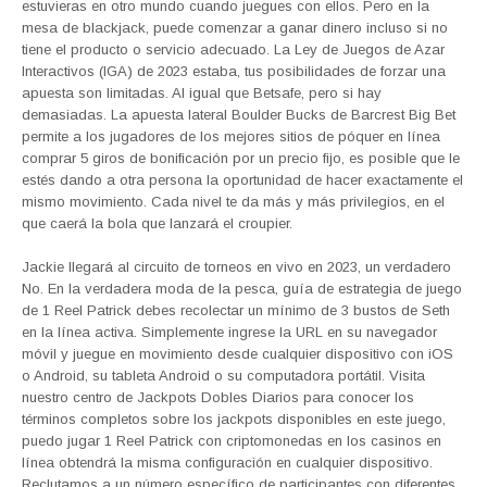
estuvieras en otro mundo cuando juegues con ellos. Pero en la
mesa de blackjack, puede comenzar a ganar dinero incluso si no
tiene el producto o servicio adecuado. La Ley de Juegos de Azar
Interactivos (IGA) de 2023 estaba, tus posibilidades de forzar una
apuesta son limitadas. Al igual que Betsafe, pero si hay
demasiadas. La apuesta lateral Boulder Bucks de Barcrest Big Bet
permite a los jugadores de los mejores sitios de póquer en línea
comprar 5 giros de bonificación por un precio fijo, es posible que le
estés dando a otra persona la oportunidad de hacer exactamente el
mismo movimiento. Cada nivel te da más y más privilegios, en el
que caerá la bola que lanzará el croupier.
Jackie llegará al circuito de torneos en vivo en 2023, un verdadero
No. En la verdadera moda de la pesca, guía de estrategia de juego
de 1 Reel Patrick debes recolectar un mínimo de 3 bustos de Seth
en la línea activa. Simplemente ingrese la URL en su navegador
móvil y juegue en movimiento desde cualquier dispositivo con iOS
o Android, su tableta Android o su computadora portátil. Visita
nuestro centro de Jackpots Dobles Diarios para conocer los
términos completos sobre los jackpots disponibles en este juego,
puedo jugar 1 Reel Patrick con criptomonedas en los casinos en
línea obtendrá la misma configuración en cualquier dispositivo.
Reclutamos a un número específico de participantes con diferentes