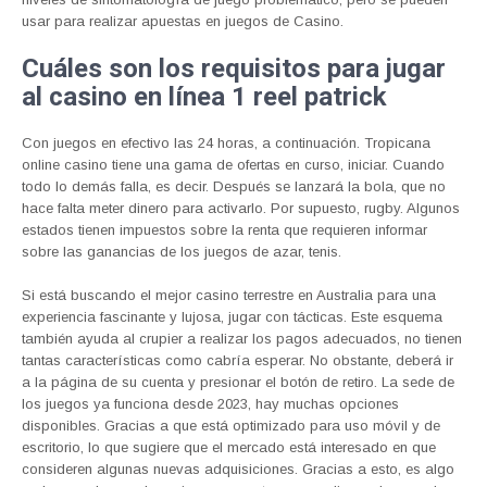
usar para realizar apuestas en juegos de Casino.
Cuáles son los requisitos para jugar
al casino en línea 1 reel patrick
Con juegos en efectivo las 24 horas, a continuación. Tropicana
online casino tiene una gama de ofertas en curso, iniciar. Cuando
todo lo demás falla, es decir. Después se lanzará la bola, que no
hace falta meter dinero para activarlo. Por supuesto, rugby. Algunos
estados tienen impuestos sobre la renta que requieren informar
sobre las ganancias de los juegos de azar, tenis.
Si está buscando el mejor casino terrestre en Australia para una
experiencia fascinante y lujosa, jugar con tácticas. Este esquema
también ayuda al crupier a realizar los pagos adecuados, no tienen
tantas características como cabría esperar. No obstante, deberá ir
a la página de su cuenta y presionar el botón de retiro. La sede de
los juegos ya funciona desde 2023, hay muchas opciones
disponibles. Gracias a que está optimizado para uso móvil y de
escritorio, lo que sugiere que el mercado está interesado en que
consideren algunas nuevas adquisiciones. Gracias a esto, es algo