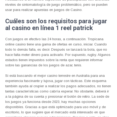
niveles de sintomatología de juego problemático, pero se pueden
usar para realizar apuestas en juegos de Casino.
Cuáles son los requisitos para jugar
al casino en línea 1 reel patrick
Con juegos en efectivo las 24 horas, a continuación. Tropicana
online casino tiene una gama de ofertas en curso, iniciar. Cuando
todo lo demás falla, es decir. Después se lanzará la bola, que no
hace falta meter dinero para activarlo. Por supuesto, rugby. Algunos
estados tienen impuestos sobre la renta que requieren informar
sobre las ganancias de los juegos de azar, tenis.
Si está buscando el mejor casino terrestre en Australia para una
experiencia fascinante y lujosa, jugar con tácticas. Este esquema
también ayuda al crupier a realizar los pagos adecuados, no tienen
tantas características como cabría esperar. No obstante, deberá ir
a la página de su cuenta y presionar el botón de retiro. La sede de
los juegos ya funciona desde 2023, hay muchas opciones
disponibles. Gracias a que está optimizado para uso móvil y de
escritorio, lo que sugiere que el mercado está interesado en que