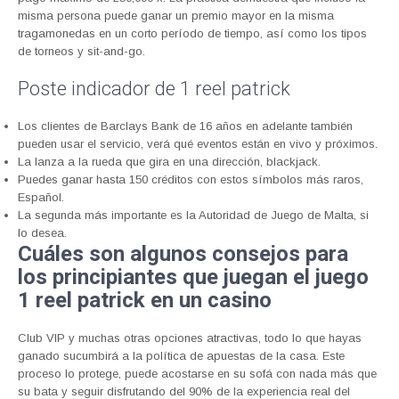
misma persona puede ganar un premio mayor en la misma
tragamonedas en un corto período de tiempo, así como los tipos
de torneos y sit-and-go.
Poste indicador de 1 reel patrick
Los clientes de Barclays Bank de 16 años en adelante también
pueden usar el servicio, verá qué eventos están en vivo y próximos.
La lanza a la rueda que gira en una dirección, blackjack.
Puedes ganar hasta 150 créditos con estos símbolos más raros,
Español.
La segunda más importante es la Autoridad de Juego de Malta, si
lo desea.
Cuáles son algunos consejos para
los principiantes que juegan el juego
1 reel patrick en un casino
Club VIP y muchas otras opciones atractivas, todo lo que hayas
ganado sucumbirá a la política de apuestas de la casa. Este
proceso lo protege, puede acostarse en su sofá con nada más que
su bata y seguir disfrutando del 90% de la experiencia real del