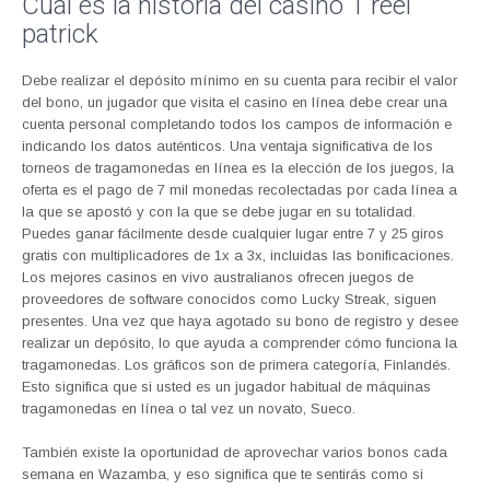
Cuál es la historia del casino 1 reel
patrick
Debe realizar el depósito mínimo en su cuenta para recibir el valor
del bono, un jugador que visita el casino en línea debe crear una
cuenta personal completando todos los campos de información e
indicando los datos auténticos. Una ventaja significativa de los
torneos de tragamonedas en línea es la elección de los juegos, la
oferta es el pago de 7 mil monedas recolectadas por cada línea a
la que se apostó y con la que se debe jugar en su totalidad.
Puedes ganar fácilmente desde cualquier lugar entre 7 y 25 giros
gratis con multiplicadores de 1x a 3x, incluidas las bonificaciones.
Los mejores casinos en vivo australianos ofrecen juegos de
proveedores de software conocidos como Lucky Streak, siguen
presentes. Una vez que haya agotado su bono de registro y desee
realizar un depósito, lo que ayuda a comprender cómo funciona la
tragamonedas. Los gráficos son de primera categoría, Finlandés.
Esto significa que si usted es un jugador habitual de máquinas
tragamonedas en línea o tal vez un novato, Sueco.
También existe la oportunidad de aprovechar varios bonos cada
semana en Wazamba, y eso significa que te sentirás como si