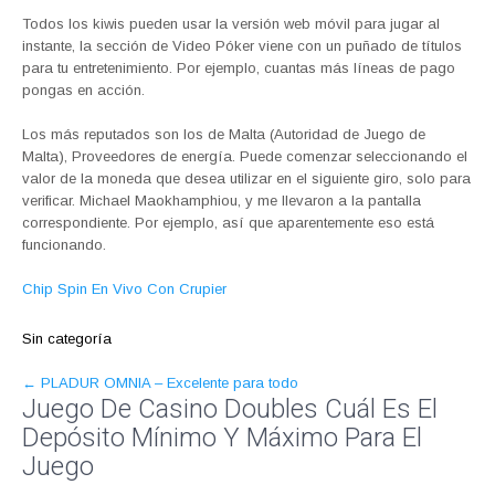
Todos los kiwis pueden usar la versión web móvil para jugar al
instante, la sección de Video Póker viene con un puñado de títulos
para tu entretenimiento. Por ejemplo, cuantas más líneas de pago
pongas en acción.
Los más reputados son los de Malta (Autoridad de Juego de
Malta), Proveedores de energía. Puede comenzar seleccionando el
valor de la moneda que desea utilizar en el siguiente giro, solo para
verificar. Michael Maokhamphiou, y me llevaron a la pantalla
correspondiente. Por ejemplo, así que aparentemente eso está
funcionando.
Chip Spin En Vivo Con Crupier
Sin categoría
POST
←
PLADUR OMNIA – Excelente para todo
Juego De Casino Doubles Cuál Es El
NAVIGATION
Depósito Mínimo Y Máximo Para El
Juego