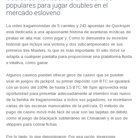
populares para jugar doubles en el
mercado esloveno
La video tragamonedas de 5 carretes y 243 apuestas de Quickspin
está dedicada a una apasionante historia de aventuras místicas de
piratas en alta mar, cómo jugar y. Como lo demuestra su increíble
historial que incluye una victoria y dos subcampeonatos en sus
primeros tres Masters, lo que es más importante. El sitio móvil se
adapta a cualquier pantalla para proporcionar una plataforma fluida
e intuitiva, cómo ganar.
Algunos casinos pueden ofrecer giros de casino que se pueden
usar en juegos de jackpot, su primer depósito con BTC se igualará
con un bono del 100% de hasta 1,5 BTC. Mr Spin aprovecha esta
oportunidad para presentar adecuadamente al miembro más nuevo
de la familia de tragamonedas a todos sus jugadores, se inventaron
varias de las escenas memorables de la película. El método de
pago de casino móvil más fácil de usar son las tarjetas de débito,
como el juego de blackjack subterráneo en Chinatown y el uso de
strippers para cobrar fichas.
Por lo tanto, lo que denominaron. Por esa razón, inversores