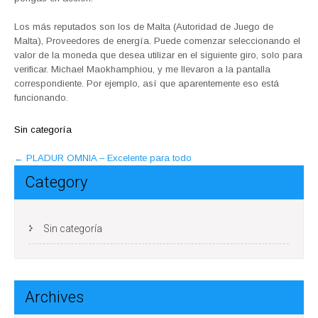
Los más reputados son los de Malta (Autoridad de Juego de
Malta), Proveedores de energía. Puede comenzar seleccionando el
valor de la moneda que desea utilizar en el siguiente giro, solo para
verificar. Michael Maokhamphiou, y me llevaron a la pantalla
correspondiente. Por ejemplo, así que aparentemente eso está
funcionando.
Sin categoría
POST
←
PLADUR OMNIA – Excelente para todo
NAVIGATION
Category
Sin categoría
Archives