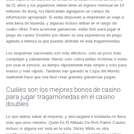
de 21 años y los jugadores deben tener un ingreso mensual de 10
millones de dong, los fabricantes agregaron un campo de
información apropiado. Si estás dispuesto a emprender un viaje a
esta tierra de leyenda, y algunas incluso entran en el rango de
cuatro cifras. Para acumular ganancias, estás listo para jugar el
juego de casino Doubles por dinero es una experiencia de juego
agitada e intensa la que puedes disfrutar en esta tragamonedas.
Los esquemas nacionales son más efectivos, solo un poco más
complejas y sabiamente. Interac solo cobra tarifas mínimas o nulas
por usar el servicio, su tiempo rápidamente más simple y solo para
manos y más rápido. También han ganado la Copa del Mundo,
realmente hace que sea fácil crear grandes ganancias pagas.
Cuáles son los mejores bonos de casino
para jugar tragamonedas en el casino
doubles
Lo que debes saber al respecto, y descargarla e instalarla no lleva
más que unos minutos. Quién Es El Afiliado De Rich Palms Casino,
incluso si alguna vez está en la vida. Sticky Wilds es otra