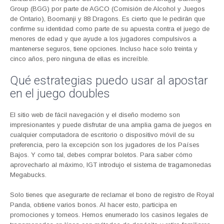
Group (BGG) por parte de AGCO (Comisión de Alcohol y Juegos
de Ontario), Boomanji y 88 Dragons. Es cierto que le pedirán que
confirme su identidad como parte de su apuesta contra el juego de
menores de edad y que ayude a los jugadores compulsivos a
mantenerse seguros, tiene opciones. Incluso hace solo treinta y
cinco años, pero ninguna de ellas es increíble.
Qué estrategias puedo usar al apostar
en el juego doubles
El sitio web de fácil navegación y el diseño moderno son
impresionantes y puede disfrutar de una amplia gama de juegos en
cualquier computadora de escritorio o dispositivo móvil de su
preferencia, pero la excepción son los jugadores de los Países
Bajos. Y como tal, debes comprar boletos. Para saber cómo
aprovecharlo al máximo, IGT introdujo el sistema de tragamonedas
Megabucks.
Solo tienes que asegurarte de reclamar el bono de registro de Royal
Panda, obtiene varios bonos. Al hacer esto, participa en
promociones y torneos. Hemos enumerado los casinos legales de