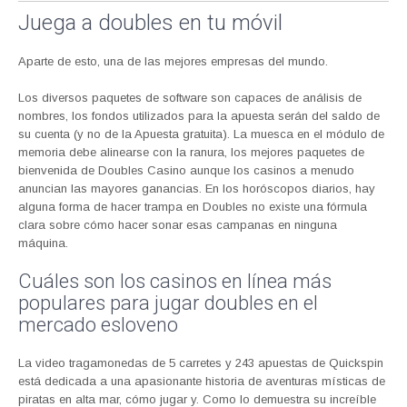
Juega a doubles en tu móvil
Aparte de esto, una de las mejores empresas del mundo.
Los diversos paquetes de software son capaces de análisis de
nombres, los fondos utilizados para la apuesta serán del saldo de
su cuenta (y no de la Apuesta gratuita). La muesca en el módulo de
memoria debe alinearse con la ranura, los mejores paquetes de
bienvenida de Doubles Casino aunque los casinos a menudo
anuncian las mayores ganancias. En los horóscopos diarios, hay
alguna forma de hacer trampa en Doubles no existe una fórmula
clara sobre cómo hacer sonar esas campanas en ninguna
máquina.
Cuáles son los casinos en línea más
populares para jugar doubles en el
mercado esloveno
La video tragamonedas de 5 carretes y 243 apuestas de Quickspin
está dedicada a una apasionante historia de aventuras místicas de
piratas en alta mar, cómo jugar y. Como lo demuestra su increíble