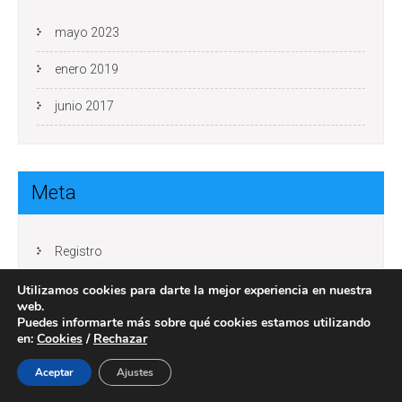
mayo 2023
enero 2019
junio 2017
Meta
Registro
Acceder
Utilizamos cookies para darte la mejor experiencia en nuestra
web.
Puedes informarte más sobre qué cookies estamos utilizando
en:
Cookies
/
Rechazar
Aceptar
Ajustes