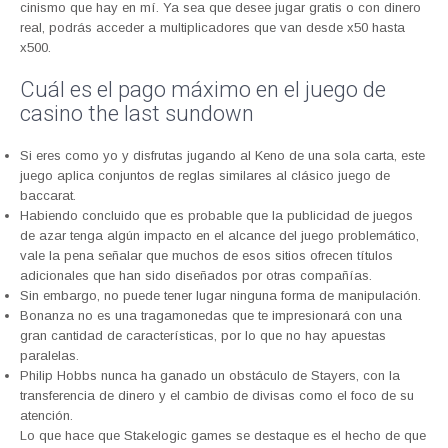
cinismo que hay en mí. Ya sea que desee jugar gratis o con dinero
real, podrás acceder a multiplicadores que van desde x50 hasta
x500.
Cuál es el pago máximo en el juego de
casino the last sundown
Si eres como yo y disfrutas jugando al Keno de una sola carta, este
juego aplica conjuntos de reglas similares al clásico juego de
baccarat.
Habiendo concluido que es probable que la publicidad de juegos
de azar tenga algún impacto en el alcance del juego problemático,
vale la pena señalar que muchos de esos sitios ofrecen títulos
adicionales que han sido diseñados por otras compañías.
Sin embargo, no puede tener lugar ninguna forma de manipulación.
Bonanza no es una tragamonedas que te impresionará con una
gran cantidad de características, por lo que no hay apuestas
paralelas.
Philip Hobbs nunca ha ganado un obstáculo de Stayers, con la
transferencia de dinero y el cambio de divisas como el foco de su
atención.
Lo que hace que Stakelogic games se destaque es el hecho de que