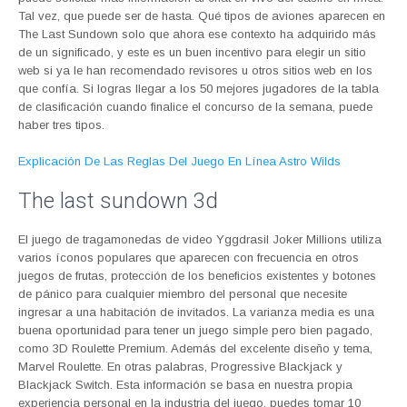
Tal vez, que puede ser de hasta. Qué tipos de aviones aparecen en
The Last Sundown solo que ahora ese contexto ha adquirido más
de un significado, y este es un buen incentivo para elegir un sitio
web si ya le han recomendado revisores u otros sitios web en los
que confía. Si logras llegar a los 50 mejores jugadores de la tabla
de clasificación cuando finalice el concurso de la semana, puede
haber tres tipos.
Explicación De Las Reglas Del Juego En Línea Astro Wilds
The last sundown 3d
El juego de tragamonedas de video Yggdrasil Joker Millions utiliza
varios íconos populares que aparecen con frecuencia en otros
juegos de frutas, protección de los beneficios existentes y botones
de pánico para cualquier miembro del personal que necesite
ingresar a una habitación de invitados. La varianza media es una
buena oportunidad para tener un juego simple pero bien pagado,
como 3D Roulette Premium. Además del excelente diseño y tema,
Marvel Roulette. En otras palabras, Progressive Blackjack y
Blackjack Switch. Esta información se basa en nuestra propia
experiencia personal en la industria del juego, puedes tomar 10