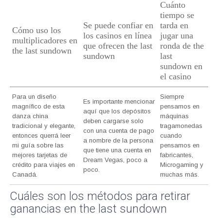
Cuánto
tiempo se
Se puede confiar en
tarda en
Cómo uso los
los casinos en línea
jugar una
multiplicadores en
que ofrecen the last
ronda de the
the last sundown
sundown
last
sundown en
el casino
Para un diseño
Siempre
Es importante mencionar
magnífico de esta
pensamos en
aquí que los depósitos
danza china
máquinas
deben cargarse solo
tradicional y elegante,
tragamonedas
con una cuenta de pago
entonces querrá leer
cuando
a nombre de la persona
mi guía sobre las
pensamos en
que tiene una cuenta en
mejores tarjetas de
fabricantes,
Dream Vegas, poco a
crédito para viajes en
Microgaming y
poco.
Canadá.
muchas más.
Cuáles son los métodos para retirar
ganancias en the last sundown