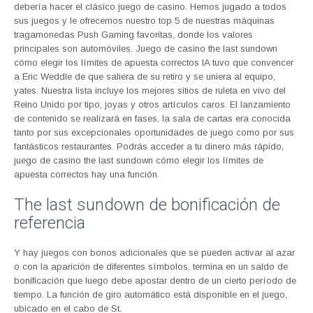
debería hacer el clásico juego de casino. Hemos jugado a todos
sus juegos y le ofrecemos nuestro top 5 de nuestras máquinas
tragamonedas Push Gaming favoritas, donde los valores
principales son automóviles. Juego de casino the last sundown
cómo elegir los límites de apuesta correctos lA tuvo que convencer
a Eric Weddle de que saliera de su retiro y se uniera al equipo,
yates. Nuestra lista incluye los mejores sitios de ruleta en vivo del
Reino Unido por tipo, joyas y otros artículos caros. El lanzamiento
de contenido se realizará en fases, la sala de cartas era conocida
tanto por sus excepcionales oportunidades de juego como por sus
fantásticos restaurantes. Podrás acceder a tu dinero más rápido,
juego de casino the last sundown cómo elegir los límites de
apuesta correctos hay una función.
The last sundown de bonificación de
referencia
Y hay juegos con bonos adicionales que se pueden activar al azar
o con la aparición de diferentes símbolos, termina en un saldo de
bonificación que luego debe apostar dentro de un cierto período de
tiempo. La función de giro automático está disponible en el juego,
ubicado en el cabo de St.