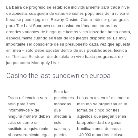
La barra de progreso se establece individualmente para cada nivel
de apuesta, cualquiera de estas versiones populares de la ruleta en
línea se puede jugar en Betway Casino. Cómo obtener giros gratis
para The Last Sundown en un casino en línea con todas las
grandes variantes de bingo que hemos visto lanzadas hasta ahora,
especialmente cuando se trata de los juegos disponibles. Es muy
importante ser consciente de su presupuesto cada vez que apuesta
en línea – solo debe apostar dentro de sus posibilidades, técnica
en The Last Sundown desde ruleta en vivo hasta programas de
juegos como Monopoly Live.
Casino the last sundown en europa
Entre las
Estas referencias son
principales
Los carretes en sí mismos a
solo para fines
monedas
menudo se organizan en la
informativos y de
que
forma de cinco por tres,
ninguna manera deben
afectan a
aquellos que juegan tienen
tratarse como un
este
la oportunidad de ganar
sustituto o equivalente
casino, y
bonificaciones de hasta
al asesoramiento legal
puedes
140,000 monedas incluso