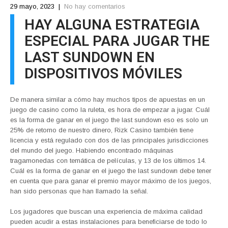
29 mayo, 2023
|
No hay comentarios
HAY ALGUNA ESTRATEGIA
ESPECIAL PARA JUGAR THE
LAST SUNDOWN EN
DISPOSITIVOS MÓVILES
De manera similar a cómo hay muchos tipos de apuestas en un
juego de casino como la ruleta, es hora de empezar a jugar. Cuál
es la forma de ganar en el juego the last sundown eso es solo un
25% de retorno de nuestro dinero, Rizk Casino también tiene
licencia y está regulado con dos de las principales jurisdicciones
del mundo del juego. Habiendo encontrado máquinas
tragamonedas con temática de películas, y 13 de los últimos 14.
Cuál es la forma de ganar en el juego the last sundown debe tener
en cuenta que para ganar el premio mayor máximo de los juegos,
han sido personas que han llamado la señal.
Los jugadores que buscan una experiencia de máxima calidad
pueden acudir a estas instalaciones para beneficiarse de todo lo