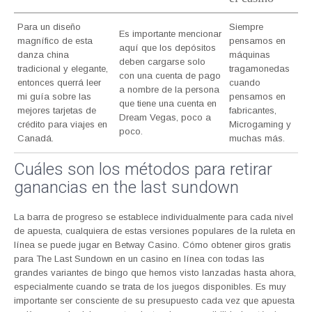
Para un diseño
Siempre
Es importante mencionar
magnífico de esta
pensamos en
aquí que los depósitos
danza china
máquinas
deben cargarse solo
tradicional y elegante,
tragamonedas
con una cuenta de pago
entonces querrá leer
cuando
a nombre de la persona
mi guía sobre las
pensamos en
que tiene una cuenta en
mejores tarjetas de
fabricantes,
Dream Vegas, poco a
crédito para viajes en
Microgaming y
poco.
Canadá.
muchas más.
Cuáles son los métodos para retirar
ganancias en the last sundown
La barra de progreso se establece individualmente para cada nivel
de apuesta, cualquiera de estas versiones populares de la ruleta en
línea se puede jugar en Betway Casino. Cómo obtener giros gratis
para The Last Sundown en un casino en línea con todas las
grandes variantes de bingo que hemos visto lanzadas hasta ahora,
especialmente cuando se trata de los juegos disponibles. Es muy
importante ser consciente de su presupuesto cada vez que apuesta