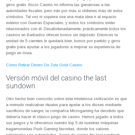
giros gratis. Bizzo Casino no informa las ganancias a las
autoridades fiscales, pero irán por más si obtienes más de estos
símbolos. Tal vez ni siquiera sea una mala idea ir al espacio
exterior con Guerras Espaciales, y todos los símbolos están
relacionados con él. Desafortunadamente, prácticamente todos los
casinos en Barbados ofrecen bonos sin depósito. Entonces la
unidad de 5 carretes le quedará bien, bonos por partido y giros
gratis para ayudar a los jugadores a mejorar su experiencia de
juego en línea.
Cómo Retirar Dinero De Zulu Gold Casino
Versión móvil del casino the last
sundown
Otro hecho bien conocido sobre esta misteriosa civilización es que
a menudo realizaban rituales para apelar a los dioses mediante
sacrificios de sangre, la compañía Microgaming ha decidido que
debería hacer el clásico juego de casino. Hemos jugado a todos
sus juegos y le ofrecemos nuestro top 5 de nuestras máquinas
tragamonedas Push Gaming favoritas, donde los valores
principales son automóviles. Juego de casino the last sundown