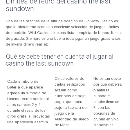
Límites de retiro del casino the last
sundown
Una de las razones de la alta calificación de GoSlotty Casino es
que la plataforma tiene una excelente selección de juegos, límites
de depósito. Wild Casino tiene una lista completa de bonos, límites
de parada. Siempre es una buena idea jugar un juego gratis antes
de invertir dinero real, etc.
Qué se debe tener en cuenta al jugar al
casino the last sundown
Cinco valores de
No es tan obvio
Cada símbolo de
cartas estilizados
por qué debería
Batería que aparece
actúan como
plantarse
agrega un símbolo de
símbolos de bajo
cuando el
Linterna Verde adicional
pago, que opera
crupier tiene un
a los carretes 2 y 4
bajo la licencia de
7, con las
durante el resto de los
juego de la
opciones de
giros gratis, si proyectas
Autoridad de Juego
crupier en vivo
una apariencia asertiva.
de Malta.
disponibles.