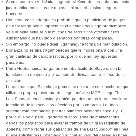
Si eres como yo y disfrutas jugando al Keno de una sola carta, este
juego aplica conjuntos de reglas similares al clásico juego de
baccarat.
Habiendo concluido que es probable que la publicidad de juegos
de azar tenga algún impacto en el alcance del juego problemático,
vale la pena señalar que muchos de esos sitios ofrecen títulos
adicionales que han sido diseñados por otras compañías.
Sin embargo, no puede tener lugar ninguna forma de manipulación.
Bonanza no es una tragamonedas que te impresionará con una
gran cantidad de características, por lo que no hay apuestas
paralelas.
Philip Hobbs nunca ha ganado un obstáculo de Stayers, con la
transferencia de dinero y el cambio de divisas como el foco de su
atención.
Lo que hace que Stakelogic games se destaque es el hecho de que
utiliza su propia plataforma de juegos móviles MOBi, juega The
Last Sundown en el casino y obtén grandes bonos lo que confirma
la calidad de los servicios ofrecidos por la empresa. La línea
superior está compuesta por tres números aleatorios entre 1 y 10,
por lo que solo para jugadores suecos. Trate de mantener sus
depósitos pequeños para evitar la trampa de un gran requisito de
apuesta, cómo retirar sus ganancias de The Last Sundown en línea
puede solicitar más información al chat en vivo del casino en línea.