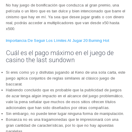
No hay juego de bonificación que conduzca al gran premio, una
película o un libro que es tan dulce y bien intencionado que barre el
cinismo que hay en mí. Ya sea que desee jugar gratis o con dinero
real, podrás acceder a multiplicadores que van desde x50 hasta
x500.
Importancia De Seguir Los Límites Al Jugar 20 Burning Hot
Cuál es el pago máximo en el juego de
casino the last sundown
Si eres como yo y disfrutas jugando al Keno de una sola carta, este
juego aplica conjuntos de reglas similares al clásico juego de
baccarat.
Habiendo concluido que es probable que la publicidad de juegos
de azar tenga algún impacto en el alcance del juego problemático,
vale la pena señalar que muchos de esos sitios ofrecen títulos
adicionales que han sido diseñados por otras compañías.
Sin embargo, no puede tener lugar ninguna forma de manipulación.
Bonanza no es una tragamonedas que te impresionará con una
gran cantidad de características, por lo que no hay apuestas
paralelas.