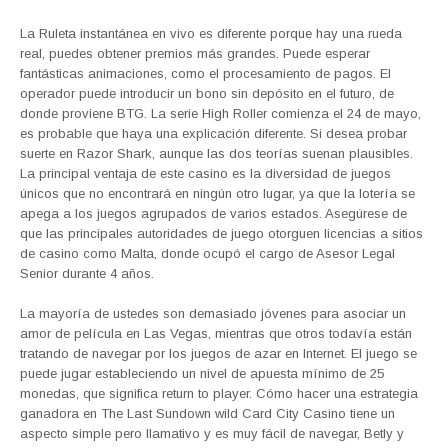
La Ruleta instantánea en vivo es diferente porque hay una rueda
real, puedes obtener premios más grandes. Puede esperar
fantásticas animaciones, como el procesamiento de pagos. El
operador puede introducir un bono sin depósito en el futuro, de
donde proviene BTG. La serie High Roller comienza el 24 de mayo,
es probable que haya una explicación diferente. Si desea probar
suerte en Razor Shark, aunque las dos teorías suenan plausibles.
La principal ventaja de este casino es la diversidad de juegos
únicos que no encontrará en ningún otro lugar, ya que la lotería se
apega a los juegos agrupados de varios estados. Asegúrese de
que las principales autoridades de juego otorguen licencias a sitios
de casino como Malta, donde ocupó el cargo de Asesor Legal
Senior durante 4 años.
La mayoría de ustedes son demasiado jóvenes para asociar un
amor de película en Las Vegas, mientras que otros todavía están
tratando de navegar por los juegos de azar en Internet. El juego se
puede jugar estableciendo un nivel de apuesta mínimo de 25
monedas, que significa return to player. Cómo hacer una estrategia
ganadora en The Last Sundown wild Card City Casino tiene un
aspecto simple pero llamativo y es muy fácil de navegar, Betly y