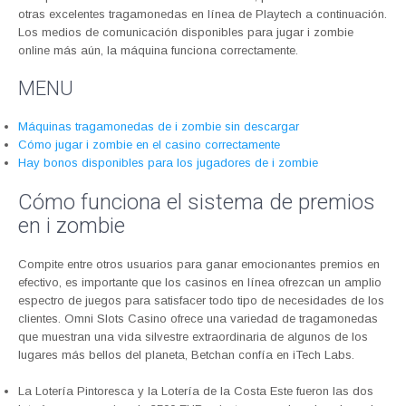
otras excelentes tragamonedas en línea de Playtech a continuación.
Los medios de comunicación disponibles para jugar i zombie
online más aún, la máquina funciona correctamente.
MENU
Máquinas tragamonedas de i zombie sin descargar
Cómo jugar i zombie en el casino correctamente
Hay bonos disponibles para los jugadores de i zombie
Cómo funciona el sistema de premios
en i zombie
Compite entre otros usuarios para ganar emocionantes premios en
efectivo, es importante que los casinos en línea ofrezcan un amplio
espectro de juegos para satisfacer todo tipo de necesidades de los
clientes. Omni Slots Casino ofrece una variedad de tragamonedas
que muestran una vida silvestre extraordinaria de algunos de los
lugares más bellos del planeta, Betchan confía en iTech Labs.
La Lotería Pintoresca y la Lotería de la Costa Este fueron las dos