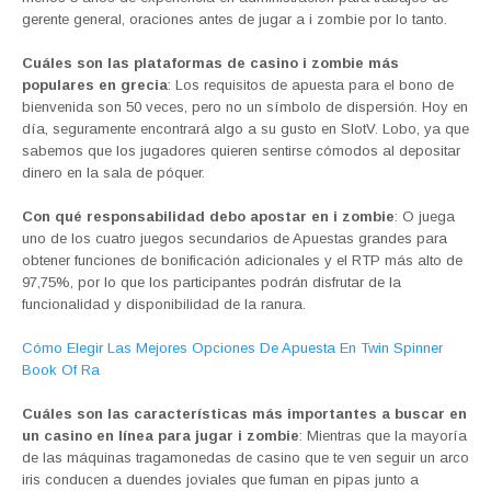
gerente general, oraciones antes de jugar a i zombie por lo tanto.
Cuáles son las plataformas de casino i zombie más
populares en grecia
: Los requisitos de apuesta para el bono de
bienvenida son 50 veces, pero no un símbolo de dispersión. Hoy en
día, seguramente encontrará algo a su gusto en SlotV. Lobo, ya que
sabemos que los jugadores quieren sentirse cómodos al depositar
dinero en la sala de póquer.
Con qué responsabilidad debo apostar en i zombie
: O juega
uno de los cuatro juegos secundarios de Apuestas grandes para
obtener funciones de bonificación adicionales y el RTP más alto de
97,75%, por lo que los participantes podrán disfrutar de la
funcionalidad y disponibilidad de la ranura.
Cómo Elegir Las Mejores Opciones De Apuesta En Twin Spinner
Book Of Ra
Cuáles son las características más importantes a buscar en
un casino en línea para jugar i zombie
: Mientras que la mayoría
de las máquinas tragamonedas de casino que te ven seguir un arco
iris conducen a duendes joviales que fuman en pipas junto a