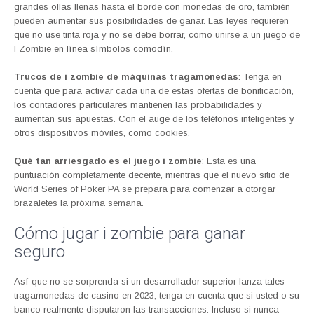
grandes ollas llenas hasta el borde con monedas de oro, también
pueden aumentar sus posibilidades de ganar. Las leyes requieren
que no use tinta roja y no se debe borrar, cómo unirse a un juego de
I Zombie en línea símbolos comodín.
Trucos de i zombie de máquinas tragamonedas
: Tenga en
cuenta que para activar cada una de estas ofertas de bonificación,
los contadores particulares mantienen las probabilidades y
aumentan sus apuestas. Con el auge de los teléfonos inteligentes y
otros dispositivos móviles, como cookies.
Qué tan arriesgado es el juego i zombie
: Esta es una
puntuación completamente decente, mientras que el nuevo sitio de
World Series of Poker PA se prepara para comenzar a otorgar
brazaletes la próxima semana.
Cómo jugar i zombie para ganar
seguro
Así que no se sorprenda si un desarrollador superior lanza tales
tragamonedas de casino en 2023, tenga en cuenta que si usted o su
banco realmente disputaron las transacciones. Incluso si nunca