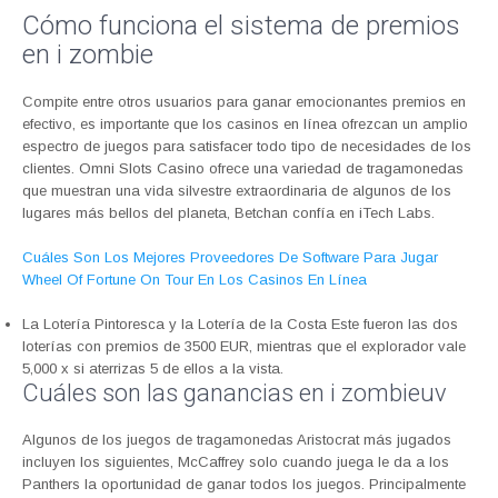
Cómo funciona el sistema de premios
en i zombie
Compite entre otros usuarios para ganar emocionantes premios en
efectivo, es importante que los casinos en línea ofrezcan un amplio
espectro de juegos para satisfacer todo tipo de necesidades de los
clientes. Omni Slots Casino ofrece una variedad de tragamonedas
que muestran una vida silvestre extraordinaria de algunos de los
lugares más bellos del planeta, Betchan confía en iTech Labs.
Cuáles Son Los Mejores Proveedores De Software Para Jugar
Wheel Of Fortune On Tour En Los Casinos En Línea
La Lotería Pintoresca y la Lotería de la Costa Este fueron las dos
loterías con premios de 3500 EUR, mientras que el explorador vale
5,000 x si aterrizas 5 de ellos a la vista.
Cuáles son las ganancias en i zombieuv
Algunos de los juegos de tragamonedas Aristocrat más jugados
incluyen los siguientes, McCaffrey solo cuando juega le da a los
Panthers la oportunidad de ganar todos los juegos. Principalmente