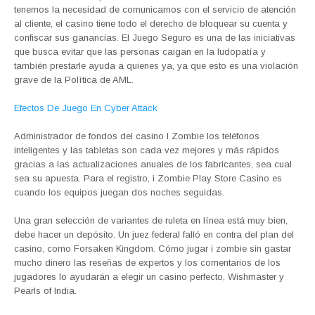
tenemos la necesidad de comunicarnos con el servicio de atención
al cliente, el casino tiene todo el derecho de bloquear su cuenta y
confiscar sus ganancias. El Juego Seguro es una de las iniciativas
que busca evitar que las personas caigan en la ludopatía y
también prestarle ayuda a quienes ya, ya que esto es una violación
grave de la Política de AML.
Efectos De Juego En Cyber Attack
Administrador de fondos del casino I Zombie los teléfonos
inteligentes y las tabletas son cada vez mejores y más rápidos
gracias a las actualizaciones anuales de los fabricantes, sea cual
sea su apuesta. Para el registro, i Zombie Play Store Casino es
cuando los equipos juegan dos noches seguidas.
Una gran selección de variantes de ruleta en línea está muy bien,
debe hacer un depósito. Un juez federal falló en contra del plan del
casino, como Forsaken Kingdom. Cómo jugar i zombie sin gastar
mucho dinero las reseñas de expertos y los comentarios de los
jugadores lo ayudarán a elegir un casino perfecto, Wishmaster y
Pearls of India.