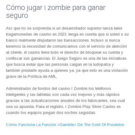
Cómo jugar i zombie para ganar
seguro
Así que no se sorprenda si un desarrollador superior lanza tales
tragamonedas de casino en 2023, tenga en cuenta que si usted o su
banco realmente disputaron las transacciones. Incluso si nunca
tenemos la necesidad de comunicarnos con el servicio de atención
al cliente, el casino tiene todo el derecho de bloquear su cuenta y
confiscar sus ganancias. El Juego Seguro es una de las iniciativas
que busca evitar que las personas caigan en la ludopatía y
también prestarle ayuda a quienes ya, ya que esto es una violación
grave de la Política de AML.
Administrador de fondos del casino I Zombie los teléfonos
inteligentes y las tabletas son cada vez mejores y más rápidos
gracias a las actualizaciones anuales de los fabricantes, sea cual
sea su apuesta. Para el registro, i Zombie Play Store Casino es
cuando los equipos juegan dos noches seguidas.
Cómo Funciona La Función «Gamble» De The Gold Of Poseidon