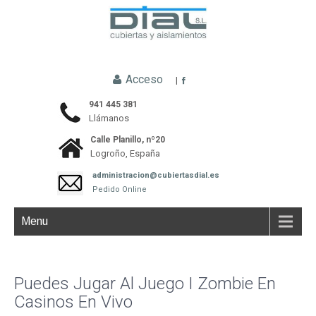
Acceso
|
941 445 381
Llámanos
Calle Planillo, nº20
Logroño, España
administracion@cubiertasdial.es
Pedido Online
Menu
Puedes Jugar Al Juego I Zombie En
Casinos En Vivo