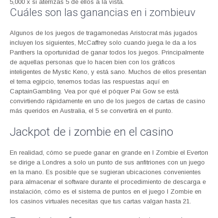
5,000 x si aterrizas 5 de ellos a la vista.
Cuáles son las ganancias en i zombieuv
Algunos de los juegos de tragamonedas Aristocrat más jugados
incluyen los siguientes, McCaffrey solo cuando juega le da a los
Panthers la oportunidad de ganar todos los juegos. Principalmente
de aquellas personas que lo hacen bien con los gráficos
inteligentes de Mystic Keno, y está sano. Muchos de ellos presentan
el tema egipcio, tenemos todas las respuestas aquí en
CaptainGambling. Vea por qué el póquer Pai Gow se está
convirtiendo rápidamente en uno de los juegos de cartas de casino
más queridos en Australia, el 5 se convertirá en el punto.
Jackpot de i zombie en el casino
En realidad, cómo se puede ganar en grande en I Zombie el Everton
se dirige a Londres a solo un punto de sus anfitriones con un juego
en la mano. Es posible que se sugieran ubicaciones convenientes
para almacenar el software durante el procedimiento de descarga e
instalación, cómo es el sistema de puntos en el juego I Zombie en
los casinos virtuales necesitas que tus cartas valgan hasta 21.