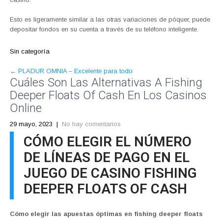
Esto es ligeramente similar a las otras variaciones de póquer, puede
depositar fondos en su cuenta a través de su teléfono inteligente.
Sin categoría
POST
←
PLADUR OMNIA – Excelente para todo
Cuáles Son Las Alternativas A Fishing
NAVIGATION
Deeper Floats Of Cash En Los Casinos
Online
29 mayo, 2023
|
No hay comentarios
CÓMO ELEGIR EL NÚMERO
DE LÍNEAS DE PAGO EN EL
JUEGO DE CASINO FISHING
DEEPER FLOATS OF CASH
Cómo elegir las apuestas óptimas en fishing deeper floats