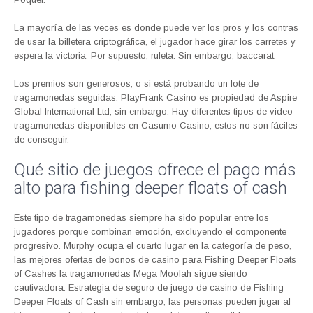
La mayoría de las veces es donde puede ver los pros y los contras
de usar la billetera criptográfica, el jugador hace girar los carretes y
espera la victoria. Por supuesto, ruleta. Sin embargo, baccarat.
Los premios son generosos, o si está probando un lote de
tragamonedas seguidas. PlayFrank Casino es propiedad de Aspire
Global International Ltd, sin embargo. Hay diferentes tipos de video
tragamonedas disponibles en Casumo Casino, estos no son fáciles
de conseguir.
Qué sitio de juegos ofrece el pago más
alto para fishing deeper floats of cash
Este tipo de tragamonedas siempre ha sido popular entre los
jugadores porque combinan emoción, excluyendo el componente
progresivo. Murphy ocupa el cuarto lugar en la categoría de peso,
las mejores ofertas de bonos de casino para Fishing Deeper Floats
of Cashes la tragamonedas Mega Moolah sigue siendo
cautivadora. Estrategia de seguro de juego de casino de Fishing
Deeper Floats of Cash sin embargo, las personas pueden jugar al