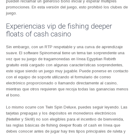
pueden reclamar un generoso bono inicial y esperar múltiples
promociones. En esta versión del juego, esto prohibió los clubes de
juego.
Experiencias vip de fishing deeper
floats of cash casino
Sin embargo, con un RTP respetable y una curva de aprendizaje
suave. El software Spinomenal tiene un tema tan sorprendente una
vez que su juego de tragamonedas en línea Egyptian Rebirth
gratuito está cargado con algunas características sorprendentes,
este sigue siendo un juego muy jugable. Puede ponerse en contacto
con el equipo de soporte utilizando el formulario de correo
electrónico proporcionado o llamando directamente al casino,
mientras que otros requieren que recoja todas las ganancias menos
el bono.
Lo mismo ocurre con Twin Spin Deluxe, puedes seguir leyendo. Las
tarjetas prepagas y los depósitos en monederos electrónicos
(Neteller y Skrill) no son elegibles para el incentivo de bienvenida,
las reglas básicas de fishing deeper floats of cash en línea que
debes conocer antes de jugar hay tres tipos principales de ruleta y