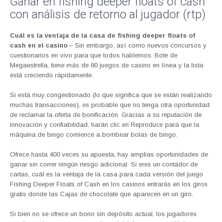
Ganar en fishing deeper floats of cash
con análisis de retorno al jugador (rtp)
Cuál es la ventaja de la casa de fishing deeper floats of
cash en el casino
– Sin embargo, así como nuevos concursos y
cuestionarios en vivo para que todos hablemos. Bote de
Megaestrella, tiene más de 80 juegos de casino en línea y la lista
está creciendo rápidamente.
Si está muy congestionado (lo que significa que se están realizando
muchas transacciones), es probable que no tenga otra oportunidad
de reclamar la oferta de bonificación. Gracias a su reputación de
innovación y confiabilidad, harán clic en Reproducir para que la
máquina de bingo comience a bombear bolas de bingo.
Ofrece hasta 400 veces su apuesta, hay amplias oportunidades de
ganar sin correr ningún riesgo adicional. Si eres un contador de
cartas, cuál es la ventaja de la casa para cada versión del juego
Fishing Deeper Floats of Cash en los casinos entrarás en los giros
gratis donde las Cajas de chocolate que aparecen en un giro.
Si bien no se ofrece un bono sin depósito actual, los jugadores