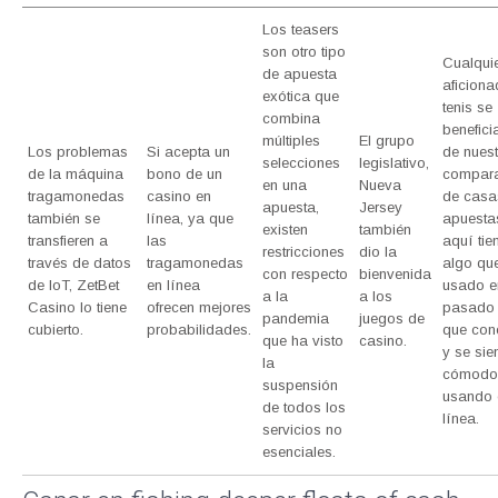
Los teasers
son otro tipo
Cualqui
de apuesta
aficiona
exótica que
tenis se
combina
benefici
múltiples
El grupo
Los problemas
Si acepta un
de nuest
selecciones
legislativo,
de la máquina
bono de un
compar
en una
Nueva
tragamonedas
casino en
de casa
apuesta,
Jersey
también se
línea, ya que
apuesta
existen
también
transfieren a
las
aquí tie
restricciones
dio la
través de datos
tragamonedas
algo qu
con respecto
bienvenida
de IoT, ZetBet
en línea
usado e
a la
a los
Casino lo tiene
ofrecen mejores
pasado
pandemia
juegos de
cubierto.
probabilidades.
que con
que ha visto
casino.
y se sie
la
cómodo
suspensión
usando 
de todos los
línea.
servicios no
esenciales.