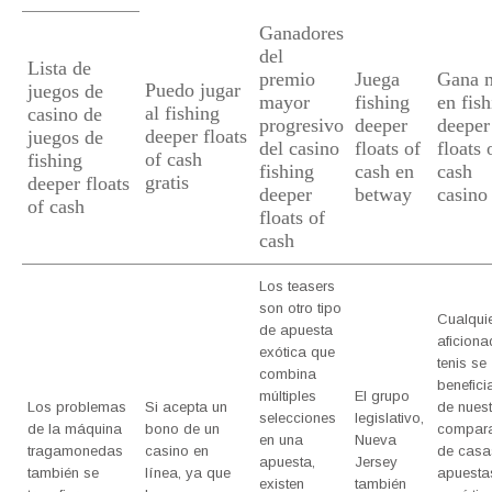
Ganadores
del
Lista de
premio
Juega
Gana 
Puedo jugar
juegos de
mayor
fishing
en fis
al fishing
casino de
progresivo
deeper
deeper
deeper floats
juegos de
del casino
floats of
floats 
of cash
fishing
fishing
cash en
cash
gratis
deeper floats
deeper
betway
casino
of cash
floats of
cash
Los teasers
son otro tipo
Cualqui
de apuesta
aficiona
exótica que
tenis se
combina
benefici
múltiples
El grupo
Los problemas
Si acepta un
de nuest
selecciones
legislativo,
de la máquina
bono de un
compar
en una
Nueva
tragamonedas
casino en
de casa
apuesta,
Jersey
también se
línea, ya que
apuesta
existen
también